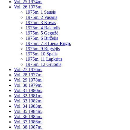
Vol. 25 1974m.
Vol. 26 1975m.
1975m. 1 Sausis
1975m. 2 Vasaris
1975m. 3 Kovas
1975m. 4 Balandis
1975m. 5 Gegužė
1975m. 6 Birželis
1975m. 7-8 Liepa-Rugp.
1975m. 9 Rugsėjis
1975m. 10 Spalis
1975m. 11 Lapkritis
1975m. 12 Gruodis
Vol. 27 1976m.
Vol. 28 1977m.
Vol. 29 1978m.
Vol. 30 1979m.
Vol. 31 1980m.
Vol. 32 1981m.
Vol. 33 1982m.
Vol. 34 1983m.
Vol. 35 1984m.
Vol. 36 1985m.
Vol. 37 1986m.
Vol. 38 1987m.