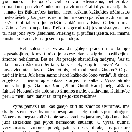
yra mano, ir to gana". Gal tai yra pateisinama, bet sunkiai
suprantama po dvidešimties metų atvirumo. Gal tai yra reakcija, kai
ji mato jos ištikimybės įtarimą, netgi ieškant kažkokios uždraustos
meilės šešėlių. Jos praeitis neturi būti niekieno paliečiama. Ji tam turi
teisės. Gal tai yra jos griežto auklėjimo vaisius. Galėtų ramiai
aiškintis, bet to nepadaro. Reikia pagerbti tokį jos nusistatymą, nes
tai nėra joks vyro įžeidimas. Priešingai, ji jaučiasi įžeista, kai imama
knistis po praeitį, kurią ji seniai palaidojo.
Bet kalčiausias vyras. Jis galėjo pradėti nuo kunigo
papasakojimo, kuris turėjo jo akyse dar sustiprinti pasitikėjimą
žmonos nekaltumu. Bet ne. Jis pradėjo absurdišką tardymą: "Ar tu
tikrai buvai ištikima? Jei taip, tai vis tiek, kaip ten buvo? Ar tasai
buvo vienintelis tavo sužieduotinis, kol mudu susipažinome? O gal
turėjai ir kitų, Juk kartą sapne ištarei kažkokio Jono vardą". Ji ginasi,
supyksta ir nenori apie tokias istorijas nė kalbėti. Vyras atrodo
ramus, bet jį graužia noras žinoti, žinoti, žinoti. Kam ji neigia aiškius
faktus? Nepagalvoja apie savo žmonos meilę, atsidavimą, ištikimybę
per 20 metų, tarsi dabar tai būtų be jokios reikšmės.
Vyras pamažu tai, kas galėjo būti tik žmonos atvirumas, ima
skaityti savo teise. Jis nieko nesupranta, netgi moters psichologijos.
Moteris nemėgsta kalbėti apie savo praeities jausmus, bijodama, kad
juos atskleidus gali įvykti nemalonių situacijų. O vyras, būtinai
verždamasis į žmonos praeitį, pats sau kasa duobę. Jis pasidaro