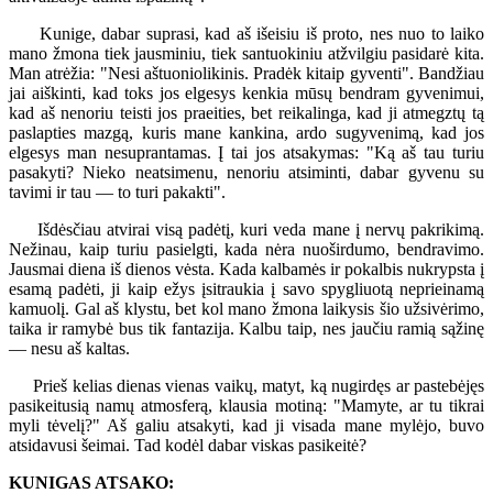
Kunige, dabar suprasi, kad aš išeisiu iš proto, nes nuo to laiko
mano žmona tiek jausminiu, tiek santuokiniu atžvilgiu pasidarė kita.
Man atrėžia: "Nesi aštuoniolikinis. Pradėk kitaip gyventi". Bandžiau
jai aiškinti, kad toks jos elgesys kenkia mūsų bendram gyvenimui,
kad aš nenoriu teisti jos praeities, bet reikalinga, kad ji atmegztų tą
paslapties mazgą, kuris mane kankina, ardo sugyvenimą, kad jos
elgesys man nesuprantamas. Į tai jos atsakymas: "Ką aš tau turiu
pasakyti? Nieko neatsimenu, nenoriu atsiminti, dabar gyvenu su
tavimi ir tau — to turi pakakti".
Išdėsčiau atvirai visą padėtį, kuri veda mane į nervų pakrikimą.
Nežinau, kaip turiu pasielgti, kada nėra nuoširdumo, bendravimo.
Jausmai diena iš dienos vėsta. Kada kalbamės ir pokalbis nukrypsta į
esamą padėti, ji kaip ežys įsitraukia į savo spygliuotą neprieinamą
kamuolį. Gal aš klystu, bet kol mano žmona laikysis šio užsivėrimo,
taika ir ramybė bus tik fantazija. Kalbu taip, nes jaučiu ramią sąžinę
— nesu aš kaltas.
Prieš kelias dienas vienas vaikų, matyt, ką nugirdęs ar pastebėjęs
pasikeitusią namų atmosferą, klausia motiną: "Mamyte, ar tu tikrai
myli tėvelį?" Aš galiu atsakyti, kad ji visada mane mylėjo, buvo
atsidavusi šeimai. Tad kodėl dabar viskas pasikeitė?
KUNIGAS ATSAKO: