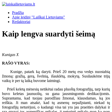
Pradžia
Apie leidinį "Laiškai Lietuviams"
Redaktoriai
Kaip lengva suardyti šeimą
Kunigas X
RAŠO VYRAS:
Kunige, patark ką daryti. Prieš 20 metų esu vedęs nuostabią
žmoną: gražią, gerą, švelnią, išauklėtą, mokytą. Susilaukėme trijų
vaikų ir per tą laiką buvome laimingi.
Prieš keletą mėnesių netikėtai radau pluoštą fotografijų, tarp kurių
buvo keletas jaunuolių, su gana jausmingomis dedikacijomis.
Suprantama, kad tuojau parodžiau žmonai, klausdamas, ką jos
reiškia. Ji man atsakė, kad tų asmenų nepažįstanti, niekad tų
fotografijų neturėjusi, o kadangi visa tai yra jau praeities dalykai ir
yra grynai jos asmeniškas reikalas, ji neturinti reikalo man ką nors