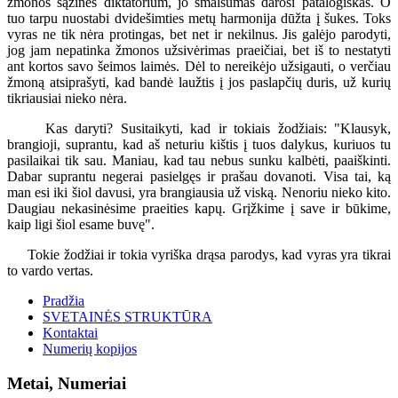
žmonos sąžinės diktatorium, jo smalsumas darosi patalogiškas. O
tuo tarpu nuostabi dvidešimties metų harmonija dūžta į šukes. Toks
vyras ne tik nėra protingas, bet net ir nekilnus. Jis galėjo parodyti,
jog jam nepatinka žmonos užsivėrimas praeičiai, bet iš to nestatyti
ant kortos savo šeimos laimės. Dėl to nereikėjo užsigauti, o verčiau
žmoną atsiprašyti, kad bandė laužtis į jos paslapčių duris, už kurių
tikriausiai nieko nėra.
Kas daryti? Susitaikyti, kad ir tokiais žodžiais: "Klausyk,
brangioji, suprantu, kad aš neturiu kištis į tuos dalykus, kuriuos tu
pasilaikai tik sau. Maniau, kad tau nebus sunku kalbėti, paaiškinti.
Dabar suprantu negerai pasielgęs ir prašau dovanoti. Visa tai, ką
man esi iki šiol davusi, yra brangiausia už viską. Nenoriu nieko kito.
Daugiau nekasinėsime praeities kapų. Grįžkime į save ir būkime,
kaip ligi šiol esame buvę".
Tokie žodžiai ir tokia vyriška drąsa parodys, kad vyras yra tikrai
to vardo vertas.
Pradžia
SVETAINĖS STRUKTŪRA
Kontaktai
Numerių kopijos
Metai, Numeriai