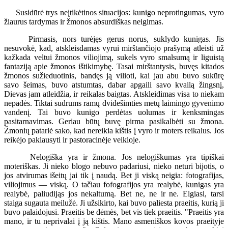
Susidūrė trys neįtikėtinos situacijos: kunigo neprotingumas, vyro
žiaurus tardymas ir žmonos absurdiškas neigimas.
Pirmasis, nors turėjęs gerus norus, suklydo kunigas. Jis
nesuvokė, kad, atskleisdamas vyrui mirštančiojo prašymą atleisti už
kažkada veltui žmonos viliojimą, sukels vyro smalsumą ir liguistą
fantaziją apie žmonos ištikimybę. Tasai mirštantysis, buvęs kitados
žmonos sužieduotinis, bandęs ją vilioti, kai jau abu buvo sukūrę
savo šeimas, buvo atstumtas, dabar apgaili savo kvailą žingsnį,
Dievas jam atleidžia, ir reikalas baigtas. Atskleidimas visa to niekam
nepadės. Tiktai sudrums ramų dvidešimties metų laimingo gyvenimo
vandenį. Tai buvo kunigo perdėtas uolumas ir kenksmingas
pasitarnavimas. Geriau būtų buvę pirma pasikalbėti su žmona.
Žmonių patarlė sako, kad nereikia kištis į vyro ir moters reikalus. Jos
reikėjo paklausyti ir pastoracinėje veikloje.
Nelogiška yra ir žmona. Jos nelogiškumas yra tipiškai
moteriškas. Ji nieko blogo nebuvo padariusi, nieko neturi bijotis, o
jos atvirumas išeitų jai tik į naudą. Bet ji viską neigia: fotografijas,
viliojimus — viską. O tačiau fofografijos yra realybė, kunigas yra
realybė, paliudijąs jos nekaltumą. Bet ne, ne ir ne. Elgiasi, tarsi
staiga sugauta meilužė. Ji užsikirto, kai buvo paliesta praeitis, kurią ji
buvo palaidojusi. Praeitis be dėmės, bet vis tiek praeitis. "Praeitis yra
mano, ir tu neprivalai į ją kištis. Mano asmeniškos kovos praeityje