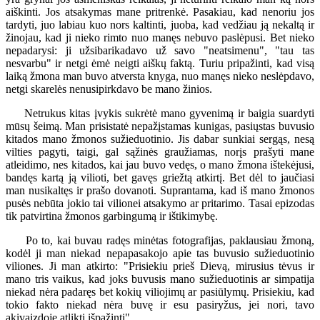
aiškinti. Jos atsakymas mane pritrenkė. Pasakiau, kad nenoriu jos
tardyti, juo labiau kuo nors kaltinti, juoba, kad vedžiau ją nekaltą ir
žinojau, kad ji nieko rimto nuo manęs nebuvo paslėpusi. Bet nieko
nepadarysi: ji užsibarikadavo už savo "neatsimenu", "tau tas
nesvarbu" ir netgi ėmė neigti aiškų faktą. Turiu pripažinti, kad visą
laiką žmona man buvo atversta knyga, nuo manęs nieko neslėpdavo,
netgi skarelės nenusipirkdavo be mano žinios.
Netrukus kitas įvykis sukrėtė mano gyvenimą ir baigia suardyti
mūsų šeimą. Man prisistatė nepažįstamas kunigas, pasiųstas buvusio
kitados mano žmonos sužieduotinio. Jis dabar sunkiai sergąs, nesą
vilties pagyti, taigi, gal sąžinės graužiamas, norįs prašyti mane
atleidimo, nes kitados, kai jau buvo vedęs, o mano žmona ištekėjusi,
bandęs kartą ją vilioti, bet gavęs griežtą atkirtį. Bet dėl to jaučiasi
man nusikaltęs ir prašo dovanoti. Suprantama, kad iš mano žmonos
pusės nebūta jokio tai vilionei atsakymo ar pritarimo. Tasai epizodas
tik patvirtina žmonos garbingumą ir ištikimybę.
Po to, kai buvau radęs minėtas fotografijas, paklausiau žmoną,
kodėl ji man niekad nepapasakojo apie tas buvusio sužieduotinio
viliones. Ji man atkirto: "Prisiekiu prieš Dievą, mirusius tėvus ir
mano tris vaikus, kad joks buvusis mano sužieduotinis ar simpatija
niekad nėra padaręs bet kokių viliojimų ar pasiūlymų. Prisiekiu, kad
tokio fakto niekad nėra buvę ir esu pasiryžus, jei nori, tavo
akivaizdoje atlikti išpažintį".