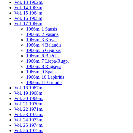
Vol. 13 1962m.
Vol. 14 1963m
Vol. 15 1964m
Vol. 16 1965m
Vol. 17 1966m
1966m. 1 Sausis
1966m. 2 Vasaris
1966m. 3 Kovas
1966m. 4 Balandis
1966m. 5 Gegužis
1966m. 6 Birželis
1966m. 7 Liepa-Rugp.
1966m. 8 Rugsėjis
1966m. 9 Spalis
1966m. 10 Lapkritis
1966m. 11 Gruodis
Vol. 18 1967m
Vol. 19 1968m
Vol. 20 1969m.
Vol. 21 1970m.
Vol. 22 1971m.
Vol. 23 1972m.
Vol. 24 1973m.
Vol. 25 1974m.
Vol. 26 1975m.