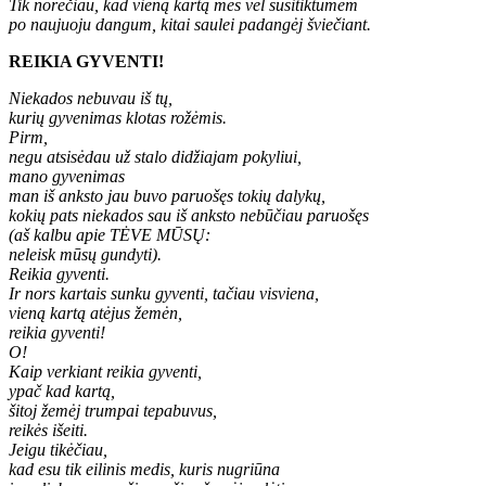
Tik norėčiau, kad vieną kartą mes vėl susitiktumėm
po naujuoju dangum, kitai saulei padangėj šviečiant.
REIKIA GYVENTI!
Niekados nebuvau iš tų,
kurių gyvenimas klotas rožėmis.
Pirm,
negu atsisėdau už stalo didžiajam pokyliui,
mano gyvenimas
man iš anksto jau buvo paruošęs tokių dalykų,
kokių pats niekados sau iš anksto nebūčiau paruošęs
(aš kalbu apie TĖVE MŪSŲ:
neleisk mūsų gundyti).
Reikia gyventi.
Ir nors kartais sunku gyventi, tačiau visviena,
vieną kartą atėjus žemėn,
reikia gyventi!
O!
Kaip verkiant reikia gyventi,
ypač kad kartą,
šitoj žemėj trumpai tepabuvus,
reikės išeiti.
Jeigu tikėčiau,
kad esu tik eilinis medis, kuris nugriūna