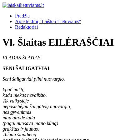
Pradžia
Apie leidinį "Laiškai Lietuviams"
Redaktoriai
Vl. Šlaitas EILĖRAŠČIAI
VLADAS ŠLAITAS
SENI ŠALIGATVIAI
Seni šaligatviai pilni nuovargio.
Ypač naktį,
kada niekas nevaikšto.
Tik vaikystėje
nepastebėjau šaligatvių nuovargio,
nes gyvenimas
man atrodė tada
(pagal nuosavą mano kūną)
grakštus ir jaunas.
Tačiau šiandieną