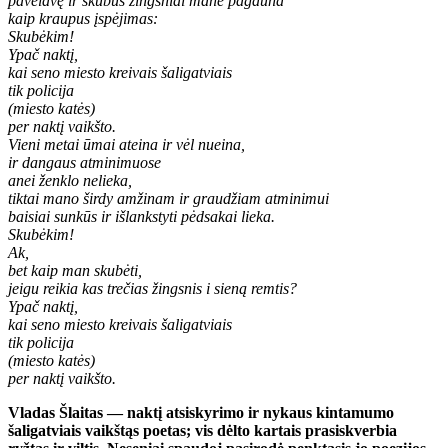
pavėlavę ir skubūs žingsniai mane pagauna
kaip kraupus įspėjimas:
Skubėkim!
Ypač naktį,
kai seno miesto kreivais šaligatviais
tik policija
(miesto katės)
per naktį vaikšto.
Vieni metai ūmai ateina ir vėl nueina,
ir dangaus atminimuose
anei ženklo nelieka,
tiktai mano širdy amžinam ir graudžiam atminimui
baisiai sunkūs ir išlankstyti pėdsakai lieka.
Skubėkim!
Ak,
bet kaip man skubėti,
jeigu reikia kas trečias žingsnis i sieną remtis?
Ypač naktį,
kai seno miesto kreivais šaligatviais
tik policija
(miesto katės)
per naktį vaikšto.
Vladas Šlaitas — naktį atsiskyrimo ir nykaus kintamumo
šaligatviais vaikštąs poetas; vis dėlto kartais prasiskverbia