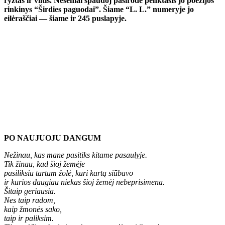
ryžtas ir viltis. Neseniai spaudoj pasirodė penktasis jo poezijos
rinkinys “Širdies paguodai”. Šiame “L. L.” numeryje jo
eilėraščiai — šiame ir 245 puslapyje.
PO NAUJUOJU DANGUM
Nežinau, kas mane pasitiks kitame pasaulyje.
Tik žinau, kad šioj žemėje
pasiliksiu tartum žolė, kuri kartą siūbavo
ir kurios daugiau niekas šioj žemėj nebeprisimena.
Šitaip geriausia.
Nes taip radom,
kaip žmonės sako,
taip ir paliksim.