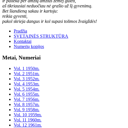
ir palieka per amžių amžius žemėj gulėti,
aš tikriausiai neduočiau nė grašio už šį gyvenimą.
Bet šiandieną sakau ir kartoju:
reikia gyventi,
pakol skrieja dangus ir kol supasi tolimos žvaigždės!
Pradžia
SVETAINĖS STRUKTŪRA
Kontaktai
Numerių kopijos
Metai, Numeriai
Vol. 1 1950m.
Vol. 2 1951m.
Vol. 3 1952m.
Vol. 4 1953m.
Vol. 5 1954m.
Vol. 6 1955m.
Vol. 7 1956m.
Vol. 8 1957m.
Vol. 9 1958m.
Vol. 10 1959m.
Vol. 11 1960m.
Vol. 12 1961m.