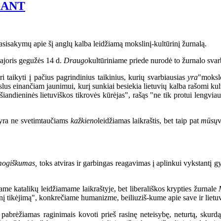
KANT
sisakymų apie šį anglų kalba leidžiamą mokslinį-kultūrinį žurnalą.
bajoris gegužės 14 d.
Draugo
kultūriniame priede nurodė to žurnalo svarbą
ri taikyti į pačius pagrindinius taikinius, kurių svarbiausias
yra
"moksl
kslus einančiam jaunimui, kurį sunkiai besiekia lietuvių kalba rašomi kult
r šiandieninės lietuviškos tikrovės kūrėjas", rašąs "ne tik protui lengvi
yra ne svetimtaučiams
kažkieno
leidžiamas laikraštis, bet taip pat
mūsų
v
žmogiškumas,
toks atviras ir garbingas reagavimas į aplinkui vykstantį g
me katalikų leidžiamame laikraštyje, bet liberališkos krypties žurnale
esnį tikėjimą", konkrečiame humanizme, beiliuziš-kume apie save ir lietu
 pabrėžiamas raginimais kovoti prieš rasinę neteisybę, neturtą, skur