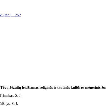
 (rec.) 252
ėzuitų leidžiamas religinės ir tautinės kultūros mėnesinis žur
Trimakas, S. J.
aišnys, S. J.