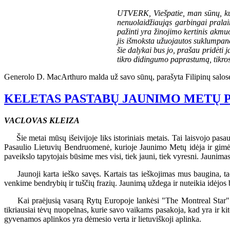
UTVERK, Viešpatie, man sūnų, kuris
nenuolaidžiaująs garbingai pralai
pažinti yra žinojimo kertinis akmu
jis išmoksta užuojautos suklumpanči
šie dalykai bus jo, prašau pridėti
tikro didingumo paprastumą, tikros
Generolo D. MacArthuro malda už savo sūnų, parašyta Filipinų salose
KELETAS PASTABŲ JAUNIMO METŲ 
VACLOVAS KLEIZA
Šie metai mūsų išeivijoje liks istoriniais metais. Tai laisvojo pasaul
Pasaulio Lietuvių Bendruomenė, kurioje Jaunimo Metų idėja ir gimė, d
paveikslo tapytojais būsime mes visi, tiek jauni, tiek vyresni. Jaunim
Jaunoji karta ieško savęs. Kartais tas ieškojimas mus baugina, tačiau
venkime bendrybių ir tuščių frazių. Jaunimą uždega ir nuteikia idėjos b
Kai praėjusią vasarą Rytų Europoje lankėsi "The Montreal Star" re
tikriausiai tėvų nuopelnas, kurie savo vaikams pasakoja, kad yra ir 
gyvenamos aplinkos yra dėmesio verta ir lietuviškoji aplinka.