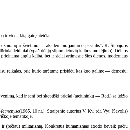
 ir vieną kitą gairę ateičiai.
o žmonių ir švietimo — akademinio jaunimo pasaulis". R. Šilbajoris
ūriniai leidiniai (ypač dėl jų silpno lietuvių kalbos mokėjimo). Dėl tos
au prieinama anglų kalba, bet ir sielai artimesne šios dienos, modernaus
isų reikalas, prie kurio turėtume prisidėti kas kuo galime — dėmesiu,
yvenimą, kad ir seni bei skeptiški priešai (ateitininkų — Red.) sąjūdžio
Metmenyse
(1965, 10 nr.). Straipsnio autorius V. Kv. (dr. Vyt. Kavolis)
viškoje tematikoje.
dą ir (rečiau) militarizmą. Konkretus humanizmas atrodo beveik pačiu