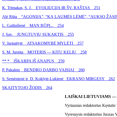
K. Trimakas, S. J. EVOLIUCIJA IR ŠV. RAŠTAS 251
Alė Rūta “AGONIJA”, “KĄ LAUMĖS LĖMĖ”, “AUKSO ŽĄSIS”
L. Gailiušienė MAN RŪPI... 254
J. Sav. JUNGTUVIŲ SUKAKTIS 255
V. Jurgaitytė ATSAKOMYBĖ MYLĖTI 257
S. M. Jurgita MOTERIS — KITU KELIU 258
** * IŠKARPA IŠ ANAPUS 259
P. Pakalnis BENDRO DARBO VAISIAI 260
S. Semėnienė ir D. Koklytė-Lukienė EKRANO MIRGESY 262
SKAITYTOJO ŽODIS 264
LAIŠKAI LIETUVIAMS — Tėvų J
Vyriausias redaktorius Kęstutis 
Vyresnysis redaktorius Juozas V