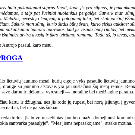
 būtų pakankamai stiprus žinoti, kada jis yra silpnas, ir pakankamai n
mėdamas, o taip pat švelniai nuolankus pergalėje. Sutverk man sūnų, 
o. Meldžiu, nevesk jo lengvatų ir patogumų taku, bet skatinančioj iššauk
am. Sukurk man sūnų, kurio širdis būtų švari, kurio siekis aukštas; sūnų
 jam pakankamai humoro nuovokos, kad jis visada būtų rimtas, bet nieku
 išminties atvirą dvasią ir tikro tvirtumo romumą. Tada aš, jo tėvas, ga
 Antrojo pasaul. karo metu.
PROGA
io lietuvių jaunimo metai, kurių eigoje vyks pasaulio lietuvių jaunimo k
rauge su jaunimo atstovais yra jau sustačiusi šių metų rėmus. Rėmai gr
as savo darbu ir idėjomis, vyresnieji — moraline bei medžiagine parama.
 kartu ir džiugina, nes jis rodo jų rūpestį bei norą įsijungti į gyveni
ei darbai, bet ne garsūs šūkiai.
daktorius, jis buvo nustebintas jaunimo mažu domėjimusi komunizmu. 
kitokia santvarka pasaulyje". "Mes jiems nepasakojame", atsakė motina. 