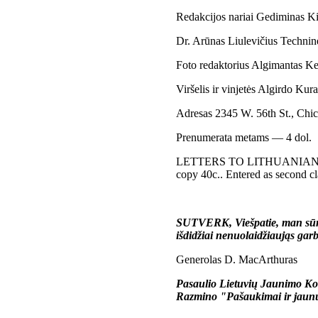
Redakcijos nariai Gediminas Kij
Dr. Arūnas Liulevičius Techninė
Foto redaktorius Algimantas Kezy
Viršelis ir vinjetės Algirdo Kur
Adresas 2345 W. 56th St., Chi
Prenumerata metams — 4 dol.
LETTERS TO LITHUANIANS. Publi
copy 40c.. Entered as second cl
SUTVERK, Viešpatie, man sūnų, 
išdidžiai nenuolaidžiaująs garb
Generolas D. MacArthuras
Pasaulio Lietuvių Jaunimo Kon
Razmino "Pašaukimai ir jaunu