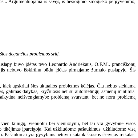
nos... Argumentuojama iš savęs, iš tiesioginio žmogiško pergyvenimo,
 šios degančios problemos sritį.
puslapy buvo įdėtas tėvo Leonardo Andriekaus, O.F.M., pranciškonų
 jis nebuvo išskirtinu būdu įdėtas pirmajame žurnalo puslapyje. Šis
kiek apskritai šios aktualios problemos kėlėjas. Čia nebus siekiama
s, galimas dalykas, kryžiuosis net su autoritetingų asmenų mintimis.
laikytina neišvengiamybe problemą svarstant, bet ne noru problemą
n kunigų, vienuolių bei vienuolynų, bet tai yra gyvybinė visos
aip tikėjimas įpareigoja. Kai užkliudome pašaukimus, užkliudome visą
ti. Pašaukimai yra gyvybinis lietuvių katalikiškosios išeivijos reikalas.