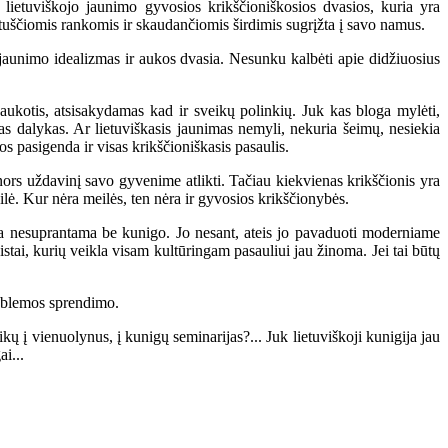
lietuviškojo jaunimo gyvosios krikščioniškosios dvasios, kuria yra
i tuščiomis rankomis ir skaudančiomis širdimis sugrįžta į savo namus.
unimo idealizmas ir aukos dvasia. Nesunku kalbėti apie didžiuosius
aukotis, atsisakydamas kad ir sveikų polinkių. Juk kas bloga mylėti,
itas dalykas. Ar lietuviškasis jaunimas nemyli, nekuria šeimų, nesiekia
s pasigenda ir visas krikščioniškasis pasaulis.
s uždavinį savo gyvenime atlikti. Tačiau kiekvienas krikščionis yra
ė. Kur nėra meilės, ten nėra ir gyvosios krikščionybės.
nesuprantama be kunigo. Jo nesant, ateis jo pavaduoti moderniame
istai, kurių veikla visam kultūringam pasauliui jau žinoma. Jei tai būtų
oblemos sprendimo.
į vienuolynus, į kunigų seminarijas?... Juk lietuviškoji kunigija jau
ai...