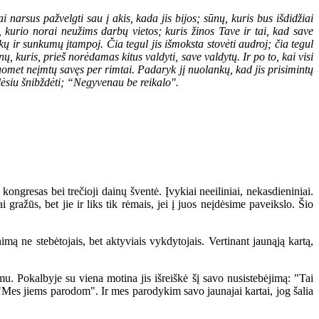
arsus pažvelgti sau į akis, kada jis bijos; sūnų, kuris bus išdidžiai
kurio norai neužims darbų vietos; kuris žinos Tave ir tai, kad save
ų ir sunkumų įtampoj. Čia tegul jis išmoksta stovėti audroj; čia tegul
, kuris, prieš norėdamas kitus valdyti, save valdytų. Ir po to, kai visi
omet neįmtų savęs per rimtai. Padaryk jį nuolankų, kad jis prisimintų
lėsiu šnibždėti; “Negyvenau be reikalo".
ongresas bei trečioji dainų šventė. Įvykiai neeiliniai, nekasdieniniai.
ažūs, bet jie ir liks tik rėmais, jei į juos neįdėsime paveikslo. Šio
mą ne stebėtojais, bet aktyviais vykdytojais. Vertinant jaunąją kartą,
Pokalbyje su viena motina jis išreiškė šį savo nusistebėjimą: "Tai
"Mes jiems parodom". Ir mes parodykim savo jaunajai kartai, jog šalia