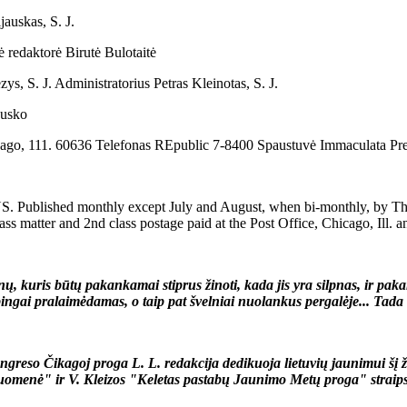
auskas, S. J.
 redaktorė Birutė Bulotaitė
s, S. J. Administratorius Petras Kleinotas, S. J.
ausko
cago, 111. 60636 Telefonas REpublic 7-8400 Spaustuvė Immaculata Pr
shed monthly except July and August, when bi-monthly, by The Jesui
ass matter and 2nd class postage paid at the Post Office, Chicago, Ill. 
kuris būtų pakankamai stiprus žinoti, kada jis yra silpnas, ir pakank
ingai pralaimėdamas, o taip pat švelniai nuolankus pergalėje... Tada 
greso Čikagoj proga L. L. redakcija dedikuoja lietuvių jaunimui šį 
omenė" ir V. Kleizos "Keletas pastabų Jaunimo Metų proga" straip