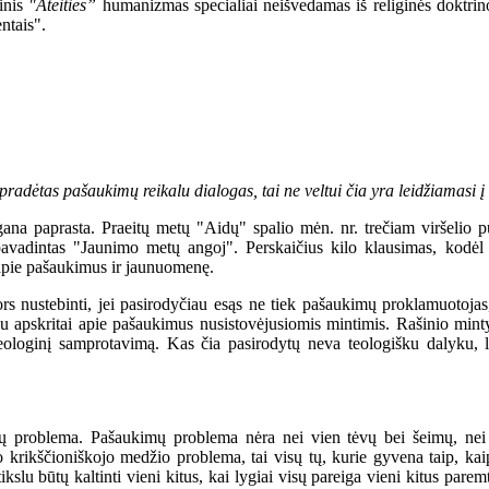
inis
"Ateities”
humanizmas specialiai neišvedamas iš religinės doktri
entais".
pradėtas pašaukimų reikalu dialogas, tai ne veltui čia yra leidžiamasi į
ana paprasta. Praeitų metų "Aidų" spalio mėn. nr. trečiam viršelio 
 pavadintas "Jaunimo metų angoj". Perskaičius kilo klausimas, kodėl
apie pašaukimus ir jaunuomenę.
ustebinti, jei pasirodyčiau esąs ne tiek pašaukimų proklamuotojas, 
su apskritai apie pašaukimus nusistovėjusiomis mintimis. Rašinio minty
eologinį samprotavimą. Kas čia pasirodytų neva teologišku dalyku, 
lema. Pašaukimų problema nėra nei vien tėvų bei šeimų, nei vie
o krikščioniškojo medžio problema, tai visų tų, kurie gyvena taip, k
kslu būtų kaltinti vieni kitus, kai lygiai visų pareiga vieni kitus parem