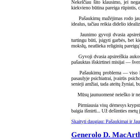
Nekelčiau šito klausimo, jei neg
kiekvieno būtina pareiga rūpintis, 
Pašaukimų mažėjimas rodo jaunimo
idealus, tačiau reikia didelio ideal
Jaunimo gyvoji dvasia apsireiškia
turtingu būti, įsigyti garbės, bet 
mokslų, neatlieka religinių pareigų
Gyvoji dvasia apsireiškia aukos m
pašauktas išskirtinei misijai — šv
Pašaukimų problema — viso krikš
pasaulyje psichiatrai, įvairūs psic
senieji amžiai, tada ateitų žyniai, b
Mūsų jaunuomenė neieško ir neran
Pirmiausia visų dėmesys krypsta į 
baigia išmirti... Už dešimties metų 
Skaityti daugiau: Pašaukimai ir J
Generolo D. MacArt