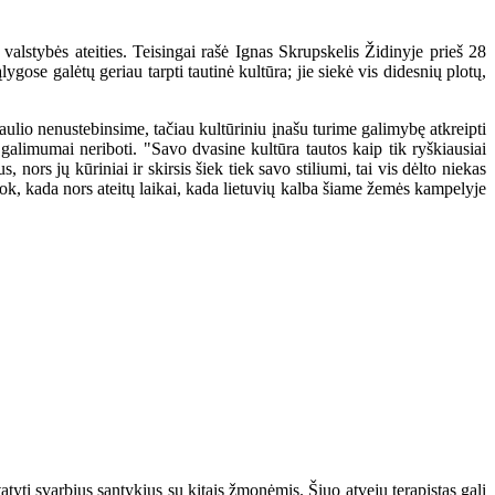
lstybės ateities. Teisingai rašė Ignas Skrupskelis Židinyje prieš 28
gose galėtų geriau tarpti tautinė kultūra; jie siekė vis didesnių plotų,
aulio nenustebinsime, tačiau kultūriniu įnašu turime galimybę atkreipti
 galimumai neriboti. "Savo dvasine kultūra tautos kaip tik ryškiausiai
us, nors jų kūriniai ir skirsis šiek tiek savo stiliumi, tai vis dėlto niekas
eduok, kada nors ateitų laikai, kada lietuvių kalba šiame žemės kampelyje
yti svarbius santykius su kitais žmonėmis. Šiuo atveju terapistas gali