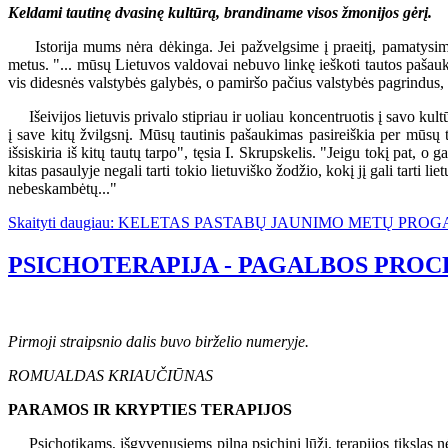
Keldami tautinę dvasinę kultūrą, brandiname visos žmonijos gėrį.
Istorija mums nėra dėkinga. Jei pažvelgsime į praeitį, pamatysime, 
metus. "... mūsų Lietuvos valdovai nebuvo linkę ieškoti tautos pašaukim
vis didesnės valstybės galybės, o pamiršo pačius valstybės pagrindus, t
Išeivijos lietuvis privalo stipriau ir uoliau koncentruotis į savo kul
į save kitų žvilgsnį. Mūsų tautinis pašaukimas pasireiškia per mūsų t
išsiskiria iš kitų tautų tarpo", tęsia I. Skrupskelis. "Jeigu tokį pat, o ga
kitas pasaulyje negali tarti tokio lietuviško žodžio, kokį jį gali tarti
nebeskambėtų..."
Skaityti daugiau: KELETAS PASTABŲ JAUNIMO METŲ PROG
PSICHOTERAPIJA - PAGALBOS PROCE
Pirmoji straipsnio dalis buvo birželio numeryje.
ROMUALDAS KRIAUČIŪNAS
PARAMOS IR KRYPTIES TERAPIJOS
Psichotikams, išgyvenusiems pilną psichinį lūžį, terapijos tikslas nė