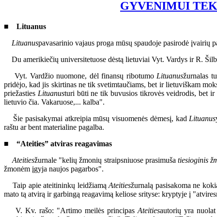
GYVENIMUI TE
■ Lituanus
Lituanus
pavasarinio vajaus proga mūsų spaudoje pasirodė įvairių pa
Du amerikiečių universitetuose dėstą lietuviai Vyt. Vardys ir R. Šil
Vyt. Vardžio nuomone, dėl finansų ribotumo
Lituanus
žurnalas tu
pridėjo, kad jis skirtinas ne tik svetimtaučiams, bet ir lietuviškam mo
priežasties
Lituanus
turi būti ne tik buvusios tikrovės veidrodis, bet i
lietuvio čia. Vakaruose,... kalba".
Šie pasisakymai atkreipia mūsų visuomenės dėmesį, kad
Lituanus
raštu ar bent materialine pagalba.
■ “Ateities” atviras reagavimas
Ateities
žurnale "kelių žmonių straipsniuose prasimuša
tiesioginis 
žmonėm įgyja naujos pagarbos".
Taip apie ateitininkų leidžiamą
Ateities
žurnalą pasisakoma ne kokia
mato tą atvirą ir garbingą reagavimą keliose srityse: kryptyje į "atvir
V. Kv. rašo: "Artimo meilės principas
Ateities
autorių yra nuolat