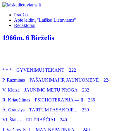
Pradžia
Apie leidinį "Laiškai Lietuviams"
Redaktoriai
1966m. 6 Birželis
* * * GYVENIMUI TEKANT 222
P. Razminas PAŠAUKIMAI IR JAUNUOMENĖ 224
V. Kleiza JAUNIMO METŲ PROGA 232
R. Kriaučiūnas PSICHOTERAPIJA — II 235
A. Grauslys TARTUM PASAKOJE... 239
Vl. Šlaitas EILĖRAŠČIAI 240
J. Vaišnys, S. J. MAN NEPATINKA... 249