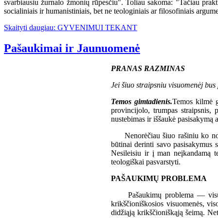
svarbiausiu žurnalo žmonių rūpesčiu". Toliau sakoma: "Tačiau prakt
socialiniais ir humanistiniais, bet ne teologiniais ar filosofiniais argum
Skaityti daugiau: GYVENIMUI TEKANT
Pašaukimai ir Jaunuomenė
PRANAS RAZMINAS
Jei šiuo straipsniu visuomenėj bus 
Temos gimtadienis.
Temos kilmė g
provincijolo, trumpas straipsnis,
nustebimas ir iššaukė pasisakymą 
Nenorėčiau šiuo rašiniu ko nors n
būtinai derinti savo pasisakymus 
Nesileisiu ir į man neįkandamą t
teologiškai pasvarstyti.
PAŠAUKIMŲ PROBLEMA
Pašaukimų problema — visų prob
krikščioniškosios visuomenės, vis
didžiąją krikščioniškąją šeimą. Neti