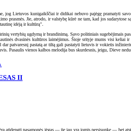
jog Lietuvos kunigaikščiai ir didikai nebuvo pajėgę pramatyti savo va
o prasmės. Jie, atrodo, ir valstybę kūrė ne tam, kad jos sudarytose sąly
autinę idėją ir kultūrą".
tūrinių vertybių ugdymą ir brandinimą. Savo politiniais sugebėjimais pas
autinės dvasinės kultūros laimėjimus. Šioje srityje mums visi keliai ir
l dar patvaresnį pastatą ar tiltą gali pastatyti lietuvis ir vokietis inžinieri
 lietuvis. Pasaulis vienos kalbos melodija bus skurdesnis, jeigu, Dieve n
A
SAS II
ra atidengti pasąmonės jėgas — jie jau yra jomis persisunkę — bet atstat