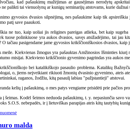
alvočiau, kad pašaukimų mažėjimas ar gausėjimas nerodytų apskritai 
o ne palikti tai vienuolynų ar kunigų seminarijų atstovams, kurie dažna
 gyvosios dvasios silpnėjimą, nes pašaukime kaip tik apsireiškia ja
izmo patį save paaukoti.
 ne tuo, kaip uoliai jis religines pareigas atlieka, bet kaip sugeba 
kiek tuose polinkiuose yra aukos dvasios, savęs atsižadėjimo, tai jau k
? O tačiau pasigendame jame gyvosios krikščioniškosios dvasios, kaip jo
eile. Kiekvienas žmogus yra pašauktas Amžinosios Išminties kiurį nor
entumo misijai. Kiekvieno krikščionio gyvenimo pagrindas yra aukos meil
čioniškojo bei katalikiškojo pasaulio problema. Katalikų Bažnyčia 
hologai, o, jiems neįveikiant rikiuoti žmonių dvasinio gyvenimo, ateis ate
urtininkai, raganos, žodžiu, kitą pasaulį labiau "pažįstantieji" atstovai.
da kelių į pašaukimą, o mes patys vengiame prisidėti prie pačios pr
šeimas. Kodėl šeimos neduoda pašaukimų, t. y. nepasiunčia savo vaikų 
joks S.O.S. nebepadės, ir į lietuviškas parapijas ateis kitų tautybių kunig
aunuomenė
huro malda