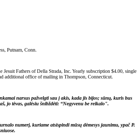
ess, Putnam, Conn.
t Fathers of Della Strada, Inc. Yearly subscription $4.00, single
and additional office of mailing in Thompson, Connecticut.
amai narsus pažvelgti sau į akis, kada jis bijos; sūnų, kuris bus
aš, jo tėvas, galėsiu šnibždėti: “Negyvenu be reikalo".
žurnalo numerį, kuriame atsispindi mūsų dėmesys jaunimu, ypač P.
sniuose.