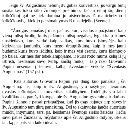
Jeigu šv. Augustinas nebūtų dvigubas konvertitas, jis vargu būtų
susilaukęs tokio šilto žmonijos priėmimo. Tačiau eilinį šių dienų
krikščionį gal ne tiek domina jo atsivertimas iš manicheizmo į
krikščionybę, kiek jo persimainymas iš nusidėjėlio į šventąjį.
“Žmogus panašus į mus pačius, kurį visados atpažįstame kaip
vieną mūsų brolių, kuris pažinojo mūsų negalias, lygiai kaip ir mes
nusidėdavo, kurs verkė kaip vaikas, kurs buvo įsimylėjęs kaip
kiekvienas jaunuolis, kurs mėgo draugiškumą, kaip ir mes jauni
būdami; kuris buvo išdidus, kaip ir mes visi esame, kuris klampojo
po balas, kur mes dar tebeklampojame, ir kuris rodo mums kelią iš jų
išbristi, tiesdamas savo tvirtą, karštą ranką”. Taip rašo Giovanni
Papini neseniai į lietuvių kalbą išverstame veikale “Šventasis
Augustinas” (157 psl.).
Pats autorius Giovanni Papini yra daug kuo panašus į šv.
Augustiną. Jis, kaip ir šv. Augustinas, yra rašytojas, neramios
dvasios ieškotojas ir konvertitas katalikybėn. Todėl jis yra labai
kvalifikuotas parašyti knygą apie šv. Augustino gyvenimą ir darbus.
Papini įžangoje patsai prisipažįsta, kad jis esąs pajutęs tarp savęs ir
šv. Augustino tam tikrą panašumą. Dėl to skaitytojas jaučia autoriaus
minčių intymumą, tarsi jis, liesdamas šventojo sielos žaizdas, liečia
savo paties žaizdas ir, rašydamas apie šv. Augustino didybę, iškelia
tai, ką jis pats sau laiko idealu.