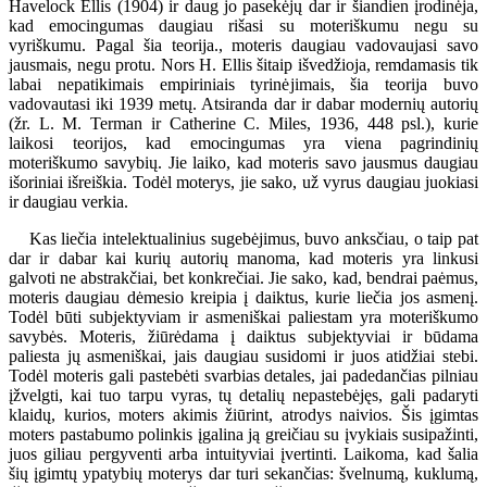
Havelock Ellis (1904) ir daug jo pasekėjų dar ir šiandien įrodinėja,
kad emocingumas daugiau rišasi su moteriškumu negu su
vyriškumu. Pagal šia teorija., moteris daugiau vadovaujasi savo
jausmais, negu protu. Nors H. Ellis šitaip išvedžioja, remdamasis tik
labai nepatikimais empiriniais tyrinėjimais, šia teorija buvo
vadovautasi iki 1939 metų. Atsiranda dar ir dabar modernių autorių
(žr. L. M. Terman ir Catherine C. Miles, 1936, 448 psl.), kurie
laikosi teorijos, kad emocingumas yra viena pagrindinių
moteriškumo savybių. Jie laiko, kad moteris savo jausmus daugiau
išoriniai išreiškia. Todėl moterys, jie sako, už vyrus daugiau juokiasi
ir daugiau verkia.
Kas liečia intelektualinius sugebėjimus, buvo anksčiau, o taip pat
dar ir dabar kai kurių autorių manoma, kad moteris yra linkusi
galvoti ne abstrakčiai, bet konkrečiai. Jie sako, kad, bendrai paėmus,
moteris daugiau dėmesio kreipia į daiktus, kurie liečia jos asmenį.
Todėl būti subjektyviam ir asmeniškai paliestam yra moteriškumo
savybės. Moteris, žiūrėdama į daiktus subjektyviai ir būdama
paliesta jų asmeniškai, jais daugiau susidomi ir juos atidžiai stebi.
Todėl moteris gali pastebėti svarbias detales, jai padedančias pilniau
įžvelgti, kai tuo tarpu vyras, tų detalių nepastebėjęs, gali padaryti
klaidų, kurios, moters akimis žiūrint, atrodys naivios. Šis įgimtas
moters pastabumo polinkis įgalina ją greičiau su įvykiais susipažinti,
juos giliau pergyventi arba intuityviai įvertinti. Laikoma, kad šalia
šių įgimtų ypatybių moterys dar turi sekančias: švelnumą, kuklumą,