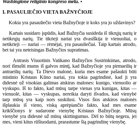
Washingtone religinio kongreso metu. •
I. PASAULIEČIO VIETA BAŽNYČIOJE
Kokia yra pasauliečio vieta Bažnyčioje ir koks yra jo uždavinys?
Kartais susidaro įspūdis, kad Bažnyčia susideda iš tikrųjų narių ir
netikrųjų narių. Tie tikrieji nariai yra dvasiškija ir vienuoliai, o
netikrieji — nariai — rėmėjai, yra pasauliečiai. Taip kartais atrodo,
bet tai yra neteisingas Bažnyčios supratimas.
Antrasis Visuotinis Vatikano Bažnyčios Susirinkimas, atrodo,
nori išmušti mums iš galvos mintį, kad Bažnyčioje yra pirmaeilių ir
antraeilių narių. Ta Dievo malonė, kuria mes esame pašaukti būti
mistinio Kristaus Kūno nariai, yra tokia pagrindinė, kad ji yra
didesnė už visokias galimas atskiras malones: kunigo, vienuolio ar
vyskupo. Iš to fakto, kad mūsų tarpe vienas yra kunigas, kitas —
vienuolė, kitas — vyskupas, nereikia daryti išvados, kad vienybė
tarp mūsų yra kaip nors suskilusi. Visos šios atskiros malonės
išplaukia iš vieno, viską aprėpiančio fakto, kad mes esame
krikščionys ir sudarome vienybę Kristaus Bažnyčioje. Mūsų
vienybė yra didesnė už mūsų skirtingumus. Dėl to būtų negera, jei
mes, vieni kitus rūšiuodami, prarastume šią pagrindinę vienybę.