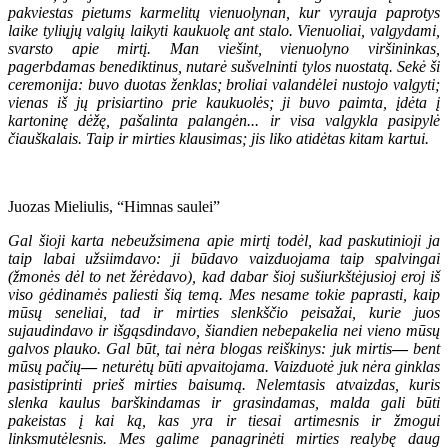
pakviestas pietums karmelitų vienuolynan, kur vyrauja paprotys
laike tyliųjų valgių laikyti kaukuolę ant stalo. Vienuoliai, valgydami,
svarsto apie mirtį. Man viešint, vienuolyno viršininkas,
pagerbdamas benediktinus, nutarė sušvelninti tylos nuostatą. Sekė ši
ceremonija: buvo duotas ženklas; broliai valandėlei nustojo valgyti;
vienas iš jų prisiartino prie kaukuolės; ji buvo paimta, įdėta į
kartoninę dėžę, pašalinta palangėn... ir visa valgykla pasipylė
čiauškalais. Taip ir mirties klausimas; jis liko atidėtas kitam kartui.
Juozas Mieliulis, “Himnas saulei”
Gal šioji karta nebeužsimena apie mirtį todėl, kad paskutinioji ja
taip labai užsiimdavo: ji būdavo vaizduojama taip spalvingai
(žmonės dėl to net žėrėdavo), kad dabar šioj sušiurkštėjusioj eroj iš
viso gėdinamės paliesti šią temą. Mes nesame tokie paprasti, kaip
mūsų seneliai, tad ir mirties slenkščio peisažai, kurie juos
sujaudindavo ir išgąsdindavo, šiandien nebepakelia nei vieno mūsų
galvos plauko. Gal būt, tai nėra blogas reiškinys: juk mirtis
—
bent
mūsų pačių
—
neturėtų būti apvaitojama. Vaizduotė juk nėra ginklas
pasistiprinti prieš mirties baisumą. Nelemtasis atvaizdas, kuris
slenka kaulus barškindamas ir grasindamas, malda gali būti
pakeistas į kai ką, kas yra ir tiesai artimesnis ir žmogui
linksmutėlesnis. Mes galime panagrinėti mirties realybę daug