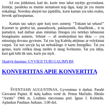
Aš esu įsitikinusi, kad tie, kurie mus labai mylėjo gyvendami.
žemėje, pasilieka su mumis nematomi taip ilgai, kaip jie yra mums
reikalingi. Nereikia abejoti tuo įspūdžiu, kuris kartais yra toks realus,
beveik apčiuopiamas.
Kartais tau sakys apie kurį nors asmenį: “Tokiam tai sekasi!”
Kuomet tu girdėsi tai, paanalizuok, paklausinėk, išsiaiškink... ir tu
pamatysi, kad dažnai anas minimas žmogus yra netekęs labiausiai
branginamo asmens. Sėkmė — aš neabejotinai tuo tikiu — yra
mirusiųjų dovana gyviems. Tai yra lyg Kalėdų atėjimas ar velykiniai
varpai. Tai turi savyje ką tai stebuklingo ir kartu žmogiško. Tai yra
gestas, kuris reiškia daug meilės ir daug švelnumo. Tai yra idėja,
kuri gali kilti tik tam, kuris jus myli.
Skaityti daugiau: GYVIEJI TURI GALIMYBĘ
KONVERTITAS APIE KONVERTITĄ
ŠVENTASIS AUGUSTINAS, Gyvenimas ir darbai. Parašė
Giovanni Papini. Iš italų kalbos vertė dr. Petras Mačiulis. Išleido
“Ateitis” 1966 m. Leidinio mecenatas prel. Ignas J. Kelmelis.
Aplankas Pauliaus Jurkaus. 3.00 dol.