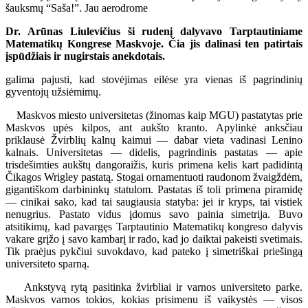
šauksmų “Saša!”. Jau aerodrome
Dr. Arūnas Liulevičius ši rudenį dalyvavo Tarptautiniame
Matematikų Kongrese Maskvoje. Čia jis dalinasi ten patirtais
įspūdžiais ir nugirstais anekdotais.
galima pajusti, kad stovėjimas eilėse yra vienas iš pagrindinių
gyventojų užsiėmimų.
Maskvos miesto universitetas (žinomas kaip MGU) pastatytas prie
Maskvos upės kilpos, ant aukšto kranto. Apylinkė anksčiau
priklausė Žvirblių kalnų kaimui — dabar vieta vadinasi Lenino
kalnais. Universitetas — didelis, pagrindinis pastatas — apie
trisdešimties aukštų dangoraižis, kuris primena kelis kart padidintą
Čikagos Wrigley pastatą. Stogai ornamentuoti raudonom žvaigždėm,
gigantiškom darbininkų statulom. Pastatas iš toli primena piramidę
— cinikai sako, kad tai saugiausia statyba: jei ir kryps, tai vistiek
nenugrius. Pastato vidus įdomus savo painia simetrija. Buvo
atsitikimų, kad pavargęs Tarptautinio Matematikų kongreso dalyvis
vakare grįžo į savo kambarį ir rado, kad jo daiktai pakeisti svetimais.
Tik praėjus pykčiui suvokdavo, kad pateko į simetriškai priešingą
universiteto sparną.
Ankstyvą rytą pasitinka žvirbliai ir varnos universiteto parke.
Maskvos varnos tokios, kokias prisimenu iš vaikystės — visos