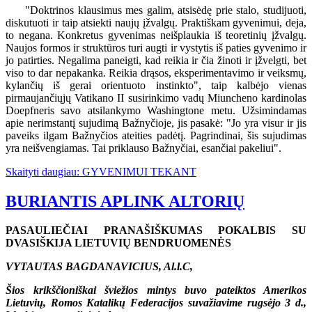
"Doktrinos klausimus mes galim, atsisėdę prie stalo, studijuoti,
diskutuoti ir taip atsiekti naujų įžvalgų. Praktiškam gyvenimui, deja,
to negana. Konkretus gyvenimas neišplaukia iš teoretinių įžvalgų.
Naujos formos ir struktūros turi augti ir vystytis iš paties gyvenimo ir
jo patirties. Negalima paneigti, kad reikia ir čia žinoti ir įžvelgti, bet
viso to dar nepakanka. Reikia drąsos, eksperimentavimo ir veiksmų,
kylančių iš gerai orientuoto instinkto", taip kalbėjo vienas
pirmaujančiųjų Vatikano II susirinkimo vadų Miuncheno kardinolas
Doepfneris savo atsilankymo Washingtone metu. Užsimindamas
apie nerimstantį sujudimą Bažnyčioje, jis pasakė: "Jo yra visur ir jis
paveiks ilgam Bažnyčios ateities padėtį. Pagrindinai, šis sujudimas
yra neišvengiamas. Tai priklauso Bažnyčiai, esančiai pakeliui".
Skaityti daugiau: GYVENIMUI TEKANT
BURIANTIS APLINK ALTORIŲ
PASAULIEČIAI PRANAŠIŠKUMAS POKALBIS SU
DVASIŠKIJA LIETUVIŲ BENDRUOMENĖS
VYTAUTAS BAGDANAVICIUS, Al.l.C,
Šios krikščioniškai šviežios mintys buvo pateiktos Amerikos
Lietuvių, Romos Katalikų Federacijos suvažiavime rugsėjo 3 d.,