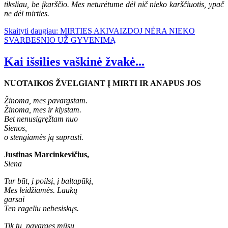
tiksliau, be įkarščio. Mes neturėtume dėl nič nieko karščiuotis, ypač
ne dėl mirties.
Skaityti daugiau: MIRTIES AKIVAIZDOJ NĖRA NIEKO
SVARBESNIO UŽ GYVENIMĄ
Kai išsilies vaškinė žvakė...
NUOTAIKOS ŽVELGIANT Į MIRTI IR ANAPUS JOS
Žinoma, mes pavargstam.
Žinoma, mes ir klystam.
Bet nenusigręžtam nuo
Sienos,
o stengiamės ją suprasti.
Justinas Marcinkevičius,
Siena
Tur būt, į poilsį, į baltapūkį,
Mes leidžiamės. Laukų
garsai
Ten rageliu nebesiskųs.
Tik tu, pavargęs mūsų