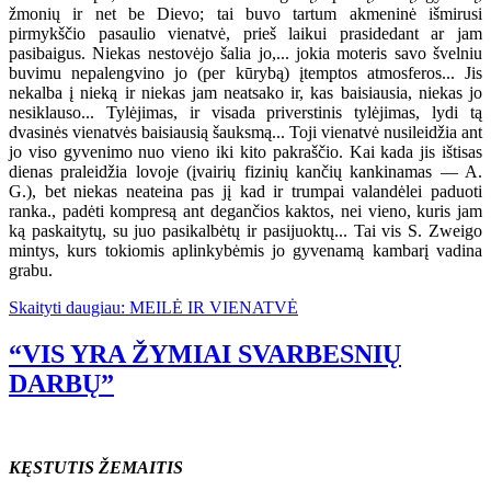
žmonių ir net be Dievo; tai buvo tartum akmeninė išmirusi
pirmykščio pasaulio vienatvė, prieš laikui prasidedant ar jam
pasibaigus. Niekas nestovėjo šalia jo,... jokia moteris savo švelniu
buvimu nepalengvino jo (per kūrybą) įtemptos atmosferos... Jis
nekalba į nieką ir niekas jam neatsako ir, kas baisiausia, niekas jo
nesiklauso... Tylėjimas, ir visada priverstinis tylėjimas, lydi tą
dvasinės vienatvės baisiausią šauksmą... Toji vienatvė nusileidžia ant
jo viso gyvenimo nuo vieno iki kito pakraščio. Kai kada jis ištisas
dienas praleidžia lovoje (įvairių fizinių kančių kankinamas — A.
G.), bet niekas neateina pas jį kad ir trumpai valandėlei paduoti
ranka., padėti kompresą ant degančios kaktos, nei vieno, kuris jam
ką paskaitytų, su juo pasikalbėtų ir pasijuoktų... Tai vis S. Zweigo
mintys, kurs tokiomis aplinkybėmis jo gyvenamą kambarį vadina
grabu.
Skaityti daugiau: MEILĖ IR VIENATVĖ
“VIS YRA ŽYMIAI SVARBESNIŲ
DARBŲ”
KĘSTUTIS ŽEMAITIS