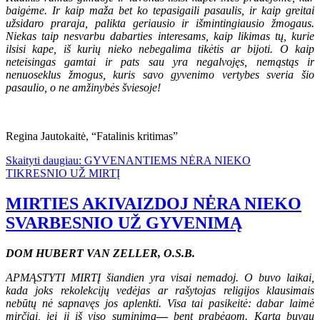
baigėme. Ir kaip maža bet ko tepasigaili pasaulis, ir kaip greitai
užsidaro praraja, palikta geriausio ir išmintingiausio žmogaus.
Niekas taip nesvarbu dabarties interesams, kaip likimas tų, kurie
ilsisi kape, iš kurių nieko nebegalima tikėtis ar bijoti. O kaip
neteisingas gamtai ir pats sau yra negalvojęs, nemąstąs ir
nenuoseklus žmogus, kuris savo gyvenimo vertybes sveria šio
pasaulio, o ne amžinybės šviesoje!
Regina Jautokaitė, “Fatalinis kritimas”
Skaityti daugiau: GYVENANTIEMS NĖRA NIEKO
TIKRESNIO UŽ MIRTĮ
MIRTIES AKIVAIZDOJ NĖRA NIEKO
SVARBESNIO UŽ GYVENIMĄ
DOM HUBERT VAN ZELLER, O.S.B.
APMĄSTYTI MIRTĮ šiandien yra visai nemadoj. O buvo laikai,
kada joks rekolekcijų vedėjas ar rašytojas religijos klausimais
nebūtų nė sapnavęs jos aplenkti. Visa tai pasikeitė: dabar laimė
mirčiai, jei ji iš viso suminima
—
bent prabėgom. Kartą buvau