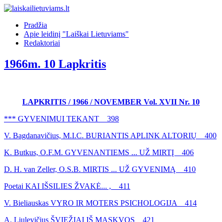
Pradžia
Apie leidinį "Laiškai Lietuviams"
Redaktoriai
1966m. 10 Lapkritis
LAPKRITIS / 1966 / NOVEMBER Vol. XVII Nr. 10
*** GYVENIMUI TEKANT 398
V. Bagdanavičius, M.I.C. BURIANTIS APLINK ALTORIŲ 400
K. Butkus, O.F.M. GYVENANTIEMS ... UŽ MIRTĮ 406
D. H. van Zeller, O.S.B. MIRTIS ... UŽ GYVENIMĄ 410
Poetai KAI IŠSILIES ŽVAKĖ... , 411
V. Bieliauskas VYRO IR MOTERS PSICHOLOGIJA 414
A. Liulevičius ŠVIEŽIAI IŠ MASKVOS 421