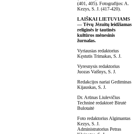
(401, 405). Fotografijos: A.
Kezys, S. J. (417-420).
LAIŠKAI LIETUVIAMS
— Tėvų Jėzuitų leidžiamas
religinės ir tautinės
kultūros mėnesinis
žurnalas.
Vyriausias redaktorius
Kęstutis Trimakas, S. J.
Vyresnysis redaktorius
Juozas Vaišnys, S. J.
Redakcijos nariai Gediminas
Kijauskas, S. J.
Dr. Arūnas Liulevičius
Techninė redaktorė Birutė
Bulotaitė
Foto redaktorius Algimantas
Kezys, S. J.
Administratorius Petras