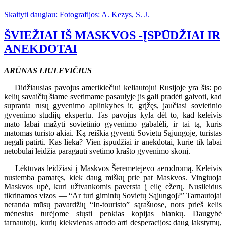
Skaityti daugiau: Fotografijos: A. Kezys, S. J.
ŠVIEŽIAI IŠ MASKVOS -ĮSPŪDŽIAI IR
ANEKDOTAI
ARŪNAS LIULEVIČIUS
Didžiausias pavojus amerikiečiui keliautojui Rusijoje yra šis: po
kelių savaičių šiame svetimame pasaulyje jis gali pradėti galvoti, kad
supranta rusų gyvenimo aplinkybes ir, grįžęs, jaučiasi sovietinio
gyvenimo studijų ekspertu. Tas pavojus kyla dėl to, kad keleivis
mato labai mažyti sovietinio gyvenimo gabalėli, ir tai tą, kuris
matomas turisto akiai. Ką reiškia gyventi Sovietų Sąjungoje, turistas
negali patirti. Kas lieka? Vien įspūdžiai ir anekdotai, kurie tik labai
netobulai leidžia paragauti svetimo krašto gyvenimo skonį.
Lėktuvas leidžiasi į Maskvos Šeremetejevo aerodromą. Keleivis
nustemba pamatęs, kiek daug miškų prie pat Maskvos. Vingiuoja
Maskvos upė, kuri užtvankomis paversta į eilę ežerų. Nusileidus
tikrinamos vizos — “Ar turi giminių Sovietų Sąjungoj?” Tarnautojai
neranda mūsų pavardžių “In-touristo” sąrašuose, nors prieš kelis
mėnesius turėjome siųsti penkias kopijas blankų. Daugybė
tarnautojų, kurių kiekvienas atrodo arti desperacijos: daug lakstymų,