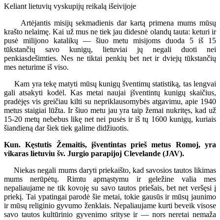
Keliant lietuvių vyskupijų reikalą išeivijoje
Artėjantis misijų sekmadienis dar kartą primena mums mūsų
krašto nelaimę. Kai už mus ne tiek jau didesnė olandų tauta: keturi ir
pusė milijono katalikų — šiuo metu misijoms duoda 5 iš 15
tūkstančių savo kunigų, lietuviai jų negali duoti nei
penkiasdešimties. Nes ne tiktai penkių bet net ir dviejų tūkstančių
mes neturime iš viso.
Kam yra tekę matyti mūsų kunigų šventimų statistiką, tas lengvai
gali atsakyti kodėl. Kas metai naujai įšventintų kunigų skaičius,
pradėjęs vis greičiau kilti su nepriklausomybės atgavimu, apie 1940
metus staigiai lūžta. Ir šiuo metu jau yra taip žemai nukritęs, kad už
15-20 metų nebebus likę net nei pusės ir iš tų 1600 kunigų, kuriais
šiandieną dar šiek tiek galime didžiuotis.
Kun. Kęstutis Žemaitis, įšventintas prieš metus Romoj, yra
vikaras lietuviu šv. Jurgio parapijoj Clevelande (JAV).
Niekas negali mums daryti priekaišto, kad savosios tautos likimas
mums nerūpėtų. Rimtu apmąstymu ir geležine valia mes
nepaliaujame ne tik kovoję su savo tautos priešais, bet net veršęsi į
priekį. Tai ypatingai parodė šie metai, tokie gausūs ir mūsų jaunimo
ir mūsų religinio gyvumo ženklais. Nepaliaujame kurti beveik visose
savo tautos kultūrinio gyvenimo srityse ir — nors neretai nemaža