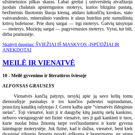
užsimetusios pilkas skaras. Labai greitai į universitetą atvažiuoja
juodais chalatais apsirengusios moterys, kurios blizgina pastatą,
beržinėmis šluotomis šluoja kiemą, atidaro laikraščių kioskus, stato
vaisvandenio, mineralinio vandens ir alaus butelius prie sumuštinių
krūvų bufetuose. Prie durų sargai — irgi moterys. Gatvių taisytojai
— moterys. Muziejų sargai — pagyvenusios moterys. Vyrai, tur būt,
dirba pramonėje.
Skaityti daugiau: ŠVIEŽIAI IŠ MASKVOS -ĮSPŪDŽIAI IR
ANEKDOTAI
MEILĖ IR VIENATVĖ
10 - Meilė gyvenimo ir literatūros šviesoje
ALFONSAS GRAUSLYS
Vienatvės kančią patyręs, nesykį apie ją savo kelių tomu
dienoraštyje pasisakęs ir tos kančios paliestus suprasdamas,
prancūzų katalikų rašytojas J. Green kalba apie “vienatvės išdegintas
sielas”. Toji vienatvė, kuri ji ir daugybę kitų jautrių sielų kankino,
nebuvo viengungystė nei fizinė vienatvė, nes ji gali kankinti ir tuos,
kurie nuolat būna žmonių tarpe svečiuodamiesi ir kurie gyvena
laimingoje moterystėje. Juk fizinė, kad ir dažna, vienatvė, bent kiek
dvasiniai gilesnių žmonių nesykį ieškoma ir branginama, ne viena