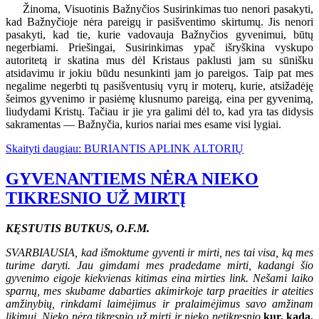
Žinoma, Visuotinis Bažnyčios Susirinkimas tuo nenori pasakyti,
kad Bažnyčioje nėra pareigų ir pasišventimo skirtumų. Jis nenori
pasakyti, kad tie, kurie vadovauja Bažnyčios gyvenimui, būtų
negerbiami. Priešingai, Susirinkimas ypač išryškina vyskupo
autoritetą ir skatina mus dėl Kristaus paklusti jam su sūnišku
atsidavimu ir jokiu būdu nesunkinti jam jo pareigos. Taip pat mes
negalime negerbti tų pasišventusių vyrų ir moterų, kurie, atsižadėję
šeimos gyvenimo ir pasiėmę klusnumo pareigą, eina per gyvenimą,
liudydami Kristų. Tačiau ir jie yra galimi dėl to, kad yra tas didysis
sakramentas — Bažnyčia, kurios nariai mes esame visi lygiai.
Skaityti daugiau: BURIANTIS APLINK ALTORIŲ
GYVENANTIEMS NĖRA NIEKO
TIKRESNIO UŽ MIRTĮ
KĘSTUTIS BUTKUS, O.F.M.
SVARBIAUSIA, kad išmoktume gyventi ir mirti, nes tai visa, ką mes
turime daryti. Jau gimdami mes pradedame mirti, kadangi šio
gyvenimo eigoje kiekvienas kitimas eina mirties link. Nešami laiko
sparnų, mes skubame dabarties akimirkoje tarp praeities ir ateities
amžinybių, rinkdami laimėjimus ir pralaimėjimus savo amžinam
likimui. Nieko nėra tikresnio už mirtį ir nieko netikresnio,
kur, kada,