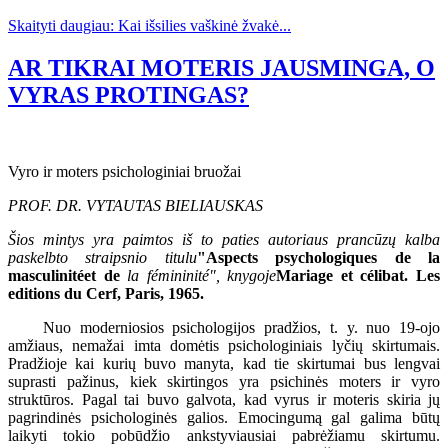
Skaityti daugiau: Kai išsilies vaškinė žvakė...
AR TIKRAI MOTERIS JAUSMINGA, O
VYRAS PROTINGAS?
Vyro ir moters psichologiniai bruožai
PROF. DR. VYTAUTAS BIELIAUSKAS
Šios mintys yra paimtos iš to paties autoriaus prancūzų kalba
paskelbto straipsnio titulu
"Aspects psychologiques de la
masculinit
é
et de
la f
é
mininit
é
", knygoje
Mariage et c
é
libat. Les
editions du Cerf, Paris, 1965.
Nuo moderniosios psichologijos pradžios, t. y. nuo 19-ojo
amžiaus, nemažai imta domėtis psichologiniais lyčių skirtumais.
Pradžioje kai kurių buvo manyta, kad tie skirtumai bus lengvai
suprasti pažinus, kiek skirtingos yra psichinės moters ir vyro
struktūros. Pagal tai buvo galvota, kad vyrus ir moteris skiria jų
pagrindinės psichologinės galios. Emocingumą gal galima būtų
laikyti tokio pobūdžio ankstyviausiai pabrėžiamu skirtumu.