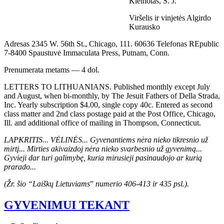
Kleinotas, S. J.
Viršelis ir vinjetės Algirdo
Kurausko
Adresas 2345 W. 56th St., Chicago, 111. 60636 Telefonas REpublic
7-8400 Spaustuvė Immaculata Press, Putnam, Conn.
Prenumerata metams — 4 dol.
LETTERS TO LITHUANIANS. Published monthly except July
and August, when bi-monthly, by The Jesuit Fathers of Della Strada,
Inc. Yearly subscription $4.00, single copy 40c. Entered as second
class matter and 2nd class postage paid at the Post Office, Chicago,
Ill. and additional office of mailing in Thompson, Connecticut.
LAPKRITIS... VĖLINĖS... Gyvenantiems nėra nieko tikresnio už
mirtį... Mirties akivaizdoj nėra nieko svarbesnio už gyvenimą...
Gyvieji dar turi galimybę, kuria mirusieji pasinaudojo ar kurią
prarado...
(Žr. šio “Laiškų Lietuviams
”
numerio 406-413 ir 435 psl.).
GYVENIMUI TEKANT