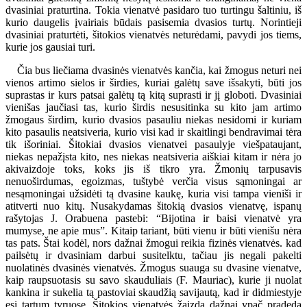
dvasiniai praturtina. Tokia vienatvė pasidaro tuo turtingu šaltiniu, iš
kurio daugelis įvairiais būdais pasisemia dvasios turtų. Norintieji
dvasiniai praturtėti, šitokios vienatvės neturėdami, pavydi jos tiems,
kurie jos gausiai turi.
Čia bus liečiama dvasinės vienatvės kančia, kai žmogus neturi nei
vienos artimo sielos ir širdies, kuriai galėtų save išsakyti, būti jos
suprastas ir kurs patsai galėtų tą kitą suprasti ir jį globoti. Dvasiniai
vienišas jaučiasi tas, kurio širdis nesusitinka su kito jam artimo
žmogaus širdim, kurio dvasios pasauliu niekas nesidomi ir kuriam
kito pasaulis neatsiveria, kurio visi kad ir skaitlingi bendravimai tėra
tik išoriniai. Šitokiai dvasios vienatvei pasaulyje viešpataujant,
niekas nepažįsta kito, nes niekas neatsiveria aiškiai kitam ir nėra jo
akivaizdoje toks, koks jis iš tikro yra. Žmonių tarpusavis
nenuoširdumas, egoizmas, tuštybė verčia visus sąmoningai ar
nesąmoningai užsidėti tą dvasine kaukę, kuria visi tampa vieniši ir
atitverti nuo kitų. Nusakydamas šitokią dvasios vienatvę, ispanų
rašytojas J. Orabuena pastebi: “Bijotina ir baisi vienatvė yra
mumyse, ne apie mus”. Kitaip tariant, būti vienu ir būti vienišu nėra
tas pats. Štai kodėl, nors dažnai žmogui reikia fizinės vienatvės. kad
pailsėtų ir dvasiniam darbui susitelktu, tačiau jis negali pakelti
nuolatinės dvasinės vienatvės. Žmogus suauga su dvasine vienatve,
kaip raupsuotasis su savo skauduliais (F. Mauriac), kurie ji nuolat
kankina ir sukelia tą pastoviai skaudžią savijautą, kad ir didmiestyje
esi tartum tyruose. Šitokios vienatvės žaizda dažnai ypač pradeda