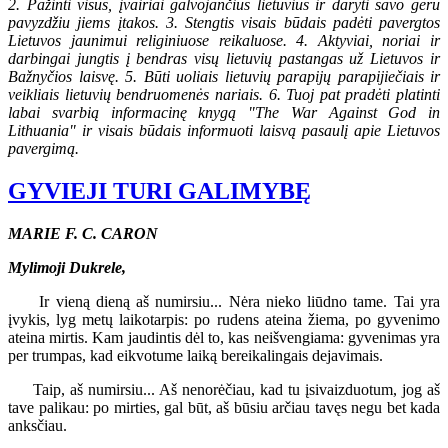
2. Pažinti visus, įvairiai galvojančius lietuvius ir daryti savo geru
pavyzdžiu jiems įtakos. 3. Stengtis visais būdais padėti pavergtos
Lietuvos jaunimui religiniuose reikaluose. 4. Aktyviai, noriai ir
darbingai jungtis į bendras visų lietuvių pastangas už Lietuvos ir
Bažnyčios laisvę. 5. Būti uoliais lietuvių parapijų parapijiečiais ir
veikliais lietuvių bendruomenės nariais. 6. Tuoj pat pradėti platinti
labai svarbią informacinę knygą "The War Against God in
Lithuania" ir visais būdais informuoti laisvą pasaulį apie Lietuvos
pavergimą.
GYVIEJI TURI GALIMYBĘ
MARIE F. C. CARON
Mylimoji Dukrele,
Ir vieną dieną aš numirsiu... Nėra nieko liūdno tame. Tai yra
įvykis, lyg metų laikotarpis: po rudens ateina žiema, po gyvenimo
ateina mirtis. Kam jaudintis dėl to, kas neišvengiama: gyvenimas yra
per trumpas, kad eikvotume laiką bereikalingais dejavimais.
Taip, aš numirsiu... Aš nenorėčiau, kad tu įsivaizduotum, jog aš
tave palikau: po mirties, gal būt, aš būsiu arčiau tavęs negu bet kada
anksčiau.