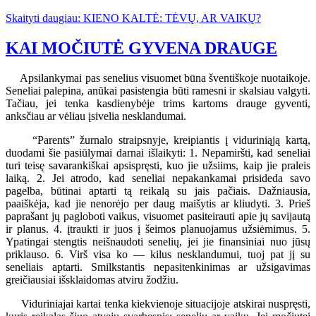
Skaityti daugiau: KIENO KALTĖ: TĖVŲ, AR VAIKŲ?
KAI MOČIUTĖ GYVENA DRAUGE
Apsilankymai pas senelius visuomet būna šventiškoje nuotaikoje.
Seneliai palepina, anūkai pasistengia būti ramesni ir skalsiau valgyti.
Tačiau, jei tenka kasdienybėje trims kartoms drauge gyventi,
anksčiau ar vėliau įsivelia nesklandumai.
“Parents” žurnalo straipsnyje, kreipiantis į viduriniąją kartą,
duodami šie pasiūlymai darnai išlaikyti: 1. Nepamiršti, kad seneliai
turi teisę savarankiškai apsispręsti, kuo jie užsiims, kaip jie praleis
laiką. 2. Jei atrodo, kad seneliai nepakankamai prisideda savo
pagelba, būtinai aptarti tą reikalą su jais pačiais. Dažniausia,
paaiškėja, kad jie nenorėjo per daug maišytis ar kliudyti. 3. Prieš
paprašant jų pagloboti vaikus, visuomet pasiteirauti apie jų savijautą
ir planus. 4. įtraukti ir juos į šeimos planuojamus užsiėmimus. 5.
Ypatingai stengtis neišnaudoti senelių, jei jie finansiniai nuo jūsų
priklauso. 6. Virš visa ko — kilus nesklandumui, tuoj pat jį su
seneliais aptarti. Smilkstantis nepasitenkinimas ar užsigavimas
greičiausiai išsklaidomas atviru žodžiu.
Viduriniajai kartai tenka kiekvienoje situacijoje atskirai nuspręsti,