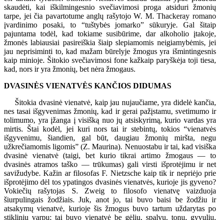
skaudėti, kai iškilmingesnio svečiavimosi proga atsiduri žmonių
tarpe, jei čia pavartotume anglų rašytojo W. M. Thackeray romano
įvardinimo posaki, to “tuštybės jomarko” sūkuryje. Gal šitaip
pajuntama todėl, kad tokiame susibūrime, dar alkoholio įtakoje,
žmonės labiausiai pasireiškia šiaip slepiamomis neigiamybėmis, jei
jau neprisiminti to, kad mažam būrelyje žmogus yra išmintingesnis
kaip minioje. Šitokio svečiavimosi fone kažkaip paryškėja toji tiesa,
kad, nors ir yra žmonių, bet nėra žmogaus.
DVASINĖS VIENATVĖS KANČIOS DIDUMAS
Šitokia dvasinė vienatvė, kaip jau nujaučiame, yra didelė kančia,
nes tasai išgyvenimas žmonių, kad ir gerai pažįstamu, svetimumo ir
tolimumo, yra įžanga į visišką nuo jų atsiskyrimą, kurio vardas yra
mirtis. Štai kodėl, jei kuri nors tai ir stebintų, tokios “vienatvės
išgyvenimu, šiandien, gal būt, daugiau žmonių miršta, negu
užkrečiamomis ligomis” (Z. Maurina). Nenuostabu ir tai, kad visiška
dvasinė vienatvė (taigi, bet kurio tikrai artimo žmogaus — to
dvasinės atramos taško — trūkumas) gali virsti išprotėjimu ir net
savižudybe. Kažin ar filosofas F. Nietzsche kaip tik ir nepriėjo prie
išprotėjimo dėl tos ypatingos dvasinės vienatvės, kurioje jis gyveno?
Vokiečių rašytojas S. Zweig to filosofo vienatvę vaizduoja
šiurpulingais žodžiais. Juk, anot jo, tai buvo baisi be žodžiu ir
atsakymų vienatvė, kurioje šis žmogus buvo tartum uždarytas po
stikliniu varpu; tai buvo vienatvė be gėlių, spalvų, tonų, gyvulių,