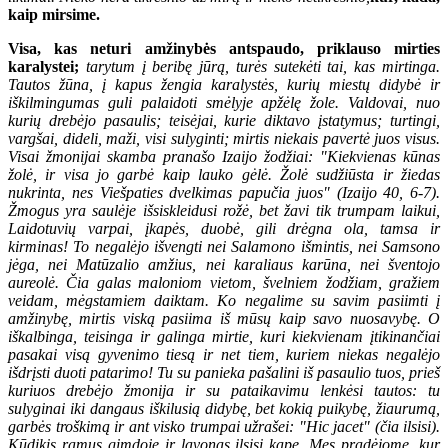
kaip mirsime.
Visa, kas neturi amžinybės antspaudo, priklauso mirties
karalystei;
tarytum į beribę jūrą, turės sutekėti tai, kas mirtinga.
Tautos žūna, į kapus žengia karalystės, kurių miestų didybė ir
iškilmingumas guli palaidoti smėlyje apžėlę žole. Valdovai, nuo
kurių drebėjo pasaulis; teisėjai, kurie diktavo įstatymus; turtingi,
vargšai, dideli, maži, visi sulyginti; mirtis niekais pavertė juos visus.
Visai žmonijai skamba pranašo Izaijo žodžiai: "Kiekvienas kūnas
žolė, ir visa jo garbė kaip lauko gėlė. Žolė sudžiūsta ir žiedas
nukrinta, nes Viešpaties dvelkimas papučia juos" (Izaijo 40, 6-7).
Žmogus yra saulėje išsiskleidusi rožė, bet žavi tik trumpam laikui,
Laidotuvių varpai, įkapės, duobė, gili drėgna ola, tamsa ir
kirminas! To negalėjo išvengti nei Salamono išmintis, nei Samsono
jėga, nei Matūzalio amžius, nei karaliaus karūna, nei šventojo
aureolė. Čia galas maloniom vietom, švelniem žodžiam, gražiem
veidam, mėgstamiem daiktam. Ko negalime su savim pasiimti į
amžinybę, mirtis viską pasiima iš mūsų kaip savo nuosavybę. O
iškalbinga, teisinga ir galinga mirtie, kuri kiekvienam įtikinančiai
pasakai visą gyvenimo tiesą ir net tiem, kuriem niekas negalėjo
išdrįsti duoti patarimo! Tu su panieka pašalini iš pasaulio tuos, prieš
kuriuos drebėjo žmonija ir su pataikavimu lenkėsi tautos: tu
sulyginai iki dangaus iškilusią didybę, bet kokią puikybę, žiaurumą,
garbės troškimą ir ant visko trumpai užrašei: "Hic jacet" (čia ilsisi).
Kūdikis ramus gimdoje ir lavonas ilsisi kape. Mes pradėjome, kur