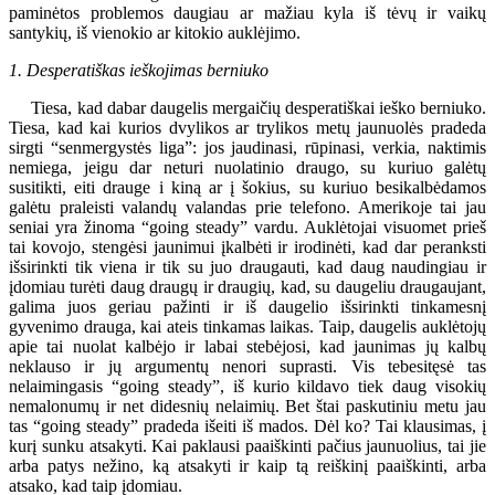
paminėtos problemos daugiau ar mažiau kyla iš tėvų ir vaikų
santykių, iš vienokio ar kitokio auklėjimo.
1. Desperatiškas ieškojimas berniuko
Tiesa, kad dabar daugelis mergaičių desperatiškai ieško berniuko.
Tiesa, kad kai kurios dvylikos ar trylikos metų jaunuolės pradeda
sirgti “senmergystės liga”: jos jaudinasi, rūpinasi, verkia, naktimis
nemiega, jeigu dar neturi nuolatinio draugo, su kuriuo galėtų
susitikti, eiti drauge i kiną ar į šokius, su kuriuo besikalbėdamos
galėtu praleisti valandų valandas prie telefono. Amerikoje tai jau
seniai yra žinoma “going steady” vardu. Auklėtojai visuomet prieš
tai kovojo, stengėsi jaunimui įkalbėti ir irodinėti, kad dar peranksti
išsirinkti tik viena ir tik su juo draugauti, kad daug naudingiau ir
įdomiau turėti daug draugų ir draugių, kad, su daugeliu draugaujant,
galima juos geriau pažinti ir iš daugelio išsirinkti tinkamesnį
gyvenimo drauga, kai ateis tinkamas laikas. Taip, daugelis auklėtojų
apie tai nuolat kalbėjo ir labai stebėjosi, kad jaunimas jų kalbų
neklauso ir jų argumentų nenori suprasti. Vis tebesitęsė tas
nelaimingasis “going steady”, iš kurio kildavo tiek daug visokių
nemalonumų ir net didesnių nelaimių. Bet štai paskutiniu metu jau
tas “going steady” pradeda išeiti iš mados. Dėl ko? Tai klausimas, į
kurį sunku atsakyti. Kai paklausi paaiškinti pačius jaunuolius, tai jie
arba patys nežino, ką atsakyti ir kaip tą reiškinį paaiškinti, arba
atsako, kad taip įdomiau.