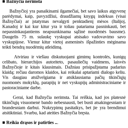
■ Bažnyčia nerimsta
Bažnyčioj yra panaikinami ilgamečiai, bet savo laikus atgyvenę
parėdymai, kaip, pavyzdžiui, draudžiamų knygų indeksas (visai
Bažnyčiai) ar įstatymas nevalgyti penktadienį mėsos (Italijoj,
Kanadoj ir kai kur kitur yra ir toliau patariama pasninkauti, bet
nepasninkaujantiems neapsunkinama sąžinė nuodėmės bausme).
Daugelis 75 m. sulaukę vyskupai atsisako vadovavimo savo
vyskupijose. Vienur kitur vietoj asmeninės išpažinties mėginama
teikti bendrą nuodėmių atleidimą.
Atviriau ir viešiau diskutuojami gimimų kontrolės, kunigų
celibato, hierarchijos autoriteto, pasauliečių vaidmens, laisvės
Bažnyčioje ir kitais klausimais. Dažniau prisipažįstama padarius
klaidą; rečiau daromos klaidos, kai reikalai aptariami dialogo keliu.
Vis daugiau atsižvelgiama ir atsiklausiama pačių tikinčiųjų
nuomonės mokyklų, parapijų ir net vyskupijų administraciniame ir
pastoraciniame darbe.
Gerai, kad Bažnyčia nerimsta. Tai reiškia, kad jos platesnė
tikinčiųjų visuomenė bando nebesnausti, bet busti atsakingesniam ir
brandesniam darbui. Nukrypimų pasitaikys, bet jie yra brendimui
atsitiktiniai. Svarbu, kad ateities Bažnyčia bręsta.
■ Reikia drąsos ir patirties ..
.