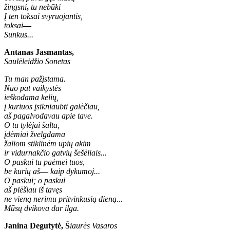
žingsni
,
tu nebūki
Į ten toksai svyruojantis,
toksai
—
Sunkus...
Antanas Jasmantas,
Saulėleidžio Sonetas
Tu man pažįstama.
Nuo pat vaikystės
ieškodama kelių,
į kuriuos įsikniaubti galėčiau,
aš pagalvodavau apie tave.
O tu tylėjai šalta,
įdėmiai žvelgdama
žaliom stiklinėm upių akim
ir vidurnakčio gatvių šešėliais...
O paskui tu paėmei tuos,
be kurių aš
—
kaip dykumoj...
O paskui; o paskui
aš plėšiau iš tavęs
ne vieną nerimu pritvinkusią dieną...
Mūsų dvikova dar ilga.
Janina Degutytė, Š
iaurės Vasaros