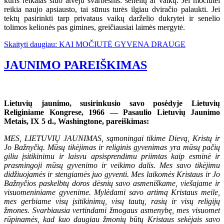
kuris reikalas šiuo atveju svarbesnis: senelių ar vaikų. Jei močiutei
reikia naujo apsiausto, tai sūnus turės ilgiau dviračio palaukti. Jei
tektų pasirinkti tarp privataus vaikų darželio dukrytei ir senelio
tolimos kelionės pas gimines, greičiausiai laimės mergytė.
Skaityti daugiau: KAI MOČIUTĖ GYVENA DRAUGE
JAUNIMO PAREIŠKIMAS
Lietuvių jaunimo, susirinkusio savo posėdyje Lietuvių
Religiniame Kongrese, 1966 — Pasaulio Lietuvių Jaunimo
Metais, IX 5 d., Washingtone, pareiškimas:
MES, LIETUVIŲ JAUNIMAS, sąmoningai tikime Dievą, Kristų ir
Jo Bažnyčią. Mūsų tikėjimas ir religinis gyvenimas yra mūsų pačių
giliu įsitikinimu ir laisvu apsisprendimu priimtas kaip esminė ir
prasmingoji mūsų gyvenimo ir veikimo dalis. Mes savo tikėjimu
didžiuojamės ir stengiamės juo gyventi. Mes laikomės Kristaus ir Jo
Bažnyčios paskelbtų doros dėsnių savo asmeniškame, viešajame ir
visuomeniniame gyvenime. Mylėdami savo artimą Kristaus meile,
mes gerbiame visų įsitikinimų, visų tautų, rasių ir visų religijų
žmones. Svarbiausia vertindami žmogaus asmenybę, mes visuomet
rūpinamės, kad kuo daugiau žmonių būtų Kristaus sekėjais savo