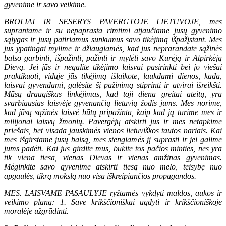
gyvenime ir savo veikime.
BROLIAI IR SESERYS PAVERGTOJE LIETUVOJE, mes
suprantame ir su nepaprasta rimtimi atjaučiame jūsų gyvenimo
sąlygas ir jūsų patiriamus sunkumus savo tikėjimą išpažįstant. Mes
jus ypatingai mylime ir džiaugiamės, kad jūs neprarandate sąžinės
balso garbinti, išpažinti, pažinti ir mylėti savo Kūrėją ir Atpirkėją
Dievą. Jei jūs ir negalite tikėjimo laisvai pasirinkti bei jo viešai
praktikuoti, viduje jūs tikėjimą išlaikote, laukdami dienos, kada,
laisvai gyvendami, galėsite šį pažinimą stiprinti ir atvirai išreikšti.
Mūsų draugiškas linkėjimas, kad toji diena greitai ateitų, yra
svarbiausias laisvėje gyvenančių lietuvių žodis jums. Mes norime,
kad jūsų sąžinės laisvė būtų pripažinta, kaip kad ją turime mes ir
milijonai laisvų žmonių. Pavergėjų atskirti jūs ir mes netapkime
priešais, bet visada jauskimės vienos lietuviškos tautos nariais. Kai
mes išgirstame jūsų balsą, mes stengiamės jį suprasti ir jei galime
jums padėti. Kai jūs girdite mus, būkite tos pačios minties, nes yra
tik viena tiesa, vienas Dievas ir vienas amžinas gyvenimas.
Mėginkite savo gyvenime atskirti tiesą nuo melo, teisybę nuo
apgaulės, tikrą mokslą nuo visa iškreipiančios propagandos.
MES. LAISVAME PASAULYJE ryžtamės vykdyti maldos, aukos ir
veikimo planą: 1. Save krikščioniškai ugdyti ir krikščioniškoje
moralėje užgrūdinti.