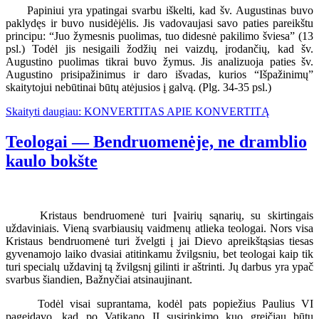
Papiniui yra ypatingai svarbu iškelti, kad šv. Augustinas buvo
paklydęs ir buvo nusidėjėlis. Jis vadovaujasi savo paties pareikštu
principu: “Juo žymesnis puolimas, tuo didesnė pakilimo šviesa” (13
psl.) Todėl jis nesigaili žodžių nei vaizdų, įrodančių, kad šv.
Augustino puolimas tikrai buvo žymus. Jis analizuoja paties šv.
Augustino prisipažinimus ir daro išvadas, kurios “Išpažinimų”
skaitytojui nebūtinai būtų atėjusios į galvą. (Plg. 34-35 psl.)
Skaityti daugiau: KONVERTITAS APIE KONVERTITĄ
Teologai — Bendruomenėje, ne dramblio
kaulo bokšte
Kristaus bendruomenė turi Įvairių sąnarių, su skirtingais
uždaviniais. Vieną svarbiausių vaidmenų atlieka teologai. Nors visa
Kristaus bendruomenė turi žvelgti į jai Dievo apreikštąsias tiesas
gyvenamojo laiko dvasiai atitinkamu žvilgsniu, bet teologai kaip tik
turi specialų uždavinį tą žvilgsnį gilinti ir aštrinti. Jų darbus yra ypač
svarbus šiandien, Bažnyčiai atsinaujinant.
Todėl visai suprantama, kodėl pats popiežius Paulius VI
pageidavo, kad po Vatikano II susirinkimo kuo greičiau būtų