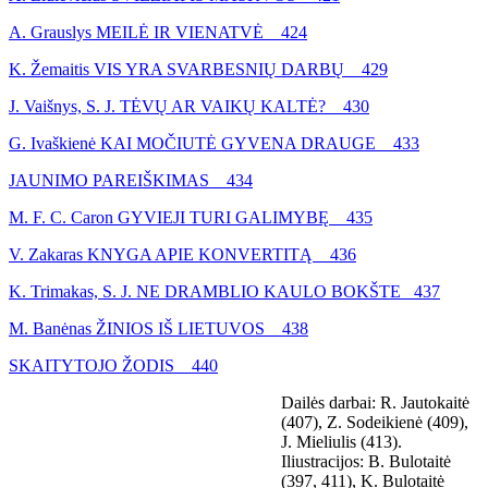
A. Grauslys MEILĖ IR VIENATVĖ 424
K. Žemaitis VIS YRA SVARBESNIŲ DARBŲ 429
J. Vaišnys, S. J. TĖVŲ AR VAIKŲ KALTĖ? 430
G. Ivaškienė KAI MOČIUTĖ GYVENA DRAUGE 433
JAUNIMO PAREIŠKIMAS 434
M. F. C. Caron GYVIEJI TURI GALIMYBĘ 435
V. Zakaras KNYGA APIE KONVERTITĄ 436
K. Trimakas, S. J. NE DRAMBLIO KAULO BOKŠTE 437
M. Banėnas ŽINIOS IŠ LIETUVOS 438
SKAITYTOJO ŽODIS 440
Dailės darbai: R. Jautokaitė
(407), Z. Sodeikienė (409),
J. Mieliulis (413).
Iliustracijos: B. Bulotaitė
(397, 411), K. Bulotaitė