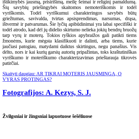
ištikimybės jausmą, prisirišimą, meilę šeimai ir religinį pamaldumą.
Šių savybių priešingybės skaitomos nemoteriškomis ir todėl
vyriškomis. Todėl vyriškumui charakteringos savybės būtų
griežtumas, savivalda, tvirtas apsisprendimas, narsumas, drąsa,
ištvermė ir patvarumas. Šie lyčių apibūdinimai yra labai specifiški ir
todėl atrodo, kad dėl jų didelio skirtumo nelieka jokių bendrų bruožų
tarp vyrų ir moterų. Tokios ryškios apybraižos gali patikti tiems
žmonėms, kurie mėgsta klasifikuoti ir dalinti, arba tiems, kurie
jaučiasi patogiau, matydami daiktus skirtingus, negu panašius. Vis
dėlto, nors ir kai kurių garsių autorių pripažintas, toks kraštutiniškas
vyriškumo ir moteriškumo charakterizavimas prieštarauja tikrovės
patirčiai.
Skaityti daugiau: AR TIKRAI MOTERIS JAUSMINGA, O
VYRAS PROTINGAS?
Fotografijos: A. Kezys, S. J.
Žvilgsniai ir žingsniai lapuotuose šešėliuose