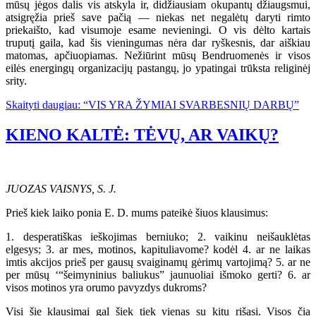
mūsų jėgos dalis vis atskyla ir, didžiausiam okupantų džiaugsmui,
atsigręžia prieš save pačią — niekas net negalėtų daryti rimto
priekaišto, kad visumoje esame nevieningi. O vis dėlto kartais
truputį gaila, kad šis vieningumas nėra dar ryškesnis, dar aiškiau
matomas, apčiuopiamas. Nežiūrint mūsų Bendruomenės ir visos
eilės energingų organizacijų pastangų, jo ypatingai trūksta religinėj
srity.
Skaityti daugiau: “VIS YRA ŽYMIAI SVARBESNIŲ DARBŲ”
KIENO KALTĖ: TĖVŲ, AR VAIKŲ?
JUOZAS VAISNYS, S. J.
Prieš kiek laiko ponia E. D. mums pateikė šiuos klausimus:
1. desperatiškas ieškojimas berniuko; 2. vaikinu neišauklėtas
elgesys; 3. ar mes, motinos, kapituliavome? kodėl 4. ar ne laikas
imtis akcijos prieš per gausų svaiginamų gėrimų vartojimą? 5. ar ne
per mūsų ‘“šeimyninius baliukus” jaunuoliai išmoko gerti? 6. ar
visos motinos yra orumo pavyzdys dukroms?
Visi šie klausimai gal šiek tiek vienas su kitu rišasi. Visos čia