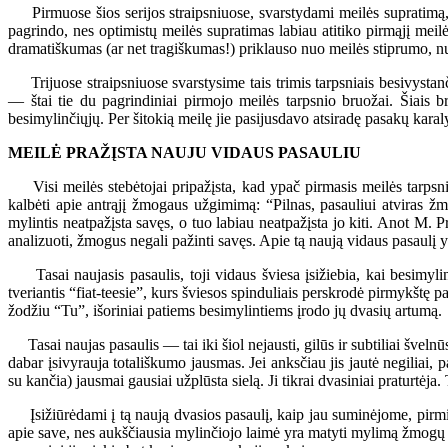
Pirmuose šios serijos straipsniuose, svarstydami meilės supratimą, iš
pagrindo, nes optimistų meilės supratimas labiau atitiko pirmąjį meilė
dramatiškumas (ar net tragiškumas!) priklauso nuo meilės stiprumo, nu
Trijuose straipsniuose svarstysime tais trimis tarpsniais besivystanči
— štai tie du pagrindiniai pirmojo meilės tarpsnio bruožai. Šiais b
besimylinčiųjų. Per šitokią meilę jie pasijusdavo atsiradę pasakų karal
MEILĖ PRAŽĮSTA NAUJU VIDAUS PASAULIU
Visi meilės stebėtojai pripažįsta, kad ypač pirmasis meilės tarpsnis
kalbėti apie antrąjį žmogaus užgimimą: “Pilnas, pasauliui atviras
mylintis neatpažįsta savęs, o tuo labiau neatpažįsta jo kiti. Anot M. 
analizuoti, žmogus negali pažinti savęs. Apie tą naują vidaus pasaulį yr
Tasai naujasis pasaulis, toji vidaus šviesa įsižiebia, kai besimylinti
tveriantis “fiat-teesie”, kurs šviesos spinduliais perskrodė pirmykštę p
žodžiu “Tu”, išoriniai patiems besimylintiems įrodo jų dvasių artumą.
Tasai naujas pasaulis — tai iki šiol nejausti, gilūs ir subtiliai švelnū
dabar įsivyrauja totališkumo jausmas. Jei anksčiau jis jautė negiliai, 
su kančia) jausmai gausiai užplūsta sielą. Ji tikrai dvasiniai praturtėj
Įsižiūrėdami į tą naują dvasios pasaulį, kaip jau suminėjome, pirmia
apie save, nes aukščiausia mylinčiojo laimė yra matyti mylimą žmogų lai