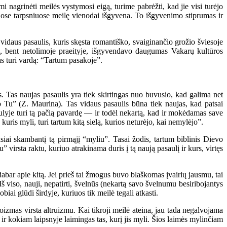
 nagrinėti meilės vystymosi eigą, turime pabrėžti, kad jie visi turėjo
i tuose tarpsniuose meilę vienodai išgyvena. To išgyvenimo stiprumas ir
 vidaus pasaulis, kuris skęsta romantiško, svaiginančio grožio šviesoje
sni, bent netolimoje praeityje, išgyvendavo daugumas Vakarų kultūros
as turi vardą: “Tartum pasakoje”.
. Tas naujas pasaulis yra tiek skirtingas nuo buvusio, kad galima net
Tu” (Z. Maurina). Tas vidaus pasaulis būna tiek naujas, kad patsai
saulyje turi tą pačią pavardę — ir todėl nekartą, kad ir mokėdamas save
kuris myli, turi tartum kitą sielą, kurios neturėjo, kai nemylėjo”.
vasiai skambantį tą pirmąjį “myliu”. Tasai žodis, tartum biblinis Dievo
 virsta raktu, kuriuo atrakinama duris į tą naują pasaulį ir kurs, virtęs
 dabar apie kitą. Jei prieš tai žmogus buvo blaškomas įvairių jausmu, tai
Iš viso, nauji, nepatirti, švelnūs (nekartą savo švelnumu besiribojantys
iai glūdi širdyje, kuriuos tik meilė tegali atkasti.
zmas virsta altruizmu. Kai tikroji meilė ateina, jau tada negalvojama
 ir kokiam laipsnyje laimingas tas, kurį jis myli. Šios laimės mylinčiam