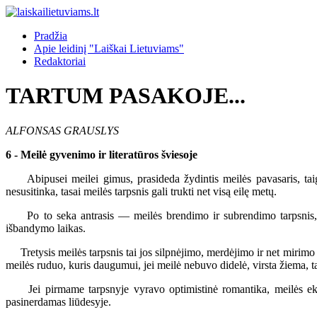
Pradžia
Apie leidinį "Laiškai Lietuviams"
Redaktoriai
TARTUM PASAKOJE...
ALFONSAS GRAUSLYS
6 - Meilė gyvenimo ir literatūros šviesoje
Abipusei meilei gimus, prasideda žydintis meilės pavasaris, taigi, p
nesusitinka, tasai meilės tarpsnis gali trukti net visą eilę metų.
Po to seka antrasis — meilės brendimo ir subrendimo tarpsnis, ka
išbandymo laikas.
Tretysis meilės tarpsnis tai jos silpnėjimo, merdėjimo ir net mirimo la
meilės ruduo, kuris daugumui, jei meilė nebuvo didelė, virsta žiema, t
Jei pirmame tarpsnyje vyravo optimistinė romantika, meilės ekstaz
pasinerdamas liūdesyje.