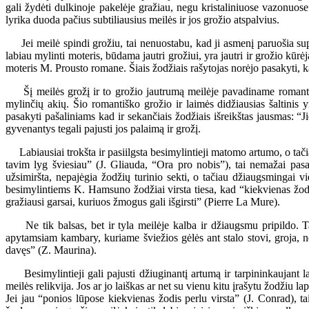
gali žydėti dulkinoje pakelėje gražiau, negu kristaliniuose vazonuose”
lyrika duoda pačius subtiliausius meilės ir jos grožio atspalvius.
Jei meilė spindi grožiu, tai nenuostabu, kad ji asmenį paruošia supra
labiau mylinti moteris, būdama jautri grožiui, yra jautri ir grožio kū
moteris M. Prousto romane. Šiais žodžiais rašytojas norėjo pasakyti, k
Šį meilės grožį ir to grožio jautrumą meilėje pavadiname romantišku
mylinčių akių. Šio romantiško grožio ir laimės didžiausias šaltini
pasakyti pašaliniams kad ir sekančiais žodžiais išreikštas jausmas: “Ji
gyvenantys tegali pajusti jos palaimą ir grožį.
Labiausiai trokšta ir pasiilgsta besimylintieji matomo artumo, o tači
tavim lyg šviesiau” (J. Gliauda, “Ora pro nobis”), tai nemažai pasau
užsimiršta, nepajėgia žodžių turinio sekti, o tačiau džiaugsmingai v
besimylintiems K. Hamsuno žodžiai virsta tiesa, kad “kiekvienas žodi
gražiausi garsai, kuriuos žmogus gali išgirsti” (Pierre La Mure).
Ne tik balsas, bet ir tyla meilėje kalba ir džiaugsmu pripildo. Ta
apytamsiam kambary, kuriame šviežios gėlės ant stalo stovi, groja, ne
davęs” (Z. Maurina).
Besimylintieji gali pajusti džiuginantį artumą ir tarpininkaujant 
meilės relikvija. Jos ar jo laiškas ar net su vienu kitu įrašytu žodžiu l
Jei jau “ponios lūpose kiekvienas žodis perlu virsta” (J. Conrad),