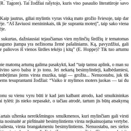
R. Tagore). Tai žodžiai rašytojo, kuris viso pasaulio literatūroje savo
ip jautrus, giliai mylintis vyras viską mato grožio šviesoje, taip dar
je. “Aš žaviuosi menininkais, tik jie supranta moterį”, taip sako viena
ėje.
sukurtas, dažniausiai tejaučiamas vien mylinčių širdžių ir tematomas
žiaugsmo įtampa yra nežinoma žemė pašaliniams. Ką, pavyzdžiui, gali
 be paliovos iš vienos širdies tekėjo į kitą” (E. Hoppe)? Tik tuo artumu
 apie matomą artumą galima pasakykti, kad “taip tamsu aplink, o man su
vino savo balsu ir jo tonu. Jei nekartą besimylintieji, kalbėdamiesi,
kambėjimas jiems virsta muzika, taigi — grožiu... Nenuostabu, juk tik
 jiems tesuprantami žodžiai: “Vaiko ir mylimos moters juokas — tai du
lonu su vienu vyru būti ir kad jam kalbant atrodo, kad smuikininkas
 tylėti: jis nieko nepasakė, o tačiau atrodė, tartum jis būtų atsakymą
artais užtenka nereikšmingos smulkmenos, kuri mylinčiam gali virsti
ršta nosinaitė ar pirštinaitė besimylintiems virsta neįkainuojama vertybe.
aliesta, virsta brangakmeniu besimylintiems. Nenuostabu, nes sielos