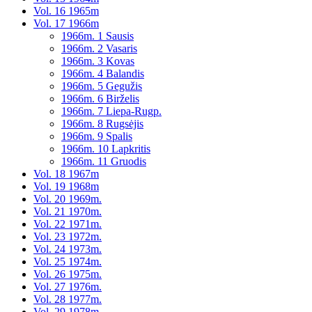
Vol. 16 1965m
Vol. 17 1966m
1966m. 1 Sausis
1966m. 2 Vasaris
1966m. 3 Kovas
1966m. 4 Balandis
1966m. 5 Gegužis
1966m. 6 Birželis
1966m. 7 Liepa-Rugp.
1966m. 8 Rugsėjis
1966m. 9 Spalis
1966m. 10 Lapkritis
1966m. 11 Gruodis
Vol. 18 1967m
Vol. 19 1968m
Vol. 20 1969m.
Vol. 21 1970m.
Vol. 22 1971m.
Vol. 23 1972m.
Vol. 24 1973m.
Vol. 25 1974m.
Vol. 26 1975m.
Vol. 27 1976m.
Vol. 28 1977m.
Vol. 29 1978m.