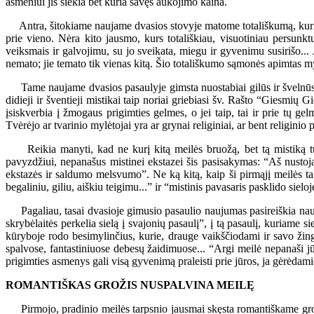
asmeniui jis siekia bet kuria savęs aukojimo kaina.
Antra, šitokiame naujame dvasios stovyje matome totališkumą, kuris, t
prie vieno. Nėra kito jausmo, kurs totališkiau, visuotiniau persunk
veiksmais ir galvojimu, su jo sveikata, miegu ir gyvenimu susirišo... 
nemato; jie temato tik vienas kitą. Šio totališkumo sąmonės apimtas my
Tame naujame dvasios pasaulyje gimsta nuostabiai gilūs ir švelnūs, s
didieji ir šventieji mistikai taip noriai griebiasi šv. Rašto “Giesmi
įsiskverbia į žmogaus prigimties gelmes, o jei taip, tai ir prie tų 
Tvėrėjo ar tvarinio mylėtojai yra ar grynai religiniai, ar bent religinio
Reikia manyti, kad ne kurį kitą meilės bruožą, bet tą mistiką tu
pavyzdžiui, nepanašus mistinei ekstazei šis pasisakymas: “Aš nustoja
ekstazės ir saldumo melsvumo”. Ne ką kitą, kaip ši pirmąjį meilės ta
begaliniu, giliu, aiškiu teigimu...” ir “mistinis pavasaris pasklido sieloj
Pagaliau, tasai dvasioje gimusio pasaulio naujumas pasireiškia nauj
skrybėlaitės perkelia sielą į svajonių pasaulį”, į tą pasaulį, kuriam
kūryboje rodo besimylinčius, kurie, drauge vaikščiodami ir savo žingsn
spalvose, fantastiniuose debesų žaidimuose... “Argi meilė nepanaši jūra
prigimties asmenys gali visą gyvenimą praleisti prie jūros, ja gėrėdam
ROMANTIŠKAS GROŽIS NUSPALVINA MEILĘ
Pirmojo, pradinio meilės tarpsnio jausmai skęsta romantiškame grožyje