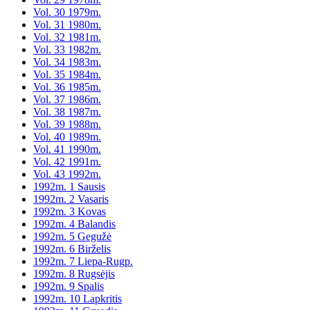
Vol. 30 1979m.
Vol. 31 1980m.
Vol. 32 1981m.
Vol. 33 1982m.
Vol. 34 1983m.
Vol. 35 1984m.
Vol. 36 1985m.
Vol. 37 1986m.
Vol. 38 1987m.
Vol. 39 1988m.
Vol. 40 1989m.
Vol. 41 1990m.
Vol. 42 1991m.
Vol. 43 1992m.
1992m. 1 Sausis
1992m. 2 Vasaris
1992m. 3 Kovas
1992m. 4 Balandis
1992m. 5 Gegužė
1992m. 6 Birželis
1992m. 7 Liepa-Rugp.
1992m. 8 Rugsėjis
1992m. 9 Spalis
1992m. 10 Lapkritis