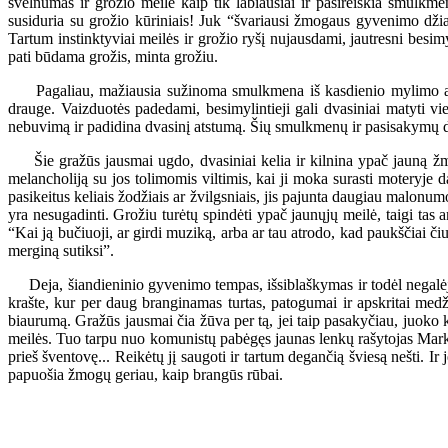
švelnumas ir grožio meilė kaip tik labiausiai ir pasireiškia smulk
susiduria su grožio kūriniais! Juk “švariausi žmogaus gyvenimo d
Tartum instinktyviai meilės ir grožio ryšį nujausdami, jautresni besimy
pati būdama grožis, minta grožiu.
Pagaliau, mažiausia sužinoma smulkmena iš kasdienio mylimo asmens
drauge. Vaizduotės padedami, besimylintieji gali dvasiniai matyti v
nebuvimą ir padidina dvasinį atstumą. Šių smulkmenų ir pasisakymų dėk
Šie gražūs jausmai ugdo, dvasiniai kelia ir kilnina ypač jauną žmo
melancholiją su jos tolimomis viltimis, kai ji moka surasti moteryje da
pasikeitus keliais žodžiais ar žvilgsniais, jis pajunta daugiau malonumo”
yra nesugadinti. Grožiu turėtų spindėti ypač jaunųjų meilė, taigi tas 
“Kai ją bučiuoji, ar girdi muziką, arba ar tau atrodo, kad paukščiai či
merginą sutiksi”.
Deja, šiandieninio gyvenimo tempas, išsiblaškymas ir todėl negalėjim
krašte, kur per daug branginamas turtas, patogumai ir apskritai med
biaurumą. Gražūs jausmai čia žūva per tą, jei taip pasakyčiau, juoko 
meilės. Tuo tarpu nuo komunistų pabėgęs jaunas lenkų rašytojas Mark 
prieš šventovę... Reikėtų jį saugoti ir tartum degančią šviesą nešti. Ir
papuošia žmogų geriau, kaip brangūs rūbai.