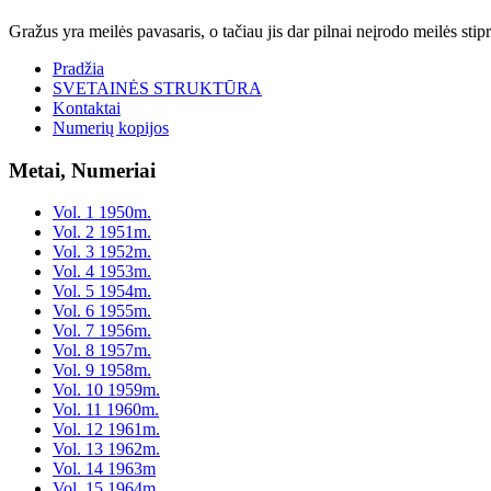
Gražus yra meilės pavasaris, o tačiau jis dar pilnai neįrodo meilės st
Pradžia
SVETAINĖS STRUKTŪRA
Kontaktai
Numerių kopijos
Metai, Numeriai
Vol. 1 1950m.
Vol. 2 1951m.
Vol. 3 1952m.
Vol. 4 1953m.
Vol. 5 1954m.
Vol. 6 1955m.
Vol. 7 1956m.
Vol. 8 1957m.
Vol. 9 1958m.
Vol. 10 1959m.
Vol. 11 1960m.
Vol. 12 1961m.
Vol. 13 1962m.
Vol. 14 1963m
Vol. 15 1964m