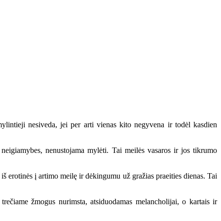
lintieji nesiveda, jei per arti vienas kito negyvena ir todėl kasdien
eigiamybes, nenustojama mylėti. Tai meilės vasaros ir jos tikrumo
iš erotinės į artimo meilę ir dėkingumu už gražias praeities dienas. Tai
trečiame žmogus nurimsta, atsiduodamas melancholijai, o kartais ir