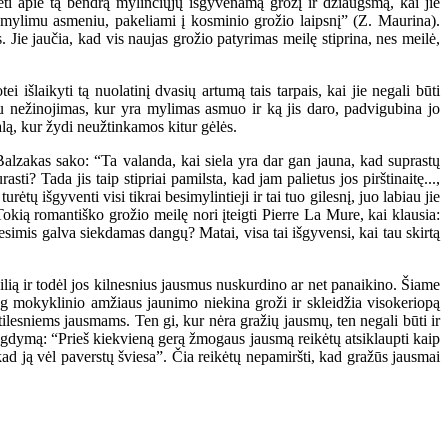
ti apie tą bendrą mylinčiųjų išgyvenamą grožį ir džiaugsmą, kai jie
ylimu asmeniu, pakeliami į kosminio grožio laipsnį” (Z. Maurina).
. Jie jaučia, kad vis naujas grožio patyrimas meilę stiprina, nes meilė,
ikyti tą nuolatinį dvasių artumą tais tarpais, kai jie negali būti
pu nežinojimas, kur yra mylimas asmuo ir ką jis daro, padvigubina jo
lą, kur žydi neužtinkamos kitur gėlės.
lzakas sako: “Ta valanda, kai siela yra dar gan jauna, kad suprastų
i? Tada jis taip stipriai pamilsta, kad jam palietus jos pirštinaitę...,
tų išgyventi visi tikrai besimylintieji ir tai tuo gilesnį, juo labiau jie
Tokią romantiško grožio meilę nori įteigti Pierre La Mure, kai klausia:
besimis galva siekdamas dangų? Matai, visa tai išgyvensi, kai tau skirtą
ią ir todėl jos kilnesnius jausmus nuskurdino ar net panaikino. Šiame
ug mokyklinio amžiaus jaunimo niekina groži ir skleidžia visokeriopą
ilesniems jausmams. Ten gi, kur nėra gražių jausmų, ten negali būti ir
ugdymą: “Prieš kiekvieną gerą žmogaus jausmą reikėtų atsiklaupti kaip
, kad ją vėl paverstų šviesa”. Čia reikėtų nepamiršti, kad gražūs jausmai