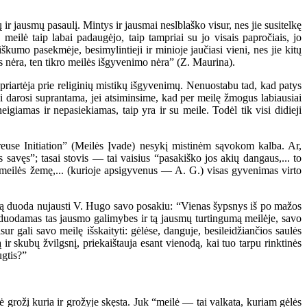
 jausmų pasaulį. Mintys ir jausmai neslblaško visur, nes jie susitelkę
eilė taip labai padaugėjo, taip tampriai su jo visais papročiais, jo
škumo pasekmėje, besimylintieji ir minioje jaučiasi vieni, nes jie kitų
s nėra, ten tikro meilės išgyvenimo nėra” (Z. Maurina).
riartėja prie religinių mistikų išgyvenimų. Nenuostabu tad, kad patys
ai darosi suprantama, jei atsiminsime, kad per meilę žmogus labiausiai
giamas ir nepasiekiamas, taip yra ir su meile. Todėl tik visi didieji
use Initiation” (Meilės Įvade) nesykį mistinėm sąvokom kalba. Ar,
savęs”; tasai stovis — tai vaisius “pasakiško jos akių dangaus,... to
s meilės žemę,... (kurioje apsigyvenus — A. G.) visas gyvenimas virto
umą duoda nujausti V. Hugo savo posakiu: “Vienas šypsnys iš po mažos
aizduodamas tas jausmo galimybes ir tą jausmų turtingumą meilėje, savo
ur gali savo meilę išskaityti: gėlėse, danguje, besileidžiančios saulės
 ir skubų žvilgsnį, priekaištauja esant vienodą, kai tuo tarpu rinktinės
ugtis?”
 grožį kuria ir grožyje skęsta. Juk “meilė — tai valkata, kuriam gėlės