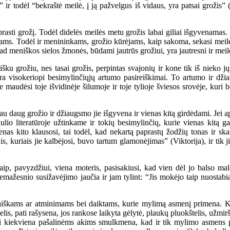
 ir todėl “bekraštė meilė, į ją pažvelgus iš vidaus, yra patsai grožis” (
sti grožį. Todėl didelės meilės metu grožis labai giliai išgyvenamas. Ka
rėjams. Todėl ir menininkams, grožio kūrėjams, kaip sakoma, sekasi meilė
ad meniškos sielos žmonės, būdami jautrūs grožiui, yra jautresni ir meil
 grožiu, nes tasai grožis, perpintas svajonių ir kone tik iš nieko jų 
s yra visokeriopi besimylinčiųjų artumo pasireiškimai. To artumo ir d
e maudėsi toje išvidinėje šilumoje ir toje tylioje šviesos srovėje, kuri
au daug grožio ir džiaugsmo jie išgyvena ir vienas kitą girdėdami. Jei
lio literatūroje užtinkame ir tokių besimylinčių, kurie vienas kitą gai
ienas kito klausosi, tai todėl, kad nekartą paprastų žodžių tonas ir s
s, kuriais jie kalbėjosi, buvo tartum glamonėjimas” (Viktorija), ir tik
ip, pavyzdžiui, viena moteris, pasisakiusi, kad vien dėl jo balso ma
mažesnio susižavėjimo jaučia ir jam tylint: “Jis mokėjo taip nuostabiai
laiškams ar atminimams bei daiktams, kurie mylimą asmenį primena. K
apelis, pati rašysena, jos rankose laikyta gėlytė, plaukų pluokštelis, užmi
 tai kiekviena pašalinėms akims smulkmena, kad ir tik mylimo asmens p