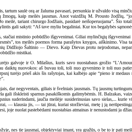
artum saulė orą ar žaluma pavasari, persunkia ir užvaldo visą minčių ir
tų žmogų, kaip meilės jausmas. Anot vaizdžių M. Prousto žodžių, “jo m
Jo meilė, tariant chirurgo žodžiais, pasidarė neišoperuojama”. Šio totali
lintis gali sakyti: “Aš tave myliu begaliniai. Kur tos begalybės sąmonė
tačiai mistinio pobūdžio išgyvenimai. Giliai mylinčiųjų išgyvenimai p
ų Giesmės”, tos meilės poemos forma parašytos knygos, aiškinimo. Visa t
gelmių Didžiojo Šaltinio — Dievo. Kaip Dievas protu neįrodomas, nepanei
 pobūdžio mistikai.
rėjo galvoje ir O. Milašius, kuris savo nuostabaus grožio “L’Amoure
u daiktų nuovokos: aš buvau toli, toli nuo gyvenimo ir toli nuo paties 
rpsnį turėjo prieš akis šis rašytojas, kai kalbėjo apie “pieno ir medau
e”.
ais, dar negyventais, giliais ir švelniais jausmais. Tų jausmų turting
e siela gali išskleisti sparnus pasakiškomis galimybėmis. H. Balzakas, v
ius suderindami, jaučia meilėje susiderinusias savo sielas,... kurie vis
i, — klausia jis, — tai jūrai, kuriai storžieviai, metę į ją nerūpestingą
iesi, joje nuolat pastebėdami nuostabias atmainas ir nenustodami ja džia
, nes tie jausmai, objektyviai imant, yra gražūs, o be to ir pati meilė