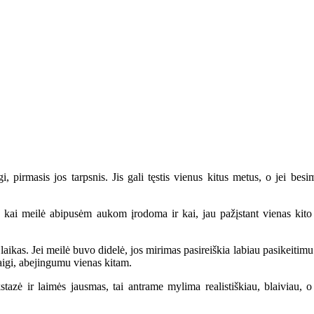
irmasis jos tarpsnis. Jis gali tęstis vienus kitus metus, o jei besimy
i meilė abipusėm aukom įrodoma ir kai, jau pažįstant vienas kito n
ikas. Jei meilė buvo didelė, jos mirimas pasireiškia labiau pasikeitimu 
aigi, abejingumu vienas kitam.
ė ir laimės jausmas, tai antrame mylima realistiškiau, blaiviau, o 