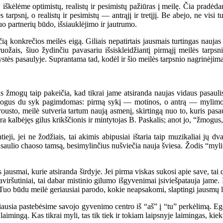
kėlėme optimistų, realistų ir pesimistų pažiūras į meilę. Čia pradėdami
s tarpsnį, o realistų ir pesimistų — antrąjį ir tretįjį. Be abejo, ne vis
o partnerių būdo, išsiauklėjimo ir jautrumo.
ą konkrečios meilės eigą. Giliais nepatirtais jausmais turtingas naujas
ruožais, šiuo žydinčiu pavasariu išsiskleidžiantį pirmąjį meilės tarp
ystės pasaulyje. Suprantama tad, kodėl ir šio meilės tarpsnio nagrinėjim
 žmogų taip pakeičia, kad tikrai jame atsiranda naujas vidaus pasaulis
 žmogus du syk pagimdomas: pirmą sykį — motinos, o antrą — mylimo 
Prousto, meilė sutveria tartum naują asmenį, skirtingą nuo to, kuris pa
a kalbėjęs gilus krikščionis ir mintytojas B. Paskalis; anot jo, “žmogus, 
eji, jei ne žodžiais, tai akimis abipusiai ištaria taip muzikaliai jų d
asaulio chaoso tamsą, besimylinčius nušviečia nauja šviesa. Žodis “myliu”
s jausmai, kurie atsiranda širdyje. Jei pirma viskas sukosi apie save, tai
paviršutiniai, tai dabar mistinio gilumo išgyvenimai įsiviešpatauja jame. 
a. Tuo būdu meilė geriausiai parodo, kokie neapsakomi, slaptingi jausmų lob
usia pastebėsime savojo gyvenimo centro iš “aš” į “tu” perkėlimą. Egoi
mingą. Kas tikrai myli, tas tik tiek ir tokiam laipsnyje laimingas, kiek