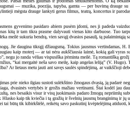
menose. Patsai meilės gilumas ir įrodomas smulkmenomis. O ką bekalbė
žiaugsmai — muzika, poezija, tapyba, gamta — per buvimą drauge su m
lintieji mėgsta drauge lankyti gerus filmus, teatrą, koncertus ir parodas
 gyvenimo pasidaro abiem pusėm įdomi, nes ji padeda vaizduotei išla
ienas kitą ir tam tikra prasme dalyvauti vienas kito darbuose. Tuo tar
a meilė sukuria bendrą, vien savąjį dvasios pasaulį, tą palaimintąją sa
gų. Jie daugina tikrąjį džiaugsmą. Tokius jausmus vertindamas, H. Ba
ugiau kaip moterį — ar tai nėra aukščiausia laimė, kokią gali vyras surast
, negu jo randa vėliau vispusiška įrėminta meilė. Tą romantišką grožį turė
amžius, “kai mergaitė neša savo meilę, kaip angelas leliją” (V. Hugo). 
ulba? Ar lietaus metu jauti ant savęs saulės spindėjimą, ar vaikščioji de
as prie nieko ilgiau sustoti sulėkštino žmogaus dvasią, ją padarė negil
žiaga, dvasinės vertybės ir grožis mažiau vertinami. Štai kodėl jau da
kultą, nes besaikis visur ir visų juokimasis padaro žmogų nepriimlų subt
Hlasko kaip tik kviečia i tą gražių ir švelnių jausmų branginimą ir jų 
 jei tai būtų tik kibirkštėlė, reikėtų savo paskutinį kvėptelėjimą atiduoti