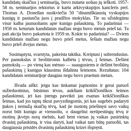
kandidatų skaičius į seminariją, buvo nutarta uoliau jų ieškoti. 1957-
58 m. seminarijos rektorius ir kartu arkivyskupijos kancleris prel.
Thomas A. Donellan susikviečia 50 "dinamiškiausių vyskupijos
kunigų ir pasiunčia juos į pradžios mokyklas. Tie su užsidegimu
visur kalba jaunuoliams apie kunigo pašaukimą. To padariniai —
1958 m. keturiais kandidatais mažiau negu buvo metais prieš tai. Ta
pati akcija buvo pakartota ir 1959 m. Kokie to padariniai? — Dviem
kandidatais mažiau negu buvo prieš metus, šešiais mažiau negu
buvo prieš dvejus metus.
Susimąstyta, svarstyta, pakeista taktika. Kreiptasi į subrendusius.
Per pamokslus ir brošiūromis kalbėta į tėvus, į šeimas. Dešimt
pamokslų — po vieną kas mėnuo — suaugusiems ir dešimt brošiūrų
pašaukimų į kunigus klausimu išdalinta šeimoms. Rezultatas: 104
kandidatais seminarijoje daugiau negu buvo praeitais metais.
Išvada aiški: jeigu kas tinkamai įsąmonins ir gerai paruoš
sužieduotinius, būsimus tėvus, aukštam krikščioniškos šeimos
pašaukimui, jei kas įstengs paveikti jau esamas krikščioniškas
šeimas, kad jos taptų tikrai pavyzdingomis, jei kas sugebės padaryti
įtakos į nemažą skaičių tėvų, kad jie nustotų priešinęsi savo vaikų
norui būti kunigu ar vienuoliu, o daugeliui nerūpestingų tėvų ir
motinų įkvėps norą melstis, kad bent vienas jų vaikas pasirinktų
dvasinį pašaukimą, ir visa daryti, kad vaikai tam būtų paruošti, tas
daugiausia prisidės dvasinių pašaukimų krizei išspręsti.