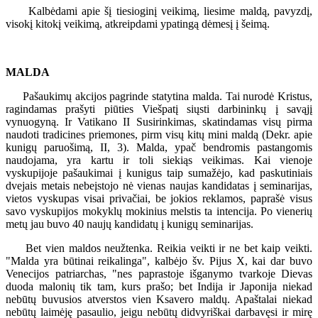
Kalbėdami apie šį tiesioginį veikimą, liesime maldą, pavyzdį,
visokį kitokį veikimą, atkreipdami ypatingą dėmesį į šeimą.
MALDA
Pašaukimų akcijos pagrinde statytina malda. Tai nurodė Kristus,
ragindamas prašyti piūties Viešpatį siųsti darbininkų į savąjį
vynuogyną. Ir Vatikano II Susirinkimas, skatindamas visų pirma
naudoti tradicines priemones, pirm visų kitų mini maldą (Dekr. apie
kunigų paruošimą, II, 3). Malda, ypač bendromis pastangomis
naudojama, yra kartu ir toli siekiąs veikimas. Kai vienoje
vyskupijoje pašaukimai į kunigus taip sumažėjo, kad paskutiniais
dvejais metais nebeįstojo nė vienas naujas kandidatas į seminarijas,
vietos vyskupas visai privačiai, be jokios reklamos, paprašė visus
savo vyskupijos mokyklų mokinius melstis ta intencija. Po vienerių
metų jau buvo 40 naujų kandidatų į kunigų seminarijas.
Bet vien maldos neužtenka. Reikia veikti ir ne bet kaip veikti.
"Malda yra būtinai reikalinga", kalbėjo šv. Pijus X, kai dar buvo
Venecijos patriarchas, "nes paprastoje išganymo tvarkoje Dievas
duoda malonių tik tam, kurs prašo; bet Indija ir Japonija niekad
nebūtų buvusios atverstos vien Ksavero maldų. Apaštalai niekad
nebūtų laimėję pasaulio, jeigu nebūtų didvyriškai darbavęsi ir mirę