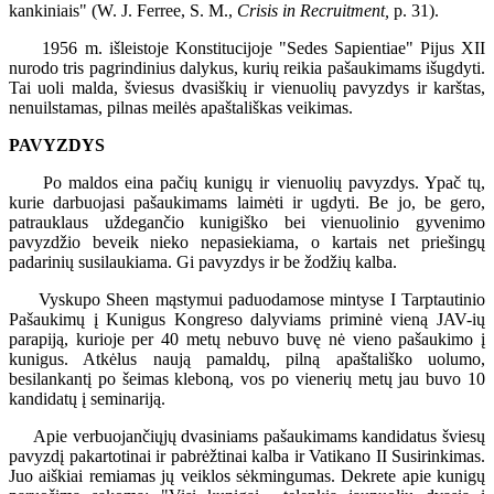
kankiniais" (W. J. Ferree, S. M.,
Crisis in Recruitment,
p. 31).
1956 m. išleistoje Konstitucijoje "Sedes Sapientiae" Pijus XII
nurodo tris pagrindinius dalykus, kurių reikia pašaukimams išugdyti.
Tai uoli malda, šviesus dvasiškių ir vienuolių pavyzdys ir karštas,
nenuilstamas, pilnas meilės apaštališkas veikimas.
PAVYZDYS
Po maldos eina pačių kunigų ir vienuolių pavyzdys. Ypač tų,
kurie darbuojasi pašaukimams laimėti ir ugdyti. Be jo, be gero,
patrauklaus uždegančio kunigiško bei vienuolinio gyvenimo
pavyzdžio beveik nieko nepasiekiama, o kartais net priešingų
padarinių susilaukiama. Gi pavyzdys ir be žodžių kalba.
Vyskupo Sheen mąstymui paduodamose mintyse I Tarptautinio
Pašaukimų į Kunigus Kongreso dalyviams priminė vieną JAV-ių
parapiją, kurioje per 40 metų nebuvo buvę nė vieno pašaukimo į
kunigus. Atkėlus naują pamaldų, pilną apaštališko uolumo,
besilankantį po šeimas kleboną, vos po vienerių metų jau buvo 10
kandidatų į seminariją.
Apie verbuojančiųjų dvasiniams pašaukimams kandidatus šviesų
pavyzdį pakartotinai ir pabrėžtinai kalba ir Vatikano II Susirinkimas.
Juo aiškiai remiamas jų veiklos sėkmingumas. Dekrete apie kunigų