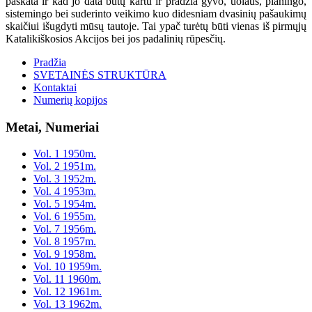
paskata ir kad jo data būtų kartu ir pradžia gyvo, uolaus, planingo,
sistemingo bei suderinto veikimo kuo didesniam dvasinių pašaukimų
skaičiui išugdyti mūsų tautoje. Tai ypač turėtų būti vienas iš pirmųjų
Katalikiškosios Akcijos bei jos padalinių rūpesčių.
Pradžia
SVETAINĖS STRUKTŪRA
Kontaktai
Numerių kopijos
Metai, Numeriai
Vol. 1 1950m.
Vol. 2 1951m.
Vol. 3 1952m.
Vol. 4 1953m.
Vol. 5 1954m.
Vol. 6 1955m.
Vol. 7 1956m.
Vol. 8 1957m.
Vol. 9 1958m.
Vol. 10 1959m.
Vol. 11 1960m.
Vol. 12 1961m.
Vol. 13 1962m.