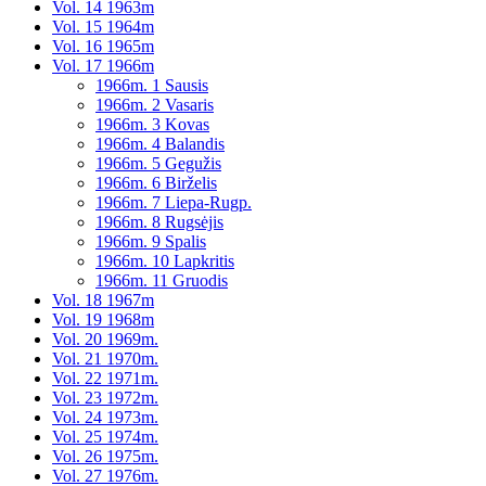
Vol. 14 1963m
Vol. 15 1964m
Vol. 16 1965m
Vol. 17 1966m
1966m. 1 Sausis
1966m. 2 Vasaris
1966m. 3 Kovas
1966m. 4 Balandis
1966m. 5 Gegužis
1966m. 6 Birželis
1966m. 7 Liepa-Rugp.
1966m. 8 Rugsėjis
1966m. 9 Spalis
1966m. 10 Lapkritis
1966m. 11 Gruodis
Vol. 18 1967m
Vol. 19 1968m
Vol. 20 1969m.
Vol. 21 1970m.
Vol. 22 1971m.
Vol. 23 1972m.
Vol. 24 1973m.
Vol. 25 1974m.
Vol. 26 1975m.
Vol. 27 1976m.