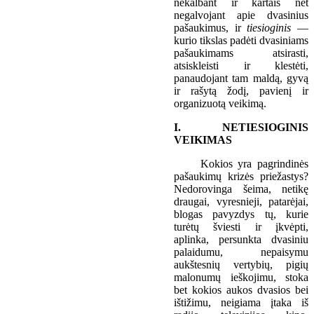
nekalbant ir kartais net
negalvojant apie dvasinius
pašaukimus, ir
tiesioginis
—
kurio tikslas padėti dvasiniams
pašaukimams atsirasti,
atsiskleisti ir klestėti,
panaudojant tam maldą, gyvą
ir rašytą žodį, pavienį ir
organizuotą veikimą.
I. NETIESIOGINIS
VEIKIMAS
Kokios yra pagrindinės
pašaukimų krizės priežastys?
Nedorovinga šeima, netikę
draugai, vyresnieji, patarėjai,
blogas pavyzdys tų, kurie
turėtų šviesti ir įkvėpti,
aplinka, persunkta dvasiniu
palaidumu, nepaisymu
aukštesnių vertybių, pigių
malonumų ieškojimu, stoka
bet kokios aukos dvasios bei
ištižimu, neigiama įtaka iš