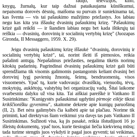
radijo, televizijos, kino,
knygų, žurnalų, kur taip dažnai pataikaujama kūniškumui,
nepaisoma dorovės dėsnių, maišoma su purvais ir suniekinama tai,
kas šventa — vis tai pašaukimo mažėjimo priežastys. Jos labiau
negu kas kita yra iššaukę dvasinių pašaukimų krizę. "Pašaukimų
krizė gali reikšti — ir šiandien labiau negu bet kada ištikrųjų tai
reiškia — dvasinių, dorovinių ir socialinių vertybių krizę" (Juozapas
Gironda, II Messaggero, 1959. X. 29).
Jeigu dvasinių pašaukimų krizę iššaukė "dvasinių, dorovinių ir
socialinių vertybių krizė", tai, norint išeiti iš pirmosios, reikia
pašalinti antrąją. Nepašalinus priežasties, negalima tikėtis norimų
kitokių padarinių. Pagrindinai dvasinių pašaukimų krizė gali būti
sprendžiama tik visomis galimomis pastangomis keliant dvasinį bei
dorovinį lygį pavienių žmonių, šeimų, bendruomenių, visos
visuomenės. Ypač tų, kurie vadovauja: dvasiškių, vienuolių, tėvų,
mokytojų, auklėtojų, valstybių bei organizacijų vadų. Šitai laikome
svarbesniu dalyku už visa kita. Tai aiškiai pareiškė ir Vatikano II
Susirinkimas: "Kunigystės pašaukimai ugdytini
pirmoje eilėje
tikrai
krikščionišku gyvenimu
", skaitome dekrete apie kunigų paruošimą
(II, 2). Bet nėra galimybės čia kalbėti apie tai plačiau. Norime tik
priminti, kad direktyvas šiam veikimui yra davęs tas pats Vatikano II
Susirinkimas. Sužinoti visa, ką jis pasakė, reikia išstudijuoti 16 jo
išleistų dokumentų, ypač tuos, kurie tiesiogiai liečia kiekvieną mūsų;
tada turime stengtis juos vykdyti ir pagal juos gyventi; tai veikimas,