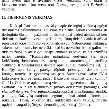
galįs išvesti mus iš dvasinės krizės; veikimas, kurio tikrai iš
kiekvieno mūsų šiuo metu nori Dievas, nes jo nori Bažnyčios
vadovai.
II. TIESIOGINIS VEIKIMAS
Kiek plačiau norime pasisakyti apie tiesioginį veikimą ugdyti
dvasiniams pašaukimams. Tai visas tas platus, šakotas veikimas su
tiesioginiu tikslu — pažadinti ir visokeriopai padėti atsiskleisti kuo
didesniam skaičiui dvasinių pašaukimų. Būtų didelė klaida ir aiškiai
prieš Bažnyčios mintį šio veikimo atsisakyti. Netiesioginis veikimas,
sakėme, svarbesnis, bet nereiškia, kad šis nesvarbus ir kad galima be
didelės žalos jo atsisakyti, neapsilenkiant su savo, kaip Bažnyčios
nario, pareiga. "Kunigystės pašaukimų ugdymas yra visos
krikščionių bendruomenės pareiga" — autoritetingai pareiškia
Vatikano II Susirinkimas dekrete apie kunigų paruošimą (II, 1).
Kalbėjęs apie kunigų pareigą rūpintis prieaugliu, dekrete apie
kunigų tarnybą ir gyvenimą tas pats Susirinkimas sako: "Visi
krikščionys taip pat turi... padėti Bažnyčiai visuomet turėti kunigų"
(II, 11). O dekrete apie tinkamą vienuolinio gyvenimo atsinaujinimą
skaitome: "Kunigai ir auklėtojai privalo dėti rimtas pastangas, kad
vienuolinio gyvenimo pašaukimai,
kruopščiai ir sąžiningai atrinkti,
papildytų Bažnyčią naujomis jėgomis, pilnai atitinkančiomis jos
reikalus... Tėvai, krikščioniškai auklėdami savo vaikus, privalo
ugdyti ir saugoti jų širdyse vienuolinį pašaukimą" (24 nr.).