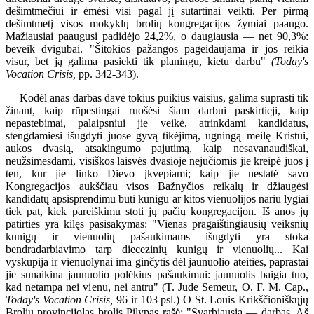
dešimtmečiui ir ėmėsi visi pagal jį sutartinai veikti. Per pirmą
dešimtmetį visos mokyklų brolių kongregacijos žymiai paaugo.
Mažiausiai paaugusi padidėjo 24,2%, o daugiausia — net 90,3%:
beveik dvigubai. "Šitokios pažangos pageidaujama ir jos reikia
visur, bet ją galima pasiekti tik planingu, kietu darbu"
(Today's
Vocation Crisis,
pp. 342-343).
Kodėl anas darbas davė tokius puikius vaisius, galima suprasti tik
žinant, kaip rūpestingai ruošėsi šiam darbui paskirtieji, kaip
nepastebimai, palaipsniui jie veikė, atrinkdami kandidatus,
stengdamiesi išugdyti juose gyvą tikėjimą, ugningą meilę Kristui,
aukos dvasią, atsakingumo pajutimą, kaip nesavanaudiškai,
neužsimesdami, visiškos laisvės dvasioje nejučiomis jie kreipė juos į
ten, kur jie linko Dievo įkvepiami; kaip jie nestatė savo
Kongregacijos aukščiau visos Bažnyčios reikalų ir džiaugėsi
kandidatų apsisprendimu būti kunigu ar kitos vienuolijos nariu lygiai
tiek pat, kiek pareiškimu stoti jų pačių kongregacijon. Iš anos jų
patirties yra kilęs pasisakymas: "Vienas pragaištingiausių veiksnių
kunigų ir vienuolių pašaukimams išugdyti yra stoka
bendradarbiavimo tarp diecezinių kunigų ir vienuolių... Kai
vyskupija ir vienuolynai ima ginčytis dėl jaunuolio ateities, paprastai
jie sunaikina jaunuolio polėkius pašaukimui: jaunuolis baigia tuo,
kad netampa nei vienu, nei antru" (T. Jude Semeur, O. F. M. Cap.,
Today's Vocation Crisis,
96 ir 103 psl.) O St. Louis Krikščioniškųjų
Brolių provincijolas brolis Pilypas rašė: "Svarbiausia — darbas. Aš