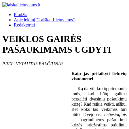
Pradžia
Apie leidinį "Laiškai Lietuviams"
Redaktoriai
VEIKLOS GAIRĖS
PAŠAUKIMAMS UGDYTI
PREL. VYTAUTAS BALČIŪNAS
Kaip jas pritaikyti lietuvių
visuomenei
Ką daryti, kokių priemonių
imtis, kad būtų galima
pergalėti dvasinių pašaukimų
krizę? Kad reikia veikti, aišku.
Bet koks tas veikimas turi
būti? Dvejopas:
netiesioginis
— pagrindinėms pašaukimų
krizės priežastims pašalinti,