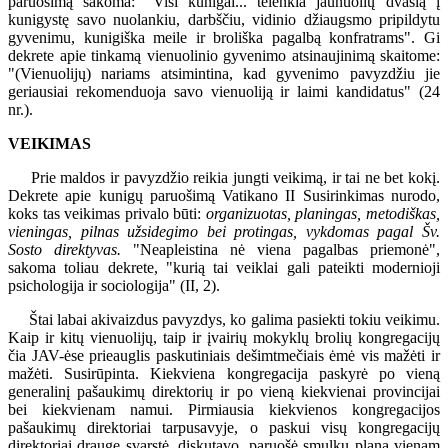
paruošimą sakoma: "Visi kunigai... telenkia jaunuolių dvasią į
kunigystę savo nuolankiu, darbščiu, vidinio džiaugsmo pripildytu
gyvenimu, kunigiška meile ir broliška pagalbą konfratrams". Gi
dekrete apie tinkamą vienuolinio gyvenimo atsinaujinimą skaitome:
"(Vienuolijų) nariams atsimintina, kad gyvenimo pavyzdžiu jie
geriausiai rekomenduoja savo vienuoliją ir laimi kandidatus" (24
nr.).
VEIKIMAS
Prie maldos ir pavyzdžio reikia jungti veikimą, ir tai ne bet kokį.
Dekrete apie kunigų paruošimą Vatikano II Susirinkimas nurodo,
koks tas veikimas privalo būti:
organizuotas, planingas, metodiškas,
vieningas, pilnas užsidegimo bei protingas, vykdomas pagal Šv.
Sosto direktyvas.
"Neapleistina nė viena pagalbas priemonė",
sakoma toliau dekrete, "kurią tai veiklai gali pateikti modernioji
psichologija ir sociologija" (II, 2).
Štai labai akivaizdus pavyzdys, ko galima pasiekti tokiu veikimu.
Kaip ir kitų vienuolijų, taip ir įvairių mokyklų brolių kongregacijų
čia JAV-ėse prieauglis paskutiniais dešimtmečiais ėmė vis mažėti ir
mažėti. Susirūpinta. Kiekviena kongregacija paskyrė po vieną
generalinį pašaukimų direktorių ir po vieną kiekvienai provincijai
bei kiekvienam namui. Pirmiausia kiekvienos kongregacijos
pašaukimų direktoriai tarpusavyje, o paskui visų kongregacijų
direktoriai drauge svarstė, diskutavo, paruošė smulkų planą vienam