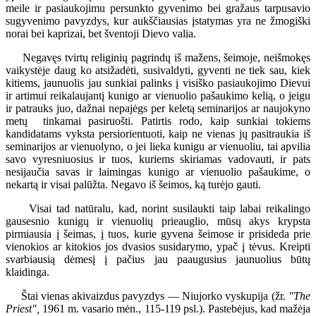
meile ir pasiaukojimu persunkto gyvenimo bei gražaus tarpusavio
sugyvenimo pavyzdys, kur aukščiausias įstatymas yra ne žmogiški
norai bei kaprizai, bet šventoji Dievo valia.
Negavęs tvirtų religinių pagrindų iš mažens, šeimoje, neišmokęs
vaikystėje daug ko atsižadėti, susivaldyti, gyventi ne tiek sau, kiek
kitiems, jaunuolis jau sunkiai palinks į visiško pasiaukojimo Dievui
ir artimui reikalaujantį kunigo ar vienuolio pašaukimo kelią, o jeigu
ir patrauks juo, dažnai nepajėgs per keletą seminarijos ar naujokyno
metų tinkamai pasiruošti. Patirtis rodo, kaip sunkiai tokiems
kandidatams vyksta persiorientuoti, kaip ne vienas jų pasitraukia iš
seminarijos ar vienuolyno, o jei lieka kunigu ar vienuoliu, tai apvilia
savo vyresniuosius ir tuos, kuriems skiriamas vadovauti, ir pats
nesijaučia savas ir laimingas kunigo ar vienuolio pašaukime, o
nekartą ir visai palūžta. Negavo iš šeimos, ką turėjo gauti.
Visai tad natūralu, kad, norint susilaukti taip labai reikalingo
gausesnio kunigų ir vienuolių prieauglio, mūsų akys krypsta
pirmiausia į šeimas, į tuos, kurie gyvena šeimose ir prisideda prie
vienokios ar kitokios jos dvasios susidarymo, ypač į tėvus. Kreipti
svarbiausią dėmesį į pačius jau paaugusius jaunuolius būtų
klaidinga.
Štai vienas akivaizdus pavyzdys — Niujorko vyskupija (žr.
"The
Priest",
1961 m. vasario mėn., 115-119 psl.). Pastebėjus, kad mažėja