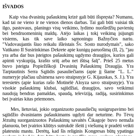
IŠVADOS
Kaip visa dvasinių pašaukimų krizė gali būti išspręsta? Numanu,
kad tai ne vieno ir ne vienos dienos darbas. Tai gali būti vaisiai tik
ilgo, pastovaus, planingo visų veikimo, lydimo nuoširdžių pavienių
bei bendruomeninių maldų. Atėjo laikas į tokį veikimą įsijungti
visiems, kas tik save laiko sąmoningu Bažnyčios nariu.
"Vadovaujantis šiuo reikalu išleistais Šv. Sosto nurodymais", sako
Vatikano II Susirinkimas Dekrete apie kunigų paruošimą (II, 2), "jau
yra arba dar bus įsteigtos pašaukimų ugdymo draugijos, kurios gali
apimti vyskupiją, krašto sritį arba net ištisą šalį". Prieš 25 metus
buvo įsteigta Popiežiškoji Dvasinių Pašaukimų Draugija. Yra
Tarptautinis Serra Sąjūdis pasauliečiams (apie jį šiame "L. L."
numeryje plačiau užsimena savo straipsnyje G. Kijauskas, S. J.). Yra
teresietės (apie kurias rašo Motinėlė Aloyza savo straipsnyje). Yra
visokie pašaukimų klubai, sąjūdžiai, draugijos, savo veikimui
naudoją bendras pamaldas, spaudą, televiziją, radiją, susirinkimus
bei įvairias kitas priemones.
Mes, lietuviai, jokio organizuoto pasauliečių susigrupavimo bei
sąjūdžio dvasiniams pašaukimams ugdyti dar neturime. Po Tėvų
Jėzuitų suorganizuotos Pašaukimų savaitės Čikagoje buvo nemaža
planuota, bet įvairios kliūtys sutrukdė išeiti į viešumą ir pradėti veikti
platesniu mastu. Derėtų, kad šis religinis Kongresas būtų ypatinga