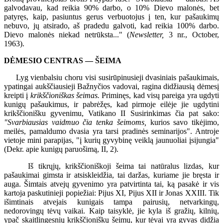
galvodavau, kad reikia 90% darbo, o 10% Dievo malonės, bet
patyręs, kaip, pasiuntus gerus verbuotojus į ten, kur pašaukimų
nebuvo, jų atsirado, aš pradedu galvoti, kad reikia 100% darbo.
Dievo malonės niekad netrūksta..." (
Newsletter,
3 nr., October,
1963).
DĖMESIO CENTRAS — ŠEIMA
Lyg vienbalsiu choru visi susirūpinusieji dvasiniais pašaukimais,
ypatingai aukščiausieji Bažnyčios vadovai, ragina didžiausią dėmesį
kreipti į
krikščioniškas šeimas.
Priminęs, kad visų pareiga yra ugdyti
kunigų pašaukimus, ir pabrėžęs, kad pirmoje eilėje jie ugdytini
krikščionišku gyvenimu, Vatikano II Susirinkimas čia pat sako:
"Svarbiausias vaidmuo čia tenka šeimoms,
kurios savo tikėjimo,
meilės, pamaldumo dvasia yra tarsi pradinės seminarijos". Antroje
vietoje mini parapijas, "į kurių gyvybinę veiklą jaunuoliai įsijungia"
(Dekr. apie kunigų paruošimą, II, 2).
Iš tikrųjų, krikščioniškoji šeima tai natūralus lizdas, kur
pašaukimai gimsta ir atsiskleidžia, tai daržas, kuriame jie bręsta ir
auga. Šimtais atvejų gyvenimo yra patvirtinta tai, ką pasakė ir vis
kartoja paskutinieji popiežiai: Pijus XI, Pijus XII ir Jonas XXIII. Tik
išimtinais atvejais kunigais tampa pairusių, netvarkingų,
nedorovingų tėvų vaikai. Kaip taisyklė, jie kyla iš gražių, kilnių,
ypač skaitlingesnių krikščioniškų šeimų, kur tėvai yra gyvas didžia