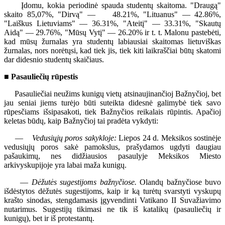
Įdomu, kokia periodinė spauda studentų skaitoma. "Draugą"
skaito 85,07%, "Dirvą" — 48.21%, "Lituanus" — 42.86%,
"Laiškus Lietuviams" — 36.31%, "Ateitį" — 33.31%, "Skautų
Aidą" — 29.76%, "Mūsų Vytį" — 26.20% ir t. t. Malonu pastebėti,
kad mūsų žurnalas yra studentų labiausiai skaitomas lietuviškas
žurnalas, nors norėtųsi, kad tiek jis, tiek kiti laikraščiai būtų skatomi
dar didesnio studentų skaičiaus.
■ Pasauliečių rūpestis
Pasauliečiai neužims kunigų vietų atsinaujinančioj Bažnyčioj, bet
jau seniai jiems turėjo būti suteikta didesnė galimybė tiek savo
rūpesčiams išsipasakoti, tiek Bažnyčios reikalais rūpintis. Apačioj
keletas būdų, kaip Bažnyčioj tai pradėta vykdyti:
—
Vedusiųjų poros sakykloje:
Liepos 24 d. Meksikos sostinėje
vedusiųjų poros sakė pamokslus, prašydamos ugdyti daugiau
pašaukimų, nes didžiausios pasaulyje Meksikos Miesto
arkivyskupijoje yra labai maža kunigų.
—
Dėžutės sugestijoms bažnyčiose.
Olandų bažnyčiose buvo
išdėstytos dėžutės sugestijoms, kaip ir ką turėtų svarstyti vyskupų
krašto sinodas, stengdamasis įgyvendinti Vatikano II Suvažiavimo
nutarimus. Sugestijų tikimasi ne tik iš katalikų (pasauliečių ir
kunigų), bet ir iš protestantų.