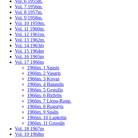
Vol. 6 1955m.
Vol. 7 1956m.
Vol. 8 1957m.
Vol. 9 1958m.
Vol. 10 1959m.
Vol. 11 1960m.
Vol. 12 1961m.
Vol. 13 1962m.
Vol. 14 1963m
Vol. 15 1964m
Vol. 16 1965m
Vol. 17 1966m
1966m. 1 Sausis
1966m. 2 Vasaris
1966m. 3 Kovas
1966m. 4 Balandis
1966m. 5 Gegužis
1966m. 6 Birželis
1966m. 7 Liepa-Rugp.
1966m. 8 Rugsėjis
1966m. 9 Spalis
1966m. 10 Lapkritis
1966m. 11 Gruodis
Vol. 18 1967m
Vol. 19 1968m