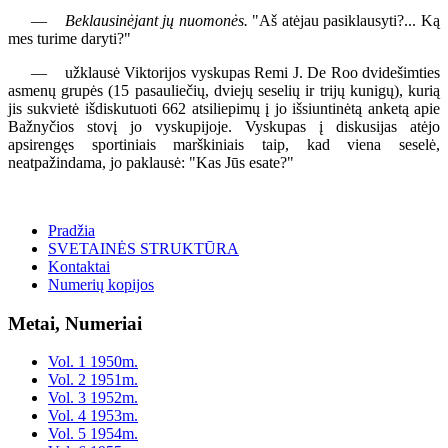
—
Beklausinėjant jų nuomonės.
"Aš atėjau pasiklausyti?... Ką
mes turime daryti?"
— užklausė Viktorijos vyskupas Remi J. De Roo dvidešimties
asmenų grupės (15 pasauliečių, dviejų seselių ir trijų kunigų), kurią
jis sukvietė išdiskutuoti 662 atsiliepimų į jo išsiuntinėtą anketą apie
Bažnyčios stovį jo vyskupijoje. Vyskupas į diskusijas atėjo
apsirengęs sportiniais marškiniais taip, kad viena seselė,
neatpažindama, jo paklausė: "Kas Jūs esate?"
Pradžia
SVETAINĖS STRUKTŪRA
Kontaktai
Numerių kopijos
Metai, Numeriai
Vol. 1 1950m.
Vol. 2 1951m.
Vol. 3 1952m.
Vol. 4 1953m.
Vol. 5 1954m.