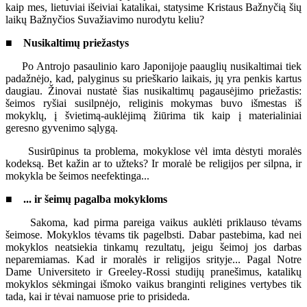
kaip mes, lietuviai išeiviai katalikai, statysime Kristaus Bažnyčią šių
laikų Bažnyčios Suvažiavimo nurodytu keliu?
■ Nusikaltimų priežastys
Po Antrojo pasaulinio karo Japonijoje paauglių nusikaltimai tiek
padažnėjo, kad, palyginus su prieškario laikais, jų yra penkis kartus
daugiau. Žinovai nustatė šias nusikaltimų pagausėjimo priežastis:
šeimos ryšiai susilpnėjo, religinis mokymas buvo išmestas iš
mokyklų, į švietimą-auklėjimą žiūrima tik kaip į materialiniai
geresno gyvenimo sąlygą.
Susirūpinus ta problema, mokyklose vėl imta dėstyti moralės
kodeksą. Bet kažin ar to užteks? Ir moralė be religijos per silpna, ir
mokykla be šeimos neefektinga...
■ ... ir šeimų pagalba mokykloms
Sakoma, kad pirma pareiga vaikus auklėti priklauso tėvams
šeimose. Mokyklos tėvams tik pagelbsti. Dabar pastebima, kad nei
mokyklos neatsiekia tinkamų rezultatų, jeigu šeimoj jos darbas
neparemiamas. Kad ir moralės ir religijos srityje... Pagal Notre
Dame Universiteto ir Greeley-Rossi studijų pranešimus, katalikų
mokyklos sėkmingai išmoko vaikus branginti religines vertybes tik
tada, kai ir tėvai namuose prie to prisideda.