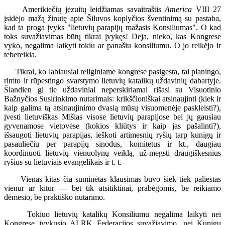
Amerikiečių jėzuitų leidžiamas savaitraštis
America
VIII 27
įsidėjo mažą žinutę apie Šiluvos koplyčios šventinimą su pastaba,
kad ta proga įvyks "lietuvių parapijų mažasis Konsiliumas". O kad
toks suvažiavimas būtų tikrai įvykęs! Deja, nieko, kas Kongrese
vyko, negalima laikyti tokiu ar panašiu konsiliumu. O jo reikėjo ir
tebereikia.
Tikrai, ko labiausiai religiniame kongrese pasigesta, tai planingo,
rimto ir rūpestingo svarstymo lietuvių katalikų uždavinių dabartyje.
Šiandien gi tie uždaviniai neperskiriamai rišasi su Visuotinio
Bažnyčios Susirinkimo nutarimais: krikščioniškai atsinaujinti (kiek ir
kaip galima tą atsinaujinimo dvasią mūsų visuomenėje paskleisti?),
įvesti lietuviškas Mišias visose lietuvių parapijose bei jų gausiau
gyvenamose vietovėse (kokios kliūtys ir kaip jas pašalinti?),
išsaugoti lietuvių parapijas, ieškoti artimesnių ryšių tarp kunigų ir
pasauliečių per parapijų sinodus, komitetus ir kt., daugiau
koordinuoti lietuvių vienuolynų veiklą, už-megsti draugiškesnius
ryšius su lietuviais evangelikais ir t. t.
Vienas kitas čia suminėtas klausimas buvo šiek tiek paliestas
vienur ar kitur — bet tik atsitiktinai, prabėgomis, be reikiamo
dėmesio, be praktiško nutarimo.
Tokiuo lietuvių katalikų Konsiliumu negalima laikyti nei
Kongrese įvykusio ALRK Federacijos suvažiavimo, nei Kunigų