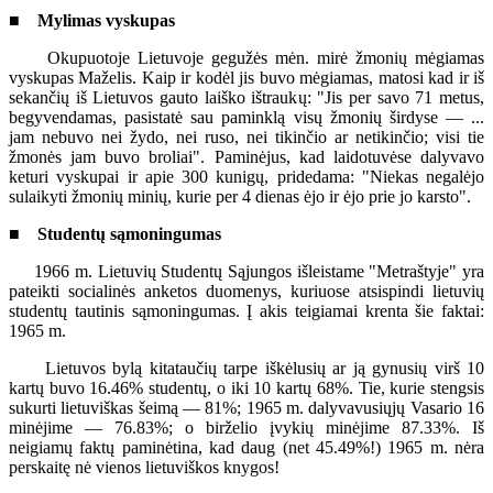
■ Mylimas vyskupas
Okupuotoje Lietuvoje gegužės mėn. mirė žmonių mėgiamas
vyskupas Maželis. Kaip ir kodėl jis buvo mėgiamas, matosi kad ir iš
sekančių iš Lietuvos gauto laiško ištraukų: "Jis per savo 71 metus,
begyvendamas, pasistatė sau paminklą visų žmonių širdyse — ...
jam nebuvo nei žydo, nei ruso, nei tikinčio ar netikinčio; visi tie
žmonės jam buvo broliai". Paminėjus, kad laidotuvėse dalyvavo
keturi vyskupai ir apie 300 kunigų, pridedama: "Niekas negalėjo
sulaikyti žmonių minių, kurie per 4 dienas ėjo ir ėjo prie jo karsto".
■ Studentų sąmoningumas
1966 m. Lietuvių Studentų Sąjungos išleistame "Metraštyje" yra
pateikti socialinės anketos duomenys, kuriuose atsispindi lietuvių
studentų tautinis sąmoningumas. Į akis teigiamai krenta šie faktai:
1965 m.
Lietuvos bylą kitataučių tarpe iškėlusių ar ją gynusių virš 10
kartų buvo 16.46% studentų, o iki 10 kartų 68%. Tie, kurie stengsis
sukurti lietuviškas šeimą — 81%; 1965 m. dalyvavusiųjų Vasario 16
minėjime — 76.83%; o birželio įvykių minėjime 87.33%. Iš
neigiamų faktų paminėtina, kad daug (net 45.49%!) 1965 m. nėra
perskaitę nė vienos lietuviškos knygos!