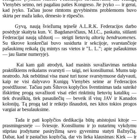
Vienybės seimo, nei pagaliau paties Kongreso. Jie įvyko — ir gerai,
kad įvyko. Tačiau juose rimtoms gyvybinėms problemoms buvo
skirta per maža laiko, dėmesio ir rūpesčio.
Gyvą, naują šviežumą teįnešė A.L.R.K. Federacijos darbo
posėdyje skaityta kun. V. Bagdanavičiaus, M.I.C., paskaita, siūlanti
Federacijai naują užduotį — steigti lietuvių
altorių bendruomenes.
Su tikrove konkrečiai buvo susidurta ir sekcijoje, svarstančioje
pašaukimų reikalą (jų mintys ras vietos ir "L. L."; apie pašaukimus
— jau šiame numeryje).
Kai kam gali atrodyti, kad masinis suvažiavimas netinka
praktiškiems reikalams svarstyti — taigi, nei konsiliumui. Mums taip
neatrodo. Juk nebūtinai visa masė turi tuose svarstymuose dalyvauti,
kaip ne visi dalyvavo Kunigų Vienybės seime ar Federacijos
posėdžiuose. Tačiau pats Šiluvos koplyčios šventinimas tada suteikė
išskirtinę progą suvažiuoti visai eilei rinktinių lietuvių katalikų —
tiek dvasiškių, tiek pasauliečių — beveik iš visų JAV ir Kanados
kolonijų. Tą progą tad ir reikėjo išnaudoti, nes kitos tokios progos
vargiai ar besulauksime.
Tada ir pati koplyčios dedikacija būtų atsistojusi kitoje —
prasmingesnėje — šviesoje. Konsiliumu ir jo nutarimų vykdymu
stipriau įrodytume pasiryžimą savo gyvenimu statyti Bažnyčią.
Dabar, kad ir pastačius koplyčią, dar vis lieka klausimas: Kiek — ir