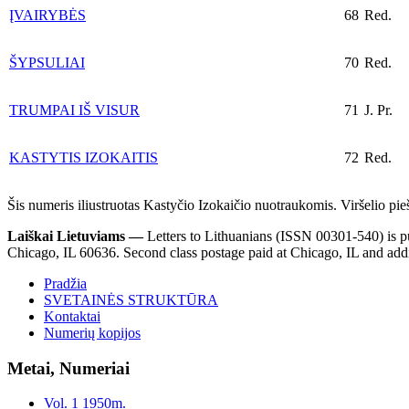
ĮVAIRYBĖS
68
Red.
ŠYPSULIAI
70
Red.
TRUMPAI IŠ VISUR
71
J. Pr.
KASTYTIS IZOKAITIS
72
Red.
Šis numeris iliustruotas Kastyčio Izokaičio nuotraukomis. Viršelio p
Laiškai Lietuviams —
Letters to Lithuanians (ISSN 00301-540) is pu
Chicago, IL 60636. Second class postage paid at Chicago, IL and a
Pradžia
SVETAINĖS STRUKTŪRA
Kontaktai
Numerių kopijos
Metai, Numeriai
Vol. 1 1950m.