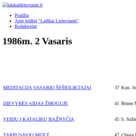
Pradžia
Apie leidinį "Laiškai Lietuviams"
Redaktoriai
1986m. 2 Vasaris
MEDITACIJA VASARIO ŠEŠIOLIKTAJAI
37
Kun. Jo
DIEVYBĖS AIDAS ŽMOGUJE
41
Bruno Ma
VEIDU Į KATALIKŲ BAŽNYČIĄ
45
S. Sužie
TARPUSAVIO MEILĖ
47
Chiara 