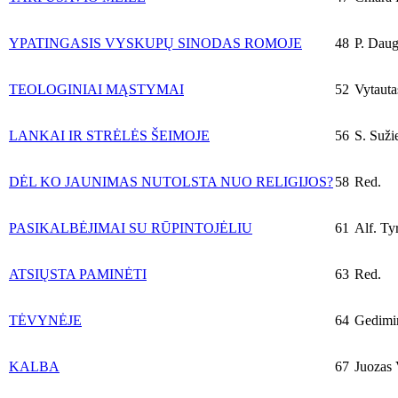
YPATINGASIS VYSKUPŲ SINODAS ROMOJE
48
P. Daugi
TEOLOGINIAI MĄSTYMAI
52
Vytauta
LANKAI IR STRĖLĖS ŠEIMOJE
56
S. Sužie
DĖL KO JAUNIMAS NUTOLSTA NUO RELIGIJOS?
58
Red.
PASIKALBĖJIMAI SU RŪPINTOJĖLIU
61
Alf. Tyr
ATSIŲSTA PAMINĖTI
63
Red.
TĖVYNĖJE
64
Gedimin
KALBA
67
Juozas V