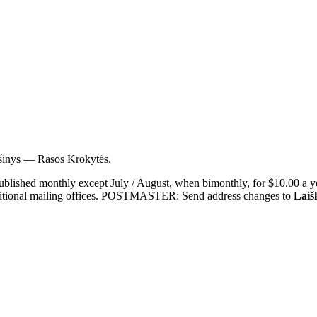
iešinys — Rasos Krokytės.
blished monthly except July / August, when bimonthly, for $10.00 a yea
dditional mailing offices. POSTMASTER: Send address changes to
Laiš