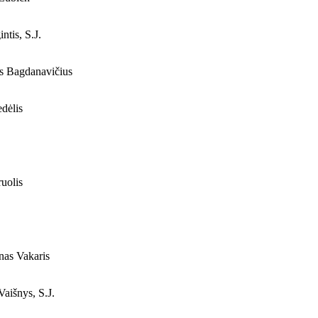
ntis, S.J.
s Bagdanavičius
dėlis
uolis
as Vakaris
aišnys, S.J.