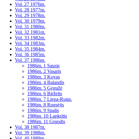
Vol. 27 1976m.
Vol. 28 1977m.
Vol. 29 1978m.
Vol. 30 1979m.
Vol. 31 1980m.
Vol. 32 1981m.
Vol. 33 1982m.
Vol. 34 1983m.
Vol. 35 1984m.
Vol. 36 1985m.
Vol. 37 1986m.
1986m. 1 Sausis
1986m. 2 Vasaris
1986m. 3 Kovas
1986m. 4 Balandis
1986m. 5 Gegužė
1986m. 6 Birželis
1986m. 7 Liepa-Rugp.
1986m. 8 Rugsėjis
1986m. 9 Spalis
1986m. 10 Lapkritis
1986m. 11 Gruodis
Vol. 38 1987m.
Vol. 39 1988m.
Vol. 40 1989m.