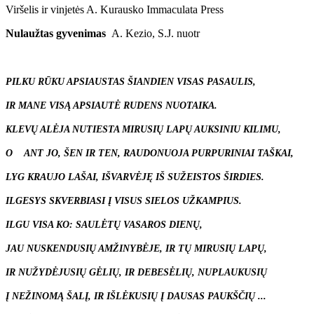
Viršelis ir vinjetės A. Kurausko Immaculata Press
Nulaužtas gyvenimas
A. Kezio, S.J. nuotr
PILKU RŪKU APSIAUSTAS ŠIANDIEN VISAS PASAULIS,
IR MANE VISĄ APSIAUTĖ RUDENS NUOTAIKA.
KLEVŲ ALĖJA NUTIESTA MIRUSIŲ LAPŲ AUKSINIU KILIMU,
O ANT JO, ŠEN IR TEN, RAUDONUOJA PURPURINIAI TAŠKAI,
LYG KRAUJO LAŠAI, IŠVARVĖJĘ IŠ SUŽEISTOS ŠIRDIES.
ILGESYS SKVERBIASI Į VISUS SIELOS UŽKAMPIUS.
ILGU VISA KO: SAULĖTŲ VASAROS DIENŲ,
JAU NUSKENDUSIŲ AMŽINYBĖJE, IR TŲ MIRUSIŲ LAPŲ,
IR NUŽYDĖJUSIŲ GĖLIŲ, IR DEBESĖLIŲ, NUPLAUKUSIŲ
Į NEŽINOMĄ ŠALĮ, IR IŠLĖKUSIŲ Į DAUSAS PAUKŠČIŲ ...