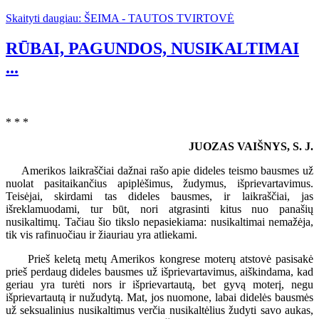
Skaityti daugiau: ŠEIMA - TAUTOS TVIRTOVĖ
RŪBAI, PAGUNDOS, NUSIKALTIMAI
...
* * *
JUOZAS VAIŠNYS, S. J.
Amerikos laikraščiai dažnai rašo apie dideles teismo bausmes už
nuolat pasitaikančius apiplėšimus, žudymus, išprievartavimus.
Teisėjai, skirdami tas dideles bausmes, ir laikraščiai, jas
išreklamuodami, tur būt, nori atgrasinti kitus nuo panašių
nusikaltimų. Tačiau šio tikslo nepasiekiama: nusikaltimai nemažėja,
tik vis rafinuočiau ir žiauriau yra atliekami.
Prieš keletą metų Amerikos kongrese moterų atstovė pasisakė
prieš perdaug dideles bausmes už išprievartavimus, aiškindama, kad
geriau yra turėti nors ir išprievartautą, bet gyvą moterį, negu
išprievartautą ir nužudytą. Mat, jos nuomone, labai didelės bausmės
už seksualinius nusikaltimus verčia nusikaltėlius žudyti savo aukas,