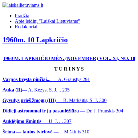
Pradžia
Apie leidinį "Laiškai Lietuviams"
Redaktoriai
1960m. 10 Lapkričio
1960 M. LAPKRIČIO MĖN. (NOVEMBER) VOL. XI, NO. 10
T U R I N Y S
Varpos bręsta piūčiai... —
A. Grauslys 291
Auka (II)
— A. Kezys, S. J. .. 295
Gyvulys prieš žmogų (III) —
B. Markaitis, S. J. 300
Didieji astronomai ir jų pasaulėžiūra
— Dr. J. Prunskis 304
Auklėjimo išmintis
— U. J. . . 307
Šeima — tautos tvirtovė —
J. Miškinis 310