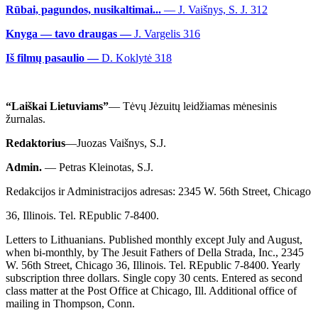
Rūbai, pagundos, nusikaltimai...
— J. Vaišnys, S. J. 312
Knyga — tavo draugas —
J. Vargelis 316
Iš filmų pasaulio —
D. Koklytė 318
“Laiškai Lietuviams”
— Tėvų Jėzuitų leidžiamas mėnesinis
žurnalas.
Redaktorius
—Juozas Vaišnys, S.J.
Admin.
— Petras Kleinotas, S.J.
Redakcijos ir Administracijos adresas: 2345 W. 56th Street, Chicago
36, Illinois. Tel. REpublic 7-8400.
Letters to Lithuanians. Published monthly except July and August,
when bi-monthly, by The Jesuit Fathers of Della Strada, Inc., 2345
W. 56th Street, Chicago 36, Illinois. Tel. REpublic 7-8400. Yearly
subscription three dollars. Single copy 30 cents. Entered as second
class matter at the Post Office at Chicago, Ill. Additional office of
mailing in Thompson, Conn.