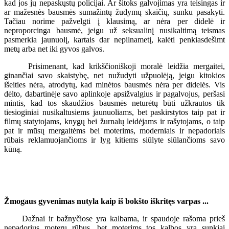
kad jos jų nepaskųstų policijai. Ar šitoks galvojimas yra teisingas ir
ar mažesnės bausmės sumažintų žudymų skaičių, sunku pasakyti.
Tačiau norime pažvelgti į klausimą, ar nėra per didelė ir
neproporcinga bausmė, jeigu už seksualinį nusikaltimą teismas
pasmerkia jaunuolį, kartais dar nepilnametį, kalėti penkiasdešimt
metų arba net iki gyvos galvos.
Prisimenant, kad krikščioniškoji moralė leidžia mergaitei,
ginančiai savo skaistybę, net nužudyti užpuolėją, jeigu kitokios
išeities nėra, atrodytų, kad minėtos bausmės nėra per didelės. Vis
dėlto, dabartinėje savo aplinkoje apsižvalgius ir pagalvojus, peršasi
mintis, kad tos skaudžios bausmės neturėtų būti užkrautos tik
tiesioginiai nusikaltusiems jaunuoliams, bet paskirstytos taip pat ir
filmų statytojams, knygų bei žurnalų leidėjams ir rašytojams, o taip
pat ir mūsų mergaitėms bei moterims, moderniais ir nepadoriais
rūbais reklamuojančioms ir lyg kitiems siūlyte siūlančioms savo
kūną.
Žmogaus gyvenimas nutyla kaip iš bokšto iškritęs varpas ...
Dažnai ir bažnyčiose yra kalbama, ir spaudoje rašoma prieš
nepadorius moterų rūbus, bet moterims tos kalbos yra sunkiai