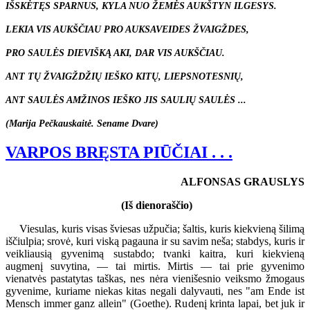
IŠSKĖTĘS SPARNUS, KYLA NUO ŽEMĖS AUKŠTYN ILGESYS.
LEKIA VIS AUKŠČIAU PRO AUKSAVEIDES ŽVAIGŽDES,
PRO SAULĖS DIEVIŠKĄ AKI, DAR VIS AUKŠČIAU.
ANT TŲ ŽVAIGŽDŽIŲ IEŠKO KITŲ, LIEPSNOTESNIŲ,
ANT SAULĖS AMŽINOS IEŠKO JIS SAULIŲ SAULĖS ...
(Marija Pečkauskaitė. Sename Dvare)
VARPOS BRĘSTA PIŪČIAI . . .
ALFONSAS GRAUSLYS
(Iš dienoraščio)
Viesulas, kuris visas šviesas užpučia; šaltis, kuris kiekvieną šilimą
iščiulpia; srovė, kuri viską pagauna ir su savim neša; stabdys, kuris ir
veikliausią gyvenimą sustabdo; tvanki kaitra, kuri kiekvieną
augmenį suvytina, — tai mirtis. Mirtis — tai prie gyvenimo
vienatvės pastatytas taškas, nes nėra vienišesnio veiksmo žmogaus
gyvenime, kuriame niekas kitas negali dalyvauti, nes "am Ende ist
Mensch immer ganz allein" (Goethe). Rudenį krinta lapai, bet juk ir