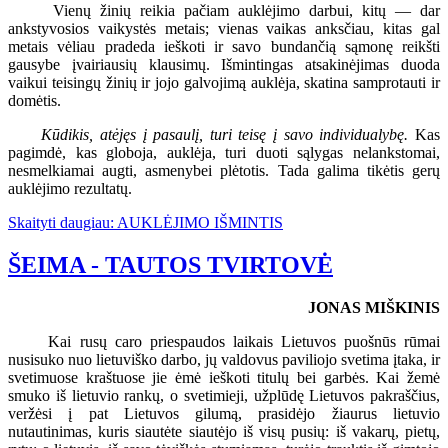
Vienų žinių reikia pačiam auklėjimo darbui, kitų — dar
ankstyvosios vaikystės metais; vienas vaikas anksčiau, kitas gal
metais vėliau pradeda ieškoti ir savo bundančią sąmonę reikšti
gausybe įvairiausių klausimų. Išmintingas atsakinėjimas duoda
vaikui teisingų žinių ir jojo galvojimą auklėja, skatina samprotauti ir
domėtis.
Kūdikis, atėjęs į pasaulį, turi teisę į savo individualybę.
Kas
pagimdė, kas globoja, auklėja, turi duoti sąlygas nelankstomai,
nesmelkiamai augti, asmenybei plėtotis. Tada galima tikėtis gerų
auklėjimo rezultatų.
Skaityti daugiau: AUKLĖJIMO IŠMINTIS
ŠEIMA - TAUTOS TVIRTOVĖ
JONAS MIŠKINIS
Kai rusų caro priespaudos laikais Lietuvos puošnūs rūmai
nusisuko nuo lietuviško darbo, jų valdovus paviliojo svetima įtaka, ir
svetimuose kraštuose jie ėmė ieškoti titulų bei garbės. Kai žemė
smuko iš lietuvio rankų, o svetimieji, užplūdę Lietuvos pakraščius,
veržėsi į pat Lietuvos gilumą, prasidėjo žiaurus lietuvio
nutautinimas, kuris siautėte siautėjo iš visų pusių: iš vakarų, pietų,