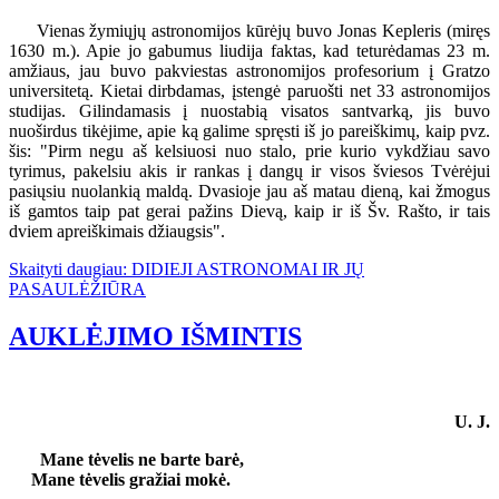
Vienas žymiųjų astronomijos kūrėjų buvo Jonas Kepleris (miręs
1630 m.). Apie jo gabumus liudija faktas, kad teturėdamas 23 m.
amžiaus, jau buvo pakviestas astronomijos profesorium į Gratzo
universitetą. Kietai dirbdamas, įstengė paruošti net 33 astronomijos
studijas. Gilindamasis į nuostabią visatos santvarką, jis buvo
nuoširdus tikėjime, apie ką galime spręsti iš jo pareiškimų, kaip pvz.
šis: "Pirm negu aš kelsiuosi nuo stalo, prie kurio vykdžiau savo
tyrimus, pakelsiu akis ir rankas į dangų ir visos šviesos Tvėrėjui
pasiųsiu nuolankią maldą. Dvasioje jau aš matau dieną, kai žmogus
iš gamtos taip pat gerai pažins Dievą, kaip ir iš Šv. Rašto, ir tais
dviem apreiškimais džiaugsis".
Skaityti daugiau: DIDIEJI ASTRONOMAI IR JŲ
PASAULĖŽIŪRA
AUKLĖJIMO IŠMINTIS
U. J.
Mane tėvelis ne barte barė,
Mane tėvelis gražiai mokė.