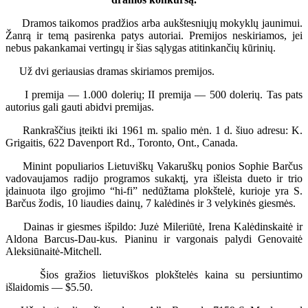
Dramos taikomos pradžios arba aukštesniųjų mokyklų jaunimui.
Žanrą ir temą pasirenka patys autoriai. Premijos neskiriamos, jei
nebus pakankamai vertingų ir šias sąlygas atitinkančių kūrinių.
Už dvi geriausias dramas skiriamos premijos.
I premija — 1.000 dolerių; II premija — 500 dolerių. Tas pats
autorius gali gauti abidvi premijas.
Rankraščius įteikti iki 1961 m. spalio mėn. 1 d. šiuo adresu: K.
Grigaitis, 622 Davenport Rd., Toronto, Ont., Canada.
Minint populiarios Lietuviškų Vakaruškų ponios Sophie Barčus
vadovaujamos radijo programos sukaktį, yra išleista dueto ir trio
įdainuota ilgo grojimo “hi-fi” nedūžtama plokštelė, kurioje yra S.
Barčus žodis, 10 liaudies dainų, 7 kalėdinės ir 3 velykinės giesmės.
Dainas ir giesmes išpildo: Juzė Mileriūtė, Irena Kalėdinskaitė ir
Aldona Barcus-Dau-kus. Pianinu ir vargonais palydi Genovaitė
Aleksiūnaitė-Mitchell.
Šios gražios lietuviškos plokštelės kaina su persiuntimo
išlaidomis — $5.50.