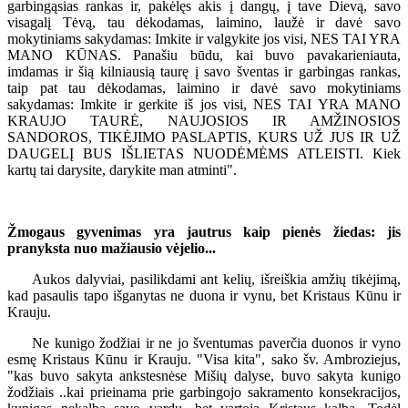
garbingąsias rankas ir, pakėlęs akis į dangų, į tave Dievą, savo
visagalį Tėvą, tau dėkodamas, laimino, laužė ir davė savo
mokytiniams sakydamas: Imkite ir valgykite jos visi, NES TAI YRA
MANO KŪNAS. Panašiu būdu, kai buvo pavakarieniauta,
imdamas ir šią kilniausią taurę į savo šventas ir garbingas rankas,
taip pat tau dėkodamas, laimino ir davė savo mokytiniams
sakydamas: Imkite ir gerkite iš jos visi, NES TAI YRA MANO
KRAUJO TAURĖ, NAUJOSIOS IR AMŽINOSIOS
SANDOROS, TIKĖJIMO PASLAPTIS, KURS UŽ JUS IR UŽ
DAUGELĮ BUS IŠLIETAS NUODĖMĖMS ATLEISTI. Kiek
kartų tai darysite, darykite man atminti".
Žmogaus gyvenimas yra jautrus kaip pienės žiedas: jis
pranyksta nuo mažiausio vėjelio...
Aukos dalyviai, pasilikdami ant kelių, išreiškia amžių tikėjimą,
kad pasaulis tapo išganytas ne duona ir vynu, bet Kristaus Kūnu ir
Krauju.
Ne kunigo žodžiai ir ne jo šventumas paverčia duonos ir vyno
esmę Kristaus Kūnu ir Krauju. "Visa kita", sako šv. Ambroziejus,
"kas buvo sakyta ankstesnėse Mišių dalyse, buvo sakyta kunigo
žodžiais ..kai prieinama prie garbingojo sakramento konsekracijos,