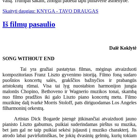
valią. Trumpai sakant, žmogui padeda tapti pilnaverte asmenybe.
Skaityti daugiau: KNYGA - TAVO DRAUGAS
Iš filmų pasaulio
Dalė Koklytė
SONG WITHOUT END
Tai yra gražiai pastatytas filmas, mėginąs atvaizduoti
kompozitoriaus Franz Liszto gyvenimo istoriją. Filmo foną sudaro
puošnios koncertų salės, grakščios bažnyčios ir prabangūs
aristokratų rūmai. Visa tai lyg nuostabion harmonijon jungia
malonūs Chopino, Bethoveno ir Wagnerio muzikos tonai, skambą
nuo filmo pradžios iki galo Liszto piano koncertų metu. Filmo
muzikinę dalį tvarkė Morris Stoloff, pats diriguodamas Los Angeles
filharmoninį orkestrą.
Artistas Dick Bogarde įstengė įtikinančiai atvaizduoti jauno
pianisto Liszto gabumus, puikiai suderindamas pirštus su muzika,
bet jam gal ne taip puikiai sekėsi įsijausti į muziko charakterį. Jis
atrodo labai paviršutiniškas, be jokių dvasinių gelmių, kurių tokiam