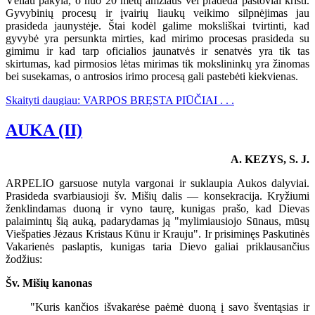
Vėliau pakyla, o nuo 20 metų amžiaus vėl pradeda pastoviai kristi.
Gyvybinių procesų ir įvairių liaukų veikimo silpnėjimas jau
prasideda jaunystėje. Štai kodėl galime moksliškai tvirtinti, kad
gyvybė yra persunkta mirties, kad mirimo procesas prasideda su
gimimu ir kad tarp oficialios jaunatvės ir senatvės yra tik tas
skirtumas, kad pirmosios lėtas mirimas tik mokslininkų yra žinomas
bei susekamas, o antrosios irimo procesą gali pastebėti kiekvienas.
Skaityti daugiau: VARPOS BRĘSTA PIŪČIAI . . .
AUKA (II)
A. KEZYS, S. J.
ARPELIO garsuose nutyla vargonai ir suklaupia Aukos dalyviai.
Prasideda svarbiausioji šv. Mišių dalis — konsekracija. Kryžiumi
ženklindamas duoną ir vyno taurę, kunigas prašo, kad Dievas
palaimintų šią auką, padarydamas ją "mylimiausiojo Sūnaus, mūsų
Viešpaties Jėzaus Kristaus Kūnu ir Krauju". Ir prisiminęs Paskutinės
Vakarienės paslaptis, kunigas taria Dievo galiai priklausančius
žodžius:
Šv. Mišių kanonas
"Kuris kančios išvakarėse paėmė duoną į savo šventąsias ir