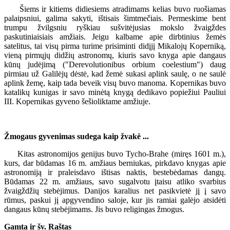
Šiems ir kitiems didiesiems atradimams kelias buvo ruošiamas
palaipsniui, galima sakyti, ištisais šimtmečiais. Permeskime bent
trumpu žvilgsniu ryškiau sušvitėjusias mokslo žvaigždes
paskutiniaisiais amžiais. Jeigu kalbame apie dirbtinius žemės
satelitus, tai visų pirma turime prisiminti didįjį Mikalojų Koperniką,
vieną pirmųjų didžių astronomų, kiuris savo knyga apie dangaus
kūnų judėjimą ("Derevolutionibus orbium coelestium") daug
pirmiau už Galilėjų dėstė, kad žemė sukasi aplink saulę, o ne saulė
aplink žemę, kaip tada beveik visų buvo manoma. Kopernikas buvo
katalikų kunigas ir savo minėtą knygą dedikavo popiežiui Pauliui
III. Kopernikas gyveno šešioliktame amžiuje.
Žmogaus gyvenimas sudega kaip žvakė ...
Kitas astronomijos genijus buvo Tycho-Brahe (miręs 1601 m.),
kurs, dar būdamas 16 m. amžiaus berniukas, pirkdavo knygas apie
astronomiją ir praleisdavo ištisas naktis, bestebėdamas dangų.
Būdamas 22 m. amžiaus, savo sugalvotu įtaisu atliko svarbius
žvaigždžių stebėjimus. Danijos karalius net pasikvietė jį į savo
rūmus, paskui jį apgyvendino saloje, kur jis ramiai galėjo atsidėti
dangaus kūnų stebėjimams. Jis buvo religingas žmogus.
Gamta ir šv. Raštas