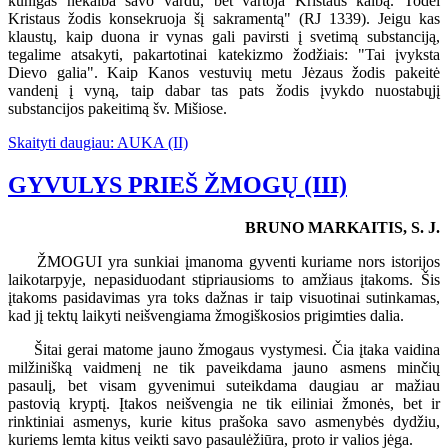
kunigas nekalba savo vardu, bet vartoja Kristaus kalbą. Todėl
Kristaus žodis konsekruoja šį sakramentą" (RJ 1339). Jeigu kas
klaustų, kaip duona ir vynas gali pavirsti į svetimą substanciją,
tegalime atsakyti, pakartotinai katekizmo žodžiais: "Tai įvyksta
Dievo galia". Kaip Kanos vestuvių metu Jėzaus žodis pakeitė
vandenį į vyną, taip dabar tas pats žodis įvykdo nuostabųjį
substancijos pakeitimą šv. Mišiose.
Skaityti daugiau: AUKA (II)
GYVULYS PRIEŠ ŽMOGŲ (III)
BRUNO MARKAITIS, S. J.
ŽMOGUI yra sunkiai įmanoma gyventi kuriame nors istorijos
laikotarpyje, nepasiduodant stipriausioms to amžiaus įtakoms. Šis
įtakoms pasidavimas yra toks dažnas ir taip visuotinai sutinkamas,
kad jį tektų laikyti neišvengiama žmogiškosios prigimties dalia.
Šitai gerai matome jauno žmogaus vystymesi. Čia įtaka vaidina
milžinišką vaidmenį ne tik paveikdama jauno asmens minčių
pasaulį, bet visam gyvenimui suteikdama daugiau ar mažiau
pastovią kryptį. Įtakos neišvengia ne tik eiliniai žmonės, bet ir
rinktiniai asmenys, kurie kitus prašoka savo asmenybės dydžiu,
kuriems lemta kitus veikti savo pasaulėžiūra, proto ir valios jėga.