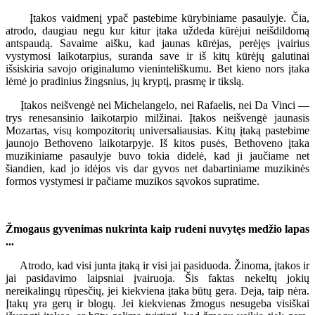
Įtakos vaidmenį ypač pastebime kūrybiniame pasaulyje. Čia,
atrodo, daugiau negu kur kitur įtaka uždeda kūrėjui neišdildomą
antspaudą. Savaime aišku, kad jaunas kūrėjas, perėjęs įvairius
vystymosi laikotarpius, suranda save ir iš kitų kūrėjų galutinai
išsiskiria savojo originalumo vieninteliškumu. Bet kieno nors įtaka
lėmė jo pradinius žingsnius, jų kryptį, prasmę ir tikslą.
Įtakos neišvengė nei Michelangelo, nei Rafaelis, nei Da Vinci —
trys renesansinio laikotarpio milžinai. Įtakos neišvengė jaunasis
Mozartas, visų kompozitorių universaliausias. Kitų įtaką pastebime
jaunojo Bethoveno laikotarpyje. Iš kitos pusės, Bethoveno įtaka
muzikiniame pasaulyje buvo tokia didelė, kad ji jaučiame net
šiandien, kad jo idėjos vis dar gyvos net dabartiniame muzikinės
formos vystymesi ir pačiame muzikos sąvokos supratime.
Žmogaus gyvenimas nukrinta kaip rudeni nuvytęs medžio lapas
...
Atrodo, kad visi junta įtaką ir visi jai pasiduoda. Žinoma, įtakos ir
jai pasidavimo laipsniai įvairuoja. Šis faktas nekeltų jokių
nereikalingų rūpesčių, jei kiekviena įtaka būtų gera. Deja, taip nėra.
Įtakų yra gerų ir blogų. Jei kiekvienas žmogus nesugeba visiškai