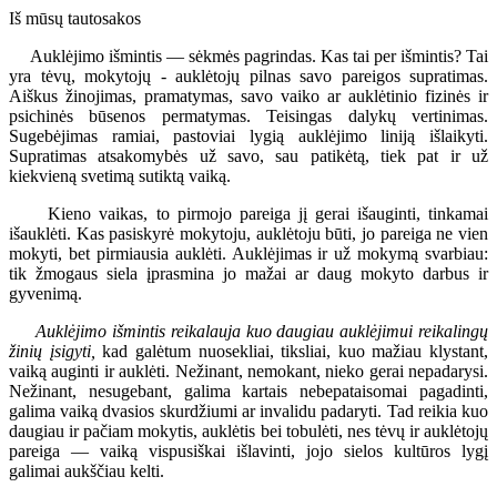
Iš mūsų tautosakos
Auklėjimo išmintis — sėkmės pagrindas. Kas tai per išmintis? Tai
yra tėvų, mokytojų - auklėtojų pilnas savo pareigos supratimas.
Aiškus žinojimas, pramatymas, savo vaiko ar auklėtinio fizinės ir
psichinės būsenos permatymas. Teisingas dalykų vertinimas.
Sugebėjimas ramiai, pastoviai lygią auklėjimo liniją išlaikyti.
Supratimas atsakomybės už savo, sau patikėtą, tiek pat ir už
kiekvieną svetimą sutiktą vaiką.
Kieno vaikas, to pirmojo pareiga jį gerai išauginti, tinkamai
išauklėti. Kas pasiskyrė mokytoju, auklėtoju būti, jo pareiga ne vien
mokyti, bet pirmiausia auklėti. Auklėjimas ir už mokymą svarbiau:
tik žmogaus siela įprasmina jo mažai ar daug mokyto darbus ir
gyvenimą.
Auklėjimo išmintis reikalauja kuo daugiau auklėjimui reikalingų
žinių įsigyti,
kad galėtum nuosekliai, tiksliai, kuo mažiau klystant,
vaiką auginti ir auklėti. Nežinant, nemokant, nieko gerai nepadarysi.
Nežinant, nesugebant, galima kartais nebepataisomai pagadinti,
galima vaiką dvasios skurdžiumi ar invalidu padaryti. Tad reikia kuo
daugiau ir pačiam mokytis, auklėtis bei tobulėti, nes tėvų ir auklėtojų
pareiga — vaiką vispusiškai išlavinti, jojo sielos kultūros lygį
galimai aukščiau kelti.