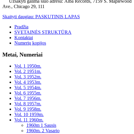
Užsakyti galima šiuo adresu: Alba Records, 7159 S. Maplewood
Ave., Chicago 29, 111
Skaityti daugiau: PASKUTINIS LAPAS
Pradžia
SVETAINĖS STRUKTŪRA
Kontaktai
Numerių kopijos
Metai, Numeriai
Vol. 1 1950m.
Vol. 2 1951m.
Vol. 3 1952m.
Vol. 4 1953m.
Vol. 5 1954m.
Vol. 6 1955m.
Vol. 7 1956m.
Vol. 8 1957m.
Vol. 9 1958m.
Vol. 10 1959m.
Vol. 11 1960m.
1960m 1 Sausis
1960m. 2 Vasario