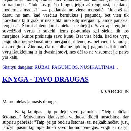
suprantamos. "Juk kas gi čia blogo, jeigu aš rengiuosi, sekdama
modernias madas?" — paklausia ne viena mergaitė. "Juk aš tai
darau ne tam, kad vesčiau berniukus į pagundą, bet vien tik
norėdama būti graži ir neatsilikti nuo kitų mergaičių, lamos panašiai
rengiasi". Šiomis intencijomis niekas neabejoja. Savo apsirengimu
suvedžioti vyrus ir sukelti jiems pa-gundąs gal siekia tik tos
merginos, kurios prekiauja savo kūnu. Bet visa bėda, kad tos vyrų
pagundos nepriklauso nuo mergaičių intencijos, bet vien tik nuo jų
apsirengimo. Žinoma, čia nekalbame apie tų į pagundas krintančių
vyrų išauklėjimą ir jų dvasinį stovį, nes dėl to ne visuomet jie patys
yra kalti.
Skaityti daugiau: RŪBAI, PAGUNDOS, NUSIKALTIMAI...
KNYGA - TAVO DRAUGAS
J. VARGELIS
Mano mielas jaunasis drauge.
Kartą kunigas taip pradėjo savo pamokslą: "Jeigu būčiau
šėtonas..." Matydamas klausytojų veiduose didelį nustebimą, dar
stipriau pabrėžė: "Taip, jeigu būčiau šėtonas, tai neįkalbinėčiau jūsų
laužyti pasninkų, apleidinėti savo luomo pareigas, vogti ar daryti