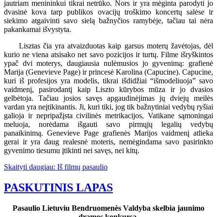
jautriam menininkui tikrai netrūko. Nors ir yra mėginta parodyti jo
dvasinė kova tarp publikos ovacijų troškimo koncertų salėse ir
siekimo atgaivinti savo sielą bažnyčios ramybėje, tačiau tai nėra
pakankamai išvystyta.
Lisztas čia yra atvaizduotas kaip garsus moterų žavėtojas, dėl
kurio ne viena atsisako net savo pozicijos ir turtų. Filme išryškintos
ypač dvi moterys, daugiausia nulėmusios jo gyvenimą: grafienė
Marija (Genevieve Page) ir princesė Karolina (Capucine). Capucine,
kuri iš profesijos yra modelis, tikrai išdidžiai “išmodeliuoja” savo
vaidmenį, pasirodantį kaip Liszto kūrybos mūza ir jo dvasios
gelbėtoja. Tačiau josios savęs apgaudinėjimas jų dviejų meilės
vardan yra neįtikinantis. Ji, kuri tiki, jog tik bažnytiniai vedybų ryšiai
galioja ir nepripažįsta civilinės metrikacijos, Vatikane sąmoningai
meluoja, norėdama išgauti savo pirmųjų legalių vedybų
panaikinimą. Genevieve Page grafienės Marijos vaidmenį atlieka
gerai ir yra daug realesnė moteris, nemėgindama savo pasirinkto
gyvenimo tiesumu įtikinti nei savęs, nei kitų.
Skaityti daugiau: Iš filmų pasaulio
PASKUTINIS LAPAS
Pasaulio Lietuviu Bendruomenės Valdyba skelbia jaunimo
dramos konkursą.