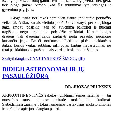
išvengti įtakos, ar būtų galima tvirtinti, kad žmogų veikia tiek gera,
tiek bloga įtaka? Atrodo, kad šis tvirtinimas yra teisingas ir
gyvenimu pagrįstas.
Bloga įtaka bei įtakos nėra vien siauro ir vietinio pobūdžio
veiksniai. Aišku, kartais vietinio pobūdžio veiksnys, per kurį bloga
įtaka žmogų pasiekia, gali jo gyvenimą pakreipti ir nulemti
tragiškiau negu tarptautinio pobūdžio reiškiniai. Kartais blogas
draugas gali daugiau žalos padaryti negu pasaulio nuomonę
kuriančios jėgos. Bet čia norėtume kalbėti apie plačiau siekiančias
įtakas, kurios veikia subtiliai, rafinuotai, kartais nepastebimai, ne
retai pasidabinusios prašmatniais vardais ir skambiais šūkiais.
Skaityti daugiau: GYVULYS PRIEŠ ŽMOGŲ (III)
DIDIEJI ASTRONOMAI IR JŲ
PASAULĖŽIŪRA
DR. JUOZAS PRUNSKIS
ARPKONTINENTINĖS raketos, dirbtiniai žemės satelitai — tai
nuostabūs mūsų dienose atsiradę mokslininkų išradimai.
Stebėdamiesi žiūrime į tokių laimėjimų pasiekusius mokslo žmones
ir norėtume apie juos daugiau patirti.