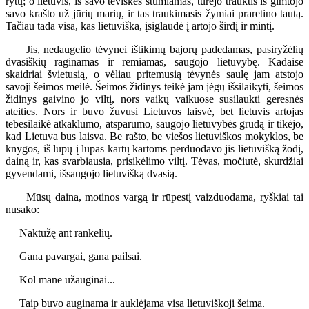
rytų; o lietuvis, iš savo tėviškės stumiamas, turėjo trauktis iš gimtojo
savo krašto už jūrių marių, ir tas traukimasis žymiai praretino tautą.
Tačiau tada visa, kas lietuviška, įsiglaudė į artojo širdį ir mintį.
Jis, nedaugelio tėvynei ištikimų bajorų padedamas, pasiryžėlių
dvasiškių raginamas ir remiamas, saugojo lietuvybę. Kadaise
skaidriai švietusią, o vėliau pritemusią tėvynės saulę jam atstojo
savoji šeimos meilė. Šeimos židinys teikė jam jėgų išsilaikyti, šeimos
židinys gaivino jo viltį, nors vaikų vaikuose susilaukti geresnės
ateities. Nors ir buvo žuvusi Lietuvos laisvė, bet lietuvis artojas
tebesilaikė atkaklumo, atsparumo, saugojo lietuvybės grūdą ir tikėjo,
kad Lietuva bus laisva. Be rašto, be viešos lietuviškos mokyklos, be
knygos, iš lūpų į lūpas kartų kartoms perduodavo jis lietuvišką žodį,
dainą ir, kas svarbiausia, prisikėlimo viltį. Tėvas, močiutė, skurdžiai
gyvendami, išsaugojo lietuvišką dvasią.
Mūsų daina, motinos vargą ir rūpestį vaizduodama, ryškiai tai
nusako:
Naktužę ant rankelių.
Gana pavargai, gana pailsai.
Kol mane užauginai...
Taip buvo auginama ir auklėjama visa lietuviškoji šeima.