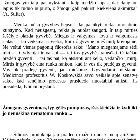
"žmogus yra taip pat nykstantis kaip medžio lapas; dar daugiau:
lapus tik ruduo nupurto, o žmogų gali pakirsti kiekviena akimirka"
(A. Stifter).
Menka mūsų gyvybės liepsna. Jai palaikyti reikia nuolatinio
kurstymo. Kad neužgestų, reikia ja nuolat saugoti. Ir taip mirties
šešėlyje plazda gyvybė. Miegas ir valgymas, lova ir valgomasis
stalas — tai veiksmai ir vietos, kur už gyvybę prieš mirtį kovojame.
Ne veltui vienas pagonių filosofas sakė: "Mano miegamajame sėdi
mirtis". Gydytojai ir vaistai — tai tos gyvybės ramsčiai. O tačiau
pradėti gyventi — tai tas pat, ką atsistoti ant kelio, vedančio į mirtį.
Mirtis ir gyvybė eina ranka rankon, kad ir vos tik pradėjus gyventi.
Vos tik pradėję gyventi, jau mirštame. Gyvendami mirštame.
Medicinos profesorius W. Koskowskis savo veikale apie senatvę
sako, kad senėjimo procesas prasideda nuostabiai anksti. Jis
prasideda, lytiniai bręstant.
Žmogaus gyvenimas, lyg gėlės pumpuras, išsiskleidžia ir žydi iki
jo nenuskina nematoma ranka ...
Šilimos produkcija jau pradeda mažėti nuo 5 metų amžiaus.