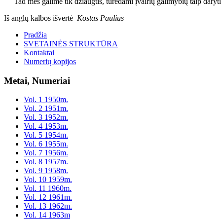
Tad mes galime tik džiaugtis, turėdami įvairių galimybių taip daryti
Iš anglų kalbos išvertė
Kostas Paulius
Pradžia
SVETAINĖS STRUKTŪRA
Kontaktai
Numerių kopijos
Metai, Numeriai
Vol. 1 1950m.
Vol. 2 1951m.
Vol. 3 1952m.
Vol. 4 1953m.
Vol. 5 1954m.
Vol. 6 1955m.
Vol. 7 1956m.
Vol. 8 1957m.
Vol. 9 1958m.
Vol. 10 1959m.
Vol. 11 1960m.
Vol. 12 1961m.
Vol. 13 1962m.
Vol. 14 1963m