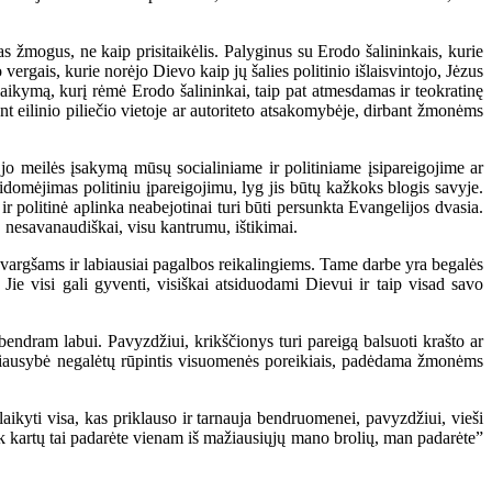
 žmogus, ne kaip prisitaikėlis. Palyginus su Erodo šalininkais, kurie
 vergais, kurie norėjo Dievo kaip jų šalies politinio išlaisvintojo, Jėzus
alaikymą, kurį rėmė Erodo šalininkai, taip pat atmesdamas ir teokratinę
ant eilinio piliečio vietoje ar autoriteto atsakomybėje, dirbant žmonėms
o meilės įsakymą mūsų socialiniame ir politiniame įsipareigojime ar
sidomėjimas politiniu įpareigojimu, lyg jis būtų kažkoks blogis savyje.
 ir politinė aplinka neabejotinai turi būti persunkta Evangelijos dvasia.
, nesavanaudiškai, visu kantrumu, ištikimai.
č vargšams ir labiausiai pagalbos reikalingiems. Tame darbe yra begalės
Jie visi gali gyventi, visiškai atsiduodami Dievui ir taip visad savo
bendram labui. Pavyzdžiui, krikščionys turi pareigą balsuoti krašto ar
yriausybė negalėtų rūpintis visuomenės poreikiais, padėdama žmonėms
kyti visa, kas priklauso ir tarnauja bendruomenei, pavyzdžiui, vieši
Kiek kartų tai padarėte vienam iš mažiausiųjų mano brolių, man padarėte”