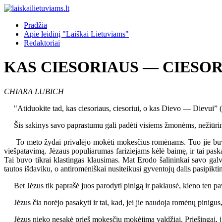
Pradžia
Apie leidinį "Laiškai Lietuviams"
Redaktoriai
KAS CIESORIAUS — CIESOR
CHIARA LUBICH
"Atiduokite tad, kas ciesoriaus, ciesoriui, o kas Dievo — Dievui” 
Šis sakinys savo paprastumu gali padėti visiems žmonėms, nežiūrint ra
To meto žydai privalėjo mokėti mokesčius romėnams. Tuo jie buvo ve
viešpatavimą. Jėzaus populiarumas fariziejams kėlė baimę, ir tai paska
Tai buvo tikrai klastingas klausimas. Mat Erodo šalininkai savo galv
tautos išdaviku, o antiromėniškai nusiteikusi gyventojų dalis pasipiktin
Bet Jėzus tik paprašė juos parodyti pinigą ir paklausė, kieno ten pave
Jėzus čia norėjo pasakyti ir tai, kad, jei jie naudoja romėnų pinigus,
Jėzus nieko nesakė prieš mokesčių mokėjimą valdžiai. Priešingai, jis