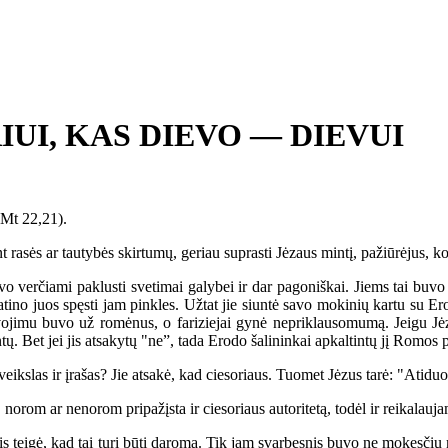
IUI, KAS DIEVO — DIEVUI
(Mt 22,21).
sės ar tautybės skirtumų, geriau suprasti Jėzaus mintį, pažiūrėjus, ko
rčiami paklusti svetimai galybei ir dar pagoniškai. Jiems tai buvo p
tino juos spęsti jam pinkles. Užtat jie siuntė savo mokinių kartu su Ero
ojimu buvo už romėnus, o fariziejai gynė nepriklausomumą. Jeigu Jėzus 
tų. Bet jei jis atsakytų "ne”, tada Erodo šalininkai apkaltintų jį Romos 
ikslas ir įrašas? Jie atsakė, kad ciesoriaus. Tuomet Jėzus tarė: "Atiduo
 norom ar nenorom pripažįsta ir ciesoriaus autoritetą, todėl ir reikalau
 teigė, kad tai turi būti daroma. Tik jam svarbesnis buvo ne mokesčių