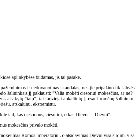
kiose aplinkybėse būdamas, jis tai pasakė.
ažeminimas ir nedovanotinas skandalas, nes jie pripažino tik Jahvės
do šalininkais jį paklausti: "Valia mokėti ciesoriui mokesčius, ar ne?”
atsakytų "taip”, tai fariziejai apkaltintų jį esant romėnų šalininku,
priešu, atskalūnu, ekstremistu.
kite tad, kas ciesoriaus, ciesoriui, o kas Dievo — Dievui”.
jamus mokesčius privalo mokėti.
 mokėjimas Romos imperatoriui, o atsidavimas Dievui visa širdim, visa