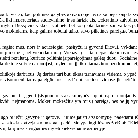
 buvo tai, kad politinės galybės akivaizdoje Jėzus kalbėjo kaip laisvas
ą ligi imperatoriaus sudievinimo, ir su fariziejais, teokratinio galvojimo
mylėti Dievą virš visko, jis atmetė bet kokį totalitarinės santvarkos p
avo mokiniams, kaip galima tobulai atlikti savo pilietines pareigas, būn
ina mus, nors ir netiesiogiai, pasiryžti ir gyventi Dievui, vykdant j
am priešingų, bet vienodai rimtų. Vienas jų — tai nepasitikėjimas ir ne
iekti rezultatų, kuriuos politinis įsipareigojimas galėtų duoti. Socialinė
kurie toje srityje darbuojasi, mylėdami jį tikru tarnavimu bendruomenei
litikoje darbuotis. Jų darbas turi būti tikras tarnavimas visiems, o ypa
ems visuomeniniams pareigūnams, nežiūrint kokiose vietose jie bebūtų. 
gas tautai ir, gerai įsisąmoninus atsakomybės supratimą, darbuojantis 
aplinkybių neįmanoma. Mokėti mokesčius yra mūsų pareiga, nes be jų v
go piliečių gyvybę ir gerovę. Turime jausti atsakomybę, padėdami išlai
. Visais tokiais atvejais mums gali padėti šie ypatingi Jėzaus žodžiai: "
ėzui, kurį mes stengiamės mylėti kiekviename asmenyje.