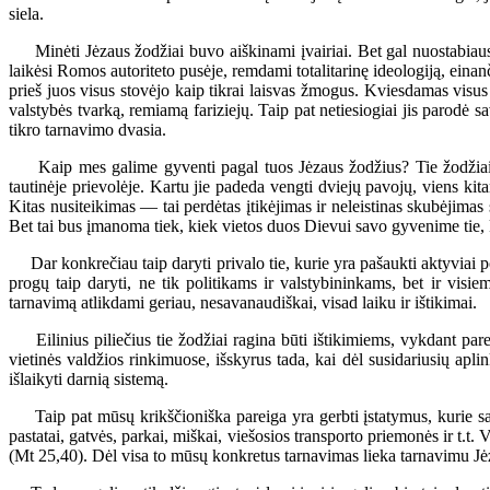
siela.
Minėti Jėzaus žodžiai buvo aiškinami įvairiai. Bet gal nuostabiausia
laikėsi Romos autoriteto pusėje, remdami totalitarinę ideologiją, einanči
prieš juos visus stovėjo kaip tikrai laisvas žmogus. Kviesdamas visus 
valstybės tvarką, remiamą fariziejų. Taip pat netiesiogiai jis parodė s
tikro tarnavimo dvasia.
Kaip mes galime gyventi pagal tuos Jėzaus žodžius? Tie žodžiai rag
tautinėje prievolėje. Kartu jie padeda vengti dviejų pavojų, viens kit
Kitas nusiteikimas — tai perdėtas įtikėjimas ir neleistinas skubėjimas s
Bet tai bus įmanoma tiek, kiek vietos duos Dievui savo gyvenime tie, 
Dar konkrečiau taip daryti privalo tie, kurie yra pašaukti aktyviai po
progų taip daryti, ne tik politikams ir valstybininkams, bet ir visi
tarnavimą atlikdami geriau, nesavanaudiškai, visad laiku ir ištikimai.
Eilinius piliečius tie žodžiai ragina būti ištikimiems, vykdant parei
vietinės valdžios rinkimuose, išskyrus tada, kai dėl susidariusių 
išlaikyti darnią sistemą.
Taip pat mūsų krikščioniška pareiga yra gerbti įstatymus, kurie sau
pastatai, gatvės, parkai, miškai, viešosios transporto priemonės ir t.t
(Mt 25,40). Dėl visa to mūsų konkretus tarnavimas lieka tarnavimu J