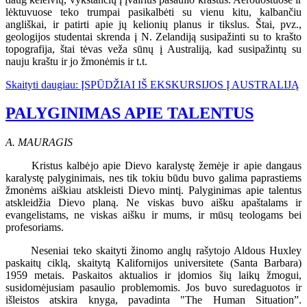
lėktuvuose teko trumpai pasikalbėti su vienu kitu, kalbančiu
angliškai, ir patirti apie jų kelionių planus ir tikslus. Štai, pvz.,
geologijos studentai skrenda į N. Zelandiją susipažinti su to krašto
topografija, štai tėvas veža sūnų į Australiją, kad susipažintų su
nauju kraštu ir jo žmonėmis ir t.t.
Skaityti daugiau: ĮSPŪDŽIAI IŠ EKSKURSIJOS Į AUSTRALIJĄ
PALYGINIMAS APIE TALENTUS
A. MAURAGIS
Kristus kalbėjo apie Dievo karalystę žemėje ir apie dangaus
karalystę palyginimais, nes tik tokiu būdu buvo galima paprastiems
žmonėms aiškiau atskleisti Dievo mintį. Palyginimas apie talentus
atskleidžia Dievo planą. Ne viskas buvo aišku apaštalams ir
evangelistams, ne viskas aišku ir mums, ir mūsų teologams bei
profesoriams.
Neseniai teko skaityti žinomo anglų rašytojo Aldous Huxley
paskaitų ciklą, skaitytą Kalifornijos universitete (Santa Barbara)
1959 metais. Paskaitos aktualios ir įdomios šių laikų žmogui,
susidomėjusiam pasaulio problemomis. Jos buvo suredaguotos ir
išleistos atskira knyga, pavadinta "The Human Situation”.