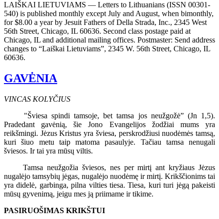
LAIŠKAI LIETUVIAMS — Letters to Lithuanians (ISSN 00301-
540) is published monthly except July and August, when bimonthly,
for $8.00 a year by Jesuit Fathers of Della Strada, Inc., 2345 West
56th Street, Chicago, IL 60636. Second class postage paid at
Chicago, IL and additional mailing offices. Postmaster: Send address
changes to “Laiškai Lietuviams”, 2345 W. 56th Street, Chicago, IL
60636.
GAVĖNIA
VINCAS KOLYČIUS
"Šviesa spindi tamsoje, bet tamsa jos neužgožė” (Jn 1,5).
Pradedant gavėnią, šie Jono Evangelijos žodžiai mums yra
reikšmingi. Jėzus Kristus yra šviesa, perskrodžiusi nuodėmės tamsą,
kuri šiuo metu taip matoma pasaulyje. Tačiau tamsa nenugali
šviesos. Ir tai yra mūsų viltis.
Tamsa neužgožia šviesos, nes per mirtį ant kryžiaus Jėzus
nugalėjo tamsybių jėgas, nugalėjo nuodėmę ir mirtį. Krikščionims tai
yra didelė, garbinga, pilna vilties tiesa. Tiesa, kuri turi jėgą pakeisti
mūsų gyvenimą, jeigu mes ją priimame ir tikime.
PASIRUOŠIMAS KRIKŠTUI