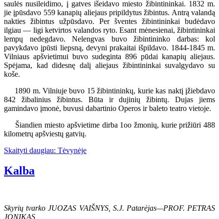
saulės nusileidimo, į gatves išeidavo miesto žibintininkai. 1832 m.
jie įpūsdavo 559 kanapių aliejaus pripildytus žibintus. Antrą valandą
nakties žibintus užpūsdavo. Per šventes žibintininkai budėdavo
ilgiau — ligi ketvirtos valandos ryto. Esant mėnesienai, žibintininkai
lempų nedegdavo. Nelengvas buvo žibintininko darbas: kol
pavykdavo įpūsti liepsną, devyni prakaitai išpildavo. 1844-1845 m.
Vilniaus apšvietimui buvo sudeginta 896 pūdai kanapių aliejaus.
Spėjama, kad didesnę dalį aliejaus žibintininkai suvalgydavo su
koše.
1890 m. Vilniuje buvo 15 žibintininkų, kurie kas naktį įžiebdavo
842 žibalinius žibintus. Būta ir dujinių žibintų. Dujas jiems
gamindavo įmonė, buvusi dabartinio Operos ir baleto teatro vietoje.
Šiandien miesto apšvietime dirba 1oo žmonių, kurie prižiūri 488
kilometrų apšviestų gatvių.
Skaityti daugiau: Tėvynėje
Kalba
Skyrių tvarko JUOZAS VAIŠNYS, S.J. Patarėjas—PROF. PETRAS
JONIKAS