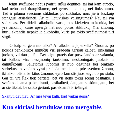
Jeigu svečiuose nebus įvairių rūšių degtinės, tai kai kam atrodo,
kad nebus nei draugiškumo, nei geros nuotaikos, nei linksmumo.
Tad ir pilama svečiams stikliukas po stikliuko, nors jie ir kažkaip
stengtųsi atsisakinėti. Ar tai lietuviškas vaišingumas? Ne, tai yra
sadizmas. Per didelis alkoholio vartojimas kiekvienam kenkia, bet
yra žmonių, kurie apserga net nuo poros stikliukų. Yra žmonių,
kurių skrandis nepakelia alkoholio, kurie po tokio svečiavimosi turi
sirgti.
O kaip su gera nuotaika? Ar alkoholis ją sukelia? Žinoma, po
kokios penkiolikos minučių visi pradeda garsiau kalbėti, linksmiau
juoktis, vikriau judėti. Bet jeigu praeis dar pusvalandis ar valanda,
tai kalbos virs nesąmonių tauškimu, neskoningais juokais ir
dainuškomis. Seilėtomis lūpomis ir nuo degtinės bei prakaito
sudrėkusiais veidais vyrai pradeda meilikautis prie svetimu žmonų,
iki alkoholis arba kitos žmonos vyro kumštis juos suguldo po stalu.
Gal tai yra šiek tiek perdėta, bet vis dėlto tokių scenų pasitaiko. Į
svečius einama pabendrauti, pasikalbėti, daugiau susidraugauti, bet
ar šie tikslai, be saiko geriant, pasiekiami? Priešingai!
Skaityti daugiau: Ar mes tėvai kalti, kad vaikai geria?
Kuo skiriasi berniukas nuo mergaitės