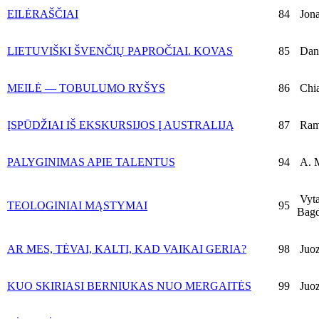
EILĖRAŠČIAI
84
Jona
LIETUVIŠKI ŠVENČIŲ PAPROČIAI. KOVAS
85
Danu
MEILĖ — TOBULUMO RYŠYS
86
Chia
ĮSPŪDŽIAI IŠ EKSKURSIJOS Į AUSTRALIJĄ
87
Ramu
PALYGINIMAS APIE TALENTUS
94
A. M
Vyta
TEOLOGINIAI MĄSTYMAI
95
Bagd
AR MES, TĖVAI, KALTI, KAD VAIKAI GERIA?
98
Juoz
KUO SKIRIASI BERNIUKAS NUO MERGAITĖS
99
Juoz