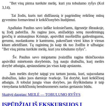
"Bet visų pirma turėkite meilę, kuri yra tobulumo ryšys (Kol
3,14).
Tai žodis, kuris turi didžiausią ir pagrindinę reikšmę mūsų
gyvenimo formavimui ir krikščionybės liudijimui.
Apaštalas Paulius savo laiške kolosiečiams, ilgesnėje ištraukoje,
tą žodį pabrėžia. Jis ragina juos, atsižadėjęs senų nuodėmingų
įpročių ir atsinaujinus Kristuje, apsivilkti nuoširdžiu gailestingumu,
gerumu, nuolankumu ir kantrumu, pakenčiant vieni kitus ir vienas
kitam atleidžiant. Tą raginimą jis kaip tik tuo žodžiu ir užbaigia:
"Bet visų pirma turėkite meilę, kuri yra tobulumo ryšys”.
Šv. Paulius savo mėgstamu įvaizdžiu ragina tikinčiuosius
apsivilkti minėtomis dorybėmis, lyg nauju drabužiu, kurį meilės
dorybė atbaigia, apsiausdama jas visas kaip apsiaustu.
Jam meilės dorybė taipgi yra tartum juosta, kuri, sujuosdama
drabužius, laiko juos darnioje tvarkoje. Tai dorybė, kuri krikščionį
atbaigia. Ji tobulai jungia visas dorybes, jas išryškindama ir taip
vienydama krikščionių bendruomenės narius geriausiu būdu.
Skaityti daugiau: MEILĖ — TOBULUMO RYŠYS
ĮSPŪDŽIAI IŠ EKSKURSIJOS Į