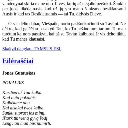
vandenynai skiria mane nuo Tavęs, kurių aš negaliu peršokti. Šaukiu
per juos, tikėdamasis, kad už jų yra mano šauksmo besiklausanti
Ausis ir kad tas Besiklausantis — tai Tu, didysis Dieve.
O vis dėlto dabar, Viešpatie, noriu pasišnekučiuoti su Tavimi. Ne
dėl to, kad galėčiau pasakyti Tau, ko Tu nežinotum; tartum Tu man
turėtum ką nors pasakyti, kai aš su Tavim kalbuosi. Ir vis dėlto tikiu,
kad Tu manęs klausaisi.
Skaityti daugiau: TAMSUS ESI.
Eilėraščiai
Jonas Gutauskas
POKALBIS
Kasdien aš Tau kalbu.
Kad būtą pokalbis,
Kalbėkime abu.
Kai atsakai tylos kalba,
Sunku suprast jos mintį.
Ištark tik vieną gyvą žodį
Lengviau man bus numirti.