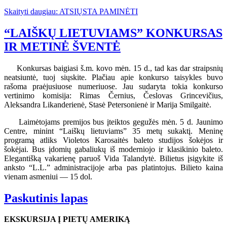
Skaityti daugiau: ATSIŲSTA PAMINĖTI
“LAIŠKŲ LIETUVIAMS” KONKURSAS
IR METINĖ ŠVENTĖ
Konkursas baigiasi š.m. kovo mėn. 15 d., tad kas dar straipsnių
neatsiuntė, tuoj siųskite. Plačiau apie konkurso taisykles buvo
rašoma praėjusiuose numeriuose. Jau sudaryta tokia konkurso
vertinimo komisija: Rimas Černius, Česlovas Grincevičius,
Aleksandra Likanderienė, Stasė Petersonienė ir Marija Smilgaitė.
Laimėtojams premijos bus įteiktos gegužės mėn. 5 d. Jaunimo
Centre, minint “Laiškų lietuviams” 35 metų sukaktį. Meninę
programą atliks Violetos Karosaitės baleto studijos šokėjos ir
šokėjai. Bus įdomių gabaliukų iš moderniojo ir klasikinio baleto.
Elegantišką vakarienę paruoš Vida Talandytė. Bilietus įsigykite iš
anksto “L.L.” administracijoje arba pas platintojus. Bilieto kaina
vienam asmeniui — 15 dol.
Paskutinis lapas
EKSKURSIJA Į PIETŲ AMERIKĄ