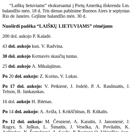
“Laiškų lietuviams” ekskursantai į Pietų Ameriką išskrenda š.m.
balandžio mėn. 18 d. Tris dienas pabūsime Buenos Aires ir septynias
Rio de Janeiro. Grįšime balandžio mėn. 30 d.
Nuoširdi padėka “LAIŠKŲ LIETUVIAMS” rėmėjams
200 dol. aukojo P. Kaladė.
43
dol. aukojo
kun. V. Radvina.
30 dol. aukojo
Kernavės skaučių tuntas.
25
dol. aukojo
A. Mikalajūnas.
Po
20
dol. aukojo:
Z. Korius, V. Lukas.
Po 17 dol. aukojo:
V. Petkienė, J. Jodelė, P. A. Raulinaitis, J.
Telson, B. Jankauskas.
16 dol.
aukojo
H. Bitėnas.
Po
14
dol. aukojo:
A. Aviža, I. Krikščiūnas, B. Kūkalis.
Po 12 dol. aukojo:
M. Čėsnienė, A. Karaitis, J. Janonienė, J.
Rugys, S. Juškus, L. Šimaitis, J. Veselka, A. Povilaitis, K.