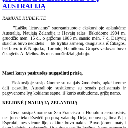
AUSTRALIJĄ
RAMUNĖ KUBILIŪTĖ
"Laiškų lietuviams” suorganizuotoje ekskursijoje aplankėme
Australiją, Naująją Zelandiją ir Havajų salas. Išskridome 1984 m.
gruodžio mėn. 15 d., o grįžome 1985 m. sausio mėn. 7 d. Dalyvių
skaičius buvo nedidelis — tik trylika asmenų, daugiausia iš Čikagos,
bet buvo ir iš Niujorko, Toronto, Hamiltono. Grupės vadovas buvo
čikagietis A. Meilus. Jis mus nuoširdžiai globojo.
Maori karys pasiruošęs nugąsdinti priešą.
Ekskursijoje susipažinome su naujais žmonėmis, apkeliavome
dalį pasaulio, Australijoje susitikome su senais pažįstamais ir
pagyvenome lyg kokiame sapne, iš kurio atsibudome, grįžę namo.
KELIONĖ Į NAUJĄJĄ ZELANDIJĄ
Gerai susipažinome su San Francisco ir Honolulu aerouostais,
nes juose teko išsėdėti po porą valandų. Deja, nebuvo galima iš jų
išsprukti, nes vienur lijo, o kitur buvo naktis. Buvo įdomu matyti
daug keleivių, vykstančių į įvairius pasaulio kraštus. Aerouostuose ir