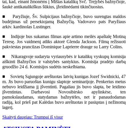
tai, kad, einant žmonėms į Mišias katalikų Švč. Trejybės bažnyčioje,
šaukė antikatalikiškus šūkius, įžeidinėdami tikinčiuosius.
■ Paryžiuje, Šv. Sulpicijaus bažnyčioje, buvo surengtas maldos
budėjimas už persekiojamą Bažnyčią. Vadovavo pats Paryžiaus
arkiv. kardinolas Lustinger.
■ Indijoje bus sukamas filmas apie artimo meilės apaštalę Motiną
Teresę. Jos vaidmenį atliks aktorė Glenda Jackson. Filmą režisuoti
pakviestas prancūzas Dominique Laprierre drauge su Larry Colins.
■ Nikaragvoje sudaryta vyriausybės ir katalikų vyskupų komisija
aiškinti Bažnyčios ir valstybės santykius. Komisija pradėjo darbą
gruodžio 24 d. Komisijos sudėtis neskelbiama.
■ Sovietų Sąjungoje areštuotas latvių kunigas Jozef Swidnicki, 47
m. Jis buvo paruoštas kunigu slaptoje seminarijoje. Penkerius metus
nebuvo leidžiama jį įšventinti. Pagaliau jis buvo slapta, be leidimo
įšventintas. Darbavosi Novosibirsko apylinkėse, ten
pamokslaudamas, statydamas bažnytėles, net ir panaudodamas
radiją, kol prieš pat Kalėdas buvo areštuotas ir pasiųstas į nežinomą
lagerį.
Skaityti daugiau: Trumpai iš visur