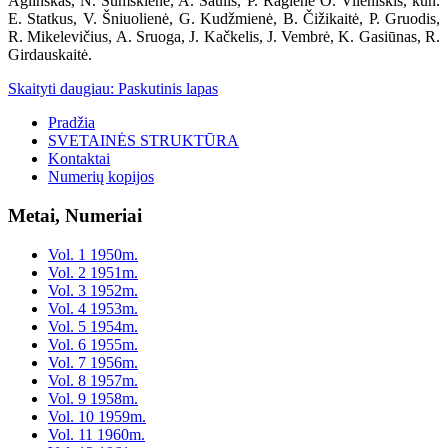
Aglinskas, N. Šumskienė, A. Saulis, P. Ragienė O. Vilėniškis, kun.
E. Statkus, V. Šniuolienė, G. Kudžmienė, B. Čižikaitė, P. Gruodis,
R. Mikelevičius, A. Sruoga, J. Kačkelis, J. Vembrė, K. Gasiūnas, R.
Girdauskaitė.
Skaityti daugiau: Paskutinis lapas
Pradžia
SVETAINĖS STRUKTŪRA
Kontaktai
Numerių kopijos
Metai, Numeriai
Vol. 1 1950m.
Vol. 2 1951m.
Vol. 3 1952m.
Vol. 4 1953m.
Vol. 5 1954m.
Vol. 6 1955m.
Vol. 7 1956m.
Vol. 8 1957m.
Vol. 9 1958m.
Vol. 10 1959m.
Vol. 11 1960m.