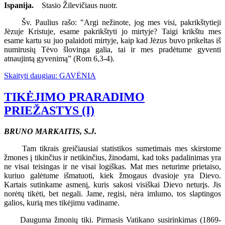
Ispanija.
Stasio Žilevičiaus nuotr.
Šv. Paulius rašo: "Argi nežinote, jog mes visi, pakrikštytieji
Jėzuje Kristuje, esame pakrikštyti jo mirtyje? Taigi krikštu mes
esame kartu su juo palaidoti mirtyje, kaip kad Jėzus buvo prikeltas iš
numirusių Tėvo šlovinga galia, tai ir mes pradėtume gyventi
atnaujintą gyvenimą” (Rom 6,3-4).
Skaityti daugiau: GAVĖNIA
TIKĖJIMO PRARADIMO
PRIEŽASTYS (I)
BRUNO MARKAITIS, S.J.
Tam tikrais greičiausiai statistikos sumetimais mes skirstome
žmones į tikinčius ir netikinčius, žinodami, kad toks padalinimas yra
ne visai teisingas ir ne visai logiškas. Mat mes neturime prietaiso,
kuriuo galėtume išmatuoti, kiek žmogaus dvasioje yra Dievo.
Kartais sutinkame asmenį, kuris sakosi visiškai Dievo neturįs. Jis
norėtų tikėti, bet negali. Jame, regisi, nėra imlumo, tos slaptingos
galios, kurią mes tikėjimu vadiname.
Dauguma žmonių tiki. Pirmasis Vatikano susirinkimas (1869-