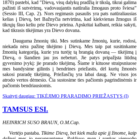
1870) pastebi, kad "Dievą, visų dalykų pradžią ir tikslą, tikrai galima
pažinti iš sutvėrimų, vadovaujantis natūralia žmogaus proto šviesa”
(Sessio III, Cap. 2). Nors regimasis pasaulis yra pats natūraliausias
kelias į Dievą, bet Bažnyčia netvirtina, kad kiekvienas žmogus iš
tikrųjų šiuo keliu prie Dievo prieina. Apskritai kalbant, reikia sakyti,
kad tikrasis tikėjimas yra Dievo dovana.
Dauguma žmonių tiki. Mes sutinkame žmonių, kurie, rodosi,
niekada nėra pažinę tikėjimo į Dievą. Mes taip pat susitinkame
žmonių kategoriją, kurie yra turėję tą brangią dovaną — tikėjimą į
Dievą, o šiandien jau jos nebeturi. Jie patys pripažįsta liūdną
gyvenimo įvykį: jie prarado tikėjimą. Šiame ir kituose straipsniuose
mes bandysime gilintis į bendrines priežastis, dėl kurių žmonės
sakosi praradę tikėjimą. Priežasčių yra labai daug. Ne visos jos
atrodo vertos dėmesio. Čia sustosime ties pačiomis pagrindinėmis ir
pačiomis bendriausiomis.
Skaityti daugiau: TIKĖJIMO PRARADIMO PRIEŽASTYS (I)
TAMSUS ESI.
HEINRICH SUSO BRAUN, O.M.Cap.
Vertėjo pastaba.
Tikime Dievą, bet kiek maža apie jį žinome, kaip
dažnai mes jo nesuprantame. Pakliuvo man į rankas vienuolio