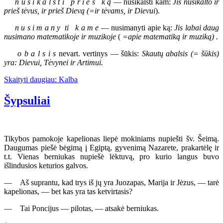
n u s i k a l s t i p r i e š k ą
— nusikalsti kam:
Jis nusikalto ir
prieš tėvus, ir prieš Dievą (=ir tėvams, ir Dievui
).
n u s i m a n y ti k a m e
— nusimanyti apie ką:
Jis labai daug
nusimano matematikoje ir muzikoje
(
=apie matematiką ir muziką) .
o b a l s i s
nevart. vertinys — šūkis:
Skautų abalsis
(= šūkis)
yra: Dievui, Tėvynei ir Artimui.
Skaityti daugiau: Kalba
Šypsuliai
Tikybos pamokoje kapelionas liepė mokiniams nupiešti šv. Šeimą.
Daugumas piešė bėgimą į Egiptą, gyvenimą Nazarete, prakartėlę ir
t.t. Vienas berniukas nupiešė lėktuvą, pro kurio langus buvo
išlindusios keturios galvos.
— Aš suprantu, kad trys iš jų yra Juozapas, Marija ir Jėzus, — tarė
kapelionas, — bet kas yra tas ketvirtasis?
— Tai Poncijus — pilotas, — atsakė berniukas.