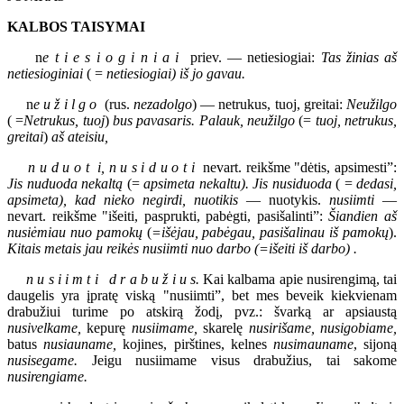
KALBOS TAISYMAI
n
e t i e s i o g i n i a i
priev. — netiesiogiai:
Tas žinias aš
netiesioginiai
( =
netiesiogiai) iš jo gavau.
n
e u ž i l g o
(rus.
nezadolgo
) — netrukus, tuoj, greitai:
Neužilgo
( =
Netrukus, tuoj
)
bus pavasaris. Palauk, neužilgo
(=
tuoj, netrukus,
greitai
)
aš ateisiu,
n u d u o t i, n u s i d u o t i
nevart. reikšme "dėtis, apsimesti”:
Jis nuduoda nekaltą
(=
apsimeta nekaltu). Jis nusiduoda
( =
dedasi,
apsimeta), kad nieko negirdi, nuotikis
— nuotykis.
nusiimti
—
nevart. reikšme "išeiti, pasprukti, pabėgti, pasišalinti”:
Šiandien aš
nusiėmiau nuo pamokų
(
=išėjau, pabėgau, pasišalinau iš pamokų
).
Kitais metais jau reikės nusiimti nuo darbo
(=išeiti iš darbo) .
n u s i i m t i d r a b u ž i u s.
Kai kalbama apie nusirengimą, tai
daugelis yra įpratę viską "nusiimti”, bet mes beveik kiekvienam
drabužiui turime po atskirą žodį, pvz.: švarką ar apsiaustą
nusivelkame,
kepurę
nusiimame,
skarelę
nusirišame, nusigobiame,
batus
nusiauname,
kojines, pirštines, kelnes
nusimauname
, sijoną
nusisegame.
Jeigu nusiimame visus drabužius, tai sakome
nusirengiame.