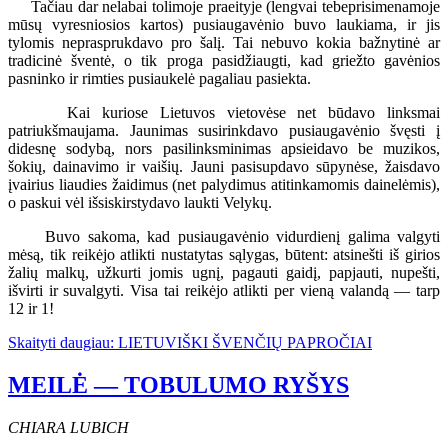
Tačiau dar nelabai tolimoje praeityje (lengvai tebeprisimenamoje
mūsų vyresniosios kartos) pusiaugavėnio buvo laukiama, ir jis
tylomis neprasprukdavo pro šalį. Tai nebuvo kokia bažnytinė ar
tradicinė šventė, o tik proga pasidžiaugti, kad griežto gavėnios
pasninko ir rimties pusiaukelė pagaliau pasiekta.
Kai kuriose Lietuvos vietovėse net būdavo linksmai
patriukšmaujama. Jaunimas susirinkdavo pusiaugavėnio švęsti į
didesnę sodybą, nors pasilinksminimas apsieidavo be muzikos,
šokių, dainavimo ir vaišių. Jauni pasisupdavo sūpynėse, žaisdavo
įvairius liaudies žaidimus (net palydimus atitinkamomis dainelėmis),
o paskui vėl išsiskirstydavo laukti Velykų.
Buvo sakoma, kad pusiaugavėnio vidurdienį galima valgyti
mėsą, tik reikėjo atlikti nustatytas sąlygas, būtent: atsinešti iš girios
žalių malkų, užkurti jomis ugnį, pagauti gaidį, papjauti, nupešti,
išvirti ir suvalgyti. Visa tai reikėjo atlikti per vieną valandą — tarp
12 ir 1!
Skaityti daugiau: LIETUVIŠKI ŠVENČIŲ PAPROČIAI
MEILĖ — TOBULUMO RYŠYS
CHIARA LUBICH