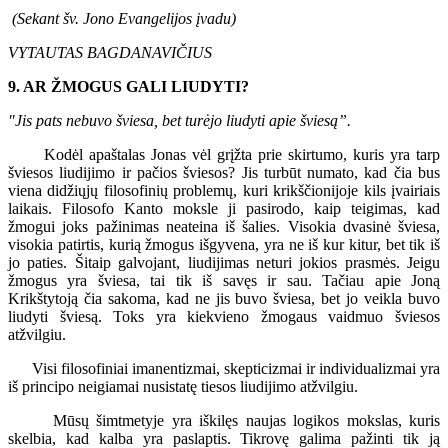
(Sekant šv. Jono Evangelijos įvadu)
VYTAUTAS BAGDANAVIČIUS
9. AR ŽMOGUS GALI LIUDYTI?
"Jis pats nebuvo šviesa, bet turėjo liudyti apie šviesą”.
Kodėl apaštalas Jonas vėl grįžta prie skirtumo, kuris yra tarp
šviesos liudijimo ir pačios šviesos? Jis turbūt numato, kad čia bus
viena didžiųjų filosofinių problemų, kuri krikščionijoje kils įvairiais
laikais. Filosofo Kanto moksle ji pasirodo, kaip teigimas, kad
žmogui joks pažinimas neateina iš šalies. Visokia dvasinė šviesa,
visokia patirtis, kurią žmogus išgyvena, yra ne iš kur kitur, bet tik iš
jo paties. Šitaip galvojant, liudijimas neturi jokios prasmės. Jeigu
žmogus yra šviesa, tai tik iš savęs ir sau. Tačiau apie Joną
Krikštytoją čia sakoma, kad ne jis buvo šviesa, bet jo veikla buvo
liudyti šviesą. Toks yra kiekvieno žmogaus vaidmuo šviesos
atžvilgiu.
Visi filosofiniai imanentizmai, skepticizmai ir individualizmai yra
iš principo neigiamai nusistatę tiesos liudijimo atžvilgiu.
Mūsų šimtmetyje yra iškilęs naujas logikos mokslas, kuris
skelbia, kad kalba yra paslaptis. Tikrovę galima pažinti tik ją