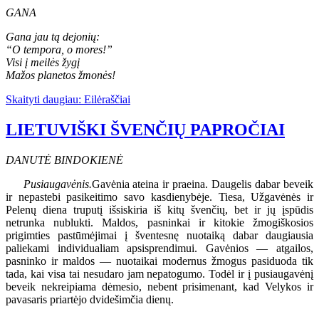
GANA
Gana jau tą dejonių:
“O tempora, o mores!”
Visi į meilės žygį
Mažos planetos žmonės!
Skaityti daugiau: Eilėraščiai
LIETUVIŠKI ŠVENČIŲ PAPROČIAI
DANUTĖ BINDOKIENĖ
Pusiaugavėnis.
Gavėnia ateina ir praeina. Daugelis dabar beveik
ir nepastebi pasikeitimo savo kasdienybėje. Tiesa, Užgavėnės ir
Pelenų diena truputį išsiskiria iš kitų švenčių, bet ir jų įspūdis
netrunka nublukti. Maldos, pasninkai ir kitokie žmogiškosios
prigimties pastūmėjimai į šventesnę nuotaiką dabar daugiausia
paliekami individualiam apsisprendimui. Gavėnios — atgailos,
pasninko ir maldos — nuotaikai modernus žmogus pasiduoda tik
tada, kai visa tai nesudaro jam nepatogumo. Todėl ir į pusiaugavėnį
beveik nekreipiama dėmesio, nebent prisimenant, kad Velykos ir
pavasaris priartėjo dvidešimčia dienų.