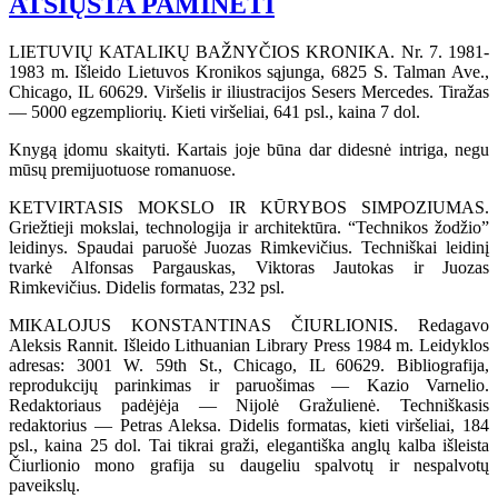
ATSIŲSTA PAMINĖTI
LIETUVIŲ KATALIKŲ BAŽNYČIOS KRONIKA. Nr. 7. 1981-
1983 m. Išleido Lietuvos Kronikos sąjunga, 6825 S. Talman Ave.,
Chicago, IL 60629. Viršelis ir iliustracijos Sesers Mercedes. Tiražas
— 5000 egzempliorių. Kieti viršeliai, 641 psl., kaina 7 dol.
Knygą įdomu skaityti. Kartais joje būna dar didesnė intriga, negu
mūsų premijuotuose romanuose.
KETVIRTASIS MOKSLO IR KŪRYBOS SIMPOZIUMAS.
Griežtieji mokslai, technologija ir architektūra. “Technikos žodžio”
leidinys. Spaudai paruošė Juozas Rimkevičius. Techniškai leidinį
tvarkė Alfonsas Pargauskas, Viktoras Jautokas ir Juozas
Rimkevičius. Didelis formatas, 232 psl.
MIKALOJUS KONSTANTINAS ČIURLIONIS. Redagavo
Aleksis Rannit. Išleido Lithuanian Library Press 1984 m. Leidyklos
adresas: 3001 W. 59th St., Chicago, IL 60629. Bibliografija,
reprodukcijų parinkimas ir paruošimas — Kazio Varnelio.
Redaktoriaus padėjėja — Nijolė Gražulienė. Techniškasis
redaktorius — Petras Aleksa. Didelis formatas, kieti viršeliai, 184
psl., kaina 25 dol. Tai tikrai graži, elegantiška anglų kalba išleista
Čiurlionio mono grafija su daugeliu spalvotų ir nespalvotų
paveikslų.