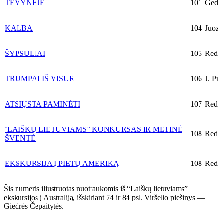
TĖVYNĖJE
101
Gedi
KALBA
104
Juoz
ŠYPSULIAI
105
Red
TRUMPAI IŠ VISUR
106
J. Pr
ATSIŲSTA PAMINĖTI
107
Red
‘LAIŠKŲ LIETUVIAMS” KONKURSAS IR METINĖ
108
Red
ŠVENTĖ
EKSKURSIJA Į PIETŲ AMERIKĄ
108
Red
Šis numeris iliustruotas nuotraukomis iš “Laiškų lietuviams”
ekskursijos į Australiją, išskiriant 74 ir 84 psl. Viršelio piešinys —
Giedrės Čepaitytės.