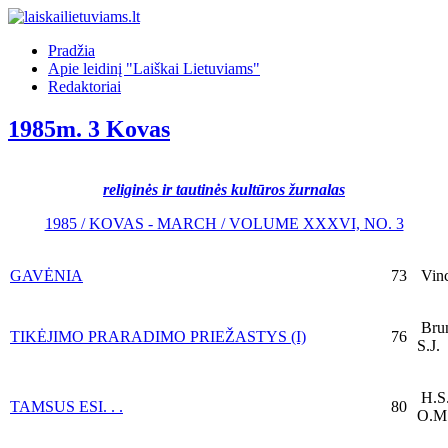
Pradžia
Apie leidinį "Laiškai Lietuviams"
Redaktoriai
1985m. 3 Kovas
religinės ir tautinės kultūros žurnalas
1985 / KOVAS - MARCH / VOLUME XXXVI, NO. 3
GAVĖNIA
73
Vinc
Brun
TIKĖJIMO PRARADIMO PRIEŽASTYS (I)
76
S.J.
H.S.
TAMSUS ESI. . .
80
O.M