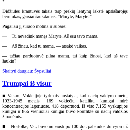
*
Didžiulės krautuvės takais tarp prekių lentynų lakstė apsiašarojęs
berniukas, garsiai šaukdamas: “Maryte, Maryte!”
Pagaliau jį surado motina ir subarė:
— Tu nevadink manęs Maryte. Aš esu tavo mama.
— Aš žinau, kad tu mama, — atsakė vaikas,
— tačiau parduotuvė pilna mamų, tai kaip žinosi, kad aš tave
šaukiu?
Skaityti daugiau: Šypsuliai
Trumpai iš visur
■ Vakarų Vokietijoje tyrimais nustatyta, kad nacių valdymo metu,
1933-1945 metais, 169 vokiečių katalikų kunigai mirė
koncentracijos lageriuose, 418 deportuoti. Iš viso 7.155 vyskupijos
kunigai ir 866 vienuoliai kunigai buvo konflikte su nacių valdžios
žmonėmis.
■ Norfolke, Va., buvo nubausti po 100 dol. pabaudos du vyrai už