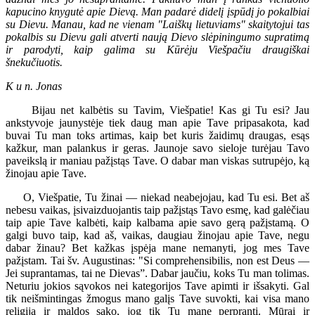
kapucino knygutė apie Dievą. Man padarė didelį įspūdį jo pokalbiai
su Dievu. Manau, kad ne vienam "Laiškų lietuviams" skaitytojui tas
pokalbis su Dievu gali atverti naują Dievo slėpiningumo supratimą
ir parodyti, kaip galima su Kūrėju Viešpačiu draugiškai
šnekučiuotis.
K u n. Jonas
Bijau net kalbėtis su Tavim, Viešpatie! Kas gi Tu esi? Jau
ankstyvoje jaunystėje tiek daug man apie Tave pripasakota, kad
buvai Tu man toks artimas, kaip bet kuris žaidimų draugas, esąs
kažkur, man palankus ir geras. Jaunoje savo sieloje turėjau Tavo
paveikslą ir maniau pažįstąs Tave. O dabar man viskas sutrupėjo, ką
žinojau apie Tave.
O, Viešpatie, Tu žinai — niekad neabejojau, kad Tu esi. Bet aš
nebesu vaikas, įsivaizduojantis taip pažįstąs Tavo esmę, kad galėčiau
taip apie Tave kalbėti, kaip kalbama apie savo gerą pažįstamą. O
galgi buvo taip, kad aš, vaikas, daugiau žinojau apie Tave, negu
dabar žinau? Bet kažkas įspėja mane nemanyti, jog mes Tave
pažįstam. Tai šv. Augustinas: "Si comprehensibilis, non est Deus —
Jei suprantamas, tai ne Dievas”. Dabar jaučiu, koks Tu man tolimas.
Neturiu jokios sąvokos nei kategorijos Tave apimti ir išsakyti. Gal
tik neišmintingas žmogus mano galįs Tave suvokti, kai visa mano
religija ir maldos sako, jog tik Tu mane perpranti. Mūrai ir