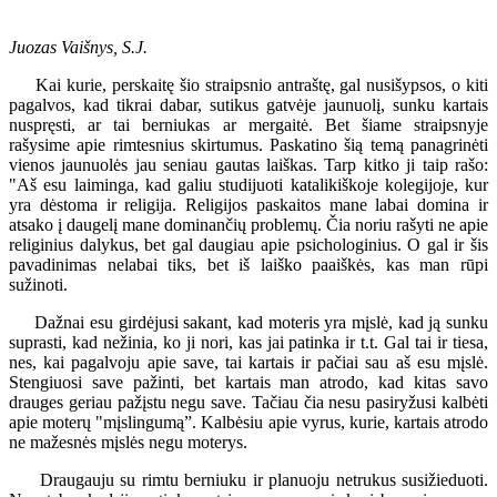
Juozas Vaišnys, S.J.
Kai kurie, perskaitę šio straipsnio antraštę, gal nusišypsos, o kiti
pagalvos, kad tikrai dabar, sutikus gatvėje jaunuolį, sunku kartais
nuspręsti, ar tai berniukas ar mergaitė. Bet šiame straipsnyje
rašysime apie rimtesnius skirtumus. Paskatino šią temą panagrinėti
vienos jaunuolės jau seniau gautas laiškas. Tarp kitko ji taip rašo:
"Aš esu laiminga, kad galiu studijuoti katalikiškoje kolegijoje, kur
yra dėstoma ir religija. Religijos paskaitos mane labai domina ir
atsako į daugelį mane dominančių problemų. Čia noriu rašyti ne apie
religinius dalykus, bet gal daugiau apie psichologinius. O gal ir šis
pavadinimas nelabai tiks, bet iš laiško paaiškės, kas man rūpi
sužinoti.
Dažnai esu girdėjusi sakant, kad moteris yra mįslė, kad ją sunku
suprasti, kad nežinia, ko ji nori, kas jai patinka ir t.t. Gal tai ir tiesa,
nes, kai pagalvoju apie save, tai kartais ir pačiai sau aš esu mįslė.
Stengiuosi save pažinti, bet kartais man atrodo, kad kitas savo
drauges geriau pažįstu negu save. Tačiau čia nesu pasiryžusi kalbėti
apie moterų "mįslingumą”. Kalbėsiu apie vyrus, kurie, kartais atrodo
ne mažesnės mįslės negu moterys.
Draugauju su rimtu berniuku ir planuoju netrukus susižieduoti.