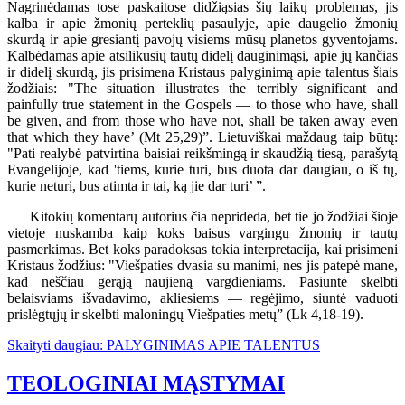
Nagrinėdamas tose paskaitose didžiąsias šių laikų problemas, jis
kalba ir apie žmonių perteklių pasaulyje, apie daugelio žmonių
skurdą ir apie gresiantį pavojų visiems mūsų planetos gyventojams.
Kalbėdamas apie atsilikusių tautų didelį dauginimąsi, apie jų kančias
ir didelį skurdą, jis prisimena Kristaus palyginimą apie talentus šiais
žodžiais: "The situation illustrates the terribly significant and
painfully true statement in the Gospels — to those who have, shall
be given, and from those who have not, shall be taken away even
that which they have’ (Mt 25,29)”. Lietuviškai maždaug taip būtų:
"Pati realybė patvirtina baisiai reikšmingą ir skaudžią tiesą, parašytą
Evangelijoje, kad 'tiems, kurie turi, bus duota dar daugiau, o iš tų,
kurie neturi, bus atimta ir tai, ką jie dar turi’ ”.
Kitokių komentarų autorius čia neprideda, bet tie jo žodžiai šioje
vietoje nuskamba kaip koks baisus vargingų žmonių ir tautų
pasmerkimas. Bet koks paradoksas tokia interpretacija, kai prisimeni
Kristaus žodžius: "Viešpaties dvasia su manimi, nes jis patepė mane,
kad neščiau gerąją naujieną vargdieniams. Pasiuntė skelbti
belaisviams išvadavimo, akliesiems — regėjimo, siuntė vaduoti
prislėgtųjų ir skelbti maloningų Viešpaties metų” (Lk 4,18-19).
Skaityti daugiau: PALYGINIMAS APIE TALENTUS
TEOLOGINIAI MĄSTYMAI