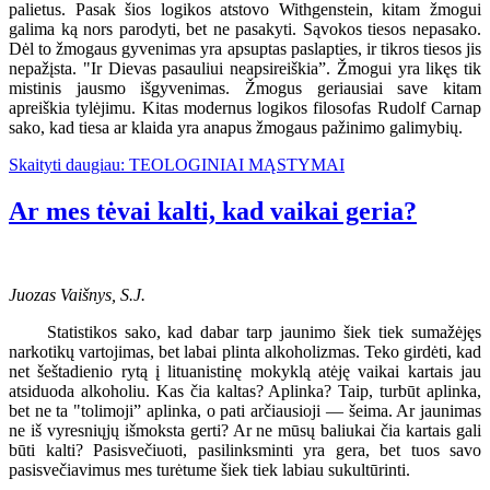
palietus. Pasak šios logikos atstovo Withgenstein, kitam žmogui
galima ką nors parodyti, bet ne pasakyti. Sąvokos tiesos nepasako.
Dėl to žmogaus gyvenimas yra apsuptas paslapties, ir tikros tiesos jis
nepažįsta. "Ir Dievas pasauliui neapsireiškia”. Žmogui yra likęs tik
mistinis jausmo išgyvenimas. Žmogus geriausiai save kitam
apreiškia tylėjimu. Kitas modernus logikos filosofas Rudolf Carnap
sako, kad tiesa ar klaida yra anapus žmogaus pažinimo galimybių.
Skaityti daugiau: TEOLOGINIAI MĄSTYMAI
Ar mes tėvai kalti, kad vaikai geria?
Juozas Vaišnys, S.J.
Statistikos sako, kad dabar tarp jaunimo šiek tiek sumažėjęs
narkotikų vartojimas, bet labai plinta alkoholizmas. Teko girdėti, kad
net šeštadienio rytą į lituanistinę mokyklą atėję vaikai kartais jau
atsiduoda alkoholiu. Kas čia kaltas? Aplinka? Taip, turbūt aplinka,
bet ne ta "tolimoji” aplinka, o pati arčiausioji — šeima. Ar jaunimas
ne iš vyresniųjų išmoksta gerti? Ar ne mūsų baliukai čia kartais gali
būti kalti? Pasisvečiuoti, pasilinksminti yra gera, bet tuos savo
pasisvečiavimus mes turėtume šiek tiek labiau sukultūrinti.