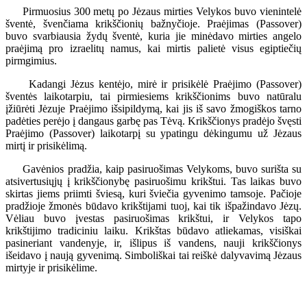
Pirmuosius 300 metų po Jėzaus mirties Velykos buvo vienintelė
šventė, švenčiama krikščionių bažnyčioje. Praėjimas (Passover)
buvo svarbiausia žydų šventė, kuria jie minėdavo mirties angelo
praėjimą pro izraelitų namus, kai mirtis palietė visus egiptiečių
pirmgimius.
Kadangi Jėzus kentėjo, mirė ir prisikėlė Praėjimo (Passover)
šventės laikotarpiu, tai pirmiesiems krikščionims buvo natūralu
įžiūrėti Jėzuje Praėjimo išsipildymą, kai jis iš savo žmogiškos tarno
padėties perėjo į dangaus garbę pas Tėvą. Krikščionys pradėjo švęsti
Praėjimo (Passover) laikotarpį su ypatingu dėkingumu už Jėzaus
mirtį ir prisikėlimą.
Gavėnios pradžia, kaip pasiruošimas Velykoms, buvo surišta su
atsivertusiųjų į krikščionybę pasiruošimu krikštui. Tas laikas buvo
skirtas jiems priimti šviesą, kuri šviečia gyvenimo tamsoje. Pačioje
pradžioje žmonės būdavo krikštijami tuoj, kai tik išpažindavo Jėzų.
Vėliau buvo įvestas pasiruošimas krikštui, ir Velykos tapo
krikštijimo tradiciniu laiku. Krikštas būdavo atliekamas, visiškai
pasineriant vandenyje, ir, išlipus iš vandens, nauji krikščionys
išeidavo į naują gyvenimą. Simboliškai tai reiškė dalyvavimą Jėzaus
mirtyje ir prisikėlime.