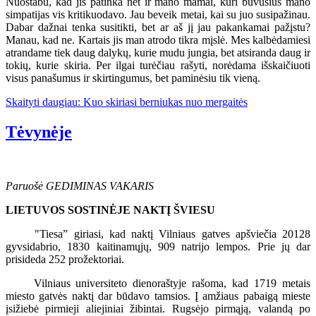
Nuostabu, kad jis patinka net ir mano mamai, kuri buvusius mano
simpatijas vis kritikuodavo. Jau beveik metai, kai su juo susipažinau.
Dabar dažnai tenka susitikti, bet ar aš jį jau pakankamai pažįstu?
Manau, kad ne. Kartais jis man atrodo tikra mįslė. Mes kalbėdamiesi
atrandame tiek daug dalykų, kurie mudu jungia, bet atsiranda daug ir
tokių, kurie skiria. Per ilgai turėčiau rašyti, norėdama išskaičiuoti
visus panašumus ir skirtingumus, bet paminėsiu tik vieną.
Skaityti daugiau: Kuo skiriasi berniukas nuo mergaitės
Tėvynėje
Paruošė GEDIMINAS VAKARIS
LIETUVOS SOSTINĖJE NAKTĮ ŠVIESU
"Tiesa” giriasi, kad naktį Vilniaus gatves apšviečia 20128
gyvsidabrio, 1830 kaitinamųjų, 909 natrijo lempos. Prie jų dar
prisideda 252 prožektoriai.
Vilniaus universiteto dienoraštyje rašoma, kad 1719 metais
miesto gatvės naktį dar būdavo tamsios. Į amžiaus pabaigą mieste
įsižiebė pirmieji aliejiniai žibintai. Rugsėjo pirmąją, valandą po