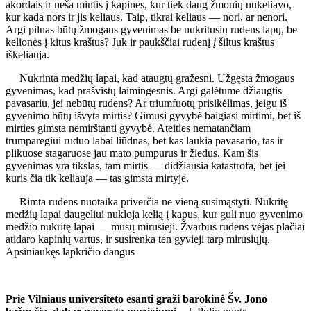
akordais ir neša mintis į kapines, kur tiek daug žmonių nukeliavo,
kur kada nors ir jis keliaus. Taip, tikrai keliaus — nori, ar nenori.
Argi pilnas būtų žmogaus gyvenimas be nukritusių rudens lapų, be
kelionės į kitus kraštus? Juk ir paukščiai rudenį
į
šiltus kraštus
iškeliauja.
Nukrinta medžių lapai, kad ataugtų gražesni. Užgęsta žmogaus
gyvenimas, kad prašvistų laimingesnis. Argi galėtume džiaugtis
pavasariu, jei nebūtų rudens? Ar triumfuotų prisikėlimas, jeigu iš
gyvenimo būtų išvyta mirtis? Gimusi gyvybė baigiasi mirtimi, bet iš
mirties gimsta nemirštanti gyvybė. Ateities nematančiam
trumparegiui ruduo labai liūdnas, bet kas laukia pavasario, tas ir
plikuose stagaruose jau mato pumpurus ir žiedus. Kam šis
gyvenimas yra tikslas, tam mirtis — didžiausia katastrofa, bet jei
kuris čia tik keliauja — tas gimsta mirtyje.
Rimta rudens nuotaika priverčia ne vieną susimąstyti. Nukritę
medžių lapai daugeliui nukloja kelią į kapus, kur guli nuo gyvenimo
medžio nukritę lapai — mūsų mirusieji. Žvarbus rudens vėjas plačiai
atidaro kapinių vartus, ir susirenka ten gyvieji tarp mirusiųjų.
Apsiniaukęs lapkričio dangus
Prie Vilniaus universiteto esanti graži barokinė Šv. Jono