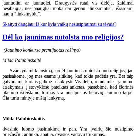
jaunuoliui ar jaunuolei. Draugystės ratai vis didėja, žaidimai
nesibaigia, nes paaugliai moka dar geriau "linksmintis”, išrasdami
naujų "linksmybių”.
Skaityti daugiau: Iš kur kyla vaikų nesusipratimai su tėvais?
Dėl ko jaunimas nutolsta nuo religijos?
(Jaunimo konkurse premijuotas rašinys)
Milda Palubinskaitė
Svarstydami klausimą, kodėl jaunimas nutolsta nuo religijos, jau
pasisakome, jog mes esame įsitikinę, kad tokia padėtis yra. Bet taip
galvodami, kartais galime ir suklysti. Vis dėlto, remdamiesi jaunimo
atsakymais į stovyklose pateiktas anketas, pastebime, kad išorinės
tikėjimo išreiškimo formos yra nusilpusios lietuvių jaunimo tarpe.
Čia turiu mintyje mišių lankymą,
Milda Palubinskaitė.
dvasinio luomo pasirinkimą ir pan. Yra įvairių šio nusilpimo
priežasčių: aplinka, apatija, dvasios vadovų trūkumas.