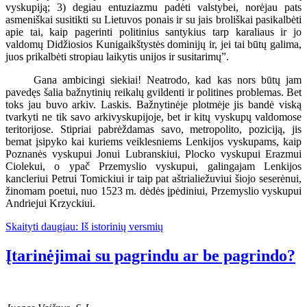
vyskupiją; 3) degiau entuziazmu padėti valstybei, norėjau pats
asmeniškai susitikti su Lietuvos ponais ir su jais broliškai pasikalbėti
apie tai, kaip pagerinti politinius santykius tarp karaliaus ir jo
valdomų Didžiosios Kunigaikštystės dominijų ir, jei tai būtų galima,
juos prikalbėti stropiau laikytis unijos ir susitarimų”.
Gana ambicingi siekiai! Neatrodo, kad kas nors būtų jam
pavedęs šalia bažnytinių reikalų gvildenti ir politines problemas. Bet
toks jau buvo arkiv. Laskis. Bažnytinėje plotmėje jis bandė viską
tvarkyti ne tik savo arkivyskupijoje, bet ir kitų vyskupų valdomose
teritorijose. Stipriai pabrėždamas savo, metropolito, poziciją, jis
bemat įsipyko kai kuriems veiklesniems Lenkijos vyskupams, kaip
Poznanės vyskupui Jonui Lubranskiui, Plocko vyskupui Erazmui
Ciolekui, o ypač Przemyslio vyskupui, galingajam Lenkijos
kancleriui Petrui Tomickiui ir taip pat aštrialiežuviui šiojo seserėnui,
žinomam poetui, nuo 1523 m. dėdės įpėdiniui, Przemyslio vyskupui
Andriejui Krzyckiui.
Skaityti daugiau: Iš istorinių versmių
Įtarinėjimai su pagrindu ar be pagrindo?