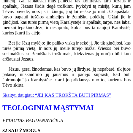
minčių. Gal labiausiai mus paliečia tas kontrastas tarp Jėzaus ir
apaštalų. Jėzaus širdis degė troškimu įvykdyti tą misiją, kurią jam
Tėvas pavedė, nors jis ir žinojo, jog tai reiškė jo mirtį. O apaštalai
buvo pagauti tuščios ambicijos ir žemiškų polėkių. Užtai jie ir
ginčijosi, kas turės pirmą vietą Karalystėje ir apaštalų tarpe, nes labai
menkai tepažino Jėzų ir nesuprato, kokia bus ta naujoji Karalystė,
kurios įkurti jis atėjo.
Bet jie Jėzų mylėjo; jie paliko viską ir sekė jį. Jie tik ginčijosi, kas
turės pirmą vietą. Ir nors jų meilė turėjo mažai šviesos bei buvo
susimaišiusi su žemiškais troškimais, kiekvienas jų norėjo būti kuo
arčiausiai Jėzaus.
Jėzus, gerai žinodamas, kas buvo jų širdyse, jų nepabarė, tik juos
pataisė, nuskaidrino jų jausmus ir padėjo suprasti, kad būti
"pirmuoju” jo Karalystėje ir arti jo priklausys nuo to, kuriems bus
Tėvo skirta.
Skaityti daugiau: “JEI KAS TROKŠTA BŪTI PIRMAS”
TEOLOGINIAI MĄSTYMAI
VYTAUTAS BAGDANAVIČIUS
32 SAU ŽMOGUS