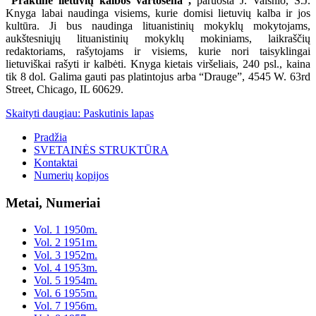
“Praktinė lietuvių kalbos vartosena”,
paruošta J. Vaišnio, S.J.
Knyga labai naudinga visiems, kurie domisi lietuvių kalba ir jos
kultūra. Ji bus naudinga lituanistinių mokyklų mokytojams,
aukštesniųjų lituanistinių mokyklų mokiniams, laikraščių
redaktoriams, rašytojams ir visiems, kurie nori taisyklingai
lietuviškai rašyti ir kalbėti. Knyga kietais viršeliais, 240 psl., kaina
tik 8 dol. Galima gauti pas platintojus arba “Drauge”, 4545 W. 63rd
Street, Chicago, IL 60629.
Skaityti daugiau: Paskutinis lapas
Pradžia
SVETAINĖS STRUKTŪRA
Kontaktai
Numerių kopijos
Metai, Numeriai
Vol. 1 1950m.
Vol. 2 1951m.
Vol. 3 1952m.
Vol. 4 1953m.
Vol. 5 1954m.
Vol. 6 1955m.
Vol. 7 1956m.