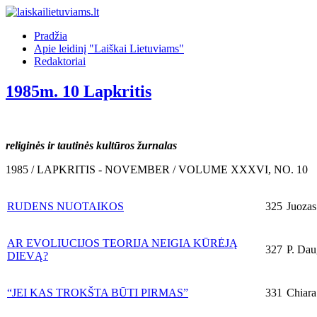
Pradžia
Apie leidinį "Laiškai Lietuviams"
Redaktoriai
1985m. 10 Lapkritis
religinės ir tautinės kultūros žurnalas
1985 / LAPKRITIS - NOVEMBER / VOLUME XXXVI, NO. 10
RUDENS NUOTAIKOS
325
Juozas 
AR EVOLIUCIJOS TEORIJA NEIGIA KŪRĖJĄ
327
P. Daug
DIEVĄ?
“JEI KAS TROKŠTA BŪTI PIRMAS”
331
Chiara