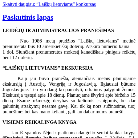
Skaityti daugiau: “Laiškų lietuviams” konkursas
Paskutinis lapas
LEIDĖJŲ IR ADMINISTRACIJOS PRANEŠIMAS
Nuo 1986 metų pradžios “Laiškų lietuviams” metinė
prenumerata bus 10 amerikietiškų dolerių. Atskiro numerio kaina —
1 dol. Siunčiant prenumeratos mokestį kanadiškais pinigais reikėtų
bent 12 dolerių.
“LAIŠKŲ LIETUVIAMS” EKSKURSIJA
Kaip jau buvo pranešta, ateinančiais metais planuojame
ekskursiją į Austriją, Vengriją ir Jugoslaviją. Ilgiausiai būtume
Jugoslavijoje. Ten yra daug ko pamatyti, o kainos palyginti žemos.
Ekskursija tęstųsi apie 18 dienų. Planuojame išvykti apie birželio 15
dieną. Esame užmezgę derybas su keliomis įstaigomis, bet dar
galutinių atsakymų nesame gavę. Kai tik ką nors sužinosime, tuoj
pranešime; bet kas mano keliauti, gali jau dabar mums pranešti.
VISIEMS REIKALINGA KNYGA
Jau iš spaudos išėjo ir platinama daugelio seniai laukta knyga