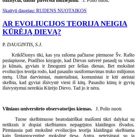
bažnyčia, dabar paversta muziejumi.
J. Polio nuotr.
Skaityti daugiau: RUDENS NUOTAIKOS
AR EVOLIUCIJOS TEORIJA NEIGIA
KŪRĖJĄ DIEVĄ?
P.
DAUGINTIS, S.J.
Krikščionys tiki, kas yra rašoma pačiuose pirmuose Šv. Rašto
puslapiuose, Pradžios knygoje, kad Dievas sutvėrė pasaulį su visais
jo kūnais, gyviais ir žmogumi per šešias dienas. Bet mokslinė
evoliucijos teorija rodo, kad pasaulio susiformavimas truko milijonus
metų. Užtat darvinistai, materialistai, komunistai ir kiti ateistai
skelbia, kad gyviai išsivystė vieni iš kitų. Pasaulio kūnų ir gyvių
išsivystymui nereikia Kūrėjo Dievo. Tad jo ir nėra.
Vilniaus universiteto observatorijos kiemas.
J. Polio nuotr.
Tuose skelbimuose beatodairiškai maišomi tikri dalykai su
netikrais ir drąsiai skelbiamos nepagrįstos klaidingos išvados.
Pirmiausia pati mokslinė evoliucijos teorija klaidingai skelbiama
kaip šimtaprocentinė mokslinė tiesa. Antra, neteisingai su ja