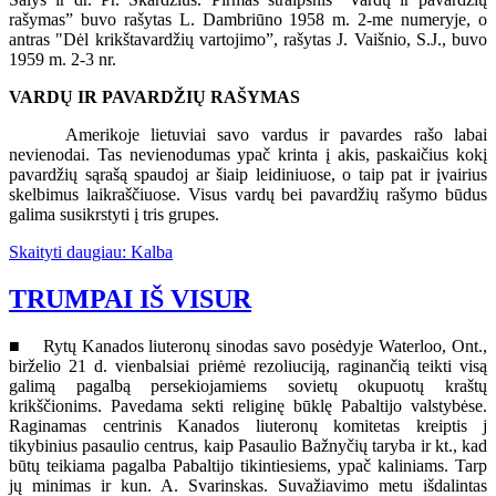
rašymas” buvo rašytas L. Dambriūno 1958 m. 2-me numeryje, o
antras "Dėl krikštavardžių vartojimo”, rašytas J. Vaišnio, S.J., buvo
1959 m. 2-3 nr.
VARDŲ IR PAVARDŽIŲ RAŠYMAS
Amerikoje lietuviai savo vardus ir pavardes rašo labai
nevienodai. Tas nevienodumas ypač krinta į akis, paskaičius kokį
pavardžių sąrašą spaudoj ar šiaip leidiniuose, o taip pat ir įvairius
skelbimus laikraščiuose. Visus vardų bei pavardžių rašymo būdus
galima susikrstyti į tris grupes.
Skaityti daugiau: Kalba
TRUMPAI IŠ VISUR
■ Rytų Kanados liuteronų sinodas savo posėdyje Waterloo, Ont.,
birželio 21 d. vienbalsiai priėmė rezoliuciją, raginančią teikti visą
galimą pagalbą persekiojamiems sovietų okupuotų kraštų
krikščionims. Pavedama sekti religinę būklę Pabaltijo valstybėse.
Raginamas centrinis Kanados liuteronų komitetas kreiptis j
tikybinius pasaulio centrus, kaip Pasaulio Bažnyčių taryba ir kt., kad
būtų teikiama pagalba Pabaltijo tikintiesiems, ypač kaliniams. Tarp
jų minimas ir kun. A. Svarinskas. Suvažiavimo metu išdalintas