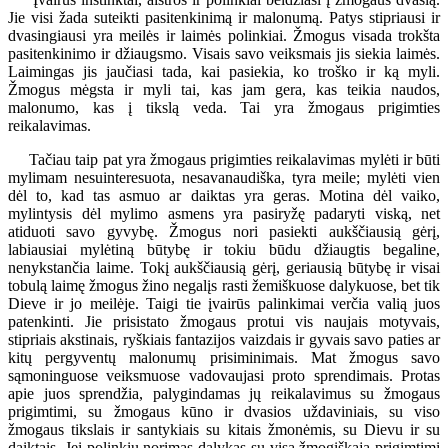
Jie visi žada suteikti pasitenkinimą ir malonumą. Patys stipriausi ir
dvasingiausi yra meilės ir laimės polinkiai. Žmogus visada trokšta
pasitenkinimo ir džiaugsmo. Visais savo veiksmais jis siekia laimės.
Laimingas jis jaučiasi tada, kai pasiekia, ko troško ir ką myli.
Žmogus mėgsta ir myli tai, kas jam gera, kas teikia naudos,
malonumo, kas į tikslą veda. Tai yra žmogaus prigimties
reikalavimas.
Tačiau taip pat yra žmogaus prigimties reikalavimas mylėti ir būti
mylimam nesuinteresuota, nesavanaudiška, tyra meile; mylėti vien
dėl to, kad tas asmuo ar daiktas yra geras. Motina dėl vaiko,
mylintysis dėl mylimo asmens yra pasiryžę padaryti viską, net
atiduoti savo gyvybę. Žmogus nori pasiekti aukščiausią gėrį,
labiausiai mylėtiną būtybę ir tokiu būdu džiaugtis begaline,
nenykstančia laime. Tokį aukščiausią gėrį, geriausią būtybę ir visai
tobulą laimę žmogus žino negalįs rasti žemiškuose dalykuose, bet tik
Dieve ir jo meilėje. Taigi tie įvairūs palinkimai verčia valią juos
patenkinti. Jie prisistato žmogaus protui vis naujais motyvais,
stipriais akstinais, ryškiais fantazijos vaizdais ir gyvais savo paties ar
kitų pergyventų malonumų prisiminimais. Mat žmogus savo
sąmoninguose veiksmuose vadovaujasi proto sprendimais. Protas
apie juos sprendžia, palygindamas jų reikalavimus su žmogaus
prigimtimi, su žmogaus kūno ir dvasios uždaviniais, su viso
žmogaus tikslais ir santykiais su kitais žmonėmis, su Dievu ir su
daiktais. Jei polinkių norimas dalykas su visa žmogiškąja prigimtimi