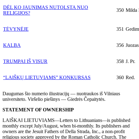
DĖL KO JAUNIMAS NUTOLSTA NUO
350
Milda 
RELIGIJOS?
TĖVYNĖJE
351
Gedimi
KALBA
356
Juozas 
TRUMPAI IŠ VISUR
358
J. Pr.
“LAIŠKŲ LIETUVIAMS” KONKURSAS
360
Red.
Daugumas šio numerio iliustracijų — nuotraukos iš Vilniaus
universiteto. Viršelio piešinys — Giedrės Čepaitytės.
STATEMENT OF OWNERSHIP
LAIŠKAI LIETUVIAMS—Letters to Lithuanians—is published
monthly except July/August, when bi-monthly. Its publishers and
owners are the Jesuit Fathers of Della Strada, Inc., a non-profit
religious society approved by the Roman Catholic Church. The