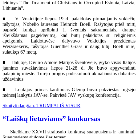
leidinys “The Treatment of Christians in Occupied Estonia, Latvia,
Lithuania”.
■ V. Vokietijoje liepos 19 d. palaidotas pirmaujantis vokiečių
rašytojas, Nobelio laureatas Heinrich Boell. Rašytojas prieš mirtį
paprašė kunigą aprūpinti jį šventais sakramentais, drauge
išreikšdamas pageidavimą, kad būtų palaidotas su religinėmis
apeigomis. Laidotuvėse dalyvavo Vokietijos prezidentas
Weizsaekeris, rašytojas Guenther Grass ir daug kitų. Boell mirė,
sulaukęs 67 metų.
■ Italijoje, Divino Amore Marijos šventovėje, įvyko visos Italijos
jaunimo suvažiavimas liepos 21-28 d. Jie buvo apgyvendinti
palapinių mieste. Turėjo progos padiskutuoti aktualiausius dabarties
uždavinius.
■ Lenkijos primas kardinolas Glemp buvo pakviestas rugsėjo
mėnesį lankytis JAV-se. Pakvietė JAV vyskupų konferencija.
Skaityti daugiau: TRUMPAI IŠ VISUR
“Laiškų lietuviams” konkursas
Skelbiame XXVII straipsnio konkursą suaugusiems ir jaunimui.
Suaugusiems siūlome šias temas: