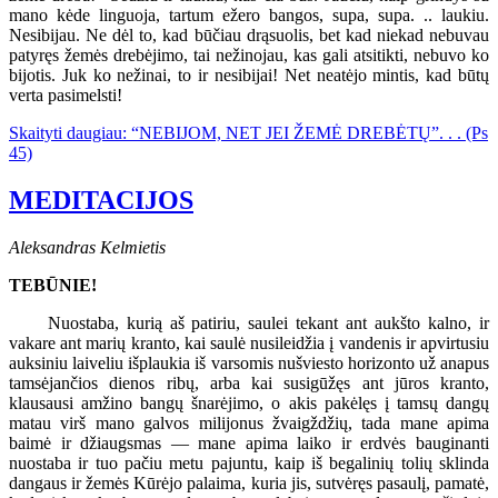
mano kėde linguoja, tartum ežero bangos, supa, supa. .. laukiu.
Nesibijau. Ne dėl to, kad būčiau drąsuolis, bet kad niekad nebuvau
patyręs žemės drebėjimo, tai nežinojau, kas gali atsitikti, nebuvo ko
bijotis. Juk ko nežinai, to ir nesibijai! Net neatėjo mintis, kad būtų
verta pasimelsti!
Skaityti daugiau: “NEBIJOM, NET JEI ŽEMĖ DREBĖTŲ”. . . (Ps
45)
MEDITACIJOS
Aleksandras Kelmietis
TEBŪNIE!
Nuostaba, kurią aš patiriu, saulei tekant ant aukšto kalno, ir
vakare ant marių kranto, kai saulė nusileidžia į vandenis ir apvirtusiu
auksiniu laiveliu išplaukia iš varsomis nušviesto horizonto už anapus
tamsėjančios dienos ribų, arba kai susigūžęs ant jūros kranto,
klausausi amžino bangų šnarėjimo, o akis pakėlęs į tamsų dangų
matau virš mano galvos milijonus žvaigždžių, tada mane apima
baimė ir džiaugsmas — mane apima laiko ir erdvės bauginanti
nuostaba ir tuo pačiu metu pajuntu, kaip iš begalinių tolių sklinda
dangaus ir žemės Kūrėjo palaima, kuria jis, sutvėręs pasaulį, pamatė,