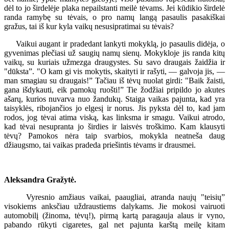
dėl to jo širdelėje plaka nepailstanti meilė tėvams. Jei kūdikio širdelė
randa ramybę su tėvais, o pro namų langą pasaulis pasakiškai
gražus, tai iš kur kyla vaikų nesusipratimai su tėvais?
Vaikui augant ir pradedant lankyti mokyklą, jo pasaulis didėja, o
gyvenimas plečiasi už saugių namų sienų. Mokykloje jis randa kitų
vaikų, su kuriais užmezga draugystes. Su savo draugais žaidžia ir
"dūksta”. "O kam gi vis mokytis, skaityti ir rašyti, — galvoja jis, —
man smagiau su draugais!” Tačiau iš tėvų nuolat girdi: "Baik žaisti,
gana išdykauti, eik pamokų ruošti!” Tie žodžiai pripildo jo akutes
ašarų, kurios nuvarva nuo žandukų. Staiga vaikas pajunta, kad yra
taisyklės, ribojančios jo elgesį ir norus. Jis pyksta dėl to, kad jam
rodos, jog tėvai atima viską, kas linksma ir smagu. Vaikui atrodo,
kad tėvai nesupranta jo širdies ir laisvės troškimo. Kam klausyti
tėvų? Pamokos nėra taip svarbios, mokykla neatneša daug
džiaugsmo, tai vaikas pradeda priešintis tėvams ir drausmei.
Aleksandra Gražytė.
Vyresnio amžiaus vaikai, paaugliai, atranda naujų "teisių”
visokiems anksčiau uždraustiems dalykams. Jie mokosi vairuoti
automobilį (žinoma, tėvų!), pirmą kartą paragauja alaus ir vyno,
pabando rūkyti cigaretes, gal net pajunta karštą meilę kitam