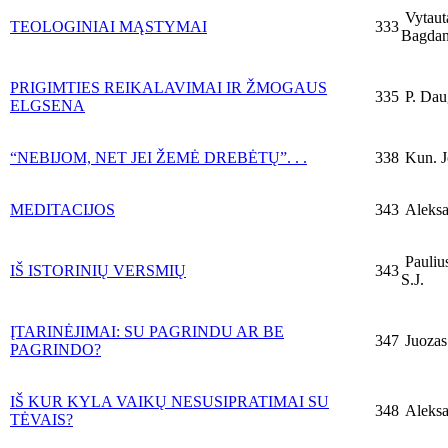
Vytaut
TEOLOGINIAI MĄSTYMAI
333
Bagdan
PRIGIMTIES REIKALAVIMAI IR ŽMOGAUS
335
P. Daug
ELGSENA
“NEBIJOM, NET JEI ŽEMĖ DREBĖTŲ”. . .
338
Kun. J
MEDITACIJOS
343
Aleksa
Pauliu
IŠ ISTORINIŲ VERSMIŲ
343
S.J.
ĮTARINĖJIMAI: SU PAGRINDU AR BE
347
Juozas 
PAGRINDO?
IŠ KUR KYLA VAIKŲ NESUSIPRATIMAI SU
348
Aleksa
TĖVAIS?