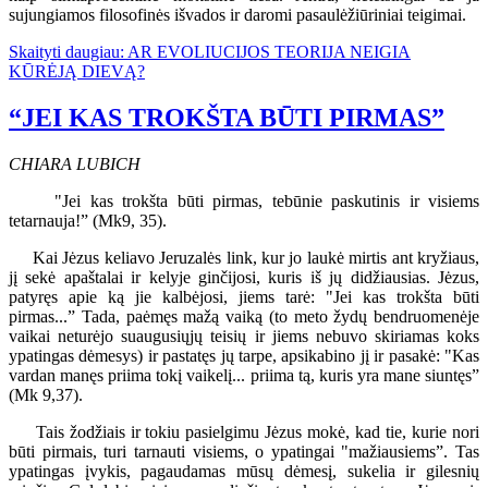
sujungiamos filosofinės išvados ir daromi pasaulėžiūriniai teigimai.
Skaityti daugiau: AR EVOLIUCIJOS TEORIJA NEIGIA
KŪRĖJĄ DIEVĄ?
“JEI KAS TROKŠTA BŪTI PIRMAS”
CHIARA LUBICH
"Jei kas trokšta būti pirmas, tebūnie paskutinis ir visiems
tetarnauja!” (Mk9, 35).
Kai Jėzus keliavo Jeruzalės link, kur jo laukė mirtis ant kryžiaus,
jį sekė apaštalai ir kelyje ginčijosi, kuris iš jų didžiausias. Jėzus,
patyręs apie ką jie kalbėjosi, jiems tarė: "Jei kas trokšta būti
pirmas...” Tada, paėmęs mažą vaiką (to meto žydų bendruomenėje
vaikai neturėjo suaugusiųjų teisių ir jiems nebuvo skiriamas koks
ypatingas dėmesys) ir pastatęs jų tarpe, apsikabino jį ir pasakė: "Kas
vardan manęs priima tokį vaikelį... priima tą, kuris yra mane siuntęs”
(Mk 9,37).
Tais žodžiais ir tokiu pasielgimu Jėzus mokė, kad tie, kurie nori
būti pirmais, turi tarnauti visiems, o ypatingai "mažiausiems”. Tas
ypatingas įvykis, pagaudamas mūsų dėmesį, sukelia ir gilesnių