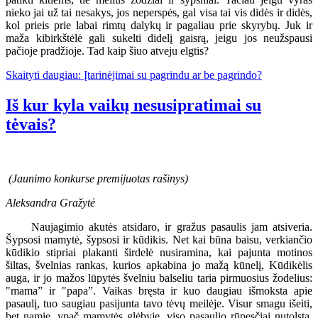
nieko jai už tai nesakys, jos neperspės, gal visa tai vis didės ir didės,
kol prieis prie labai rimtų dalykų ir pagaliau prie skyrybų. Juk ir
maža kibirkštėlė gali sukelti didelį gaisrą, jeigu jos neužspausi
pačioje pradžioje. Tad kaip šiuo atveju elgtis?
Skaityti daugiau: Įtarinėjimai su pagrindu ar be pagrindo?
Iš kur kyla vaikų nesusipratimai su
tėvais?
(Jaunimo konkurse premijuotas rašinys)
Aleksandra Gražytė
Naujagimio akutės atsidaro, ir gražus pasaulis jam atsiveria.
Šypsosi mamytė, šypsosi ir kūdikis. Net kai būna baisu, verkiančio
kūdikio stipriai plakanti širdelė nusiramina, kai pajunta motinos
šiltas, švelnias rankas, kurios apkabina jo mažą kūnelį, Kūdikėlis
auga, ir jo mažos lūpytės švelniu balseliu taria pirmuosius žodelius:
"mama” ir "papa”. Vaikas bręsta ir kuo daugiau išmoksta apie
pasaulį, tuo saugiau pasijunta tavo tėvų meilėje. Visur smagu išeiti,
bet namie, ypač mamytės glėbyje, viso pasaulio rūpesčiai nutolsta,