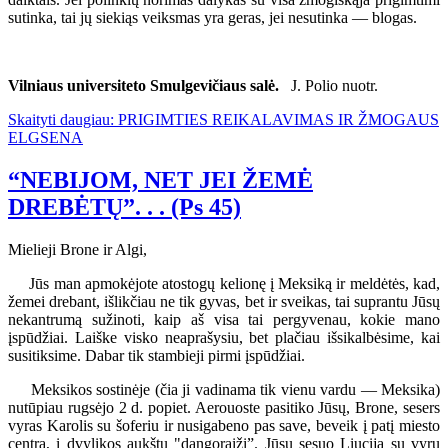
sutinka, tai jų siekiąs veiksmas yra geras, jei nesutinka — blogas.
Vilniaus universiteto Smulgevičiaus salė.
J. Polio nuotr.
Skaityti daugiau: PRIGIMTIES REIKALAVIMAS IR ŽMOGAUS
ELGSENA
“NEBIJOM, NET JEI ŽEMĖ
DREBĖTŲ”. . . (Ps 45)
Mielieji Brone ir Algi,
Jūs man apmokėjote atostogų kelionę į Meksiką ir meldėtės, kad,
žemei drebant, išlikčiau ne tik gyvas, bet ir sveikas, tai suprantu Jūsų
nekantrumą sužinoti, kaip aš visa tai pergyvenau, kokie mano
įspūdžiai. Laiške visko neaprašysiu, bet plačiau išsikalbėsime, kai
susitiksime. Dabar tik stambieji pirmi įspūdžiai.
Meksikos sostinėje (čia ji vadinama tik vienu vardu — Meksika)
nutūpiau rugsėjo 2 d. popiet. Aerouoste pasitiko Jūsų, Brone, sesers
vyras Karolis su šoferiu ir nusigabeno pas save, beveik į patį miesto
centrą, į dvylikos aukštų "dangoraižį”. Jūsų sesuo Liucija su vyru