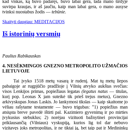
kad viskas, ką buvo padaręs, buvo labai gera, tada mano širdyje
suvirpa kraujas, ir aš jaučiu, kaip man labai gera, o mano ausyse
tvinksi nuostabus žodis —
tebūnie.
Skaityti daugiau: MEDITACIJOS
Iš istorinių versmių
Paulius Rabikauskas
4. NESĖKMINGOS GNEZNO METROPOLITO UŽMAČIOS
LIETUVOJE
Tai įvyko 1518 metų vasarą ir rudenį. Mat tų metų liepos
pabaigoje ar rugpjūčio pradžioje į Vilnių atvyko aukštas svečias:
visos Lenkijos primas, popiežiaus legatas
(legatus natus
— titulas,
kurį pop. Leonas X jam suteikė tik prieš trejus metus), Gnezno
arkivyskupas Jonas Laskis. Jo lankymosi tikslas — kaip skaitome jo
vėliau rašytame testamente — buvo trigubas: ”1) popiežius man
atsiųsta breve pavedė ištirti pal. Kazimiero gyvenimą ir po mirties
įvykusius stebuklus; 2) norėjau vizituoti bažnytinei provincijai
priklausančią (Vilniaus) vyskupiją, kurios lig tol dar nebuvo
vizitavęs joks metropolitas, ir ne tiktai ją, bet taip pat ir Medininkų