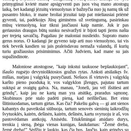
primygtinai kvietė mane apsigyventi pas juos visą mano atostogų
laiką, bet kadangi jėzuitų vienuolynas ir bažnyčia nuo jų namų tik už
pusantro bloko, ir mane broliai jėzuitai taip pat mieliausiai priėmė
gyventi, tai, padėkojęs Jūsų giminėms už svetingumą, pasirinkau
mūsų vienuolyną, kur tikrai jaučiausi kaip namie. Juk ir pas
geriausius draugus būtų sunku nesivaržyti ir bijoti tapti jiems našta
per trejetą savaičių. Pagaliau jie maloniai nusileido. Suprato mano
gerus norus. O kadangi jie gyveno taip arti nuo vienuolyno, tai vis
tiek beveik kasdien su jais praleisdavau nemaža valandų, iš kurių
turiu gražiausius prisiminimus. Ačiū Judviem, kad mane su jais
supažindinote.
Maloniose atostogose, "kaip inkstui taukuose beplaukiojant”,
išaušo rugsėjo devynioliktosios gražus rytas. Anksti atsilaikęs šv.
mišias, nuėjau į valgyklą pusryčiauti. Nešuos iš virtuvės į valgyklą
karšto pieno puoduką ir, vos valgyklon įžengęs, pajutau tartum
suktųsi ar svaigtų galva. Na, manau, "Joneli, jau vėl išsitiesi ant
grindų”, kaip jau ne kartą man yra atsitikę, praradus sąmonę.
Skubinuos prie stalo padėti pieną, kad neišliečiau. Bet einu
šlitiniuodamas, tartum girtas. Kas čia? Pakeliu galvą — gi ant sienos
kabantys du paveikslai siūbuoja, tartum senovės sieninių laikrodžių
švytuoklės, kairėn, dešinėn, kairėn, dešinėn, kartu svyruoju ir aš, vos
pastovėdamas antkojų. Atsisėdu. Triukšmingai atsidaro durys,
trenkia į sieną, įbėga vienas kunigas, šaukdamas: "Žemė dreba,
žemė dreba!” Sėdžiu ir laukiu, kas čia bus. Jaučiu, kaip grindys su