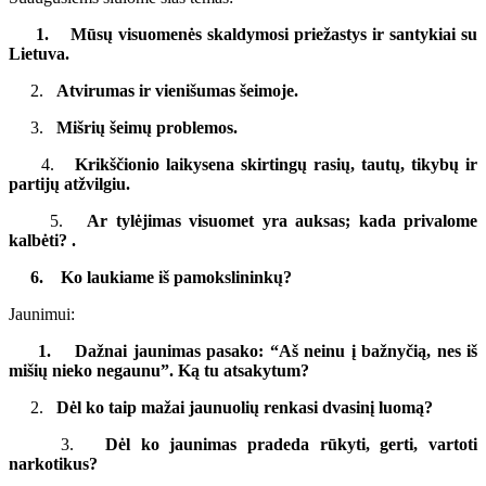
1. Mūsų visuomenės skaldymosi priežastys ir santykiai su
Lietuva.
2.
Atvirumas ir vienišumas šeimoje.
3.
Mišrių šeimų problemos.
4.
Krikščionio laikysena skirtingų rasių, tautų, tikybų ir
partijų atžvilgiu.
5.
Ar tylėjimas visuomet yra auksas; kada privalome
kalbėti? .
6. Ko laukiame iš pamokslininkų?
Jaunimui:
1. Dažnai jaunimas pasako: “Aš neinu į bažnyčią, nes iš
mišių nieko negaunu”. Ką tu atsakytum?
2.
Dėl ko taip mažai jaunuolių renkasi dvasinį luomą?
3.
Dėl ko jaunimas pradeda rūkyti, gerti, vartoti
narkotikus?