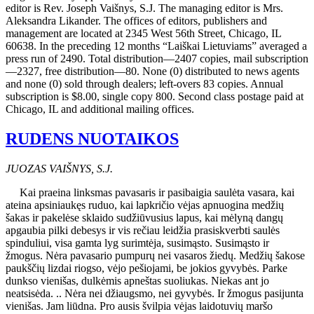
editor is Rev. Joseph Vaišnys, S.J. The managing editor is Mrs.
Aleksandra Likander. The offices of editors, publishers and
management are located at 2345 West 56th Street, Chicago, IL
60638. In the preceding 12 months “Laiškai Lietuviams” averaged a
press run of 2490. Total distribution—2407 copies, mail subscription
—2327, free distribution—80. None (0) distributed to news agents
and none (0) sold through dealers; left-overs 83 copies. Annual
subscription is $8.00, single copy 800. Second class postage paid at
Chicago, IL and additional mailing offices.
RUDENS NUOTAIKOS
JUOZAS VAIŠNYS, S.J.
Kai praeina linksmas pavasaris ir pasibaigia saulėta vasara, kai
ateina apsiniaukęs ruduo, kai lapkričio vėjas apnuogina medžių
šakas ir pakelėse sklaido sudžiūvusius lapus, kai mėlyną dangų
apgaubia pilki debesys ir vis rečiau leidžia prasiskverbti saulės
spinduliui, visa gamta lyg surimtėja, susimąsto. Susimąsto ir
žmogus. Nėra pavasario pumpurų nei vasaros žiedų. Medžių šakose
paukščių lizdai riogso, vėjo pešiojami, be jokios gyvybės. Parke
dunkso vienišas, dulkėmis apneštas suoliukas. Niekas ant jo
neatsisėda. .. Nėra nei džiaugsmo, nei gyvybės. Ir žmogus pasijunta
vienišas. Jam liūdna. Pro ausis švilpia vėjas laidotuvių maršo