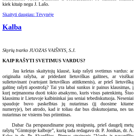
kiek kitaip negu J. Lašo.
Skaityti daugiau: Tėvynėje
Kalba
Skyrių tvarko JUOZAS VAIŠNYS, S.J.
KAIP RAŠYTI SVETIMUS VARDUS?
Jau keletas skaitytojų klausė, kaip rašyti svetimus vardus: ar
originalia rašyba, ar pridedant lietuviškas galūnes, ar visiškai
sulietuvinant (vartojant lietuviškus atitikmenis), ar prieš lietuvišką
galūnę rašyti apostrofą? Tai yra labai sunkus ir painus klausimas, į
kurį neįmanoma duoti tokio atsakymo, kuris visus patenkintų. Šiuo
klausimu ir Lietuvoje kalbininkai jau seniai tebediskutuoja. Neseniai
spaudoje buvo paskelbtas jų nutarimas (jį duosime kitame
numeryje), bet atrodo, kad ir toliau dar bus diskutuojama, nes tas
nutarimas ne visiems bus priimtinas.
Dabar čia perspausdiname porą straipsnių, prieš daugelį metų
rašytų "Gimtojoje kalboje”, kurią tada redagavo dr. P. Jonikas, dr. A.
Salys ir dr. Pr. Skardžius. Pirmas straipsnis "Vardų ir pavardžių