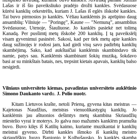
Lašas ir iš šio paveiksliuko pradėjo drožti kankles. Svėdasuose
kūrėsi kanklių orkestrėlis, kuriam J. Lašas iš eglės išskobė kankles.
Tai buvo pirmosios jo kanklės. Vėliau kanklėmis jis aprūpino daug
ansamblių: Vilniuje — "Poringę”, Kaune — "Nemuną”, ansamblius
Svėdasuose, Utenoje, Šiauliuose. Jo kanklės pasiekė net tolimą
Kanadą. Per pusšimtį metų išskobė 200 kanklių. Į tą paveikslėlį
visam gyvenimui pasinėrė. Sakosi, kad per tiek metų apie kankles
daug sužinojęs ir rodosi jam, kad girdi visų savo padirbtų kanklių
skambėjimą. Sako, kad aukštaičiai kanklėmis skambindavo tik
namie, patys sau. Kanklėmis skambinant šokių muziką, šokdavo
basi ar su minkštais batais, nes, trepsint kietais apavais, kanklių balso
nesigirdi.
Vilniaus universiteto kiemas, pavadintas universiteto auklėtinio
Simono Daukanto vard
u.
J. Polio nuotr.
Kitam Lietuvos krašte, netoli Prienų, gyvena kitas meistras —
Kajetonas Naudžius, meistras vienuolikastygių kanklių. Jo
kanklėmis jau aštuonios dešimtys metų skambina Skriaudžių
miestelio vyrai ir moterys. Jo galva nuo mažumės kanklėm pramušta
buvo. Buvo kilęs iš Katilių kaimo, kuriame muzikantai ir kanklių
meistrai gyveno. Dirbti kankles išmoko iš kanklių meistro
skriaudiškio Juozo Banionio ir Kolbušausko. Jo kanklės skamba