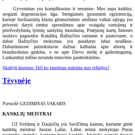
Gyvenimas yra komplikuotas ir neramus. Mus supa kultūra,
serganti degeneracijos liga. Stengiamės įprasminti egzistenciją,
kurioje buržuazinių klasių gimnazistinio amžiaus vaikai sąlygų yra
priversti daryti rimtus sprendimus apie svaigalų vartojimą ir
priešvedybinių lytinių santykių moralumą. Praėjusių kartų žmonės
rasdavo paguodos Katalikų Bažnyčios ramume ir pastovume, o
dabar Bažnyčios mokymas yra pasidaręs labai neaiškus.
Dabartiniuose pamoksluose dažnai kalbama apie abortą ir
branduolinius ginklus, o ne apie Dievo meilę ir gailestingumą.
Lankantieji mišias neranda emocinio pasitenkinimo.
Skaityti daugiau: Dėl ko jaunimas nutolsta nuo religijos?
Tėvynėje
Paruošė GEDIMINAS VAKARIS
KANKLIŲ MEISTRAI
Už Svėdasų ir Daujočių yra Savičiūnų kaimas, kuriame gimė
kanklių meistras Juozas Lašas. Labai seniai mokytojas Puras
nusipirko atviruką, kuriame buvo kanklės. Atviruką pamatė Juozas