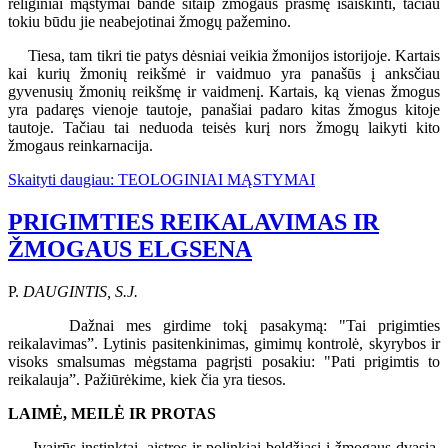
religiniai mąstymai bandė šitaip žmogaus prasmę išaiškinti, tačiau
tokiu būdu jie neabejotinai žmogų pažemino.
Tiesa, tam tikri tie patys dėsniai veikia žmonijos istorijoje. Kartais
kai kurių žmonių reikšmė ir vaidmuo yra panašūs į anksčiau
gyvenusių žmonių reikšmę ir vaidmenį. Kartais, ką vienas žmogus
yra padaręs vienoje tautoje, panašiai padaro kitas žmogus kitoje
tautoje. Tačiau tai neduoda teisės kurį nors žmogų laikyti kito
žmogaus reinkarnacija.
Skaityti daugiau: TEOLOGINIAI MĄSTYMAI
PRIGIMTIES REIKALAVIMAS IR
ŽMOGAUS ELGSENA
P.
DAUGINTIS, S.J.
Dažnai mes girdime tokį pasakymą: "Tai prigimties
reikalavimas”. Lytinis pasitenkinimas, gimimų kontrolė, skyrybos ir
visoks smalsumas mėgstama pagrįsti posakiu: "Pati prigimtis to
reikalauja”. Pažiūrėkime, kiek čia yra tiesos.
LAIMĖ, MEILĖ IR PROTAS
Įvairūs instinktai, aistros ir polinkiai beldžiasi į žmogaus dvasią.