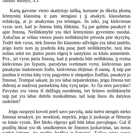
Juozas Vaišnys, S.J.
Kartą gavome vieno skaitytojo laišką, kuriame jis iškelia įdomų
šeimyninį klausimą ir pats stengiasi į jį atsakyti, klausdamas
redakciją, ar jo atsakymas yra teisingas. Jis rašo, jog kiekvienas
vyras nori, kad jo žmona būtų ištikima. Tą pat galima pasakyti ir
apie žmoną. Neištikimybė yra tikri šeimyninio gyvenimo nuodai.
Anksčiau ar vėliau vienos pusės neištikimybė priveda prie skyrybų.
Todėl tiek vyras, tiek žmona šio klausimo atžvilgiu yra labai jautrūs;
jeigu kuris nors jų pradeda kitą pusę įtarti neištikimybe, tuoj ima
uoliau sekti tos įtartos pusės elgesį ir santykius su kitais asmenimis.
Pvz., jei vyras įtaria žmoną, kad ji pradeda būti neištikima, jį erzina
kiekvienas jos šypsnis, parodytas svetimam vyrui, kiekvienas jam
pasakytas malonesnis žodis, kiekvienas išėjimas iš namų. Jį taip pat
jaudina ir erzina kitų vyrų pagyrimo ir simpatijos žodžiai, pasakyti jo
žmonai. Trumpai sakant, jis yra labai nepatenkintas, jeigu žmona turi
didesnį ar mažesnį pasisekimą kitų vyrų tarpe. Ar čia nėra pavydas?
Pavydas yra viena iš didžiųjų nuodėmių, bet šeimos neištikimybė
taip pat yra labai didelis nusikaltimas, tad kaip šiuos du dalykus
suderinti?
Jeigu nuspręsi kovoti prieš savo pavydą, tada turėsi stengtis nieko
žmonai nesakyti, jos nesekioti, nepykti, jeigu ji juokauja ar flirtuoja
su kitais vyrais. Bet šitoks elgesys gali būti labai pavojingas. Gal iš
pradžių tikrai yra tik smulkmenos tie žmonos juokavimai, tas noras
patikti kitiems, tie meilūs žodžiai ir šypsniai. Tačiau jeigu vyras