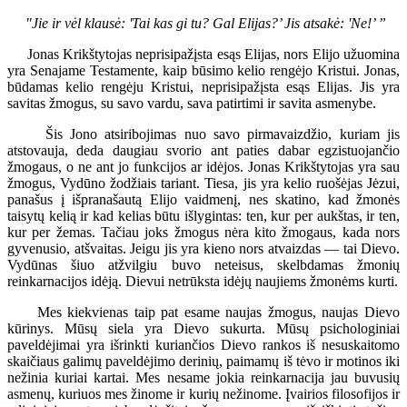
"Jie ir vėl klausė: 'Tai kas gi tu? Gal Elijas?’ Jis atsakė: 'Ne!’ ”
Jonas Krikštytojas neprisipažįsta esąs Elijas, nors Elijo užuomina
yra Senajame Testamente, kaip būsimo kelio rengėjo Kristui. Jonas,
būdamas kelio rengėju Kristui, neprisipažįsta esąs Elijas. Jis yra
savitas žmogus, su savo vardu, sava patirtimi ir savita asmenybe.
Šis Jono atsiribojimas nuo savo pirmavaizdžio, kuriam jis
atstovauja, deda daugiau svorio ant paties dabar egzistuojančio
žmogaus, o ne ant jo funkcijos ar idėjos. Jonas Krikštytojas yra sau
žmogus, Vydūno žodžiais tariant. Tiesa, jis yra kelio ruošėjas Jėzui,
panašus į išpranašautą Elijo vaidmenį, nes skatino, kad žmonės
taisytų kelią ir kad kelias būtu išlygintas: ten, kur per aukštas, ir ten,
kur per žemas. Tačiau joks žmogus nėra kito žmogaus, kada nors
gyvenusio, atšvaitas. Jeigu jis yra kieno nors atvaizdas — tai Dievo.
Vydūnas šiuo atžvilgiu buvo neteisus, skelbdamas žmonių
reinkarnacijos idėją. Dievui netrūksta idėjų naujiems žmonėms kurti.
Mes kiekvienas taip pat esame naujas žmogus, naujas Dievo
kūrinys. Mūsų siela yra Dievo sukurta. Mūsų psichologiniai
paveldėjimai yra išrinkti kuriančios Dievo rankos iš nesuskaitomo
skaičiaus galimų paveldėjimo derinių, paimamų iš tėvo ir motinos iki
nežinia kuriai kartai. Mes nesame jokia reinkarnacija jau buvusių
asmenų, kuriuos mes žinome ir kurių nežinome. Įvairios filosofijos ir