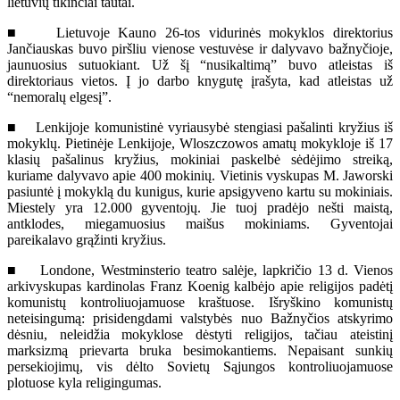
lietuvių tikinčiai tautai.
■ Lietuvoje Kauno 26-tos vidurinės mokyklos direktorius
Jančiauskas buvo piršliu vienose vestuvėse ir dalyvavo bažnyčioje,
jaunuosius sutuokiant. Už šį “nusikaltimą” buvo atleistas iš
direktoriaus vietos. Į jo darbo knygutę įrašyta, kad atleistas už
“nemoralų elgesį”.
■ Lenkijoje komunistinė vyriausybė stengiasi pašalinti kryžius iš
mokyklų. Pietinėje Lenkijoje, Wloszczowos amatų mokykloje iš 17
klasių pašalinus kryžius, mokiniai paskelbė sėdėjimo streiką,
kuriame dalyvavo apie 400 mokinių. Vietinis vyskupas M. Jaworski
pasiuntė į mokyklą du kunigus, kurie apsigyveno kartu su mokiniais.
Miestely yra 12.000 gyventojų. Jie tuoj pradėjo nešti maistą,
antklodes, miegamuosius maišus mokiniams. Gyventojai
pareikalavo grąžinti kryžius.
■ Londone, Westminsterio teatro salėje, lapkričio 13 d. Vienos
arkivyskupas kardinolas Franz Koenig kalbėjo apie religijos padėtį
komunistų kontroliuojamuose kraštuose. Išryškino komunistų
neteisingumą: prisidengdami valstybės nuo Bažnyčios atskyrimo
dėsniu, neleidžia mokyklose dėstyti religijos, tačiau ateistinį
marksizmą prievarta bruka besimokantiems. Nepaisant sunkių
persekiojimų, vis dėlto Sovietų Sąjungos kontroliuojamuose
plotuose kyla religingumas.