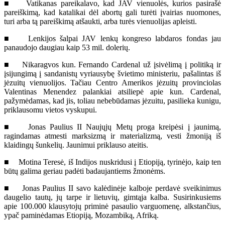
■ Vatikanas pareikalavo, kad JAV vienuolės, kurios pasirašė
pareiškimą, kad katalikai dėl abortų gali turėti įvairias nuomones,
turi arba tą pareiškimą atšaukti, arba turės vienuolijas apleisti.
■ Lenkijos šalpai JAV lenkų kongreso labdaros fondas jau
panaudojo daugiau kaip 53 mil. dolerių.
■ Nikaragvos kun. Fernando Cardenal už įsivėlimą į politiką ir
įsijungimą į sandanistų vyriausybę švietimo ministeriu, pašalintas iš
jėzuitų vienuolijos. Tačiau Centro Amerikos jėzuitų provinciolas
Valentinas Menendez palankiai atsiliepė apie kun. Cardenal,
pažymėdamas, kad jis, toliau nebebūdamas jėzuitu, pasilieka kunigu,
priklausomu vietos vyskupui.
■ Jonas Paulius II Naujųjų Metų proga kreipėsi į jaunimą,
ragindamas atmesti marksizmą ir materializmą, vesti žmoniją iš
klaidingų šunkelių. Jaunimui priklauso ateitis.
■ Motina Teresė, iš Indijos nuskridusi į Etiopiją, tyrinėjo, kaip ten
būtų galima geriau padėti badaujantiems žmonėms.
■ Jonas Paulius II savo kalėdinėje kalboje perdavė sveikinimus
daugelio tautų, jų tarpe ir lietuvių, gimtąja kalba. Susirinkusiems
apie 100.000 klausytojų priminė pasaulio varguomenę, alkstančius,
ypač paminėdamas Etiopiją, Mozambiką, Afriką.