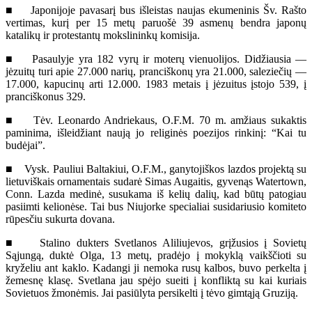
■ Japonijoje pavasarį bus išleistas naujas ekumeninis Šv. Rašto
vertimas, kurį per 15 metų paruošė 39 asmenų bendra japonų
katalikų ir protestantų mokslininkų komisija.
■ Pasaulyje yra 182 vyrų ir moterų vienuolijos. Didžiausia —
jėzuitų turi apie 27.000 narių, pranciškonų yra 21.000, saleziečių —
17.000, kapucinų arti 12.000. 1983 metais į jėzuitus įstojo 539, į
pranciškonus 329.
■ Tėv. Leonardo Andriekaus, O.F.M. 70 m. amžiaus sukaktis
paminima, išleidžiant naują jo religinės poezijos rinkinį: “Kai tu
budėjai”.
■ Vysk. Pauliui Baltakiui, O.F.M., ganytojiškos lazdos projektą su
lietuviškais ornamentais sudarė Simas Augaitis, gyvenąs Watertown,
Conn. Lazda medinė, susukama iš kelių dalių, kad būtų patogiau
pasiimti kelionėse. Tai bus Niujorke specialiai susidariusio komiteto
rūpesčiu sukurta dovana.
■ Stalino dukters Svetlanos Aliliujevos, grįžusios į Sovietų
Sąjungą, duktė Olga, 13 metų, pradėjo į mokyklą vaikščioti su
kryželiu ant kaklo. Kadangi ji nemoka rusų kalbos, buvo perkelta į
žemesnę klasę. Svetlana jau spėjo sueiti į konfliktą su kai kuriais
Sovietuos žmonėmis. Jai pasiūlyta persikelti į tėvo gimtąją Gruziją.