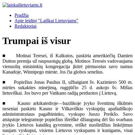
Pradžia
Apie leidinį "Laiškai Lietuviams"
Redaktoriai
Trumpai iš visur
■ Motinai Teresei, iš Kalkutos, paskirta amerikiečių Damien
Dutton premija už raupsuotųjų globą. Motinos Teresės vadovaujama
vienuolių misininkių kongregacija įkūrė pirmuosius savo namus
Kanadoje, Winnipego mieste. Jos čia globos senelius.
■ Popiežius Jonas Paulius II, užbaigiant šv. Kazimiero 500 m.
mirties sukakties minėjimą, rugpjūčio 25 d. aukojo šv. Mišias
lietuviškai. Jos buvo per Vatikano radiją perduotos į Lietuvą.
■ Kauno arkikatedroje—bazilikoje įvyko šventimų iškilmės
neseniai paskirto Kauno ir Vilkaviškio vyskupijų apaštališkojo
administratoriaus pagalbininko, vyskupo Juozo Preikšo. Savo
atsiųstoje telegramoje popiežius išreiškė džiaugsmą dėl šio svarbaus
įvykio Lietuvos katalikų gyvenime, reiškė nuoširdžius linkėjimus
naujam vyskupui, visiems Lietuvos vyskupams ir kunigams, visai