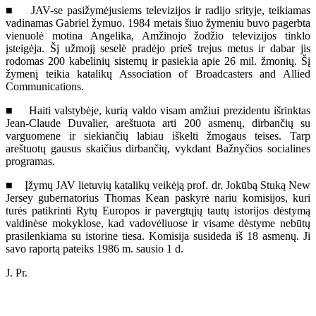
■ JAV-se pasižymėjusiems televizijos ir radijo srityje, teikiamas
vadinamas Gabriel žymuo. 1984 metais šiuo žymeniu buvo pagerbta
vienuolė motina Angelika, Amžinojo žodžio televizijos tinklo
įsteigėja. Šį užmojį seselė pradėjo prieš trejus metus ir dabar jis
rodomas 200 kabelinių sistemų ir pasiekia apie 26 mil. žmonių. Šį
žymenį teikia katalikų Association of Broadcasters and Allied
Communications.
■ Haiti valstybėje, kurią valdo visam amžiui prezidentu išrinktas
Jean-Claude Duvalier, areštuota arti 200 asmenų, dirbančių su
varguomene ir siekiančių labiau iškelti žmogaus teises. Tarp
areštuotų gausus skaičius dirbančių, vykdant Bažnyčios socialines
programas.
■ Įžymų JAV lietuvių katalikų veikėją prof. dr. Jokūbą Stuką New
Jersey gubernatorius Thomas Kean paskyrė nariu komisijos, kuri
turės patikrinti Rytų Europos ir pavergtųjų tautų istorijos dėstymą
valdinėse mokyklose, kad vadovėliuose ir visame dėstyme nebūtų
prasilenkiama su istorine tiesa. Komisija susideda iš 18 asmenų. Ji
savo raportą pateiks 1986 m. sausio 1 d.
J. Pr.