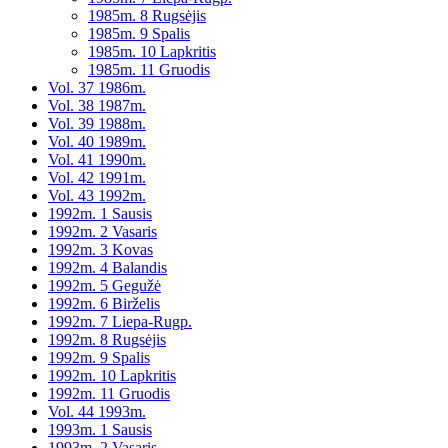
1985m. 8 Rugsėjis
1985m. 9 Spalis
1985m. 10 Lapkritis
1985m. 11 Gruodis
Vol. 37 1986m.
Vol. 38 1987m.
Vol. 39 1988m.
Vol. 40 1989m.
Vol. 41 1990m.
Vol. 42 1991m.
Vol. 43 1992m.
1992m. 1 Sausis
1992m. 2 Vasaris
1992m. 3 Kovas
1992m. 4 Balandis
1992m. 5 Gegužė
1992m. 6 Birželis
1992m. 7 Liepa-Rugp.
1992m. 8 Rugsėjis
1992m. 9 Spalis
1992m. 10 Lapkritis
1992m. 11 Gruodis
Vol. 44 1993m.
1993m. 1 Sausis
1993m. 2 Vasaris