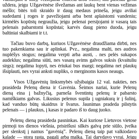
uždera, jeigu Užgavėnėse išvežamas ant laukų bent vienas vežimas
mėšlo; bitės toli skraido ir daug medaus prineša, jeigu aviliai
sudedami į roges ir pavežiojami arba bent aplaistomi vandeniu;
kirmėlės kopūstų negraužia, jeigu pelenai persijojami ir vasarą tais
pelenais pabarstomi kopūstai; karvės daug pieno duoda, jeigu
baltiniai skalbiami ir t.t.
Tačiau buvo darbų, kuriuos Užgavėnėse draudžiama dirbti, nes
tuo pakenkiama sau ir aplinkai. Pvz., negalima malti, nes audros
nuplėšys stogus; negalima verpti arba austi, . nes pelės sukapos
audeklus; negalima siūti, nes vasarą avims galvos suksis (kvaituliu
sirgs); negalima lopyti, nes ėriukai bus margi; negalima net plaukų
išsiplauti, nes vyrai anksti nupliks, o merginoms kasos neaugs.
Visos Užgavėnių linksmybės užsibaigia 12 val. nakties, nes
prasideda Pelenų diena ir Gavėnia. Šeimos nariai, kurie Pelenų
dieną eina į bažnyčią, parneša šventintų pelenų ir pabarsto
namiškiams galvas. Likusius pelenus supila į ugniakurą ir į šulinį,
kad vanduo būtų skaidrus ir švarus. Jaunimas pradeda pilstytis
pelenais — į plaukus, į kasas ir padaro iš to daug juoko.
Pelenų dieną prasideda pasninkas. Kai kuriose Lietuvos vietose
pirmoji tos dienos viešnia, prisirišusi silkės galvą prie siūlo, įvelka
per slenkstį į namus "gavėnią”. Pelenų dieną taip pat valkiodavo
kaladę — storą rąstą, pagalį arba malką. Tai darydavo vyrai. Jeigu