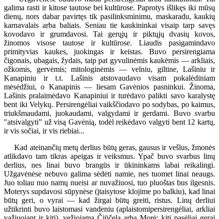
galima rasti ir kitose tautose bei kultūrose. Paprotys išlikęs iki mūsų
dienų, nors dabar pavirtęs tik pasilinksminimu, maskaradu, kaukių
karnavalais arba baliais. Seniau tie kaukininkai visaip tarp savęs
kovodavo ir grumdavosi. Tai gerųjų ir piktųjų dvasių kovos,
žinomos visose tautose ir kultūrose. Liaudis pasigamindavo
primityvias kaukes, juokingas ir keistas. Buvo persirengiama
čigonais, ubagais, žydais, taip pat gyvulinėmis kaukėmis — arkliais,
ožkomis, gervėmis; mitologinėmis — velniu, giltine, Lašiniu ir
Kanapiniu ir t.t. Lašinis atstovaudavo visam pokalėdiniam
mėsėdžiui, o Kanapinis — liesam Gavėnios pasninkui. Žinoma,
Lašinis pralaimėdavo Kanapiniui ir turėdavo palikti savo karalystę
bent iki Velykų. Persirengėliai vaikščiodavo po sodybas, po kaimus,
triukšmaudami, juokaudami, valgydami ir gerdami. Buvo svarbu
"atsivalgyti” už visą Gavėnią, todėl reikėdavo valgyti bent 12 kartų,
ir vis sočiai, ir vis riebiai...
Kad ateinančių metų derlius būtų geras, gausus ir vešlus, žmonės
atlikdavo tam tikras apeigas ir veiksmus. Ypač buvo svarbus linų
derlius, nes linai buvo brangūs ir ūkininkams labai reikalingi.
Užgavėnėse nebuvo galima sėdėti namie, nes tuomet linai neaugs.
Juo toliau nuo namų nueisi ar nuvažiuosi, tuo pluoštas bus ilgesnis.
Moterys supdavosi sūpynėse (įtaisytose klojime po balkiu), kad linai
būtų geri, o vyrai — kad žirgai būtų greiti, ristus. Linų derliui
užtikrinti buvo laistomasi vandeniu (aplaistomipersirengėliai, arkliai
važiuojant ir kiti), vežiojama Čiūčela arba Morė; kiti pasėliai gerai