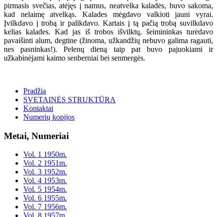
pirmasis svečias, atėjęs į namus, neatvelka kaladės, buvo sakoma,
kad nelaimę atvelkąs. Kalades mėgdavo valkioti jauni vyrai.
Įvilkdavo į trobą ir palikdavo. Kartais į tą pačią trobą suvilkdavo
kelias kalades. Kad jas iš trobos išvilktų, šeimininkas turėdavo
pavaišinti alum, degtine (žinoma, užkandžių nebuvo galima ragauti,
nes pasninkas!). Pelenų dieną taip pat buvo pajuokiami ir
užkabinėjami kaimo senberniai bei senmergės.
Pradžia
SVETAINĖS STRUKTŪRA
Kontaktai
Numerių kopijos
Metai, Numeriai
Vol. 1 1950m.
Vol. 2 1951m.
Vol. 3 1952m.
Vol. 4 1953m.
Vol. 5 1954m.
Vol. 6 1955m.
Vol. 7 1956m.
Vol. 8 1957m.