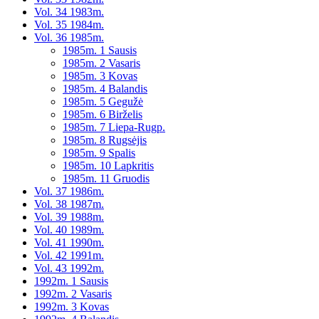
Vol. 34 1983m.
Vol. 35 1984m.
Vol. 36 1985m.
1985m. 1 Sausis
1985m. 2 Vasaris
1985m. 3 Kovas
1985m. 4 Balandis
1985m. 5 Gegužė
1985m. 6 Birželis
1985m. 7 Liepa-Rugp.
1985m. 8 Rugsėjis
1985m. 9 Spalis
1985m. 10 Lapkritis
1985m. 11 Gruodis
Vol. 37 1986m.
Vol. 38 1987m.
Vol. 39 1988m.
Vol. 40 1989m.
Vol. 41 1990m.
Vol. 42 1991m.
Vol. 43 1992m.
1992m. 1 Sausis
1992m. 2 Vasaris
1992m. 3 Kovas