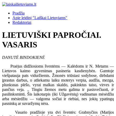
Pradžia
Apie leidinį "Laiškai Lietuviams"
Redaktoriai
LIETUVIŠKI PAPROČIAI.
VASARIS
DANUTĖ BINDOKIENĖ
Praėjus didžiosioms šventėms — Kalėdoms ir N. Metams —
Lietuvos kaimo gyvenimas pasineria kasdienybėn. Gamtoje
viešpatauja pats viduržiemis. Žmonės triūsiasi sodybose, dirbdami
įprastus darbus, o atliekamu laiku moterys verpia, audžia, mezga,
plunksnas plėšo, vyrai malkas skaldo, pakinktus taiso, virves ir
pančius veja. .. Tingiu žiemos metu galima ir pasisvečiuoti,
ir
pasilinksminti. Šis laikotarpis (iki Užgavėnių) vadinamas mėsėdžiu
arba mėsiedžiu — valgoma sočiai ir riebiai, nes jokių ypatingų
pasninkų ar suvaržymų nėra.
Vasario pradžioje yra dvi šventės: Grabnyčios (Marijos