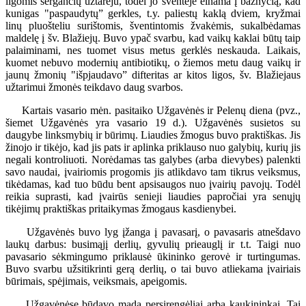
ligomis sergančių užtarėju, todėl jo šventėje einama į bažnyčią, kad
kunigas "paspaudytų” gerkles, t.y. paliestų kaklą dviem, kryžmai
linų pluošteliu surištomis, šventintomis žvakėmis, sukalbėdamas
maldelę į šv. Blažiejų. Buvo ypač svarbu, kad vaikų kaklai būtų taip
palaiminami, nes tuomet visus metus gerklės neskauda. Laikais,
kuomet nebuvo modernių antibiotikų, o žiemos metu daug vaikų ir
jaunų žmonių "išpjaudavo” difteritas ar kitos ligos, šv. Blažiejaus
užtarimui žmonės teikdavo daug svarbos.
Kartais vasario mėn. pasitaiko Užgavėnės ir Pelenų diena (pvz.,
šiemet Užgavėnės yra vasario 19 d.). Užgavėnės susietos su
daugybe linksmybių ir būrimų. Liaudies žmogus buvo praktiškas. Jis
žinojo ir tikėjo, kad jis pats ir aplinka priklauso nuo galybių, kurių jis
negali kontroliuoti. Norėdamas tas galybes (arba dievybes) palenkti
savo naudai, įvairiomis progomis jis atlikdavo tam tikrus veiksmus,
tikėdamas, kad tuo būdu bent apsisaugos nuo įvairių pavojų. Todėl
reikia suprasti, kad įvairūs senieji liaudies papročiai yra senųjų
tikėjimų praktiškas pritaikymas žmogaus kasdienybei.
Užgavėnės buvo lyg įžanga į pavasarį, o pavasaris atnešdavo
laukų darbus: busimąjį derlių, gyvulių prieauglį ir t.t. Taigi nuo
pavasario sėkmingumo priklausė ūkininko gerovė ir turtingumas.
Buvo svarbu užsitikrinti gerą derlių, o tai buvo atliekama įvairiais
būrimais, spėjimais, veiksmais, apeigomis.
Užgavėnėse būdavo mada persirengėliai arba kaukininkai. Tai