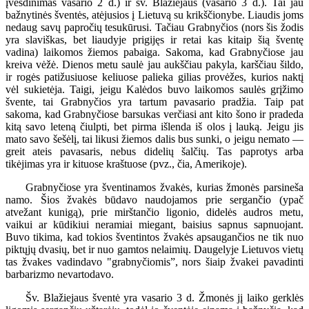
įvesdinimas vasario 2 d.) ir šv. Blažiejaus (vasario 3 d.). Tai jau
bažnytinės šventės, atėjusios į Lietuvą su krikščionybe. Liaudis joms
nedaug savų papročių tesukūrusi. Tačiau Grabnyčios (nors šis žodis
yra slaviškas, bet liaudyje prigijęs ir retai kas kitaip šią šventę
vadina) laikomos žiemos pabaiga. Sakoma, kad Grabnyčiose jau
kreiva vėžė. Dienos metu saulė jau aukščiau pakyla, karščiau šildo,
ir rogės patižusiuose keliuose palieka gilias provėžes, kurios naktį
vėl sukietėja. Taigi, jeigu Kalėdos buvo laikomos saulės grįžimo
švente, tai Grabnyčios yra tartum pavasario pradžia. Taip pat
sakoma, kad Grabnyčiose barsukas verčiasi ant kito šono ir pradeda
kitą savo leteną čiulpti, bet pirma išlenda iš olos į lauką. Jeigu jis
mato savo šešėlį, tai likusi žiemos dalis bus sunki, o jeigu nemato —
greit ateis pavasaris, nebus didelių šalčių. Tas paprotys arba
tikėjimas yra ir kituose kraštuose (pvz., čia, Amerikoje).
Grabnyčiose yra šventinamos žvakės, kurias žmonės parsineša
namo. Šios žvakės būdavo naudojamos prie sergančio (ypač
atvežant kunigą), prie mirštančio ligonio, didelės audros metu,
vaikui ar kūdikiui neramiai miegant, baisius sapnus sapnuojant.
Buvo tikima, kad tokios šventintos žvakės apsaugančios ne tik nuo
piktųjų dvasių, bet ir nuo gamtos nelaimių. Daugelyje Lietuvos vietų
tas žvakes vadindavo "grabnyčiomis”, nors šiaip žvakei pavadinti
barbarizmo nevartodavo.
Šv. Blažiejaus šventė yra vasario 3 d. Žmonės jį laiko gerklės