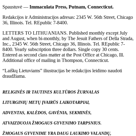
Spaustuvė —
Immaculata Press, Putnam, Connecticut.
Redakcijos ir Administracijos adresas: 2345 W. 56th Street, Chicago
36, Illinois. Tel. REpublic 7-8400.
LETTERS TO LITHUANIANS. Published monthly except July
and August, when bi-monthly, by The Jesuit Fathers of Della Strada,
Inc., 2345 W. 56th Street, Chicago 36, Illinois. Tel. REpublic 7-
8400. Yearly subscription three dollars. Single copy 30 cents.
Entered as second class matter at the Post Office at Chicago, Ill.
Additional office of mailing in Thompson, Connecticut.
“Laiškų Lietuviams” iliustracijas be redakcijos leidimo naudoti
draudžiama.
RELIGINĖS IR TAUTINES KULTŪROS ŽURNALAS
LITURGINIŲ METŲ ĮVAIRŪS LAIKOTARPIAI,
ADVENTAS, KALĖDOS, GAVĖNIA, SEKMINĖS,
ATVAIZDUOJA ŽMOGAUS GYVENIMO TARPSNIUS.
ŽMOGAUS GYVENIME YRA DAUG LAUKIMO VALANDŲ,