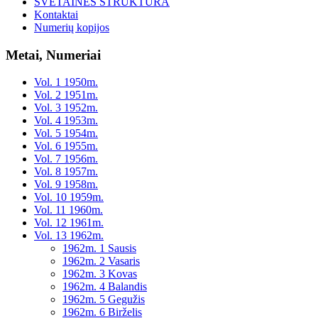
SVETAINĖS STRUKTŪRA
Kontaktai
Numerių kopijos
Metai, Numeriai
Vol. 1 1950m.
Vol. 2 1951m.
Vol. 3 1952m.
Vol. 4 1953m.
Vol. 5 1954m.
Vol. 6 1955m.
Vol. 7 1956m.
Vol. 8 1957m.
Vol. 9 1958m.
Vol. 10 1959m.
Vol. 11 1960m.
Vol. 12 1961m.
Vol. 13 1962m.
1962m. 1 Sausis
1962m. 2 Vasaris
1962m. 3 Kovas
1962m. 4 Balandis
1962m. 5 Gegužis
1962m. 6 Birželis