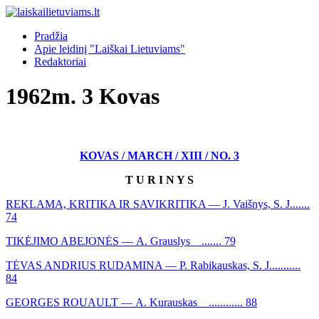
Pradžia
Apie leidinį "Laiškai Lietuviams"
Redaktoriai
1962m. 3 Kovas
KOVAS / MARCH / XIII / NO. 3
T U R I N Y S
REKLAMA, KRITIKA IR SAVIKRITIKA — J. Vaišnys, S. J.......
74
TIKĖJIMO ABEJONĖS — A. Grauslys ....... 79
TĖVAS ANDRIUS RUDAMINA — P. Rabikauskas, S. J...........
84
GEORGES ROUAULT — A. Kurauskas ............ 88