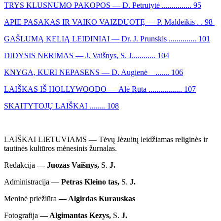
TRYS KLUSNUMO PAKOPOS — D. Petrutytė ............... 95
APIE PASAKAS IR VAIKO VAIZDUOTĘ — P. Maldeikis . . 98
GAŠLUMĄ KELIĄ LEIDINIAI — Dr. J. Prunskis .............. 101
DIDYSIS NERIMAS — J. Vaišnys, S. J............ 104
KNYGA, KURI NEPASENS — D. Augienė ....... 106
LAIŠKAS IŠ HOLLYWOODO — Alė Rūta ................. 107
SKAITYTOJŲ LAIŠKAI ........ 108
LAIŠKAI LIETUVIAMS — Tėvų Jėzuitų leidžiamas religinės ir
tautinės kultūros mėnesinis žurnalas.
Redakcija
— Juozas Vaišnys,
S.
J.
Administracija —
Petras Kleino tas,
S.
J.
Meninė priežiūra
— Algirdas Kurauskas
Fotografija
— Algimantas Kezys,
S.
J.