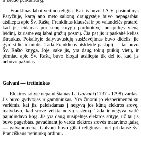
Franklinas labai vertino religiją. Kai jis buvo J.A.V. pasiuntinys
Paryžiuje, kartą ano meto salionų draugystėje buvo nepagarbiai
atsiliepta apie Šv. Raštą. Franklinas klausėsi ir po valandėlės pratarė,
kad jis, eidamas pro senų knygų parduotuvę, nusipirkęs vieną
leidinį, kuriame esą labai gražių posmų. Čia pat jis ir paskaitė kelias
ištraukas. Pokalbyje dalyvavusiųjų susižavėjimas buvo didelis; jie
gyrė stilių ir mintis. Tada Franklinas atskleidė paslaptį — tai buvo
Šv. Rašto knyga. Joje, sakė jis, yra daug tokių puikių vietų, ir
pirmiau apie Šv. Raštą buvo blogai atsiliepta tik dėl to, kad jis
nebuvo pažintas.
Galvani — tretininkas
Elektros srityje nepamirštamas L.
Galvani
(1737 - 1798) vardas.
Jis buvo gydytojas ir gamtininkas. Yra žinomi jo eksperimentai su
varlėmis, kai jis, paleisdamas į negyvą jos kūną elektros srovę,
matydavo, kad srovė veikia nervų sistemą. Tada ir negyva varlė
pajudindavo koją. Jis yra daug nusipelnęs elektros srityje, už tai jis
buvo pagerbtas, pavadinant jo vardu elektros srovės matavimo įtaisą
— galvanometrą. Galvani buvo giliai religingas, net priklausė šv.
Pranciškaus tretininkų ordinui.