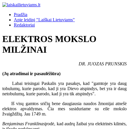
Pradžia
Apie leidinį "Laiškai Lietuviams"
Redaktoriai
ELEKTROS MOKSLO
MILŽINAI
DR. JUOZAS PRUNSKIS
(Jų atradimai ir pasaulėžiūra)
Labai teisingai Paskalis yra pasakęs, kad "gamtoje yra daug
tobulumų, kurie parodo, kad ji yra Dievo atspindys, bet yra ir daug
netobulumų, kurie parodo, kad ji yra tik atspindys".
Iš visų gamtos sričių bene daugiausia naudos žmonijai atnešė
elektros apvaldymas. Čia mes susiduriame su eile mokslo
žvaigždžių. Jau 1749 m.
Benjaminas Franklinas
įrodė, kad audrų žaibai yra elektrinės kilmės,
ir išrado perkūnsargį.