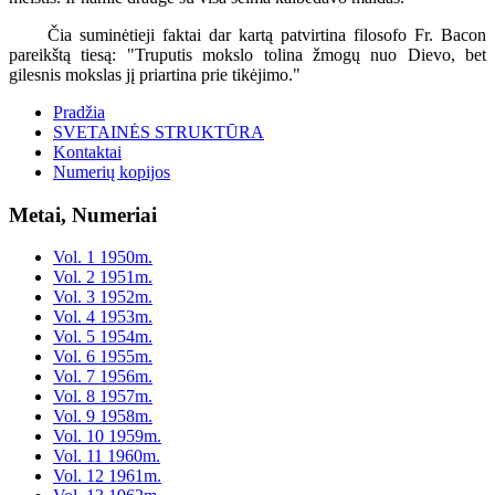
Čia suminėtieji faktai dar kartą patvirtina filosofo Fr. Bacon
pareikštą tiesą: "Truputis mokslo tolina žmogų nuo Dievo, bet
gilesnis mokslas jį priartina prie tikėjimo."
Pradžia
SVETAINĖS STRUKTŪRA
Kontaktai
Numerių kopijos
Metai, Numeriai
Vol. 1 1950m.
Vol. 2 1951m.
Vol. 3 1952m.
Vol. 4 1953m.
Vol. 5 1954m.
Vol. 6 1955m.
Vol. 7 1956m.
Vol. 8 1957m.
Vol. 9 1958m.
Vol. 10 1959m.
Vol. 11 1960m.
Vol. 12 1961m.