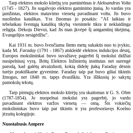
Tarp elektros mokslo kūrėjų yra paminėtinas ir
Aleksandras Volta
(1745 - 1827). Jis sugalvojo elektros gaminimo įtaisą. Jo vardas yra
įamžintas, elektros matavimo vienetą pavadinant voltu. Jis buvo
nuoširdus katalikas. Yra žinomas jo posakis: "Aš laikiau ir
tebelaikau šventąją katalikų tikybą vienintele tikra ir neklaidinga
religija. Dėkoju Dievui, kad Jis man įkvėpė šį antgamtinį tikėjimą.
Evangelijos nesigėdžiu".
Kai 1931 m. buvo švenčiama šimto metų sukaktis nuo to įvykio,
kada M.
Faraday
(1791 - 1867) atskleidė elektros indukcijos dėsnį,
Europos mokslininkai buvo suvažiavę pagerbti šį mokslui didžiai
nusipelniusį vyrą. Britų Elektros Inžinierių institutas net surengė
parodą, kad galėtų atvaizduoti, kokią didelę įtaką Faraday dėsnis
turėjo praktiškame gyvenime. Faraday taip pat buvo giliai tikintis
žmogus, net 1840 m. tapęs dvasiškiu. Yra išlikusių jo sakytų
pamokslų tekstų.
Tarp pirmųjų elektros mokslo kūrėjų yra skaitomas ir G. S.
Ohm
(1787-1854). Jo nuopelnai mokslui yra pagerbti, jo vardu
pavadinant elektros varžos vienetą — omą. Šis vokiečių
mokslininkas buvo taip pat tikintis ir yra profesoriavęs Koelno
jėzuitų kolegijoje.
Nuostabusis Ampere