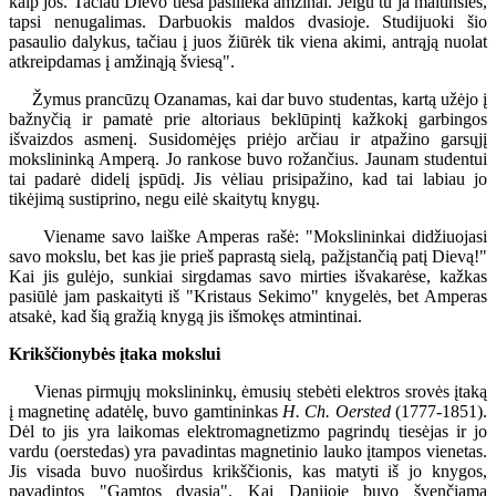
kaip jos. Tačiau Dievo tiesa pasilieka amžinai. Jeigu tu ja maitinsies,
tapsi nenugalimas. Darbuokis maldos dvasioje. Studijuoki šio
pasaulio dalykus, tačiau į juos žiūrėk tik viena akimi, antrąją nuolat
atkreipdamas į amžinąją šviesą".
Žymus prancūzų Ozanamas, kai dar buvo studentas, kartą užėjo į
bažnyčią ir pamatė prie altoriaus beklūpintį kažkokį garbingos
išvaizdos asmenį. Susidomėjęs priėjo arčiau ir atpažino garsųjį
mokslininką Amperą. Jo rankose buvo rožančius. Jaunam studentui
tai padarė didelį įspūdį. Jis vėliau prisipažino, kad tai labiau jo
tikėjimą sustiprino, negu eilė skaitytų knygų.
Viename savo laiške Amperas rašė: "Mokslininkai didžiuojasi
savo mokslu, bet kas jie prieš paprastą sielą, pažįstančią patį Dievą!"
Kai jis gulėjo, sunkiai sirgdamas savo mirties išvakarėse, kažkas
pasiūlė jam paskaityti iš "Kristaus Sekimo" knygelės, bet Amperas
atsakė, kad šią gražią knygą jis išmokęs atmintinai.
Krikščionybės įtaka mokslui
Vienas pirmųjų mokslininkų, ėmusių stebėti elektros srovės įtaką
į magnetinę adatėlę, buvo gamtininkas
H. Ch. Oersted
(1777-1851).
Dėl to jis yra laikomas elektromagnetizmo pagrindų tiesėjas ir jo
vardu (oerstedas) yra pavadintas magnetinio lauko įtampos vienetas.
Jis visada buvo nuoširdus krikščionis, kas matyti iš jo knygos,
pavadintos "Gamtos dvasia". Kai Danijoje buvo švenčiama