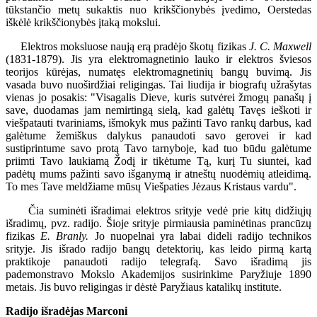
tūkstančio metų sukaktis nuo krikščionybės įvedimo, Oerstedas
iškėlė krikščionybės įtaką mokslui.
Elektros moksluose naują erą pradėjo škotų fizikas
J. C. Maxwell
(1831-1879). Jis yra elektromagnetinio lauko ir elektros šviesos
teorijos kūrėjas, numatęs elektromagnetinių bangų buvimą. Jis
vasada buvo nuoširdžiai religingas. Tai liudija ir biografų užrašytas
vienas jo posakis: "Visagalis Dieve, kuris sutvėrei žmogų panašų į
save, duodamas jam nemirtingą sielą, kad galėtų Tavęs ieškoti ir
viešpatauti tvariniams, išmokyk mus pažinti Tavo rankų darbus, kad
galėtume žemiškus dalykus panaudoti savo gerovei ir kad
sustiprintume savo protą Tavo tarnyboje, kad tuo būdu galėtume
priimti Tavo laukiamą Žodį ir tikėtume Tą, kurį Tu siuntei, kad
padėtų mums pažinti savo išganymą ir atneštų nuodėmių atleidimą.
To mes Tave meldžiame mūsų Viešpaties Jėzaus Kristaus vardu".
Čia suminėti išradimai elektros srityje vedė prie kitų didžiųjų
išradimų, pvz. radijo. Šioje srityje pirmiausia paminėtinas prancūzų
fizikas
E. Branly.
Jo nuopelnai yra labai dideli radijo technikos
srityje. Jis išrado radijo bangų detektorių, kas leido pirmą kartą
praktikoje panaudoti radijo telegrafą. Savo išradimą jis
pademonstravo Mokslo Akademijos susirinkime Paryžiuje 1890
metais. Jis buvo religingas ir dėstė Paryžiaus katalikų institute.
Radijo išradėjas Marconi