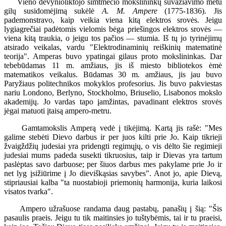
Vieno devynioliktojo šimtmečio mokslininkų suvažiavimo metu
gilų susidomėjimą sukėlė
A. M. Ampere
(1775-1836). Jis
pademonstravo, kaip veikia viena kitą elektros srovės. Jeigu
lygiagrečiai padėtomis vielomis bėga priešingos elektros srovės —
viena kitą traukia, o jeigu tos pačios — stumia. Iš tų jo tyrinėjimų
atsirado veikalas, vardu "Elektrodinaminių reiškinių matematinė
teorija". Amperas buvo ypatingai gilaus proto mokslininkas. Dar
tebebūdamas 11 m. amžiaus, jis iš miesto bibliotekos ėmė
matematikos veikalus. Būdamas 30 m. amžiaus, jis jau buvo
Paryžiaus politechnikos mokyklos profesorius. Jis buvo pakviestas
nariu Londono, Berlyno, Stockholmo, Briuselio, Lisabonos mokslo
akademijų. Jo vardas tapo įamžintas, pavadinant elektros srovės
jėgai matuoti įtaisą ampero-metru.
Gamtamokslis Amperą vedė į tikėjimą. Kartą jis rašė: "Mes
galime stebėti Dievo darbus ir per juos kilti prie Jo. Kaip tikrieji
žvaigždžių judesiai yra pridengti regimųjų, o vis dėlto šie regimieji
judesiai mums padeda susekti tikruosius, taip ir Dievas yra tartum
paslėptas savo darbuose; per šiuos darbus mes pakylame prie Jo ir
net lyg įsižiūrime į Jo dieviškąsias savybes". Anot jo, apie Dievą,
stipriausiai kalba "ta nuostabioji priemonių harmonija, kuria laikosi
visatos tvarka".
Ampero užrašuose randama daug pastabų, panašių į šią: "Šis
pasaulis praeis. Jeigu tu tik maitinsies jo tuštybėmis, tai ir tu praeisi,