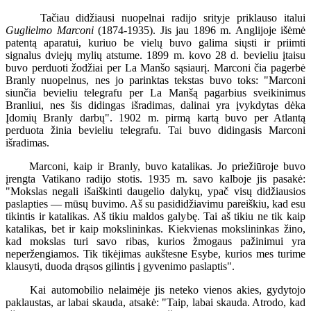
Tačiau didžiausi nuopelnai radijo srityje priklauso italui
Guglielmo Marconi
(1874-1935). Jis jau 1896 m. Anglijoje išėmė
patentą aparatui, kuriuo be vielų buvo galima siųsti ir priimti
signalus dviejų mylių atstume. 1899 m. kovo 28 d. bevieliu įtaisu
buvo perduoti žodžiai per La Manšo sąsiaurį. Marconi čia pagerbė
Branly nuopelnus, nes jo parinktas tekstas buvo toks: "Marconi
siunčia bevieliu telegrafu per La Manšą pagarbius sveikinimus
Branliui, nes šis didingas išradimas, dalinai yra įvykdytas dėka
Įdomių Branly darbų". 1902 m. pirmą kartą buvo per Atlantą
perduota žinia bevieliu telegrafu. Tai buvo didingasis Marconi
išradimas.
Marconi, kaip ir Branly, buvo katalikas. Jo priežiūroje buvo
įrengta Vatikano radijo stotis. 1935 m. savo kalboje jis pasakė:
"Mokslas negali išaiškinti daugelio dalykų, ypač visų didžiausios
paslapties — mūsų buvimo. Aš su pasididžiavimu pareiškiu, kad esu
tikintis ir katalikas. Aš tikiu maldos galybę. Tai aš tikiu ne tik kaip
katalikas, bet ir kaip mokslininkas. Kiekvienas mokslininkas žino,
kad mokslas turi savo ribas, kurios žmogaus pažinimui yra
neperžengiamos. Tik tikėjimas aukštesne Esybe, kurios mes turime
klausyti, duoda drąsos gilintis į gyvenimo paslaptis".
Kai automobilio nelaimėje jis neteko vienos akies, gydytojo
paklaustas, ar labai skauda, atsakė: "Taip, labai skauda. Atrodo, kad