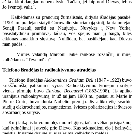
aš ta akimi daugiau nebematysiu. Tačiau, jei taip nori Dievas, tebus
Jo šventoji valia".
Kalbėdamas su prancūzų žurnalistais, didysis išradėjas pasakė:
"1901 m. pradėjau statyti Cornwalio siunčiamąją stotį, kuria norėjau
Senąjį Pasaulį surišti su Naujuoju. Nuvykęs į New Yorką,
pasistatydinau priimtuvą, tačiau, vos spėjus man jį baigti, kilęs
ciklonas sunaikino siųstuvą. Nuliūdau, bet pasitikėjau, kad Dievas
man padės".
Mirties valandą Marconi laikė rankose rožančių ir mirė,
kalbėdamas "Tėve mūsų".
Telefono išradėjas ir radioaktyvumo atradėjas
Telefono išradėjas
Aleksandras Graham Bell
(1847 - 1922) buvo
krikščioniškų įsitikinimų vyras. Radioaktyvumo tyrinėjimų srityje
vienas pirmųjų buvo
Enrique Becquerel
(1852-1908). Jis aptiko
uranijaus radioaktyvumą, ir už tai jam 1903 m., pusiau su Marie ir
Pierre Curie, buvo duota Nobelio premija. Jis atliko eilę svarbių
studijų elektrochemijos, magnetizmo, šviesos poliarizacijos ir šviesos
absorbacijos srityse.
Kurį laiką jis buvo nutolęs nuo religijos, tačiau vėliau prisipažino,
kad tyrinėjimai jį atvedę prie Dievo. Kas sekmadienį ėjo į bažnyčią
melstis. Ir namie drauge su visa šeima kalbėdavo maldas.