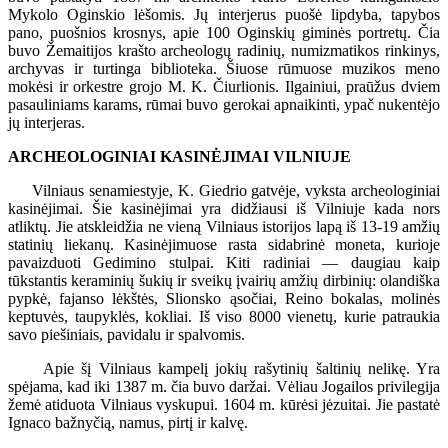
Mykolo Oginskio lėšomis. Jų interjerus puošė lipdyba, tapybos
pano, puošnios krosnys, apie 100 Oginskių giminės portretų. Čia
buvo Žemaitijos krašto archeologų radinių, numizmatikos rinkinys,
archyvas ir turtinga biblioteka. Šiuose rūmuose muzikos meno
mokėsi ir orkestre grojo M. K. Čiurlionis. Ilgainiui, praūžus dviem
pasauliniams karams, rūmai buvo gerokai apnaikinti, ypač nukentėjo
jų interjeras.
ARCHEOLOGINIAI KASINĖJIMAI VILNIUJE
Vilniaus senamiestyje, K. Giedrio gatvėje, vyksta archeologiniai
kasinėjimai. Šie kasinėjimai yra didžiausi iš Vilniuje kada nors
atliktų. Jie atskleidžia ne vieną Vilniaus istorijos lapą iš 13-19 amžių
statinių liekanų. Kasinėjimuose rasta sidabrinė moneta, kurioje
pavaizduoti Gedimino stulpai. Kiti radiniai — daugiau kaip
tūkstantis keraminių šukių ir sveikų įvairių amžių dirbinių: olandiška
pypkė, fajanso lėkštės, Slionsko ąsočiai, Reino bokalas, molinės
keptuvės, taupyklės, kokliai. Iš viso 8000 vienetų, kurie patraukia
savo piešiniais, pavidalu ir spalvomis.
Apie šį Vilniaus kampelį jokių rašytinių šaltinių nelikę. Yra
spėjama, kad iki 1387 m. čia buvo daržai. Vėliau Jogailos privilegija
žemė atiduota Vilniaus vyskupui. 1604 m. kūrėsi jėzuitai. Jie pastatė
Ignaco bažnyčią, namus, pirtį ir kalvę.