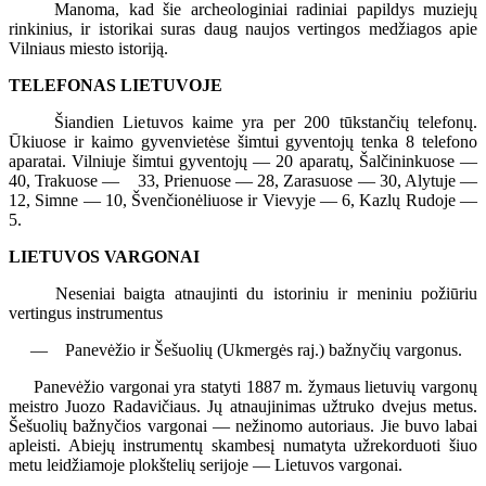
Manoma, kad šie archeologiniai radiniai papildys muziejų
rinkinius, ir istorikai suras daug naujos vertingos medžiagos apie
Vilniaus miesto istoriją.
TELEFONAS LIETUVOJE
Šiandien Lietuvos kaime yra per 200 tūkstančių telefonų.
Ūkiuose ir kaimo gyvenvietėse šimtui gyventojų tenka 8 telefono
aparatai. Vilniuje šimtui gyventojų — 20 aparatų, Šalčininkuose —
40, Trakuose — 33, Prienuose — 28, Zarasuose — 30, Alytuje —
12, Simne — 10, Švenčionėliuose ir Vievyje — 6, Kazlų Rudoje —
5.
LIETUVOS VARGONAI
Neseniai baigta atnaujinti du istoriniu ir meniniu požiūriu
vertingus instrumentus
— Panevėžio ir Šešuolių (Ukmergės raj.) bažnyčių vargonus.
Panevėžio vargonai yra statyti 1887 m. žymaus lietuvių vargonų
meistro Juozo Radavičiaus. Jų atnaujinimas užtruko dvejus metus.
Šešuolių bažnyčios vargonai — nežinomo autoriaus. Jie buvo labai
apleisti. Abiejų instrumentų skambesį numatyta užrekorduoti šiuo
metu leidžiamoje plokštelių serijoje — Lietuvos vargonai.