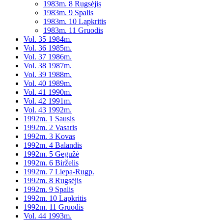
1983m. 8 Rugsėjis
1983m. 9 Spalis
1983m. 10 Lapkritis
1983m. 11 Gruodis
Vol. 35 1984m.
Vol. 36 1985m.
Vol. 37 1986m.
Vol. 38 1987m.
Vol. 39 1988m.
Vol. 40 1989m.
Vol. 41 1990m.
Vol. 42 1991m.
Vol. 43 1992m.
1992m. 1 Sausis
1992m. 2 Vasaris
1992m. 3 Kovas
1992m. 4 Balandis
1992m. 5 Gegužė
1992m. 6 Birželis
1992m. 7 Liepa-Rugp.
1992m. 8 Rugsėjis
1992m. 9 Spalis
1992m. 10 Lapkritis
1992m. 11 Gruodis
Vol. 44 1993m.