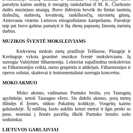
parodyta kaimo audėjų ir mezgėjų rankdarbiai iš M. K. Čiurlionio
dailės muziejaus atsargų. Buvo išdėstyta beveik du šimtai tautinių
drabužių, staltiesių, lovatiesių, rankšluosčių, siuvinėtų gūnių.
Atstovauta visiems Lietuvos etnografiniams kampeliams. Parodoje
taip pat buvo galima pamatyti ir šių dienų paprastų žmonių meistrų
darbus.
MUZIKOS ŠVENTĖ MOKSLEIVIAMS
Kiekvienų mokslo metų pradžioje Telšiuose, Plungėje ir
Kretingoje vyksta įprastinė muzikos šventė moksleiviams. Ją
surengia Valstybinė filharmonija. Lektoriai supažindina moksleivius
su Filharmonijos veikla, meno grupėmis ir atlikėjais. Filharmonijos ir
operos solistai, skaitovai ir instrumentalistai surengia koncertus.
MOKO AKMUO
Moko akmuo, vadinamas Puntuko broliu, yra Tauragnų
apylinkėje, netoli Tauragno ežero. Sis didelis akmuo, porą metrų
išlindęs iš žemės, stūkso Pakalnių kolūkyje, Vosgelių kaimo
galulaukėje. Šį milžiną, kurio aukštis keturi metrai ir ilgis penki su
puse, neseniai į žemės paviršių iškėlė Puntuko bendro sodo
sodininkai.
LIETUVOS GARLAIVIAI