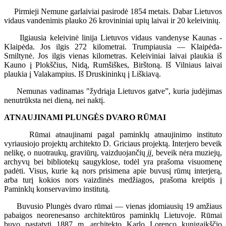
Pirmieji Nemune garlaiviai pasirodė 1854 metais. Dabar Lietuvos
vidaus vandenimis plauko 26 krovininiai upių laivai ir 20 keleivinių.
Ilgiausia keleivinė linija Lietuvos vidaus vandenyse Kaunas -
Klaipėda. Jos ilgis 272 kilometrai. Trumpiausia — Klaipėda-
Smiltynė. Jos ilgis vienas kilometras. Keleiviniai laivai plaukia iš
Kauno į Plokščius, Nidą, Rumšiškes, Birštoną. Iš Vilniaus laivai
plaukia į Valakampius. Iš Druskininkų į Liškiavą.
Nemunas vadinamas "žydriąja Lietuvos gatve”, kuria judėjimas
nenutrūksta nei dieną, nei naktį.
ATNAUJINAMI PLUNGĖS DVARO RŪMAI
Rūmai atnaujinami pagal paminklų atnaujinimo instituto
vyriausiojo projektų architekto D. Griciaus projektą. Interjero beveik
nelikę, o nuotraukų, graviūrų, vaizduojančių
jį,
beveik nėra muziejų,
archyvų bei bibliotekų saugyklose, todėl yra prašoma visuomenę
padėti. Visus, kurie ką nors prisimena apie buvusį rūmų interjerą,
arba turį kokios nors vaizdinės medžiagos, prašoma kreiptis į
Paminklų konservavimo institutą.
Buvusio Plungės dvaro rūmai — vienas įdomiausių 19 amžiaus
pabaigos neorenesanso architektūros paminklų Lietuvoje. Rūmai
buvo pastatyti 1887 m. architekto Karlo Lorenco kunigaikščio