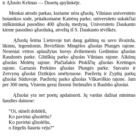
ir Ąžuolo Kelmas — Dusetų apylinkėje.
Menkai atrodo parkas, kuriame nėra ąžuolų. Vilniaus universiteto
botanikos sode, pritaikomame Kairėnų parke, universiteto sukakčiai
miškininkai pasodino 400 ąžuolų medyną. Universiteto Daukanto
kieme pasodino ąžuoliuką, atvežtą iš S. Daukanto tėviškės.
Ąžuolų šeima Lietuvoje turi daug galiūnų su savo išvaizda,
likimu, legendomis. Beviršūnis Mingėlos ąžuolas Plungės rajone.
Neseniai vėtros aplaužytas buvęs dviliemenis Gedimino ąžuolas
Raudonės parke. Glitiškių parko ąžuolas Vilniaus rajone. Alkūnų
ąžuolas Molėtų rajone. Plačiašakis Plokščių ąžuolas Kretingos
rajone. Garsusis Perkūno ąžuolas Plungės parke. Stavario ir
Zervynų ąžuolai Dzūkijos smėlynuose. Paežerių ir Zyplių parkų
ąžuolai Sūduvoje. Paežerių parko ąžuolas Vilkaviškio rajone. Jam
per 300 metų. Visiems gerai žinomi Stelmužės ir Baublio ąžuolai.
Ąžuolai yra net poetų apdainuoti. Jų vardas dažnai minimas
liaudies dainose:
"Oi, sūneli dobilėli,
Ko pavirtai ąžuolėliu?
Ko pavirtai ąžuolėliu,
o žirgelis šiauriu vėju?”