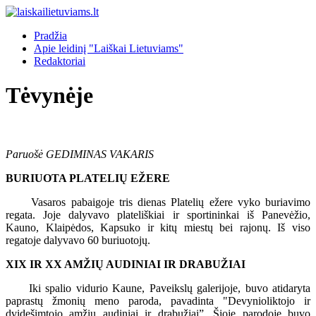
Pradžia
Apie leidinį "Laiškai Lietuviams"
Redaktoriai
Tėvynėje
Paruošė GEDIMINAS VAKARIS
BURIUOTA PLATELIŲ EŽERE
Vasaros pabaigoje tris dienas Platelių ežere vyko buriavimo
regata. Joje dalyvavo plateliškiai ir sportininkai iš Panevėžio,
Kauno, Klaipėdos, Kapsuko ir kitų miestų bei rajonų. Iš viso
regatoje dalyvavo 60 buriuotojų.
XIX IR XX AMŽIŲ AUDINIAI IR DRABUŽIAI
Iki spalio vidurio Kaune, Paveikslų galerijoje, buvo atidaryta
paprastų žmonių meno paroda, pavadinta "Devynioliktojo ir
dvidešimtojo amžių audiniai ir drabužiai”. Šioje parodoje buvo