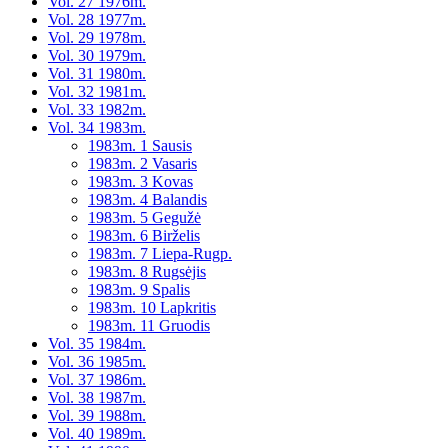
Vol. 27 1976m.
Vol. 28 1977m.
Vol. 29 1978m.
Vol. 30 1979m.
Vol. 31 1980m.
Vol. 32 1981m.
Vol. 33 1982m.
Vol. 34 1983m.
1983m. 1 Sausis
1983m. 2 Vasaris
1983m. 3 Kovas
1983m. 4 Balandis
1983m. 5 Gegužė
1983m. 6 Birželis
1983m. 7 Liepa-Rugp.
1983m. 8 Rugsėjis
1983m. 9 Spalis
1983m. 10 Lapkritis
1983m. 11 Gruodis
Vol. 35 1984m.
Vol. 36 1985m.
Vol. 37 1986m.
Vol. 38 1987m.
Vol. 39 1988m.
Vol. 40 1989m.