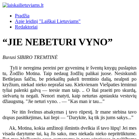
Pradžia
Apie leidinį "Laiškai Lietuviams"
Redaktoriai
“JIE NEBETURI VYNO”
Buvusi SIBIRO TREMTINĖ
Tyli ir neregima pereini per gyvenimą ir šventų knygų puslapius
tu, Žodžio Motina. Taip nedaug žodžių palikai juose. Nesiskundi
Betliejaus šalčiu, be priekaištų pakeli tremtinio dalią, nealpsti po
kryžium, niekad nieko neprašai sau. Kiekvienam Viešpaties lėmimui
tyliai palenki galvą — teesie man taip. .. O štai praeiti pro skurdą,
sielvartą tu negali. Nenori matyti, kaip neturtas apniaukta vestuvių
džiaugsmą. "Jie neturi vyno. . — "Kas man ir tau...”
Ne itin švelnus atsakymas į tavo rūpestį. Ir mane stebina tavo
drąsus pasitikėjimas, kai liepi — "Darykite, ką tik jis jums sakys...”
Ak, Motina, kokia amžinoji išmintis dvelkia iš tavo lūpų! Jei mes
visada darytume tai, ką Jis sako, mes niekada nieko nepritrūktume.