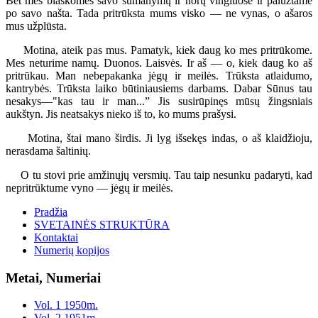
Bet mes blaškomės savo sumanymų ir norų vingiuose ir palūžtame
po savo našta. Tada pritrūksta mums visko — ne vynas, o ašaros
mus užplūsta.
Motina, ateik pas mus. Pamatyk, kiek daug ko mes pritrūkome.
Mes neturime namų. Duonos. Laisvės. Ir aš — o, kiek daug ko aš
pritrūkau. Man nebepakanka jėgų ir meilės. Trūksta atlaidumo,
kantrybės. Trūksta laiko būtiniausiems darbams. Dabar Sūnus tau
nesakys—"kas tau ir man...” Jis susirūpinęs mūsų žingsniais
aukštyn. Jis neatsakys nieko iš to, ko mums prašysi.
Motina, štai mano širdis. Ji lyg išsekęs indas, o aš klaidžioju,
nerasdama šaltinių.
O tu stovi prie amžinųjų versmių. Tau taip nesunku padaryti, kad
nepritrūktume vyno — jėgų ir meilės.
Pradžia
SVETAINĖS STRUKTŪRA
Kontaktai
Numerių kopijos
Metai, Numeriai
Vol. 1 1950m.
Vol. 2 1951m.