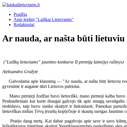
Pradžia
Apie leidinį "Laiškai Lietuviams"
Redaktoriai
Ar nauda, ar našta būti lietuvi
("Laiškų lietuviams” jaunimo konkurse II premiją laimėjęs rašinys)
Aleksandra Gražytė
Galvodama apie klausimą — "Ar nauda, ar našta būti lietuviu sveti
gyvenime ir augame tikri Lietuvos patriotai.
Mano pirmieji žodžiai buvo lietuviški, mano pirmoji kalba buvo liet
Penktadieniais kai kurie draugai galvojo tik apie smagų savaitgalio
riedėdavo, taip buvo sunku skaityti ir linksniuoti. Pamokas paruošus
lietuviškas mišias Tėvų jėzuitų koplyčioje ir skautų sueigas Jaunimo c
Praėjo daug metų. Kai dabar pagalvoju apie save ir savo kilmę, kai
šešioliktosios minėjime skaityti Nepriklausomybės paskelbimo aktą arba