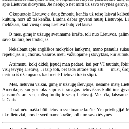
apie Lietuvos didvyrius. Jie nebijojo net mirti už savo tėvynės gerovę.
Okupuotoje Lietuvoje daug žmonių kenčia už teisę laisvai kalbėti ir ra
kultūrą, nors už tai kenčia. Liūdna dabar gyventi mūsų Lietuvoje. Liet
meldžiasi, kad vieną dieną Lietuva būtų vėl laisva.
O mes, gimę ir užaugę svetimame krašte, toli nuo Lietuvos, galime kalb
savo kultūrą bei tradicijas.
Nekalbant apie angliškos mokyklos lankymą, mano pasaulis sukasi liet
repeticijas ir į chorus, vasaros metu važiuojame į stovyklas, kur suti
Atsimenu, kokį didelį įspūdį man padarė, kai per VI tautinių šokių šv
visų tėvynę Lietuvą. Ji taip toli, bet tada atrodė taip arti — mūsų ši
nerimo iš džiaugsmo, kad meilė Lietuvai tokia stipri.
Mes, lietuviai vaikai, gimę ir užaugę išeivijoje, nesame matę Lietuvo
Amerikoje, kur yra toks stiprus ir smagus lietuviškas kultūrinis g
jaustumės arti visų mūsų brolių ir sesių Lietuvoj. Mes čia, laisvam
laiškais.
Tikrai nėra našta būti lietuviu svetimame krašte. Yra privilegija! Mes
tikri lietuviai, nors ir svetimame krašte, toli nuo savo tėvynės.