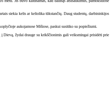
16 metu. Jis buvo kaltinamas, kad dalinąs atsišaukimus, pamoksluose
ais siekia kelis ar keliolika tūkstančių. Daug studentų, darbininkijos
 koplyčioje aukojamose Mišiose, paskui susitiko su popiežiumi.
Dievą, žydai drauge su krikščionimis gali veiksmingai prisidėti prie