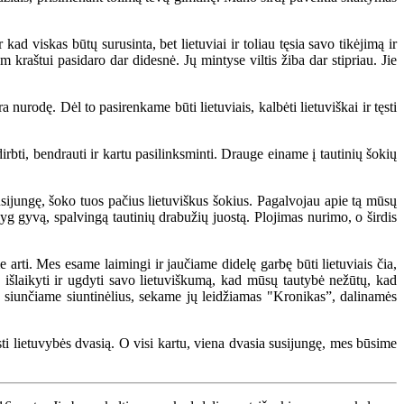
d viskas būtų surusinta, bet lietuviai ir toliau tęsia savo tikėjimą ir
 kraštui pasidaro dar didesnė. Jų mintyse viltis žiba dar stipriau. Jie
urodę. Dėl to pasirenkame būti lietuviais, kalbėti lietuviškai ir tęsti
ti, bendrauti ir kartu pasilinksminti. Drauge einame į tautinių šokių
usijungę, šoko tuos pačius lietuviškus šokius. Pagalvojau apie tą mūsų
lyg gyvą, spalvingą tautinių drabužių juostą. Plojimas nurimo, o širdis
arti. Mes esame laimingi ir jaučiame didelę garbę būti lietuviais čia,
išlaikyti ir ugdyti savo lietuviškumą, kad mūsų tautybė nežūtų, kad
, siunčiame siuntinėlius, sekame jų leidžiamas "Kronikas”, dalinamės
sti lietuvybės dvasią. O visi kartu, viena dvasia susijungę, mes būsime