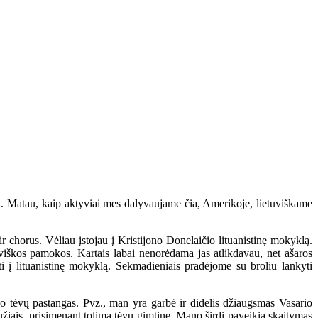
 Matau, kaip aktyviai mes dalyvaujame čia, Amerikoje, lietuviškame
chorus. Vėliau įstojau į Kristijono Donelaičio lituanistinę mokyklą.
uviškos pamokos. Kartais labai nenorėdama jas atlikdavau, net ašaros
gti į lituanistinę mokyklą. Sekmadieniais pradėjome su broliu lankyti
o tėvų pastangas. Pvz., man yra garbė ir didelis džiaugsmas Vasario
bužiais, prisimenant tolimą tėvų gimtinę. Mano širdį paveikia skaitymas