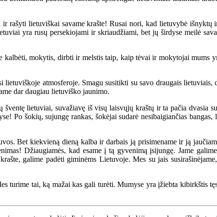
šyti lietuviškai savame krašte! Rusai nori, kad lietuvybė išnyktų ir ka
uviai yra rusų persekiojami ir skriaudžiami, bet jų širdyse meilė savam
ėti, mokytis, dirbti ir melstis taip, kaip tėvai ir mokytojai mums yra n
uviškoje atmosferoje. Smagu susitikti su savo draugais lietuviais, dirb
nkame dar daugiau lietuviško jaunimo.
entę lietuviai, suvažiavę iš visų laisvųjų kraštų ir ta pačia dvasia s
rdyse! Po šokių, sujungę rankas, šokėjai sudarė nesibaigiančias bangas, 
s. Bet kiekvieną dieną kalba ir darbais ją prisimename ir ją jaučiame 
yvenimas! Džiaugiamės, kad esame į tą gyvenimą įsijungę. Jame galime 
e krašte, galime padėti giminėms Lietuvoje. Mes su jais susirašinėjame
 turime tai, ką mažai kas gali turėti. Mumyse yra įžiebta kibirkštis tę