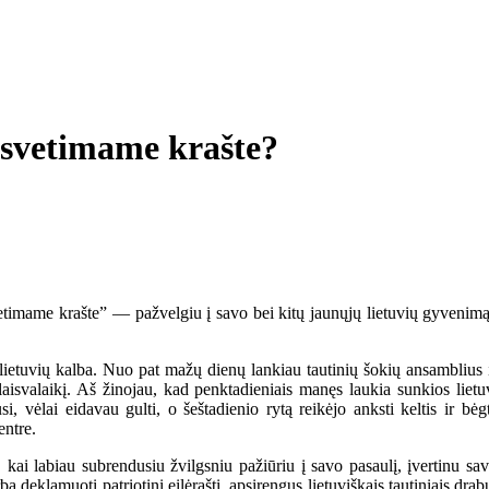
u svetimame krašte?
mame krašte” — pažvelgiu į savo bei kitų jaunųjų lietuvių gyvenimą.
uvių kalba. Nuo pat mažų dienų lankiau tautinių šokių ansamblius ir 
 laisvalaikį. Aš žinojau, kad penktadieniais manęs laukia sunkios liet
i, vėlai eidavau gulti, o šeštadienio rytą reikėjo anksti keltis ir bė
entre.
 labiau subrendusiu žvilgsniu pažiūriu į savo pasaulį, įvertinu sav
 deklamuoti patriotinį eilėraštį, apsirengus lietuviškais tautiniais dra