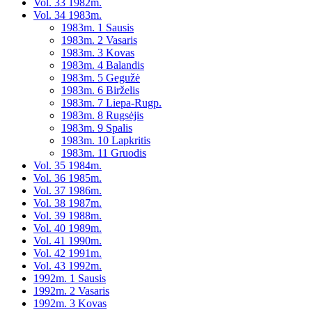
Vol. 33 1982m.
Vol. 34 1983m.
1983m. 1 Sausis
1983m. 2 Vasaris
1983m. 3 Kovas
1983m. 4 Balandis
1983m. 5 Gegužė
1983m. 6 Birželis
1983m. 7 Liepa-Rugp.
1983m. 8 Rugsėjis
1983m. 9 Spalis
1983m. 10 Lapkritis
1983m. 11 Gruodis
Vol. 35 1984m.
Vol. 36 1985m.
Vol. 37 1986m.
Vol. 38 1987m.
Vol. 39 1988m.
Vol. 40 1989m.
Vol. 41 1990m.
Vol. 42 1991m.
Vol. 43 1992m.
1992m. 1 Sausis
1992m. 2 Vasaris
1992m. 3 Kovas