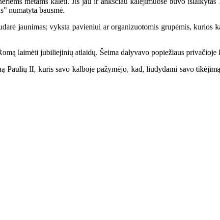
riems metams kalėti. Jis jau ir anksčiau kalėjimuose buvo išlaikytas 
mus” numatyta bausmė.
darė jaunimas; vyksta pavieniui ar organizuotomis grupėmis, kurios kart
omą laimėti jubiliejinių atlaidų. Šeima dalyvavo popiežiaus privačioje
aulių II, kuris savo kalboje pažymėjo, kad, liudydami savo tikėjimą į 