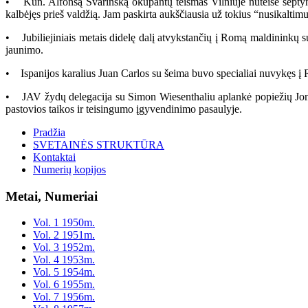
• Kun. Alfonsą Svarinską okupantų teismas Vilniuje nuteisė septyne
kalbėjęs prieš valdžią. Jam paskirta aukščiausia už tokius “nusikalti
• Jubiliejiniais metais didelę dalį atvykstančių į Romą maldininkų su
jaunimo.
• Ispanijos karalius Juan Carlos su šeima buvo specialiai nuvykęs į R
• JAV žydų delegacija su Simon Wiesenthaliu aplankė popiežių Joną P
pastovios taikos ir teisingumo įgyvendinimo pasaulyje.
Pradžia
SVETAINĖS STRUKTŪRA
Kontaktai
Numerių kopijos
Metai, Numeriai
Vol. 1 1950m.
Vol. 2 1951m.
Vol. 3 1952m.
Vol. 4 1953m.
Vol. 5 1954m.
Vol. 6 1955m.
Vol. 7 1956m.