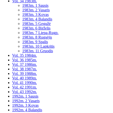
Vol. 34 1983m.
1983m. 1 Sausis
1983m. 2 Vasaris
1983m. 3 Kovas
1983m. 4 Balandis
1983m. 5 Gegužė
1983m. 6 Birželis
1983m. 7 Liepa-Rugp.
1983m. 8 Rugsėjis
1983m. 9 Spalis
1983m. 10 Lapkritis
1983m. 11 Gruodis
Vol. 35 1984m.
Vol. 36 1985m.
Vol. 37 1986m.
Vol. 38 1987m.
Vol. 39 1988m.
Vol. 40 1989m.
Vol. 41 1990m.
Vol. 42 1991m.
Vol. 43 1992m.
1992m. 1 Sausis
1992m. 2 Vasaris
1992m. 3 Kovas
1992m. 4 Balandis