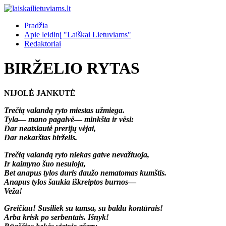
Pradžia
Apie leidinį "Laiškai Lietuviams"
Redaktoriai
BIRŽELIO RYTAS
NIJOLĖ JANKUTĖ
Trečią valandą ryto miestas užmiega.
Tyla
—
mano pagalvė
—
minkšta ir vėsi:
Dar neatsiautė prerijų vėjai,
Dar nekarštas birželis.
Trečią valandą ryto niekas gatve nevažiuoja,
Ir kaimyno šuo nesuloja,
Bet anapus tylos duris daužo nematomas kumštis.
Anapus tylos šaukia iškreiptos burnos
—
Veža!
Greičiau! Susiliek su tamsa, su baldu kontūrais!
Arba krisk po serbentais. Išnyk!