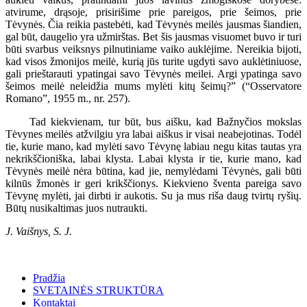
atvirume, drąsoje, prisirišime prie pareigos, prie šeimos, prie
Tėvynės. Čia reikia pastebėti, kad Tėvynės meilės jausmas šiandien,
gal būt, daugelio yra užmirštas. Bet šis jausmas visuomet buvo ir turi
būti svarbus veiksnys pilnutiniame vaiko auklėjime. Nereikia bijoti,
kad visos žmonijos meilė, kurią jūs turite ugdyti savo auklėtiniuose,
gali prieštarauti ypatingai savo Tėvynės meilei. Argi ypatinga savo
šeimos meilė neleidžia mums mylėti kitų šeimų?” (“Osservatore
Romano”, 1955 m., nr. 257).
Tad kiekvienam, tur būt, bus aišku, kad Bažnyčios mokslas
Tėvynes meilės atžvilgiu yra labai aiškus ir visai neabejotinas. Todėl
tie, kurie mano, kad mylėti savo Tėvynę labiau negu kitas tautas yra
nekrikščioniška, labai klysta. Labai klysta ir tie, kurie mano, kad
Tėvynės meilė nėra būtina, kad jie, nemylėdami Tėvynės, gali būti
kilnūs žmonės ir geri krikščionys. Kiekvieno šventa pareiga savo
Tėvynę mylėti, jai dirbti ir aukotis. Su ja mus riša daug tvirtų ryšių.
Būtų nusikaltimas juos nutraukti.
J. Vaišnys, S. J.
Pradžia
SVETAINĖS STRUKTŪRA
Kontaktai