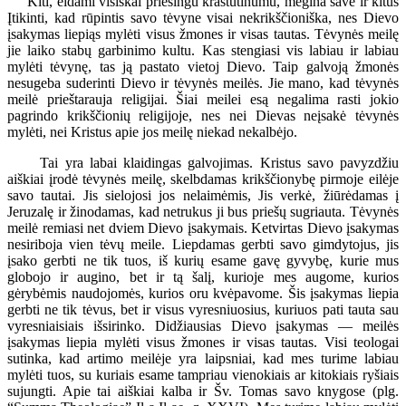
Kiti, eidami visiškai priešingu kraštutinumu, mėgina save ir kitus
Įtikinti, kad rūpintis savo tėvyne visai nekrikščioniška, nes Dievo
įsakymas liepiąs mylėti visus žmones ir visas tautas. Tėvynės meilę
jie laiko stabų garbinimo kultu. Kas stengiasi vis labiau ir labiau
mylėti tėvynę, tas ją pastato vietoj Dievo. Taip galvoją žmonės
nesugeba suderinti Dievo ir tėvynės meilės. Jie mano, kad tėvynės
meilė prieštarauja religijai. Šiai meilei esą negalima rasti jokio
pagrindo krikščionių religijoje, nes nei Dievas neįsakė tėvynės
mylėti, nei Kristus apie jos meilę niekad nekalbėjo.
Tai yra labai klaidingas galvojimas. Kristus savo pavyzdžiu
aiškiai įrodė tėvynės meilę, skelbdamas krikščionybę pirmoje eilėje
savo tautai. Jis sielojosi jos nelaimėmis, Jis verkė, žiūrėdamas į
Jeruzalę ir žinodamas, kad netrukus ji bus priešų sugriauta. Tėvynės
meilė remiasi net dviem Dievo įsakymais. Ketvirtas Dievo įsakymas
nesiriboja vien tėvų meile. Liepdamas gerbti savo gimdytojus, jis
įsako gerbti ne tik tuos, iš kurių esame gavę gyvybę, kurie mus
globojo ir augino, bet ir tą šalį, kurioje mes augome, kurios
gėrybėmis naudojomės, kurios oru kvėpavome. Šis įsakymas liepia
gerbti ne tik tėvus, bet ir visus vyresniuosius, kuriuos pati tauta sau
vyresniaisiais išsirinko. Didžiausias Dievo įsakymas — meilės
įsakymas liepia mylėti visus žmones ir visas tautas. Visi teologai
sutinka, kad artimo meilėje yra laipsniai, kad mes turime labiau
mylėti tuos, su kuriais esame tampriau vienokiais ar kitokiais ryšiais
sujungti. Apie tai aiškiai kalba ir Šv. Tomas savo knygose (plg.