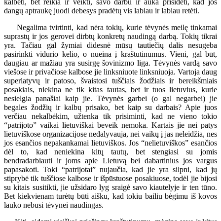
kalbėti, bet reikia ir veikti, savo darbu ir auka prisidėti, kad jos
dangų aptraukę juodi debesys pradėtų vis labiau ir labiau retėti.
Negalima tvirtinti, kad nėra tokių, kurie tėvynės meilę tinkamai
suprastų ir jos gerovei dirbtų konkretų naudingą darbą. Tokių tikrai
yra. Tačiau gal žymiai didesnė mūsų tautiečių dalis nesugeba
pasirinkti vidurio kelio, o nueina į kraštutinumus. Vieni, gal būt,
daugiau ar mažiau yra susirgę šovinizmo liga. Tėvynės vardą savo
viešose ir privačiose kalbose jie linksniuote linksniuoja. Vartoja daug
superlatyvų ir patoso, švaistosi tuščiais žodžiais ir bereikšmiais
posakiais, niekina ne tik kitas tautas, bet ir tuos lietuvius, kurie
nesielgia panašiai kaip jie. Tėvynės garbei (o gal negarbei) jie
begales žodžių ir kalbų prisako, bet kaip su darbais? Apie juos
verčiau nekalbėkim, užtenka tik prisiminti, kad ne vieno tokio
“patrijoto” vaikai lietuviškai beveik nemoka. Kartais jie nei patys
lietuviškose organizacijose nedalyvauja, nei vaikų į jas neleidžia, nes
jos esančios nepakankamai lietuviškos. Jos “nelietuviškos” esančios
dėl to, kad neniekina kitų tautų, bet stengiasi su jomis
bendradarbiauti ir joms apie Lietuvą bei dabartinius jos vargus
papasakoti. Toki “patrijotai” nujaučia, kad jie yra silpni, kad jų
stiprybė tik tuščiose kalbose ir išpūstuose posakiuose, todėl jie bijosi
su kitais susitikti, jie užsidaro lyg sraigė savo kiautelyje ir ten tūno.
Bet kiekvienam turėtų būti aišku, kad tokiu bailiu bėgimu iš kovos
lauko nebūsi tėvynei naudingas.