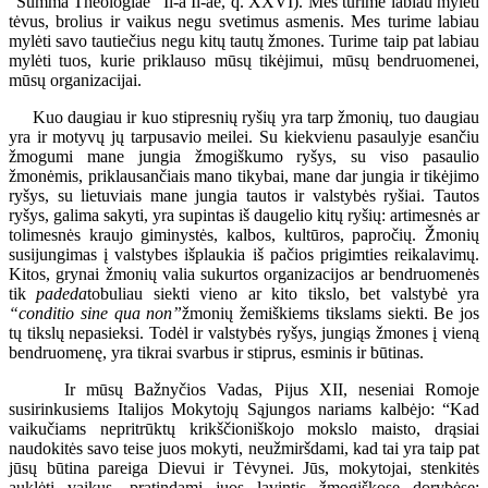
“Summa Theologiae” Il-a Il-ae, q. XXVI). Mes turime labiau mylėti
tėvus, brolius ir vaikus negu svetimus asmenis. Mes turime labiau
mylėti savo tautiečius negu kitų tautų žmones. Turime taip pat labiau
mylėti tuos, kurie priklauso mūsų tikėjimui, mūsų bendruomenei,
mūsų organizacijai.
Kuo daugiau ir kuo stipresnių ryšių yra tarp žmonių, tuo daugiau
yra ir motyvų jų tarpusavio meilei. Su kiekvienu pasaulyje esančiu
žmogumi mane jungia žmogiškumo ryšys, su viso pasaulio
žmonėmis, priklausančiais mano tikybai, mane dar jungia ir tikėjimo
ryšys, su lietuviais mane jungia tautos ir valstybės ryšiai. Tautos
ryšys, galima sakyti, yra supintas iš daugelio kitų ryšių: artimesnės ar
tolimesnės kraujo giminystės, kalbos, kultūros, papročių. Žmonių
susijungimas į valstybes išplaukia iš pačios prigimties reikalavimų.
Kitos, grynai žmonių valia sukurtos organizacijos ar bendruomenės
tik
padeda
tobuliau siekti vieno ar kito tikslo, bet valstybė yra
“conditio sine qua non”
žmonių žemiškiems tikslams siekti. Be jos
tų tikslų nepasieksi. Todėl ir valstybės ryšys, jungiąs žmones į vieną
bendruomenę, yra tikrai svarbus ir stiprus, esminis ir būtinas.
Ir mūsų Bažnyčios Vadas, Pijus XII, neseniai Romoje
susirinkusiems Italijos Mokytojų Sąjungos nariams kalbėjo: “Kad
vaikučiams nepritrūktų krikščioniškojo mokslo maisto, drąsiai
naudokitės savo teise juos mokyti, neužmiršdami, kad tai yra taip pat
jūsų būtina pareiga Dievui ir Tėvynei. Jūs, mokytojai, stenkitės
auklėti vaikus, pratindami juos lavintis žmogiškose dorybėse: