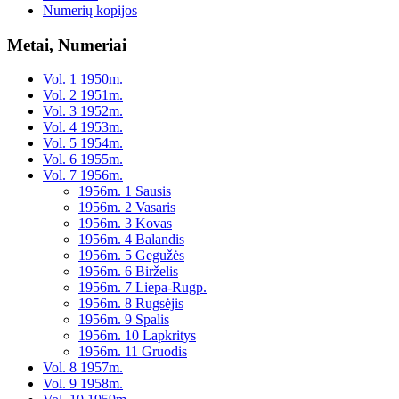
Numerių kopijos
Metai, Numeriai
Vol. 1 1950m.
Vol. 2 1951m.
Vol. 3 1952m.
Vol. 4 1953m.
Vol. 5 1954m.
Vol. 6 1955m.
Vol. 7 1956m.
1956m. 1 Sausis
1956m. 2 Vasaris
1956m. 3 Kovas
1956m. 4 Balandis
1956m. 5 Gegužės
1956m. 6 Birželis
1956m. 7 Liepa-Rugp.
1956m. 8 Rugsėjis
1956m. 9 Spalis
1956m. 10 Lapkritys
1956m. 11 Gruodis
Vol. 8 1957m.
Vol. 9 1958m.