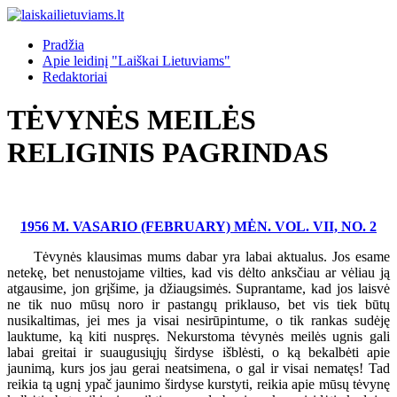
Pradžia
Apie leidinį "Laiškai Lietuviams"
Redaktoriai
TĖVYNĖS MEILĖS
RELIGINIS PAGRINDAS
1956 M. VASARIO (FEBRUARY) MĖN. VOL. VII, NO. 2
Tėvynės klausimas mums dabar yra labai aktualus. Jos esame
netekę, bet nenustojame vilties, kad vis dėlto anksčiau ar vėliau ją
atgausime, jon grįšime, ja džiaugsimės. Suprantame, kad jos laisvė
ne tik nuo mūsų noro ir pastangų priklauso, bet vis tiek būtų
nusikaltimas, jei mes ja visai nesirūpintume, o tik rankas sudėję
lauktume, ką kiti nuspręs. Nekurstoma tėvynės meilės ugnis gali
labai greitai ir suaugusiųjų širdyse išblėsti, o ką bekalbėti apie
jaunimą, kurs jos jau gerai neatsimena, o gal ir visai nematęs! Tad
reikia tą ugnį ypač jaunimo širdyse kurstyti, reikia apie mūsų tėvynę