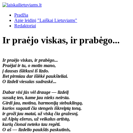
Pradžia
Apie leidinį "Laiškai Lietuviams"
Redaktoriai
Ir praėjo viskas, ir prabėgo...
Ir praėjo viskas, ir prabėgo...
Praėjai ir tu, o motin mano,
į dausas išlėkusi iš lizdo.
Bet pirmiau dar išlėkė paukšteliai.
O lizdeli viesulas sudraskė...
Dabar visi jūs vėl drauge — lizdelį
susukę ten, kame jau nieks neirsta.
Girdi jau, motina, harmoniją stebuklingą,
kurios sugauti čia stengeis iškreiptą toną,
ir groži jau matai, už viską čia gražesnį,
už Alpių ežerus, už veikalus artistų,
kurių čionai neteko tau regėti.
O aš — lizdelio paukštis paskutinis,