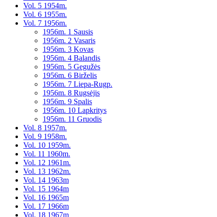
Vol. 5 1954m.
Vol. 6 1955m.
Vol. 7 1956m.
1956m. 1 Sausis
1956m. 2 Vasaris
1956m. 3 Kovas
1956m. 4 Balandis
1956m. 5 Gegužės
1956m. 6 Birželis
1956m. 7 Liepa-Rugp.
1956m. 8 Rugsėjis
1956m. 9 Spalis
1956m. 10 Lapkritys
1956m. 11 Gruodis
Vol. 8 1957m.
Vol. 9 1958m.
Vol. 10 1959m.
Vol. 11 1960m.
Vol. 12 1961m.
Vol. 13 1962m.
Vol. 14 1963m
Vol. 15 1964m
Vol. 16 1965m
Vol. 17 1966m
Vol. 18 1967m