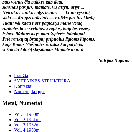
pats vienas čia palikęs taip ilgai,
skrendu pas jus, mamate, vis artyn, artyn...
Netrukus sunkūs plyš lėlutės —- kūno vysčiai,
siela — drugys auksinis — nulėks pas jus i lizdą.
Tikiu: vėl kada nors paglostys mano veidą
rankelės tavo švelnios, kvapios, kaip tos rožės,
ir tavo liūdnos akys man šypterės laimingai.
Prie rankų tų brangių pripuolus ilgioms lūpoms,
kaip Tomas Viešpaties žaizdas kai palytėjo,
sušuksiu laimėj skęsdama: Mamate mano!
Šatrijos Ragana
Pradžia
SVETAINĖS STRUKTŪRA
Kontaktai
Numerių kopijos
Metai, Numeriai
Vol. 1 1950m.
Vol. 2 1951m.
Vol. 3 1952m.
Vol. 4 1953m.