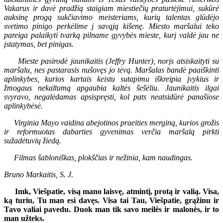
Vakarus ir davė pradžią staigiam miestiečių praturtėjimui, sukūrė
auksinę progą sukčiavimo meisteriams, kurių talentas glūdėjo
svetimo pinigo perkėlime į savąją kišenę. Miesto maršalui teko
pareiga palaikyti tvarką pilname gyvybės mieste, kurį valdė jau ne
įstatymas, bet pinigas.
Mieste pasirodė jaunikaitis (Jeffry Hunter), norįs atsiskaityti su
maršalu, nes pastarasis nušovęs jo tėvą. Maršalas bandė paaiškinti
aplinkybes, kurios kartais keistu sutapimu iškreipia įvykius ir
žmogaus nekaltumą apgaubia kaltės šešėliu. Jaunikaitis ilgai
svyravo, negalėdamas apsispręsti, kol pats neatsidūrė panašiose
aplinkybėsė.
Virginia Mayo vaidina abejotinos praeities merginą, kurios grožis
ir reformuotas dabarties gyvenimas verčia maršalą pirkti
sužadėtuvių žiedą.
Filmas šabloniškas, plokščias ir nežinia, kam naudingas.
Bruno Markaitis, S. J.
Imk, Viešpatie, visą mano laisvę, atmintį, protą ir valią. Visa,
ką turiu, Tu man esi davęs. Visa tai Tau, Viešpatie, grąžinu ir
Tavo valiai pavedu. Duok man tik savo meilės ir malonės, ir to
man užteks.