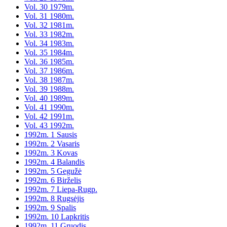
Vol. 30 1979m.
Vol. 31 1980m.
Vol. 32 1981m.
Vol. 33 1982m.
Vol. 34 1983m.
Vol. 35 1984m.
Vol. 36 1985m.
Vol. 37 1986m.
Vol. 38 1987m.
Vol. 39 1988m.
Vol. 40 1989m.
Vol. 41 1990m.
Vol. 42 1991m.
Vol. 43 1992m.
1992m. 1 Sausis
1992m. 2 Vasaris
1992m. 3 Kovas
1992m. 4 Balandis
1992m. 5 Gegužė
1992m. 6 Birželis
1992m. 7 Liepa-Rugp.
1992m. 8 Rugsėjis
1992m. 9 Spalis
1992m. 10 Lapkritis
1992m. 11 Gruodis