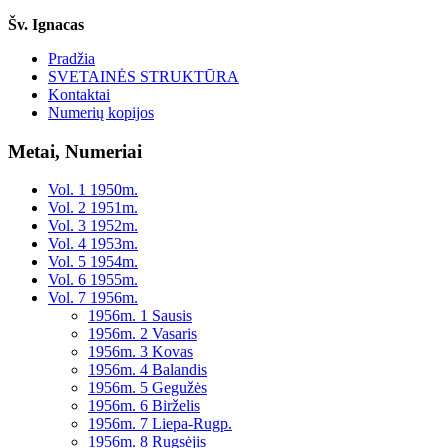
Šv. Ignacas
Pradžia
SVETAINĖS STRUKTŪRA
Kontaktai
Numerių kopijos
Metai, Numeriai
Vol. 1 1950m.
Vol. 2 1951m.
Vol. 3 1952m.
Vol. 4 1953m.
Vol. 5 1954m.
Vol. 6 1955m.
Vol. 7 1956m.
1956m. 1 Sausis
1956m. 2 Vasaris
1956m. 3 Kovas
1956m. 4 Balandis
1956m. 5 Gegužės
1956m. 6 Birželis
1956m. 7 Liepa-Rugp.
1956m. 8 Rugsėjis