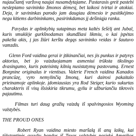
nujaučiantį varžovą naujai nusamdytajame. Pastarasis greit pastebi
neslepiamo savininko žmonos dėmesį, bet laikosi tvirtai ir atokiai.
Deja, ir savininkas parodo jam daugiau dėmesio ir pasitikėjimo
negu kitiems darbininkams, pasirinkdamas jį dešiniąja ranka.
Pavydas ir aplinkybių sutapimas meta kaltės šešėlį ant Jubal,
kuris smuklėje gurkšnodamas skundžiasi likmiu, o kai įspėtas
pakelia akis, į jas žiūri kerštu degąs savininko veidas ir šautuvo
vamzdis.
Glenn Ford vaidina gerai ir įtikinančiai, nes jis punkus ir patyręs
aktorius, bet jo vaizduojamam asmeniui trūksta tikslingo
dvasingumo, kuris pateisintų kilnių nusistatymų pastovumą. Ernest
Borgnine originalus ir vientisas. Valerie French vaidina Kanados
prancūzę, vyro nemylinčią žmoną, kuri dairosi pakaitalo
prieinamoje aplinkoje. įdomiausias yra Rod Steiger, kurio sukurtas
charakteris iš visų išsiskiria tikrumu, gyliu ir užburiančiu tikrovės
pajautimu.
Filmas turi daug gražių vaizdų iš spalvingosios Wyoming
valstybės.
THE PROUD ONES
Robert Ryan vaidina miesto maršalą iš anų laikų, kai
tūkstantinės gyvulių bandos iš Texas valstybės pasiekė Amerikos