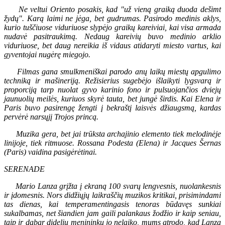
Ne veltui Oriento posakis, kad "už vieną graiką duoda dešimt
žydų". Karą laimi ne jėga, bet gudrumas. Pasirodo medinis aklys,
kurio tuščiuose viduriuose slypėjo graikų kareiviai, kai visa armada
nudavė pasitraukimą. Nedaug kareivių buvo medinio arklio
viduriuose, bet daug nereikia iš vidaus atidaryti miesto vartus, kai
gyventojai nugėrę miegojo.
Filmas gana smulkmeniškai parodo anų laikų miestų apgulimo
techniką ir mašineriją. Režisierius sugebėjo išlaikyti lygsvarą ir
proporciją tarp nuolat gyvo karinio fono ir pulsuojančios dviejų
jaunuolių meilės, kuriuos skyrė tauta, bet jungė širdis. Kai Elena ir
Paris buvo pasirengę žengti į bekraštį laisvės džiaugsmą, kardas
pervėrė narsųjį Trojos princą.
Muzika gera, bet jai trūksta archajinio elemento tiek melodinėje
linijoje, tiek ritmuose. Rossana Podesta (Elena) ir Jacques Šernas
(Paris) vaidina pasigėrėtinai.
SERENADE
Mario Lanza grįžta į ekraną 100 svarų lengvesnis, nuolankesnis
ir įdomesnis. Nors didžiųjų laikraščių muzikos kritikai, prisimindami
tas dienas, kai temperamentingasis tenoras būdavęs sunkiai
sukalbamas, net šiandien jam gaili palankaus žodžio ir kaip seniau,
taip ir dabar dideliu menininku jo nelaiko, mums atrodo, kad Lanza