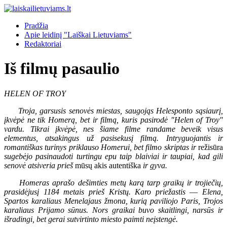
Pradžia
Apie leidinį "Laiškai Lietuviams"
Redaktoriai
Iš filmų pasaulio
HELEN OF TROY
Troja, garsusis senovės miestas, saugojąs Helesponto sąsiaurį,
įkvėpė ne tik Homerą, bet ir filmą, kuris pasirodė "Helen of Troy"
vardu. Tikrai įkvėpė, nes šiame filme randame beveik visus
elementus, atsakingus už pasisekusį filmą. Intryguojantis ir
romantiškas turinys priklauso Homerui, bet filmo skriptas ir
režisūra
sugebėjo pasinaudoti turtingu epu taip blaiviai ir taupiai, kad gili
senovė atsiveria prieš
mūsų akis autentiška
ir gyva.
Homeras aprašo dešimties metų karą tarp graikų ir trojiečių,
prasidėjusį 1184 metais prieš Kristų. Karo priežastis
—
Elena,
Spartos karaliaus Menelajaus žmona, kurią paviliojo Paris, Trojos
karaliaus Prijamo sūnus. Nors graikai buvo skaitlingi, narsūs ir
išradingi, bet gerai sutvirtinto miesto paimti neįstengė.