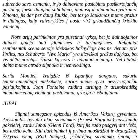
subrendo savo asmeniu, ir jo dainavime pastebima pasikartojančių
pastangų įnešti daugiau subtilumo, niuansų ir dinaminio įvairumo.
Žinoma, jis dar per daug šaukia, bet tas jo šauksmas mums gražus
ir didingas, kaip vaivorykštės j uosta virš griaudžiančių krioklio
vandenų.
Nors arijų parinkimas yra pusėtinai vykęs, bet jo dainuojamos
dainos galėjo būti įdomesnės ir turiningesnės. Religiniai
sentimentali scena senoje Meksikos bažnyčioje bus ne vienam prie
širdies, nes Schuberto "Ave Maria
"
yra dieviškai gražus dalykas, bet
vis dėlto norėtųsi išgirsti ką nors ir religinio ir naujo. Net titulinė
daina mums atrodo silpnoka ir nemelodinga.
Sarita Montiel, žvaigždė iš Ispanijos dangaus, sukuria
temperamentingą meksikietę, kurios meilė gyva nesvyruojančiu
pasiaukojimu. Joan Fontaine vaidina turtingą ir aristokratišką
meno mecenatę vieningu pastovumu, gracija ir išbaigtumu.
JUBAL
Silpnai sumegztas epizodas iš Amerikos Vakarų gyvenimo.
Apystambis gyvulių ūkio savininkas (Ernest Borgnine) nusisamdo
pakeleivį, vardu Jubal (Glenn Ford), kurį jis rado pusgyvį ant viešo,
bet tuščio kelio. Kiti darbininkai jį priima nuoširdžiai ir draugiškai,
išskyrus vieną (Rod Steiger), įsižiūrėjusį savininko žmoną ir