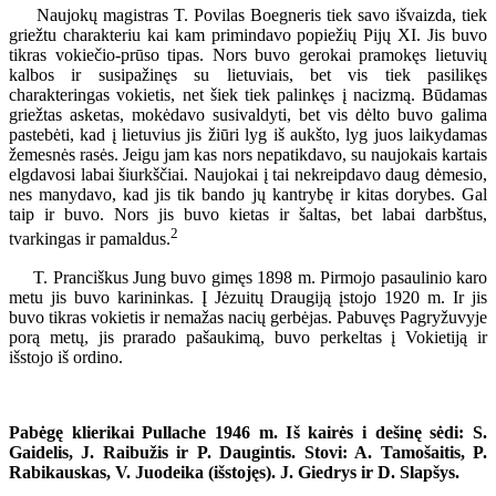
Naujokų magistras T. Povilas Boegneris tiek savo išvaizda, tiek
griežtu charakteriu kai kam primindavo popiežių Pijų XI. Jis buvo
tikras vokiečio-prūso tipas. Nors buvo gerokai pramokęs lietuvių
kalbos ir susipažinęs su lietuviais, bet vis tiek pasilikęs
charakteringas vokietis, net šiek tiek palinkęs į nacizmą. Būdamas
griežtas asketas, mokėdavo susivaldyti, bet vis dėlto buvo galima
pastebėti, kad į lietuvius jis žiūri lyg iš aukšto, lyg juos laikydamas
žemesnės rasės. Jeigu jam kas nors nepatikdavo, su naujokais kartais
elgdavosi labai šiurkščiai. Naujokai į tai nekreipdavo daug dėmesio,
nes manydavo, kad jis tik bando jų kantrybę ir kitas dorybes. Gal
taip ir buvo. Nors jis buvo kietas ir šaltas, bet labai darbštus,
2
tvarkingas ir pamaldus.
T. Pranciškus Jung buvo gimęs 1898 m. Pirmojo pasaulinio karo
metu jis buvo karininkas. Į Jėzuitų Draugiją įstojo 1920 m. Ir jis
buvo tikras vokietis ir nemažas nacių gerbėjas. Pabuvęs Pagryžuvyje
porą metų, jis prarado pašaukimą, buvo perkeltas į Vokietiją ir
išstojo iš ordino.
Pabėgę klierikai Pullache 1946 m. Iš kairės i dešinę sėdi: S.
Gaidelis, J. Raibužis ir P. Daugintis. Stovi: A. Tamošaitis, P.
Rabikauskas, V. Juodeika (išstojęs). J. Giedrys ir D. Slapšys.