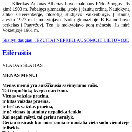
Klierikas Antanas Albertas buvo malonaus būdo žmogus. Jis
gimė 1903 m. Pabaigęs gimnaziją, įstojo į jėzuitų ordiną. Naujokyną
atliko s'Heerenberge, filosofiją studijavo Valkenburge. Į Kauną
atvyko 1927 m. ir mokytojavo jėzuitų gimnazijoje. Iš Kauno buvo
perkeltas į Pagryžuvį. Ten jis mokytojavo porą mėnesių. Jis mirė
Vokietijoje 1961 m.
Skaityti daugiau: JĖZUITAI NEPRIKLAUSOMOJE LIETUVOJE
Eilėraštis
VLADAS ŠLAITAS
MENAS MENUI
Menas menui yra aukščiausia savimylumo rūšis.
Tai trupučiuką kvepia narcizmu.
Vienas vaizdas praeina,
ir kitas vaizdas praeina,
ir trečias vaizdas praeina,
ir nė vienas jų atminty nepalieka ženklo.
Kai negali rašyti, tai geriau nerašyk.
Geriau susirask kur nors ramia ir nuošalia vieta sodo vienatvėje
ir ilsėkis.