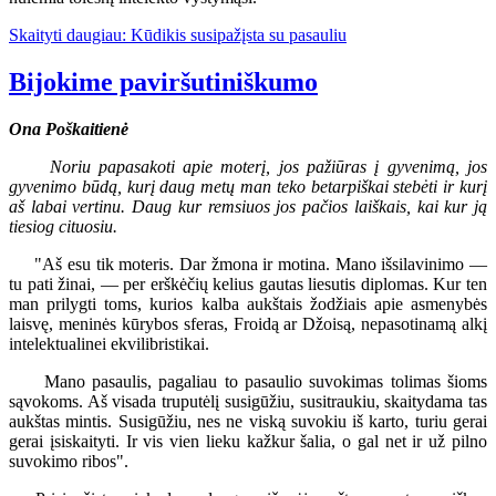
Skaityti daugiau: Kūdikis susipažįsta su pasauliu
Bijokime paviršutiniškumo
Ona Poškaitienė
Noriu papasakoti apie moterį, jos pažiūras į gyvenimą, jos
gyvenimo būdą, kurį daug metų man teko betarpiškai stebėti ir kurį
aš labai vertinu. Daug kur remsiuos jos pačios laiškais, kai kur ją
tiesiog cituosiu.
"Aš esu tik moteris. Dar žmona ir motina. Mano išsilavinimo —
tu pati žinai, — per erškėčių kelius gautas liesutis diplomas. Kur ten
man prilygti toms, kurios kalba aukštais žodžiais apie asmenybės
laisvę, meninės kūrybos sferas, Froidą ar Džoisą, nepasotinamą alkį
intelektualinei ekvilibristikai.
Mano pasaulis, pagaliau to pasaulio suvokimas tolimas šioms
sąvokoms. Aš visada truputėlį susigūžiu, susitraukiu, skaitydama tas
aukštas mintis. Susigūžiu, nes ne viską suvokiu iš karto, turiu gerai
gerai įsiskaityti. Ir vis vien lieku kažkur šalia, o gal net ir už pilno
suvokimo ribos".