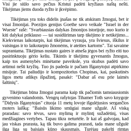
Visi jie siūlo savo pečius Kristui padėti kryžiaus naštą nešti.
Tikėjimas jiems duoda ryžto ir įkvėpimo.
Tikėjimas yra toks didelis įnašas ne tik atskiram žmogui, bet ir
visai žmonijai. Poezijos genijus Goethe savo veikale "Israel in der
Wueste" rašė: "Svarbiausias dalykas žmonijos istorijoje, nuo kurio ir
kiti dalykai priklauso — tai susidūrimas tarp tikėjimo ir netikėjimo...
Kiekvienas laikotarpis, kai tikėjimas vyrauja, yra šviesus, iškilus ir
vaisingas ir to laikotarpio žmonėms, ir ateities kartoms". Tai savaime
suprantama. Tikėjimas nustato gaires ir atneša jėgos bei ryžto eiti tuo
pasirinktuoju gėrio keliu. Tikintis ir tikėjimu gyvenantis žmogus,
kaip tos asmenybės minėtame paveiksle, yra skubus padėti savo
artimui nešti kryžių. Tuo jis padeda ir pačiam Išganytojui atpirkimo
misijoje. Tai paliudijo ir kompozitorius Chopinas, kai, paskutinės
ligos metu atlikęs išpažintį, pasakė: "Dabar aš esu prie laimės
šaltinių".
Tikėjimas būna žmogui parama kaip tik pačiomis tamsiausiomis
gyvenimo valandomis. Vengrų rašytojas Tihamer Toth savo knygoje
"Didysis Išganytojas" cituoja 11 metų lovoje išgulėjusios sergančios
moters laišką: "Baisūs likimo smūgiai mane užgulė. Aš viską
praradau: savo tėvus, savo mylimą ir mylintį sužadėtinį, visas
medžiagines vertybes. Tapau tikra neturtėle. Ir kai aš galvojau, kad
jau viskas prarasta, ką tik buvo galima prarasti, tada mane užgulė
ilga liga su baisiais kūno skausmais. Turėjau pakelti rimtas