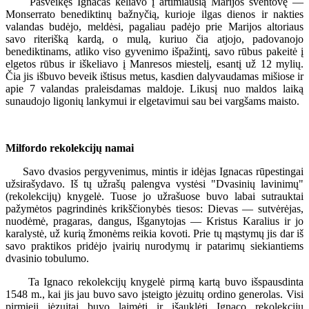
Pasveikęs Ignacas keliavo į artimiausią Marijos šventovę —
Monserrato benediktinų bažnyčią, kurioje ilgas dienos ir nakties
valandas budėjo, meldėsi, pagaliau padėjo prie Marijos altoriaus
savo riterišką kardą, o mulą, kuriuo čia atjojo, padovanojo
benediktinams, atliko viso gyvenimo išpažintį, savo rūbus pakeitė į
elgetos rūbus ir iškeliavo į Manresos miestelį, esantį už 12 mylių.
Čia jis išbuvo beveik ištisus metus, kasdien dalyvaudamas mišiose ir
apie 7 valandas praleisdamas maldoje. Likusį nuo maldos laiką
sunaudojo ligonių lankymui ir elgetavimui sau bei vargšams maisto.
Milfordo rekolekcijų namai
Savo dvasios pergyvenimus, mintis ir idėjas Ignacas rūpestingai
užsirašydavo. Iš tų užrašų palengva vystėsi "Dvasinių lavinimų"
(rekolekcijų) knygelė. Tuose jo užrašuose buvo labai sutrauktai
pažymėtos pagrindinės krikščionybės tiesos: Dievas — sutvėrėjas,
nuodėmė, pragaras, dangus, Išganytojas — Kristus Karalius ir jo
karalystė, už kurią žmonėms reikia kovoti. Prie tų mąstymų jis dar iš
savo praktikos pridėjo įvairių nurodymų ir patarimų siekiantiems
dvasinio tobulumo.
Ta Ignaco rekolekcijų knygelė pirmą kartą buvo išspausdinta
1548 m., kai jis jau buvo savo įsteigto jėzuitų ordino generolas. Visi
pirmieji jėzuitai buvo laimėti ir išauklėti Ignaco rekolekcijų