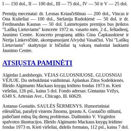
I — 150 dol., II — 100 dol., III — 75 dol., IV — 50 ir V — 25 dol.
Premijų mecenatai: dr. Leonas Kriaučeliūnas — 200 dol., Vincas ir
Ona Kuliešiai — 100 dol., Stefanija Rudokienė — 50 dol. ir dr.
Ferdinandas Kaunas — 50 dol. Laimėtojams premijos bus įteiktos
"Laiškų Lietuviams" koncerte 1972 m. vasario mėn. 2 d., šeštadienį,
Jaunimo Centre. Koncerto programą atliks Gina Čapkauskienė ir
Nerija Linkevičiūtė, akompanuojant Alvydui Vasaičiui. Visi "Laiškų
Lietuviams" skaitytojai ir bičiuliai tą vakarą maloniai laukiami
Jaunimo Centre.
ATSIŲSTA PAMINĖTI
Algirdas Landsbergis. VĖJAS GLUOSNIUOSE. GLUOSNIAI
VĖJUJE. Du stebukliniai vaidinimai. Aplankas Zitos Sodeikienės.
Išleido Algimanto Mackaus knygų leidimo fondas 1973 m. Kieti
viršeliai, 126 psl., kaina 5 dol. Fondo adresas: Gintautas Vėžys,
6349 S. Artesian Ave., Chicago, Ill. 60629.
Antanas Gustaitis. SAULĖS ŠERMENYS. Humoristiniai
eilėraščiai, parašyti visiems žinomu, įprastu A. Gustaičio stiliumi,
paliečiant mūsų šių dienų problemas. Dailininko V. Vizgirdos
spalvotos iliustracijos. Išleido Algimanto Mackaus knygų leidimo
fondas 1973 m. Kieti viršeliai, didelis formatas, 112 psl., kaina 7 dol.