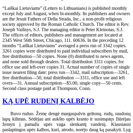
“Laiškai Lietuviams” (Letters to Lithuanians) is published monthly
except July and August, when bi-monthly. Its publishers and owners
are the Jesuit Fathers of Della Strada, Inc., a non-profit religious
society approved by the Roman Catholic Church. The editor is Rev.
Joseph Vaišnys, S.J. The managing editor is Peter Kleinotas, S.J.
The offices of editors, publishers and management are located at
2345 West 56th Street, Chicago, 111. 60636. In the preceding 12
months “Laiškai Lietuviams” averaged a press run of 3342 copies.
3261 copies were distributed to paid individual subscribers by mail,
free distribution—50 copies. None (0) distributed to news agents,
and none sold through dealers. Total distribution 3311 copies, for
office use and left-over copies 31. Actual number of copies of single
issue nearest filing date: press run—3342, mail subscription—3261,
free distribution—50, total distribution —3311, office use and left
overs—31. Annual subscription—$5.00, single copy—50 cents.
Second class postage paid at Thompson, Conn.
KĄ UPĖ RUDENĮ KALBĖJO
Buvo ruduo. Žemę dengė margaspalvis geltonų, rudų, raudonų
lapų kilimas. Sėdėjau ant aukšto upės kranto ir susimąstęs žiūrėjau
žemyn į pamažu upės vaga slenkantį vandenį. Klausiausi
paslaptingos upės kalbos, kuri, atrodo, norėjo daug ką pasakyti. Lyg