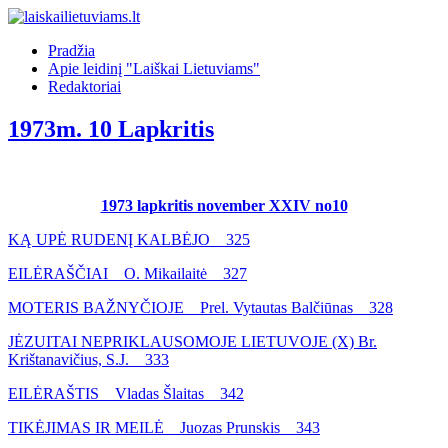
Pradžia
Apie leidinį "Laiškai Lietuviams"
Redaktoriai
1973m. 10 Lapkritis
1973 lapkritis november XXIV no10
KĄ UPĖ RUDENĮ KALBĖJO 325
EILĖRAŠČIAI O. Mikailaitė 327
MOTERIS BAŽNYČIOJE Prel. Vytautas Balčiūnas 328
JĖZUITAI NEPRIKLAUSOMOJE LIETUVOJE (X) Br.
Krištanavičius, S.J. 333
EILĖRAŠTIS Vladas Šlaitas 342
TIKĖJIMAS IR MEILĖ Juozas Prunskis 343