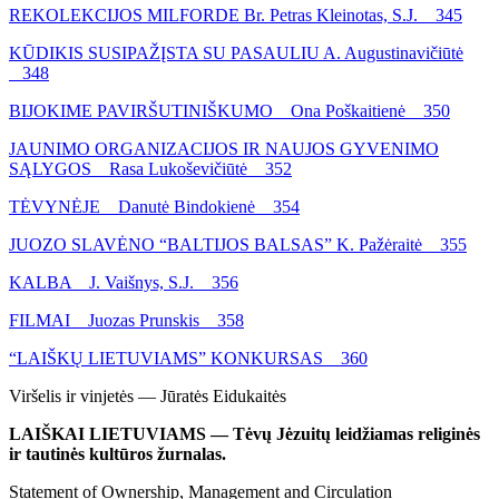
REKOLEKCIJOS MILFORDE Br. Petras Kleinotas, S.J. 345
KŪDIKIS SUSIPAŽĮSTA SU PASAULIU A. Augustinavičiūtė
348
BIJOKIME PAVIRŠUTINIŠKUMO Ona Poškaitienė 350
JAUNIMO ORGANIZACIJOS IR NAUJOS GYVENIMO
SĄLYGOS Rasa Lukoševičiūtė 352
TĖVYNĖJE Danutė Bindokienė 354
JUOZO SLAVĖNO “BALTIJOS BALSAS” K. Pažėraitė 355
KALBA J. Vaišnys, S.J. 356
FILMAI Juozas Prunskis 358
“LAIŠKŲ LIETUVIAMS” KONKURSAS 360
Viršelis ir vinjetės — Jūratės Eidukaitės
LAIŠKAI LIETUVIAMS — Tėvų Jėzuitų leidžiamas religinės
ir tautinės kultūros žurnalas.
Statement of Ownership, Management and Circulation