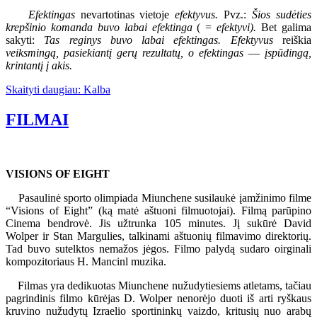
Efektingas
nevartotinas vietoje
efektyvus.
Pvz.:
Šios sudėties
krepšinio komanda buvo labai
efektinga
( =
efektyvi).
Bet galima
sakyti:
Tas reginys buvo labai efektingas. Efektyvus
reiškia
veiksmingą, pasiekiantį gerų rezultatų, o efektingas
—
įspūdingą,
krintantį į akis.
Skaityti daugiau: Kalba
FILMAI
VISIONS OF EIGHT
Pasaulinė sporto olimpiada Miunchene susilaukė įamžinimo filme
“Visions of Eight” (ką matė aštuoni filmuotojai). Filmą parūpino
Cinema bendrovė. Jis užtrunka 105 minutes. Jį sukūrė David
Wolper ir Stan Margulies, talkinami aštuonių filmavimo direktorių.
Tad buvo sutelktos nemažos jėgos. Filmo palydą sudaro oirginali
kompozitoriaus H. Mancinl muzika.
Filmas yra dedikuotas Miunchene nužudytiesiems atletams, tačiau
pagrindinis filmo kūrėjas D. Wolper nenorėjo duoti iš arti ryškaus
kruvino nužudytų Izraelio sportininkų vaizdo, kritusių nuo arabų