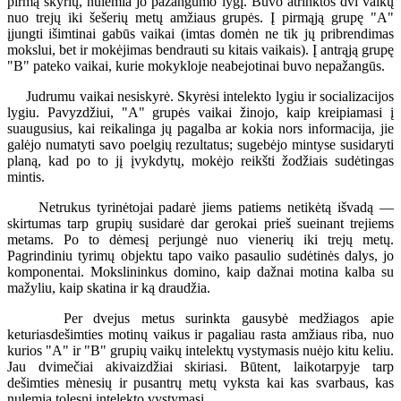
pirmą skyrių, nulemia jo pažangumo lygį. Buvo atrinktos dvi vaikų
nuo trejų iki šešerių metų amžiaus grupės. Į pirmąją grupę "A"
įjungti išimtinai gabūs vaikai (imtas domėn ne tik jų pribrendimas
mokslui, bet ir mokėjimas bendrauti su kitais vaikais). Į antrąją grupę
"B" pateko vaikai, kurie mokykloje neabejotinai buvo nepažangūs.
Judrumu vaikai nesiskyrė. Skyrėsi intelekto lygiu ir socializacijos
lygiu. Pavyzdžiui, "A" grupės vaikai žinojo, kaip kreipiamasi į
suaugusius, kai reikalinga jų pagalba ar kokia nors informacija, jie
galėjo numatyti savo poelgių rezultatus; sugebėjo mintyse susidaryti
planą, kad po to jį įvykdytų, mokėjo reikšti žodžiais sudėtingas
mintis.
Netrukus tyrinėtojai padarė jiems patiems netikėtą išvadą —
skirtumas tarp grupių susidarė dar gerokai prieš sueinant trejiems
metams. Po to dėmesį perjungė nuo vienerių iki trejų metų.
Pagrindiniu tyrimų objektu tapo vaiko pasaulio sudėtinės dalys, jo
komponentai. Mokslininkus domino, kaip dažnai motina kalba su
mažyliu, kaip skatina ir ką draudžia.
Per dvejus metus surinkta gausybė medžiagos apie
keturiasdešimties motinų vaikus ir pagaliau rasta amžiaus riba, nuo
kurios "A" ir "B" grupių vaikų intelektų vystymasis nuėjo kitu keliu.
Jau dvimečiai akivaizdžiai skiriasi. Būtent, laikotarpyje tarp
dešimties mėnesių ir pusantrų metų vyksta kai kas svarbaus, kas
nulemia tolesnį intelekto vystymąsi.