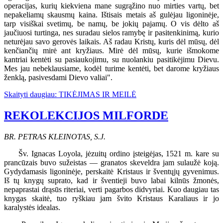
operacijas, kurių kiekviena mane sugrąžino nuo mirties vartų, bet
nepakeliamų skausmų kaina. Ištisais metais aš gulėjau ligoninėje,
tarp visiškai svetimų, be namų, be jokių pajamų. O vis dėlto aš
jaučiuosi turtinga, nes suradau sielos ramybę ir pasitenkinimą, kurio
neturėjau savo gerovės laikais. Aš radau Kristų, kuris dėl mūsų, dėl
kenčiančių mirė ant kryžiaus. Mirė dėl mūsų, kurie išmokome
kantriai kentėti su pasiaukojimu, su nuolankiu pasitikėjimu Dievu.
Mes jau nebeklausiame, kodėl turime kentėti, bet darome kryžiaus
ženklą, pasivesdami Dievo valiai".
Skaityti daugiau: TIKĖJIMAS IR MEILĖ
REKOLEKCIJOS MILFORDE
BR. PETRAS KLEINOTAS, S.J.
Šv. Ignacas Loyola, jėzuitų ordino įsteigėjas, 1521 m. kare su
prancūzais buvo sužeistas — granatos skeveldra jam sulaužė koją.
Gydydamasis ligoninėje, perskaitė Kristaus ir šventųjų gyvenimus.
Iš tų knygų suprato, kad ir šventieji buvo labai kilnūs žmonės,
nepaprastai drąsūs riteriai, verti pagarbos didvyriai. Kuo daugiau tas
knygas skaitė, tuo ryškiau jam švito Kristaus Karaliaus ir jo
karalystės idealas.