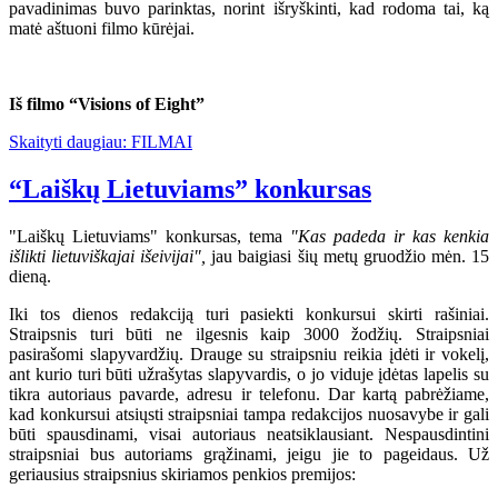
pavadinimas buvo parinktas, norint išryškinti, kad rodoma tai, ką
matė aštuoni filmo kūrėjai.
Iš filmo “Visions of Eight”
Skaityti daugiau: FILMAI
“Laiškų Lietuviams” konkursas
"Laiškų Lietuviams" konkursas, tema
"Kas padeda ir kas kenkia
išlikti lietuviškajai išeivijai",
jau baigiasi šių metų gruodžio mėn. 15
dieną.
Iki tos dienos redakciją turi pasiekti konkursui skirti rašiniai.
Straipsnis turi būti ne ilgesnis kaip 3000 žodžių. Straipsniai
pasirašomi slapyvardžių. Drauge su straipsniu reikia įdėti ir vokelį,
ant kurio turi būti užrašytas slapyvardis, o jo viduje įdėtas lapelis su
tikra autoriaus pavarde, adresu ir telefonu. Dar kartą pabrėžiame,
kad konkursui atsiųsti straipsniai tampa redakcijos nuosavybe ir gali
būti spausdinami, visai autoriaus neatsiklausiant. Nespausdintini
straipsniai bus autoriams grąžinami, jeigu jie to pageidaus. Už
geriausius straipsnius skiriamos penkios premijos: