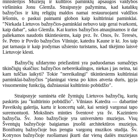
ministerijos Muziejų ir kultūros paminklų apsaugos valdybos
viršininku Jonu Glemža. Straipsnyje pažymima, kad katalikų
bažnyčios ir kitų religijų maldos namai restauruojami valdžios
lėšomis, o paskui paimami globon kaip kultūriniai paminklai.
"Niekada Lietuvos bažnyčios-paminklai nebuvo taip gerai tvarkomi,
kaip dabar", sako Glemža. Kai kurios bažnyčios atnaujinamos ir dar
paliekamos naudotis tikintiesiems, kaip pvz. šv. Onos, šv. Teresės,
šv. Petro ir Povilo bažnyčios Vilniuje, katedra Kaune ir kt. Jos taip
pat tarnauja ir kaip įrodymas užsienio turistams, kad tikėjimo laisvė
Lietuvoje klesti.
Bažnyčių uždarymo priežastimi yra paduodamas sumažėjęs
tikinčiųjų skaičius: bažnyčios nebereikalingos, niekas į jas neina, tai
kam tuščias laikyti? Tokie "nereikalingi" tikintiesiems kultūriniai
paminklai-bažnyčios "planingai viena po kitos atveria duris, įgyja
visuomeninę funkciją, dažniausiai kultūrinio pobūdžio".
Straipsnyje suminėta eilė žymiųjų Lietuvos bažnyčių, kurių
paskirtis jau "kultūrinio pobūdžio". Vilniaus Katedra — dabartinė
Paveikslų galerija, kartu ir koncertų salė, kai senieji vargonai tapo
suremontuoti. Mokslinės minties šventovė yra šv. Kazimiero
bažnyčia. Šv. Jono bažnyčioje yra universiteto muziejus. Visų
Šventųjų bažnyčioje baigiamas įruošti architektūros muziejus.
Bonifratrų bažnyčioje bus įrengta vargonų muzikos studija. Šv.
Kotrynos bažnyčioje ruošiamasi įkurti dar vieną dailės muziejaus