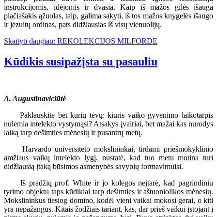
instrukcijomis, idėjomis ir dvasia. Kaip iš mažos gilės išauga
plačiašakis ąžuolas, taip, galima sakyti, iš tos mažos knygelės išaugo
ir jėzuitų ordinas, pats didžiausias iš visų vienuolijų.
Skaityti daugiau: REKOLEKCIJOS MILFORDE
Kūdikis susipažįsta su pasauliu
A. Augustinaviciūtė
Paklauskite bet kurių tėvų: kiuris vaiko gyvenimo laikotarpis
nulemia intelekto vystymąsi? Atsakys įvairiai, bet mažai kas nurodys
laiką tarp dešimties mėnesių ir pusantrų metų.
Harvardo universiteto mokslininkai, tirdami priešmokyklinio
amžiaus vaikų intelekto lygį, nustatė, kad tuo metu motina turi
didžiausią įtaką būsimos asmenybės savybių formavimuisi.
Iš pradžių prof. White ir jo kolegos neįtarė, kad pagrindiniu
tyrimo objektu taps kūdikiai tarp dešimties ir aštuoniolikos mėnesių.
Mokslininkus tiesiog domino, kodėl vieni vaikai mokosi gerai, o kiti
yra nepažangūs. Kitais žodžiais tariant, kas, dar prieš vaikui įstojant į