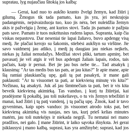
supratau, lyg nujaučiau šitokią jos kalbą:
— Gerai, kad nuo to aukšto kranto žvelgi žemyn, kad žiūri į
gilumą. Žmogus tik tada pamato, kas jis yra, jei neskrajoja
padangėmis, neįsivaizduoja tuo, kuo jis nėra, bet nuleidžia žemyn
akis ir pažvelgia į žemę, ant kurios stovi. Tada jis pamato ir pažįsta
pats save. Pamato ir tuos nukritusius rudens lapus. Supranta, kaip čia
viskas nepastovu. Dar neseniai tie lapai žaliavo, buvo apdengę visą
medį. Jie plačiai kerojo su šakomis, stiebėsi aukštyn su viršūne. Jie
savo vaidmenį jau atliko, į medį jų daugiau jau niekas neįkels,
niekas jų žaliai nenudažys. Medžiai stovi pliki, tartum apmirę, bet
pavasarį jie vėl atgis ir vėl bus apdengti žaliais lapais, rodos, tais
pačiais, kaip ir pernai. Bet jie jau bus nebe tie... Tad atsakyk į
klausimą: "Ar tas medis bus tas pats, ar jau kitas?" Ir apie mane, apie
šią ramiai plaukiančią upę, gali tą pat pasakyti, ir mane gali
paklausti: "Ar tu visuomet ta pati, ar kiekvieną minutę vis kita?"
Nežinau, ką atsakyti. Juk aš jau šimtmečiais ta pati, bet ir vis kita
beveik kiekvieną akimirką. Tas vanduo, į kurį tu žiūrėjai, kai
pradėjome šį pokalbį, jau toli nukeliavęs, o tu vis žemyn tebežiūri ir
manai, kad žiūri į tą patį vandenį, į tą pačią upę. Žinok, kad ir tavo
gyvenimas, kaip upės vanduo: jis visuomet atrodo toks pat, bet
kiekvieną akimirką vis naujas, nes tas, kurį prieš kelias minutes
matėm, jau toli nutekėjęs ir niekada negrįš. Tu nematai nei mano
pradžios, nei galo. Į mane žiūrint, ir laiko sąvoka išnyksta. Jei gerai
įsiklausysi į mano kalbą, suprasi, kas yra amžinybė; suprasi, kad jos