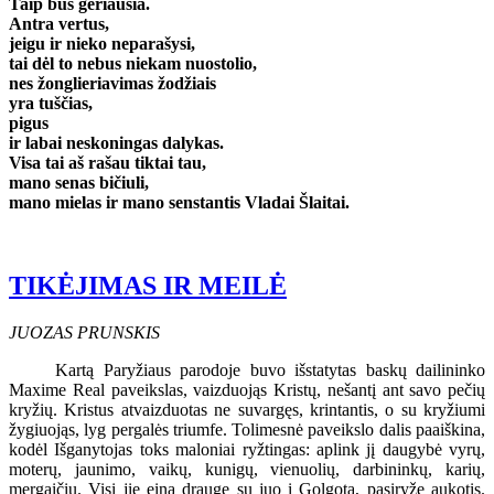
Taip bus geriausia.
Antra vertus,
jeigu ir nieko neparašysi,
tai dėl to nebus niekam nuostolio,
nes žonglieriavimas žodžiais
yra tuščias,
pigus
ir labai neskoningas dalykas.
Visa tai aš rašau tiktai tau,
mano senas bičiuli,
mano mielas ir mano senstantis Vladai Šlaitai.
TIKĖJIMAS IR MEILĖ
JUOZAS PRUNSKIS
Kartą Paryžiaus parodoje buvo išstatytas baskų dailininko
Maxime Real paveikslas, vaizduojąs Kristų, nešantį ant savo pečių
kryžių. Kristus atvaizduotas ne suvargęs, krintantis, o su kryžiumi
žygiuojąs, lyg pergalės triumfe. Tolimesnė paveikslo dalis paaiškina,
kodėl Išganytojas toks maloniai ryžtingas: aplink jį daugybė vyrų,
moterų, jaunimo, vaikų, kunigų, vienuolių, darbininkų, karių,
mergaičių. Visi jie eina drauge su juo į Golgotą, pasiryžę aukotis.