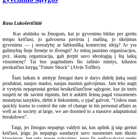
Rasa Lukoševičiūtė
Kas atsitinka su žmogum, kai jo gyvenimo būdas per greitu
tempu keičiasi, jo galvosena pavirsta į mašiną, jo tikėjimas
gyvenimu — į nerealybę ar šablonišką komercinę idėją? Ar yra
galimybių šioje žemėje to išvengti? Ar mūsų jaunimo organizacijos,
pvz. skautų organizacija, gali įterpti savo ideologiją į šių laikų
visuomenę? Tai bus pagrindinės šio rašinio mintys, kilusios
perskaičius knygą "Future Shock" (Alvin Toffler).
Šiais laikais ir ateityje žmogui daro ir darys didelę įtaką nauji
produktai, naujos mados, naujas masinis galvojimas. Jam teks augti
ir vystytis nepaprastai greitai besikeičiančiose sąlygose, kur jis turės
suspėti ne tik savimi rūpintis, bet ir auklėti šeimą pagal visuomenės
nustatytas taisykles, dirbti ir linksmintis, o ypač galvoti. "Unless man
quickly learns to control the rate of change in his personal affairs as
well as in society at large, we are doomed to a massive adaptational
breakdown".
Taigi, jei žmogus nepajėgs valdyti tai, kas aplink jį taip greitai
keičiasi, jeigu jis nepajėgs susidaryti savo nuomonės tam tikrais
klausimais, bet seks masės galvojimu, jeigu šis neišpasakytai greitu