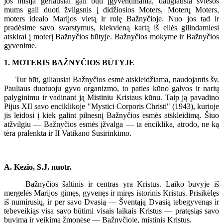
jos misija geriausiai gali būti įgyvendinama, daugiausia šviesos
mums gali duoti žvilgsnis į didžiosios Moters, Moterų Moters,
moters idealo Marijos vietą ir rolę Bažnyčioje. Nuo jos tad ir
pradėsime savo svarstymus, kiekvieną kartą iš eilės gilindamiesi
atskirai į moterį Bažnyčios būtyje. Bažnyčios mokyme ir Bažnyčios
gyvenime.
1. MOTERIS BAŽNYČIOS BŪTYJE
Tur būt, giliausiai Bažnyčios esmė atskleidžiama, naudojantis šv.
Pauliaus duotuoju gyvo organizmo, to paties kūno galvos ir narių
palyginimu ir vadinant ją Mistiniu Kristaus kūnu. Taip ją pavadino
Pijus XII savo enciklikoje "Mystici Corporis Christi" (1943), kurioje
jis leidosi į kiek galint pilnesnį Bažnyčios esmės atskleidimą. Šiuo
atžvilgiu — Bažnyčios esmės įžvalga — ta enciklika, atrodo, ne ką
tėra pralenkta ir II Vatikano Susirinkimo.
A. Kezio, S.J. nuotr.
Bažnyčios šaltinis ir centras yra Kristus. Laiko būvyje iš
mergelės Marijos gimęs, gyvenęs ir miręs istorinis Kristus. Prisikėlęs
iš numirusių, ir per savo Dvasią — Šventąją Dvasią tebegyvenąs ir
tebeveikiąs visa savo būtimi visais laikais Kristus — pratęsiąs savo
buvimą ir veikimą žmonėse — Bažnyčioje, mistinis Kristus.