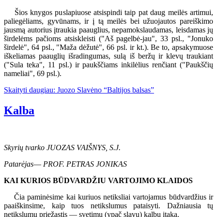
Šios knygos puslapiuose atsispindi taip pat daug meilės artimui,
paliegėliams, gyvūnams, ir į tą meilės bei užuojautos pareiškimo
jausmą autorius įtraukia paauglius, nepamokslaudamas, leisdamas jų
širdelėms pačioms atsiskleisti ("Aš pagelbė-jau", 33 psl., "Jonuko
širdelė", 64 psl., "Maža dėžutė", 66 psl. ir kt.). Be to, apsakymuose
iškeliamas paauglių išradingumas, sulą iš beržų ir klevų traukiant
("Sula teka", 11 psl.) ir paukščiams inkilėlius renčiant ("Paukščių
nameliai", 69 psl.).
Skaityti daugiau: Juozo Slavėno “Baltijos balsas”
Kalba
Skyrių tvarko JUOZAS VAIŠNYS, S.J.
Patarėjas
—
PROF. PETRAS JONIKAS
KAI KURIOS BŪDVARDŽIU VARTOJIMO KLAIDOS
Čia paminėsime kai kuriuos netiksliai vartojamus būdvardžius ir
paaiškinsime, kaip tuos netikslumus pataisyti. Dažniausia tų
netikslumų priežastis — svetimų (ypač slavų) kalbų įtaka.