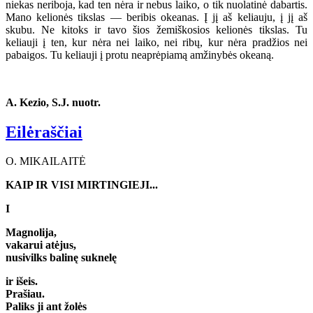
niekas neriboja, kad ten nėra ir nebus laiko, o tik nuolatinė dabartis.
Mano kelionės tikslas — beribis okeanas. Į jį aš keliauju, į jį aš
skubu. Ne kitoks ir tavo šios žemiškosios kelionės tikslas. Tu
keliauji į ten, kur nėra nei laiko, nei ribų, kur nėra pradžios nei
pabaigos. Tu keliauji į protu neaprėpiamą amžinybės okeaną.
A. Kezio, S.J. nuotr.
Eilėraščiai
O. MIKAILAITĖ
KAIP IR VISI MIRTINGIEJI...
I
Magnolija,
vakarui atėjus,
nusivilks balinę suknelę
ir išeis.
Prašiau.
Paliks ji ant žolės