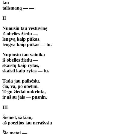
tau
talismaną — —
II
Nuausiu tau vestuvinę
iš obelies žiedu —
lengvą kaip pūkas,
lengva kaip pūkas — tu.
Nupinsiu tau vainiką
iš obelies žiedu —
skaistų kaip rytas,
skaisti kaip rytas — tu.
Tada jau pailsėsiu,
čia, va, po obelim.
Tegu žiedai nukrinta,
ir aš su jais — pusnin.
III
Šiemet, sakiau,
aš poezijos jau nerašysiu
Šie metai —