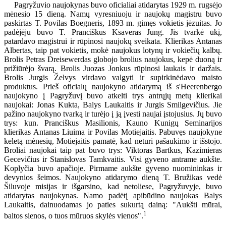
Pagryžuvio naujokynas buvo oficialiai atidarytas 1929 m. rugsėjo
mėnesio 15 dieną. Namų vyresniuoju ir naujokų magistru buvo
paskirtas T. Povilas Boegneris, 1893 m. gimęs vokietis jėzuitas. Jo
padėjėju buvo T. Pranciškus Ksaveras Jung. Jis tvarkė ūkį,
patardavo magistrui ir rūpinosi naujokų sveikata. Klierikas Antanas
Albertas, taip pat vokietis, mokė naujokus lotynų ir vokiečių kalbų.
Brolis Petras Dreisewerdas globojo brolius naujokus, kepė duoną ir
prižiūrėjo švarą. Brolis Juozas Jonkus rūpinosi laukais ir daržais.
Brolis Jurgis Želvys virdavo valgyti ir supirkinėdavo maisto
produktus. Prieš oficialų naujokyno atidarymą iš s'Heerenbergo
naujokyno į Pagryžuvį buvo atkelti trys antrųjų metų klierikai
naujokai: Jonas Kukta, Balys Laukaitis ir Jurgis Smilgevičius. Jie
pažino naujokyno tvarką ir turėjo į ją įvesti naujai įstojusius. Jų buvo
trys: kun. Pranciškus Masilionis, Kauno Kunigų Seminarijos
klierikas Antanas Liuima ir Povilas Motiejaitis. Pabuvęs naujokyne
keletą mėnesių, Motiejaitis pamatė, kad neturi pašaukimo ir išstojo.
Broliai naujokai taip pat buvo trys: Viktoras Bartkus, Kazimieras
Gecevičius ir Stanislovas Tamkvaitis. Visi gyveno antrame aukšte.
Koplyčia buvo apačioje. Pirmame aukšte gyveno nuomininkas ir
devynios šeimos. Naujokyno atidarymo dieną T. Bružikas vedė
Šiluvoje misijas ir išgarsino, kad netoliese, Pagryžuvyje, buvo
atidarytas naujokynas. Namo padėtį apibūdino naujokas Balys
Laukaitis, dainuodamas jo paties sukurtą dainą: "Aukšti mūrai,
1
baltos sienos, o tuos mūruos skylės vienos".