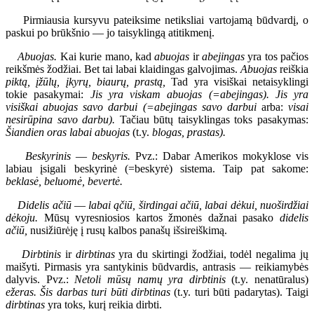
Pirmiausia kursyvu pateiksime netiksliai vartojamą būdvardį, o
paskui po brūkšnio — jo taisyklingą atitikmenį.
Abuojas.
Kai kurie mano, kad
abuojas
ir
abejingas
yra tos pačios
reikšmės žodžiai. Bet tai labai klaidingas galvojimas.
Abuojas
reiškia
piktą, įžūlų, įkyrų, biaurų, prastą,
Tad yra visiškai netaisyklingi
tokie pasakymai:
Jis yra viskam abuojas (=abejingas). Jis yra
visiškai abuojas savo darbui (=abejingas savo darbui
arba:
visai
nesirūpina savo darbu).
Tačiau būtų taisyklingas toks pasakymas:
Šiandien oras labai abuojas
(t.y.
blogas, prastas).
Beskyrinis
—
beskyris.
Pvz.: Dabar Amerikos mokyklose vis
labiau įsigali beskyrinė (=beskyrė) sistema. Taip pat sakome:
beklasė, beluomė, bevertė.
Didelis ačiū
—
labai ąčiū, širdingai ačiū, labai dėkui, nuoširdžiai
dėkoju.
Mūsų vyresniosios kartos žmonės dažnai pasako
didelis
ačiū,
nusižiūrėję į rusų kalbos panašų išsireiškimą.
Dirbtinis
ir
dirbtinas
yra du skirtingi žodžiai, todėl negalima jų
maišyti. Pirmasis yra santykinis būdvardis, antrasis — reikiamybės
dalyvis. Pvz.:
Netoli mūsų namų yra dirbtinis
(t.y. nenatūralus)
ežeras. Šis darbas turi būti dirbtinas
(t.y. turi būti padarytas). Taigi
dirbtinas
yra toks, kurį reikia dirbti.