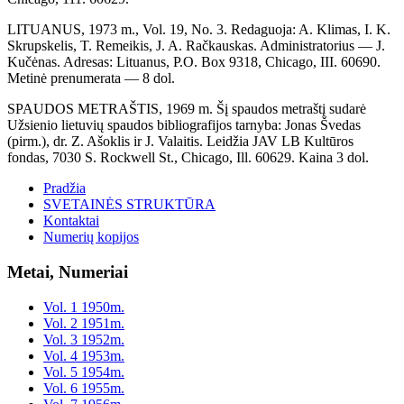
LITUANUS, 1973 m., Vol. 19, No. 3. Redaguoja: A. Klimas, I. K.
Skrupskelis, T. Remeikis, J. A. Račkauskas. Administratorius — J.
Kučėnas. Adresas: Lituanus, P.O. Box 9318, Chicago, III. 60690.
Metinė prenumerata — 8 dol.
SPAUDOS METRAŠTIS, 1969 m. Šį spaudos metraštį sudarė
Užsienio lietuvių spaudos bibliografijos tarnyba: Jonas Švedas
(pirm.), dr. Z. Ašoklis ir J. Valaitis. Leidžia JAV LB Kultūros
fondas, 7030 S. Rockwell St., Chicago, Ill. 60629. Kaina 3 dol.
Pradžia
SVETAINĖS STRUKTŪRA
Kontaktai
Numerių kopijos
Metai, Numeriai
Vol. 1 1950m.
Vol. 2 1951m.
Vol. 3 1952m.
Vol. 4 1953m.
Vol. 5 1954m.
Vol. 6 1955m.