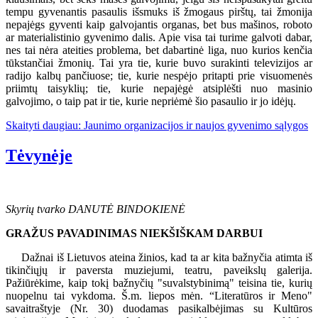
tempu gyvenantis pasaulis išsmuks iš žmogaus pirštų, tai žmonija
nepajėgs gyventi kaip galvojantis organas, bet bus mašinos, roboto
ar materialistinio gyvenimo dalis. Apie visa tai turime galvoti dabar,
nes tai nėra ateities problema, bet dabartinė liga, nuo kurios kenčia
tūkstančiai žmonių. Tai yra tie, kurie buvo surakinti televizijos ar
radijo kalbų pančiuose; tie, kurie nespėjo pritapti prie visuomenės
priimtų taisyklių; tie, kurie nepajėgė atsiplėšti nuo masinio
galvojimo, o taip pat ir tie, kurie nepriėmė šio pasaulio ir jo idėjų.
Skaityti daugiau: Jaunimo organizacijos ir naujos gyvenimo sąlygos
Tėvynėje
Skyrių tvarko DANUTĖ BINDOKIENĖ
GRAŽUS PAVADINIMAS NIEKŠIŠKAM DARBUI
Dažnai iš Lietuvos ateina žinios, kad ta ar kita bažnyčia atimta iš
tikinčiųjų ir paversta muziejumi, teatru, paveikslų galerija.
Pažiūrėkime, kaip tokį bažnyčių "suvalstybinimą" teisina tie, kurių
nuopelnu tai vykdoma. Š.m. liepos mėn. “Literatūros ir Meno"
savaitraštyje (Nr. 30) duodamas pasikalbėjimas su Kultūros