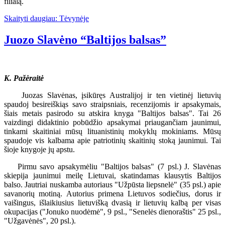
filialą.
Skaityti daugiau: Tėvynėje
Juozo Slavėno “Baltijos balsas”
K. Pažėraitė
Juozas Slavėnas, įsikūręs Australijoj ir ten vietinėj lietuvių
spaudoj besireiškiąs savo straipsniais, recenzijomis ir apsakymais,
šiais metais pasirodo su atskira knyga "Baltijos balsas". Tai 26
vaizdingi didaktinio pobūdžio apsakymai priaugančiam jaunimui,
tinkami skaitiniai mūsų lituanistinių mokyklų mokiniams. Mūsų
spaudoje vis kalbama apie patriotinių skaitinių stoką jaunimui. Tai
šioje knygoje jų apstu.
Pirmu savo apsakymėliu "Baltijos balsas" (7 psl.) J. Slavėnas
skiepija jaunimui meilę Lietuvai, skatindamas klausytis Baltijos
balso. Jautriai nuskamba autoriaus "Užpūsta liepsnelė" (35 psl.) apie
savanorių motiną. Autorius primena Lietuvos sodiečius, dorus ir
vaišingus, išlaikiusius lietuvišką dvasią ir lietuvių kalbą per visas
okupacijas ("Jonuko nuodėmė", 9 psl., "Senelės dienoraštis" 25 psl.,
"Užgavėnės", 20 psl.).