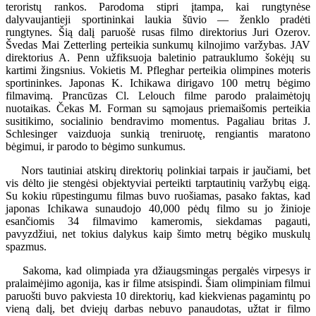
teroristų rankos. Parodoma stipri įtampa, kai rungtynėse
dalyvaujantieji sportininkai laukia šūvio — ženklo pradėti
rungtynes. Šią dalį paruošė rusas filmo direktorius Juri Ozerov.
Švedas Mai Zetterling perteikia sunkumų kilnojimo varžybas. JAV
direktorius A. Penn užfiksuoja baletinio patrauklumo šokėjų su
kartimi žingsnius. Vokietis M. Pfleghar perteikia olimpines moteris
sportininkes. Japonas K. Ichikawa dirigavo 100 metrų bėgimo
filmavimą. Prancūzas Cl. Lelouch filme parodo pralaimėtojų
nuotaikas. Čekas M. Forman su sąmojaus priemaišomis perteikia
susitikimo, socialinio bendravimo momentus. Pagaliau britas J.
Schlesinger vaizduoja sunkią treniruotę, rengiantis maratono
bėgimui, ir parodo to bėgimo sunkumus.
Nors tautiniai atskirų direktorių polinkiai tarpais ir jaučiami, bet
vis dėlto jie stengėsi objektyviai perteikti tarptautinių varžybų eigą.
Su kokiu rūpestingumu filmas buvo ruošiamas, pasako faktas, kad
japonas Ichikawa sunaudojo 40,000 pėdų filmo su jo žinioje
esančiomis 34 filmavimo kameromis, siekdamas pagauti,
pavyzdžiui, net tokius dalykus kaip šimto metrų bėgiko muskulų
spazmus.
Sakoma, kad olimpiada yra džiaugsmingas pergalės virpesys ir
pralaimėjimo agonija, kas ir filme atsispindi. Šiam olimpiniam filmui
paruošti buvo pakviesta 10 direktorių, kad kiekvienas pagamintų po
vieną dalį, bet dviejų darbas nebuvo panaudotas, užtat ir filmo