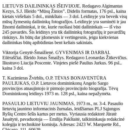
LIETUVIS DAILININKAS IŠEIVIJOJE. Redagavo Algimantas
Kezys, S.J. Išleido “Mūsų Žinios”. Didelis formatas, 176 psl., kaina
kietais viršeliais 5 dol., minkštais — 3 dol. Leidinyje yra beveik visų
mūsų žymesnių dailininkų fotografijos. Leidinyje yra suminėti ir jau
žinomi dailininkai, ir tie, kurie ruošiasi būti dailininkais — iš viso
245 pavardės. Šis leidinys yra tik dailininkų fotografijų ir pavardžių
rinkinys. Jis būtų dar įdomesnis ir vertingesnis, jeigu kiekvienas
dailininkas būtų apibūdintas bent keliais sakiniais.
Viktorija Genytė-Šmaižienė. GYVENIMAS IR DARBAI.
Eilėraščiai. Išleido Jonas Šmaižys. Redagavo Leonardas Žitkevičius.
Iliustravo Liucija Poscente. Vinjetes piešė Paulius Jurkus. 96 psl.,
kaina 3 dol.
T. Kazimieras Žvirblis, O.P. TĖVAS BONAVENTŪRA
PAULIUKAS, O.P. Lietuvos domininkonų Angelo Sargo
provincijos atnaujintojo ir pirmojo provincijolo biografija. Tėvų
Domininkonų leidinys 1973 m. 128 psl., kaina nepažymėta.
PASAULIO LIETUVIU JAUNIMAS, 1973 m., nr. 3-4. Pasaulio
lietuvių jaunimo informacinis žurnalas, leidžiamas PLJ Sąjungos
Ryšių Centro šešis kartus per metus. Vyriausia redaktorė Jūratė
Jasaitytė, pavaduotoja — Emilija Pakštaitė, talkininkauja redakcinė
kolegija ir technikinė komisija. Adresas: 2423 W. Marquette Rd.,
Chicago, 111. 60629.