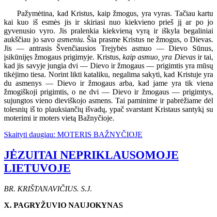
Pažymėtina, kad Kristus, kaip žmogus, yra vyras. Tačiau kartu
kai kuo iš esmės jis ir skiriasi nuo kiekvieno prieš jį ar po jo
gyvenusio vyro. Jis pralenkia kiekvieną vyrą ir iškyla begaliniai
aukščiau jo savo
asmeniu.
Šia prasme Kristus ne žmogus, o Dievas.
Jis — antrasis Švenčiausios Trejybės asmuo — Dievo Sūnus,
įsikūnijęs žmogaus prigimyje. Kristus,
kaip asmuo, yra Dievas
ir tai,
kad jis savyje jungia dvi — Dievo ir žmogaus — prigimtis yra mūsų
tikėjimo tiesa. Norint likti kataliku, negalima sakyti, kad Kristuje yra
du asmenys — Dievo ir žmogaus arba, kad jame yra tik viena
žmogiškoji prigimtis, o ne dvi — Dievo ir žmogaus — prigimtys,
sujungtos vieno dieviškojo asmens. Tai paminime ir pabrėžiame dėl
tolesnių iš to plauksiančių išvadų, ypač svarstant Kristaus santykį su
moterimi ir moters vietą Bažnyčioje.
Skaityti daugiau: MOTERIS BAŽNYČIOJE
JĖZUITAI NEPRIKLAUSOMOJE
LIETUVOJE
BR. KRIŠTANAVIČIUS. S.J.
X. PAGRYŽUVIO NAUJOKYNAS