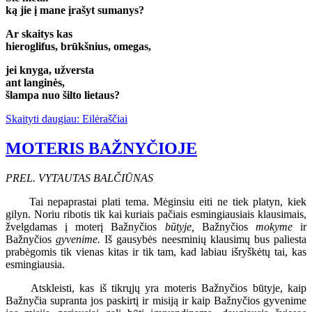
ką jie į mane įrašyt sumanys?
Ar skaitys kas
hieroglifus, brūkšnius, omegas,
jei knyga, užversta
ant langinės,
šlampa nuo šilto lietaus?
Skaityti daugiau: Eilėraščiai
MOTERIS BAŽNYČIOJE
PREL. VYTAUTAS BALČIŪNAS
Tai nepaprastai plati tema. Mėginsiu eiti ne tiek platyn, kiek
gilyn. Noriu ribotis tik kai kuriais pačiais esmingiausiais klausimais,
žvelgdamas į moterį Bažnyčios
būtyje,
Bažnyčios
mokyme
ir
Bažnyčios
gyvenime.
Iš gausybės neesminių klausimų bus paliesta
prabėgomis tik vienas kitas ir tik tam, kad labiau išryškėtų tai, kas
esmingiausia.
Atskleisti, kas iš tikrųjų yra moteris Bažnyčios būtyje, kaip
Bažnyčia supranta jos paskirtį ir misiją ir kaip Bažnyčios gyvenime