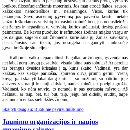
Prisipažįstu, niekad per daug nesižavėjau aštraus proto, vyriškos
logikos, filosofuojančiomis moterimis. Jos man atrodė šaltos, sausos,
kažkokios nemoteriškos ir... nelaimingos. Visos, kurias tik
pažinojau. Savo asmeninį gyvenimą jos paverčia keistu metalo
laužu. Ieškodamos vertybių ir dvasinio tobulėjimo, jos nenusileidžia
ant žemės ir nepasiima tų vertybių, kurios arčiausiai, tiesiog prašosi
paimamos. Be kavos puoduko ir rafinuotos žodinės miglos vargu ar
jos daugiau sugeba duoti žmonėms, kurie šalia jų. Žinias, suvokimą
pasistačiusios sau tikslu, jos nesugeba susigaudyti sunkesnėje
gyvenimiškoje situacijoje.
Kalbomis vaikų nepamaitinsi. Pagaliau ar žmogus, gyvendamas
net labai gerų knygų pasaulyje, visada būna pats tobulas? Ar pereina
tas brangus dvasios kristalas į tą, kuris skaito. Vadinasi, yra dar
kažkas, kas sieloje paruošia, išpurena dirvą priimti gėriui. Vieną
knygą gali skaityti labai daug kartų — su amžiumi, su patirtimi joje
atsivers vis nauji ir nauji dalykai, naujas minčių ir poelgių grožis.
Vadinasi, ko nėra tavyje, to nerandi ir pas geriausią rašytoją. Aš
nežinau, ar taip, bet, tur būt, taip, jeigu net didelių eruditų tarpe
atsiranda menkos sieliūkštės žmonių.
Skaityti daugiau: Bijokime paviršutiniškumo
Jaunimo organizacijos ir naujos
gyvenimo sąlygos